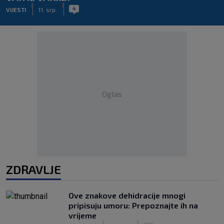
|
|
4
VIJESTI
11. srp.
Oglas
ZDRAVLJE
Ove znakove dehidracije mnogi
pripisuju umoru: Prepoznajte ih na
vrijeme
|
|