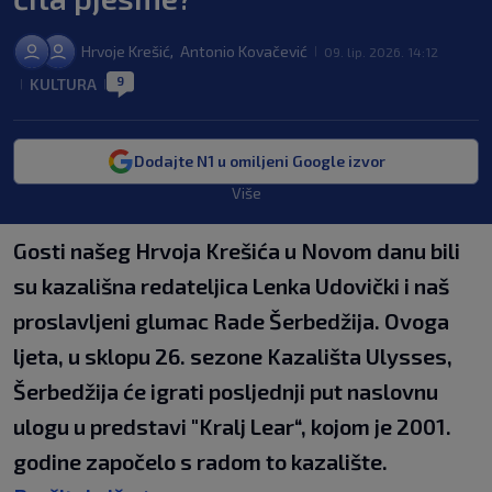
Hrvoje Krešić
Antonio Kovačević
,
09. lip. 2026. 14:12
|
9
KULTURA
|
|
Dodajte N1 u omiljeni Google izvor
Više
Gosti našeg Hrvoja Krešića u Novom danu bili
su kazališna redateljica Lenka Udovički i naš
proslavljeni glumac Rade Šerbedžija. Ovoga
ljeta, u sklopu 26. sezone Kazališta Ulysses,
Šerbedžija će igrati posljednji put naslovnu
ulogu u predstavi "Kralj Lear“, kojom je 2001.
godine započelo s radom to kazalište.