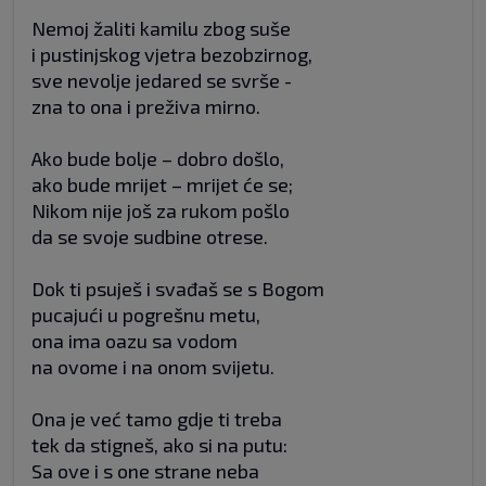
Nemoj žaliti kamilu zbog suše
i pustinjskog vjetra bezobzirnog,
sve nevolje jedared se svrše -
zna to ona i preživa mirno.
Ako bude bolje – dobro došlo,
ako bude mrijet – mrijet će se;
Nikom nije još za rukom pošlo
da se svoje sudbine otrese.
Dok ti psuješ i svađaš se s Bogom
pucajući u pogrešnu metu,
ona ima oazu sa vodom
na ovome i na onom svijetu.
Ona je već tamo gdje ti treba
tek da stigneš, ako si na putu:
Sa ove i s one strane neba