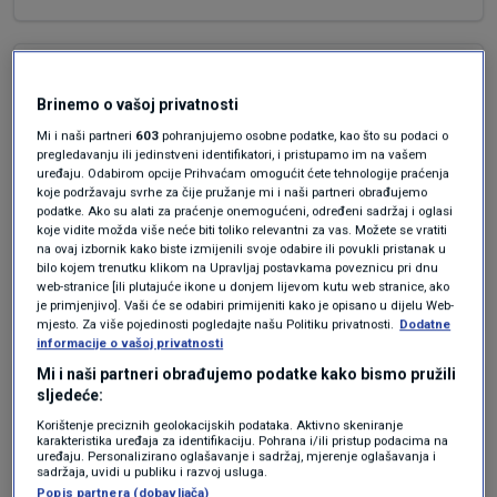
prije 2 mjeseci
Goga
Brinemo o vašoj privatnosti
Legenda.Glumac. Čovjek.
Mi i naši partneri
603
pohranjujemo osobne podatke, kao što su podaci o
pregledavanju ili jedinstveni identifikatori, i pristupamo im na vašem
Zašto je trebao biti ovdje, ovdje ni sad ne treba
uređaju. Odabirom opcije Prihvaćam omogućit ćete tehnologije praćenja
biti, u kakvo stanje su nas doveli, a ako ne
koje podržavaju svrhe za čije pružanje mi i naši partneri obrađujemo
podatke. Ako su alati za praćenje onemogućeni, određeni sadržaj i oglasi
mislite da su različitosti bogatstvo, nemam šta
koje vidite možda više neće biti toliko relevantni za vas. Možete se vratiti
više reći, niti čitati šta neko piše. Adio
na ovaj izbornik kako biste izmijenili svoje odabire ili povukli pristanak u
bilo kojem trenutku klikom na Upravljaj postavkama poveznicu pri dnu
Odgovor
web-stranice [ili plutajuće ikone u donjem lijevom kutu web stranice, ako
je primjenjivo]. Vaši će se odabiri primijeniti kako je opisano u dijelu Web-
mjesto. Za više pojedinosti pogledajte našu Politiku privatnosti.
Dodatne
informacije o vašoj privatnosti
Mi i naši partneri obrađujemo podatke kako bismo pružili
prije 2 mjeseci
MPT
sljedeće:
Korištenje preciznih geolokacijskih podataka. Aktivno skeniranje
karakteristika uređaja za identifikaciju. Pohrana i/ili pristup podacima na
Eto, obožavam Krležu i Marinkovića, i u
uređaju. Personalizirano oglašavanje i sadržaj, mjerenje oglašavanja i
sadržaja, uvidi u publiku i razvoj usluga.
adaptacijama, taj Rade je bio ok.. i tak, kao
Popis partnera (dobavljača)