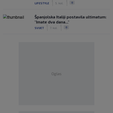
|
|
0
LIFESTYLE
5. kol.
Španjolska Italiji postavila ultimatum:
"Imate dva dana..."
|
|
0
SVIJET
7. kol.
Oglas