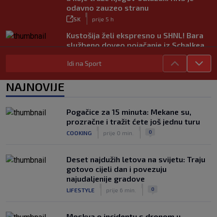
odavno zauzeo stranu
|
SK
prije 5 h
Kustošija želi ekspresno u SHNL! Bara
službeno doveo pojačanje iz Schalkea
|
SK
prije 4 h
Idi na Sport
Tomiyasu se vraća u Premier ligu,
postat će suigrač bivšeg Vatrenog
NAJNOVIJE
|
SK
prije 3 h
Veliko priznanje za hrvatskog
Pogačice za 15 minuta: Mekane su,
stručnjaka: Jurica Žuža novi je pomoćni
prozračne i tražit ćete još jednu turu
trener Barcelone
|
|
0
COOKING
prije 0 min.
|
SK
prije 2 h
Deset najdužih letova na svijetu: Traju
gotovo cijeli dan i povezuju
najudaljenije gradove
|
|
0
LIFESTYLE
prije 6 min.
Moskva o incidentu s dronom u