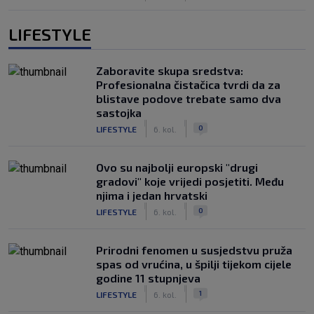
LIFESTYLE
Zaboravite skupa sredstva:
Profesionalna čistačica tvrdi da za
blistave podove trebate samo dva
sastojka
|
|
0
LIFESTYLE
6. kol.
Ovo su najbolji europski "drugi
gradovi" koje vrijedi posjetiti. Među
njima i jedan hrvatski
|
|
0
LIFESTYLE
6. kol.
Prirodni fenomen u susjedstvu pruža
spas od vrućina, u špilji tijekom cijele
godine 11 stupnjeva
|
|
1
LIFESTYLE
6. kol.