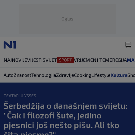
Oglas
NAJNOVIJE
VIJESTI
SVIJET
VRIJEME
N1 TEME
REGIJA
MA
Auto
Znanost
Tehnologija
Zdravlje
Cooking
Lifestyle
Kultura
Sh
TEATAR ULYSSES
Šerbedžija o današnjem svijetu:
"Čak i filozofi šute, jedino
pjesnici još nešto pišu. Ali tko
čita pjesme?"