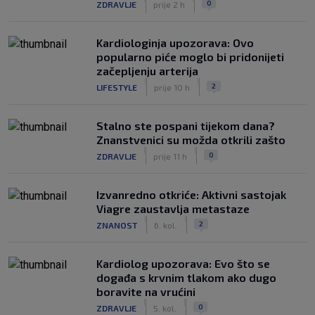
0
ZDRAVLJE
prije 2 h
Kardiologinja upozorava: Ovo
popularno piće moglo bi pridonijeti
začepljenju arterija
|
|
2
LIFESTYLE
prije 10 h
Stalno ste pospani tijekom dana?
Znanstvenici su možda otkrili zašto
|
|
0
ZDRAVLJE
prije 11 h
Izvanredno otkriće: Aktivni sastojak
Viagre zaustavlja metastaze
|
|
2
ZNANOST
6. kol.
Kardiolog upozorava: Evo što se
događa s krvnim tlakom ako dugo
boravite na vrućini
|
|
0
ZDRAVLJE
5. kol.