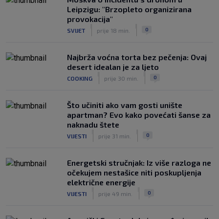
Leipzigu: "Brzopleto organizirana
provokacija"
|
|
0
SVIJET
prije 18 min.
Najbrža voćna torta bez pečenja: Ovaj
desert idealan je za ljeto
|
|
0
COOKING
prije 30 min.
Što učiniti ako vam gosti unište
apartman? Evo kako povećati šanse za
naknadu štete
|
|
0
VIJESTI
prije 31 min.
Energetski stručnjak: Iz više razloga ne
očekujem nestašice niti poskupljenja
električne energije
|
|
0
VIJESTI
prije 49 min.