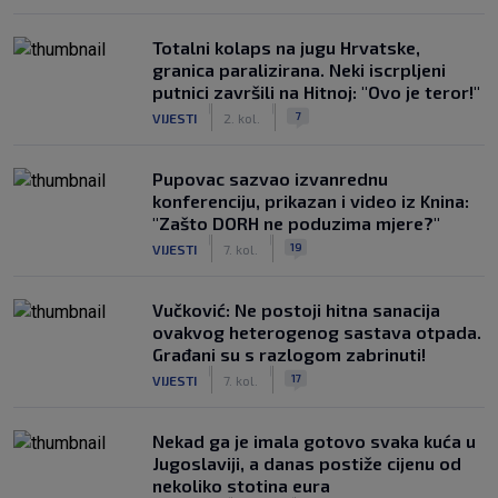
Totalni kolaps na jugu Hrvatske,
granica paralizirana. Neki iscrpljeni
putnici završili na Hitnoj: "Ovo je teror!"
|
|
7
VIJESTI
2. kol.
Pupovac sazvao izvanrednu
konferenciju, prikazan i video iz Knina:
"Zašto DORH ne poduzima mjere?"
|
|
19
VIJESTI
7. kol.
Vučković: Ne postoji hitna sanacija
ovakvog heterogenog sastava otpada.
Građani su s razlogom zabrinuti!
|
|
17
VIJESTI
7. kol.
Nekad ga je imala gotovo svaka kuća u
Jugoslaviji, a danas postiže cijenu od
nekoliko stotina eura