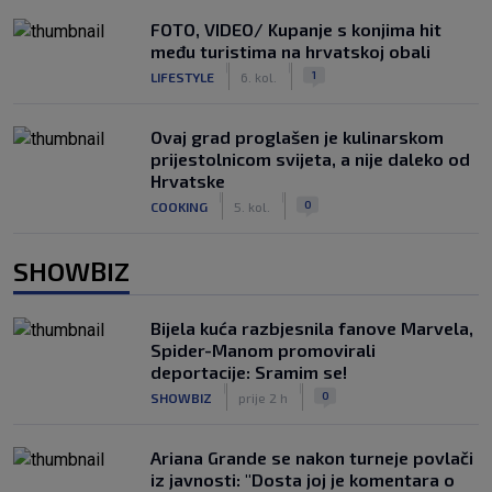
FOTO, VIDEO/ Kupanje s konjima hit
među turistima na hrvatskoj obali
|
|
1
LIFESTYLE
6. kol.
Ovaj grad proglašen je kulinarskom
prijestolnicom svijeta, a nije daleko od
Hrvatske
|
|
0
COOKING
5. kol.
SHOWBIZ
Bijela kuća razbjesnila fanove Marvela,
Spider-Manom promovirali
deportacije: Sramim se!
|
|
0
SHOWBIZ
prije 2 h
Ariana Grande se nakon turneje povlači
iz javnosti: "Dosta joj je komentara o