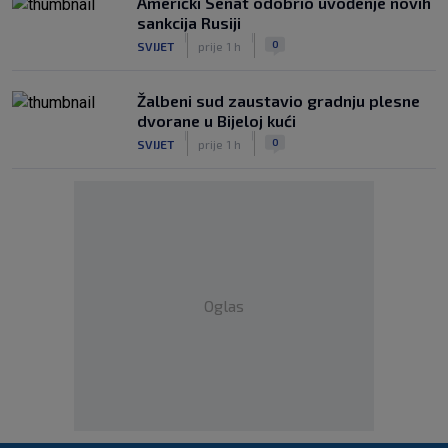
Američki Senat odobrio uvođenje novih
sankcija Rusiji
|
|
0
SVIJET
prije 1 h
Žalbeni sud zaustavio gradnju plesne
dvorane u Bijeloj kući
|
|
0
SVIJET
prije 1 h
Oglas