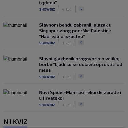
izgledu"
|
|
0
SHOWBIZ
4. kol.
Slavnom bendu zabranili ulazak u
Singapur zbog podrške Palestini:
"Nadrealno iskustvo"
|
|
0
SHOWBIZ
3. kol.
Slavni glazbenik progovorio o velikoj
borbi: "Ljudi su se dolazili oprostiti od
mene"
|
|
0
SHOWBIZ
3. kol.
Novi Spider-Man ruši rekorde zarade i
u Hrvatskoj
|
|
0
SHOWBIZ
3. kol.
N1 KVIZ