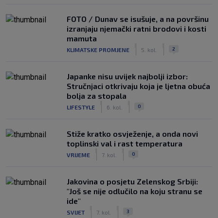
FOTO / Dunav se isušuje, a na površinu
izranjaju njemački ratni brodovi i kosti
mamuta
|
|
2
KLIMATSKE PROMJENE
5. kol.
Japanke nisu uvijek najbolji izbor:
Stručnjaci otkrivaju koja je ljetna obuća
bolja za stopala
|
|
0
LIFESTYLE
6. kol.
Stiže kratko osvježenje, a onda novi
toplinski val i rast temperatura
|
|
0
VRIJEME
7. kol.
Jakovina o posjetu Zelenskog Srbiji:
"Još se nije odlučilo na koju stranu se
ide"
|
|
3
SVIJET
7. kol.