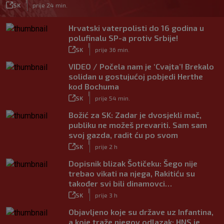
|
SK
prije 24 min.
Hrvatski vaterpolisti do 16 godina u
polufinalu SP-a protiv Srbije!
|
SK
prije 36 min.
VIDEO / Počela nam je ‘Cvajta’! Brekalo
solidan u gostujućoj pobjedi Herthe
kod Bochuma
|
SK
prije 54 min.
Božić za SK: Zadar je dvosjekli mač,
publiku ne možeš prevariti. Sam sam
svoj gazda, radit ću po svom
|
SK
prije 2 h
Dopisnik blizak Šotičeku: Šego nije
trebao vikati na njega, Rakitiću su
također svi bili dinamovci…
|
SK
prije 3 h
Objavljeno koje su države uz Infantina,
a koje traže njegov odlazak: HNS je