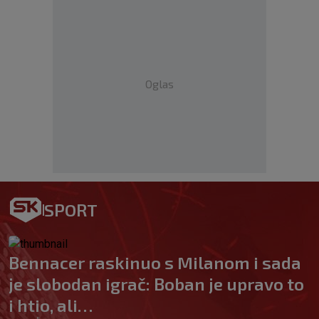
Oglas
SPORT
Bennacer raskinuo s Milanom i sada
je slobodan igrač: Boban je upravo to
i htio, ali…