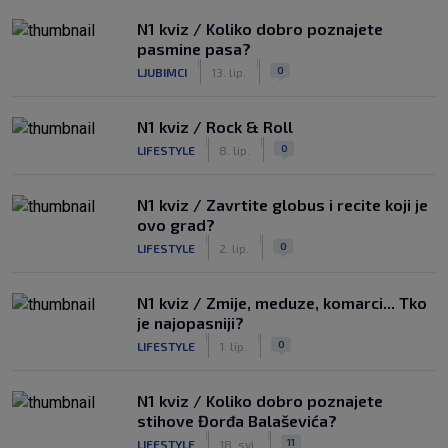
N1 kviz / Koliko dobro poznajete
pasmine pasa?
|
|
0
LJUBIMCI
13. lip.
N1 kviz / Rock & Roll
|
|
0
LIFESTYLE
8. lip.
N1 kviz / Zavrtite globus i recite koji je
ovo grad?
|
|
0
LIFESTYLE
2. lip.
N1 kviz / Zmije, meduze, komarci... Tko
je najopasniji?
|
|
0
LIFESTYLE
1. lip.
N1 kviz / Koliko dobro poznajete
stihove Đorđa Balaševića?
|
|
11
LIFESTYLE
18. svi.