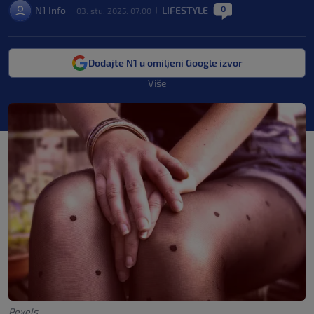
0
N1 Info
LIFESTYLE
03. stu. 2025. 07:00
|
|
|
Dodajte N1 u omiljeni Google izvor
Više
Pexels