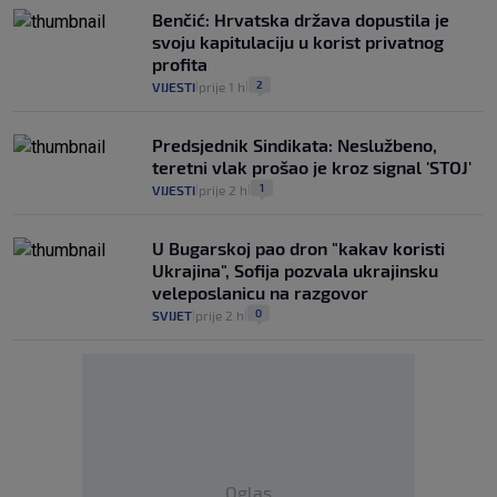
Benčić: Hrvatska država dopustila je
svoju kapitulaciju u korist privatnog
profita
2
VIJESTI
prije 1 h
|
|
Predsjednik Sindikata: Neslužbeno,
teretni vlak prošao je kroz signal 'STOJ'
1
VIJESTI
prije 2 h
|
|
U Bugarskoj pao dron "kakav koristi
Ukrajina", Sofija pozvala ukrajinsku
veleposlanicu na razgovor
0
SVIJET
prije 2 h
|
|
Oglas