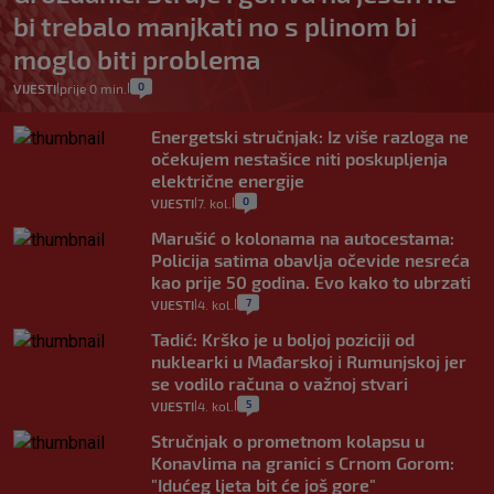
bi trebalo manjkati no s plinom bi
moglo biti problema
0
VIJESTI
prije 0 min.
|
|
Energetski stručnjak: Iz više razloga ne
očekujem nestašice niti poskupljenja
električne energije
0
VIJESTI
7. kol.
|
|
Marušić o kolonama na autocestama:
Policija satima obavlja očevide nesreća
kao prije 50 godina. Evo kako to ubrzati
7
VIJESTI
4. kol.
|
|
Tadić: Krško je u boljoj poziciji od
nuklearki u Mađarskoj i Rumunjskoj jer
se vodilo računa o važnoj stvari
5
VIJESTI
4. kol.
|
|
Stručnjak o prometnom kolapsu u
Konavlima na granici s Crnom Gorom:
"Idućeg ljeta bit će još gore"