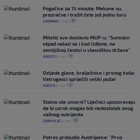
Pogačice za 15 minuta: Mekane su,
prozračne i tražit ćete još jednu turu
0
COOKING
7. kol.
|
|
Miletić sve dostavio MUP-u: "Sumnjivi
otpad nalazi se i kod Udbine, na
zemljišnoj čestici u vlasništvu države"
7
VIJESTI
8. kol.
|
|
Ozljede glave, kralježnice i prsnog koša:
Vatrogasci spriječili veliki požar
1
VIJESTI
8. kol.
|
|
Stalno ste umorni? Liječnici upozoravaju
da bi uzrok mogao biti nedostatak ovog
važnog nutrijenta
0
ZDRAVLJE
8. kol.
|
|
Potres probudio Austrijance: "Prvo