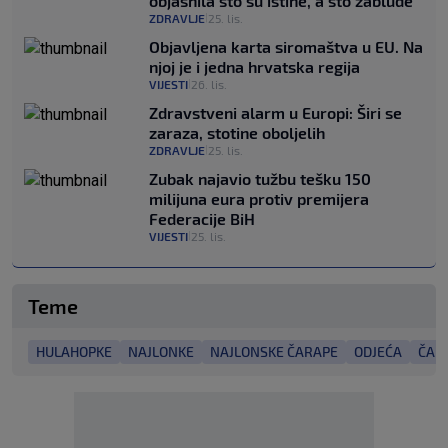
objasnila što su istine, a što zablude
ZDRAVLJE
25. lis.
|
Objavljena karta siromaštva u EU. Na
njoj je i jedna hrvatska regija
VIJESTI
26. lis.
|
Zdravstveni alarm u Europi: Širi se
zaraza, stotine oboljelih
ZDRAVLJE
25. lis.
|
Zubak najavio tužbu tešku 150
milijuna eura protiv premijera
Federacije BiH
VIJESTI
25. lis.
|
Teme
HULAHOPKE
NAJLONKE
NAJLONSKE ČARAPE
ODJEĆA
ČAR