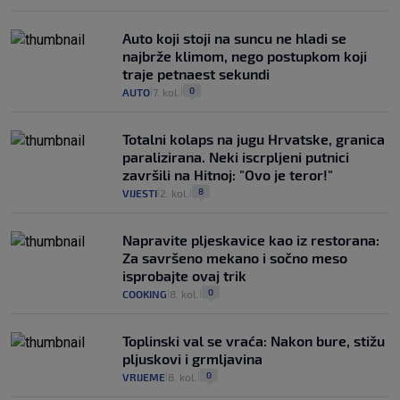
Auto koji stoji na suncu ne hladi se
najbrže klimom, nego postupkom koji
traje petnaest sekundi
0
AUTO
7. kol.
|
|
Totalni kolaps na jugu Hrvatske, granica
paralizirana. Neki iscrpljeni putnici
završili na Hitnoj: "Ovo je teror!"
8
VIJESTI
2. kol.
|
|
Napravite pljeskavice kao iz restorana:
Za savršeno mekano i sočno meso
isprobajte ovaj trik
0
COOKING
8. kol.
|
|
Toplinski val se vraća: Nakon bure, stižu
pljuskovi i grmljavina
0
VRIJEME
8. kol.
|
|