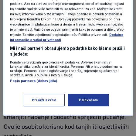
podatke. Ako su alati za praćenje onemogućeni, određeni sadržaj i oglasi
Ovaj postupak pomaže vlaknima da se
koje vidite možda više neće biti toliko relevantni za vas. Možete se vratiti
na ovaj izbornik kako biste izmijenili svoje odabire ili povukli pristanak u
stabiliziraju i postanu otpornija na istezanje.
bilo kojem trenutku klikom na Upravljaj postavkama poveznicu pri dnu
web-stranice [ili plutajuće ikone u donjem lijevom kutu web stranice, ako
Nakon toga, preporučuje se da se hulahopke
je primjenjivo]. Vaši će se odabiri primijeniti kako je opisano u dijelu Web-
mjesto. Za više pojedinosti pogledajte našu Politiku privatnosti.
Dodatne
stave u
hladnjak
na 24 sata – ovaj korak
informacije o vašoj privatnosti
dodatno učvršćuje materijal i smanjuje rizik od
Mi i naši partneri obrađujemo podatke kako bismo pružili
sljedeće:
pucanja.
Korištenje preciznih geolokacijskih podataka. Aktivno skeniranje
karakteristika uređaja za identifikaciju. Pohrana i/ili pristup podacima na
2. Trik s lakom za kosu
uređaju. Personalizirano oglašavanje i sadržaj, mjerenje oglašavanja i
sadržaja, uvidi u publiku i razvoj usluga.
Popis partnera (dobavljača)
Drugi trik uključuje korištenje laka za kosu.
Lagano prskanje unutarnje strane hulahopki
Prikaži svrhe
Prihvaćam
lakom može privremeno učvrstiti vlakna,
smanjiti habanje i dodatno spriječiti pucanje.
Ovo je osobito korisno kod tanjih ili osjetljivijih