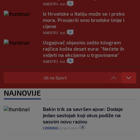
3
VIJESTI
4. kol.
|
|
Iz Hrvatske u Italiju može se i preko
mora. Provjerili smo brodske linije i
cijene
2
VIJESTI
3. kol.
|
|
Uzgajivač objasnio zašto kilogram
rajčica košta deset eura: "Nećete ih
vidjeti na akcijama u trgovinama"
8
VIJESTI
3. kol.
|
|
Selidba je jedno od stresnijih iskustava.
Evo aktualnih cijena i nekoliko savjeta
Idi na Sport
da prođe što lakše i jeftinije
0
VIJESTI
2. kol.
NAJNOVIJE
|
|
Izračunali smo koliko košta putovanje
automobilom na Hvar iz Zagreba, a
Bakin trik za savršen ajvar: Dodaje
koliko iz Osijeka
jedan sastojak koji okus podiže na
14
VIJESTI
2. kol.
|
|
sasvim novu razinu
0
COOKING
prije 0 min.
|
|