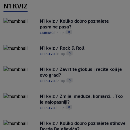
N1 KVIZ
N1 kviz / Koliko dobro poznajete
pasmine pasa?
0
LJUBIMCI
13. lip.
|
|
N1 kviz / Rock & Roll
0
LIFESTYLE
8. lip.
|
|
N1 kviz / Zavrtite globus i recite koji je
ovo grad?
0
LIFESTYLE
2. lip.
|
|
N1 kviz / Zmije, meduze, komarci... Tko
je najopasniji?
0
LIFESTYLE
1. lip.
|
|
N1 kviz / Koliko dobro poznajete stihove
Đorđa Balaševića?