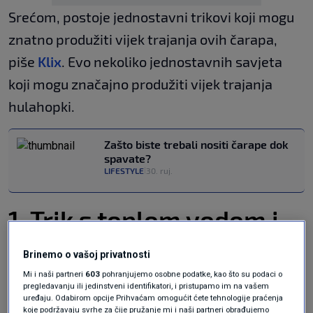
Srećom, postoje jednostavni trikovi koji mogu
znatno produžiti vijek trajanja ovih čarapa,
piše
Klix
. Evo nekoliko jednostavnih savjeta
koji mogu značajno produžiti vijek trajanja
hulahopki.
Zašto biste trebali nositi čarape dok
spavate?
LIFESTYLE
30. ruj.
|
1. Trik s toplom vodom i
hladnjakom
Brinemo o vašoj privatnosti
Mi i naši partneri
603
pohranjujemo osobne podatke, kao što su podaci o
Prvi trik podrazumijeva kratko prokuhavanje
pregledavanju ili jedinstveni identifikatori, i pristupamo im na vašem
uređaju. Odabirom opcije Prihvaćam omogućit ćete tehnologije praćenja
hulahopki u vrućoj vodi prije prvog nošenja.
koje podržavaju svrhe za čije pružanje mi i naši partneri obrađujemo