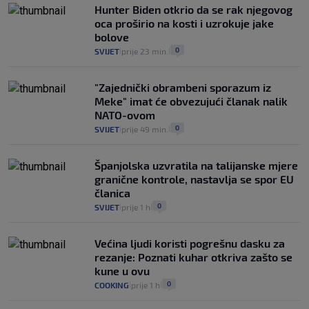
Hunter Biden otkrio da se rak njegovog
oca proširio na kosti i uzrokuje jake
bolove
0
SVIJET
prije 23 min.
|
|
"Zajednički obrambeni sporazum iz
Meke" imat će obvezujući članak nalik
NATO-ovom
0
SVIJET
prije 49 min.
|
|
Španjolska uzvratila na talijanske mjere
granične kontrole, nastavlja se spor EU
članica
0
SVIJET
prije 1 h
|
|
Većina ljudi koristi pogrešnu dasku za
rezanje: Poznati kuhar otkriva zašto se
kune u ovu
0
COOKING
prije 1 h
|
|