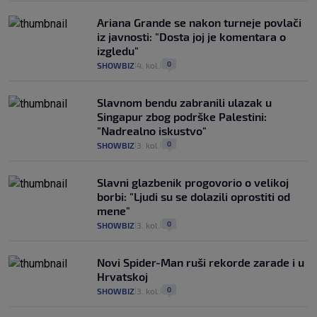
Ariana Grande se nakon turneje povlači
iz javnosti: "Dosta joj je komentara o
izgledu"
0
SHOWBIZ
4. kol.
|
|
Slavnom bendu zabranili ulazak u
Singapur zbog podrške Palestini:
"Nadrealno iskustvo"
0
SHOWBIZ
3. kol.
|
|
Slavni glazbenik progovorio o velikoj
borbi: "Ljudi su se dolazili oprostiti od
mene"
0
SHOWBIZ
3. kol.
|
|
Novi Spider-Man ruši rekorde zarade i u
Hrvatskoj
0
SHOWBIZ
3. kol.
|
|