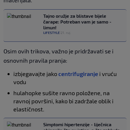
materijala.
Tajno oružje za blistave bijele
čarape: Potreban vam je samo -
limun!
LIFESTYLE
21. ruj.
|
Osim ovih trikova, važno je pridržavati se i
osnovnih pravila pranja:
izbjegavajte jako
centrifugiranje
i vruću
vodu
hulahopke sušite ravno položene, na
ravnoj površini, kako bi zadržale oblik i
elastičnost.
Simptomi hipertenzije - liječnica