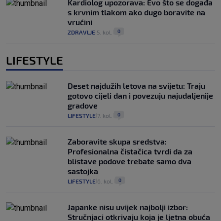
Kardiolog upozorava: Evo što se događa
s krvnim tlakom ako dugo boravite na
vrućini
0
ZDRAVLJE
5. kol.
|
|
LIFESTYLE
Deset najdužih letova na svijetu: Traju
gotovo cijeli dan i povezuju najudaljenije
gradove
0
LIFESTYLE
7. kol.
|
|
Zaboravite skupa sredstva:
Profesionalna čistačica tvrdi da za
blistave podove trebate samo dva
sastojka
0
LIFESTYLE
6. kol.
|
|
Japanke nisu uvijek najbolji izbor:
Stručnjaci otkrivaju koja je ljetna obuća