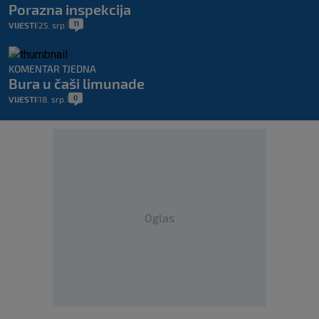
Porazna inspekcija
11
VIJESTI
25. srp.
|
|
KOMENTAR TJEDNA
Bura u čaši limunade
0
VIJESTI
18. srp.
|
|
Oglas