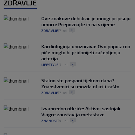
ZDRAVLJE
Ove znakove dehidracije mnogi pripisuju
umoru: Prepoznajte ih na vrijeme
0
ZDRAVLJE
7. kol.
|
|
Kardiologinja upozorava: Ovo popularno
piće moglo bi pridonijeti začepljenju
arterija
2
LIFESTYLE
7. kol.
|
|
Stalno ste pospani tijekom dana?
Znanstvenici su možda otkrili zašto
0
ZDRAVLJE
7. kol.
|
|
Izvanredno otkriće: Aktivni sastojak
Viagre zaustavlja metastaze
2
ZNANOST
6. kol.
|
|