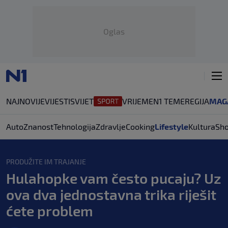
Oglas
NAJNOVIJE
VIJESTI
SVIJET
VRIJEME
N1 TEME
REGIJA
MAG
Auto
Znanost
Tehnologija
Zdravlje
Cooking
Lifestyle
Kultura
Sh
PRODUŽITE IM TRAJANJE
Hulahopke vam često pucaju? Uz
ova dva jednostavna trika riješit
ćete problem