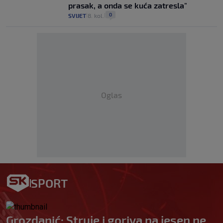
prasak, a onda se kuća zatresla"
0
SVIJET
8. kol.
|
|
Oglas
SPORT
Grozdanić: Struje i goriva na jesen ne