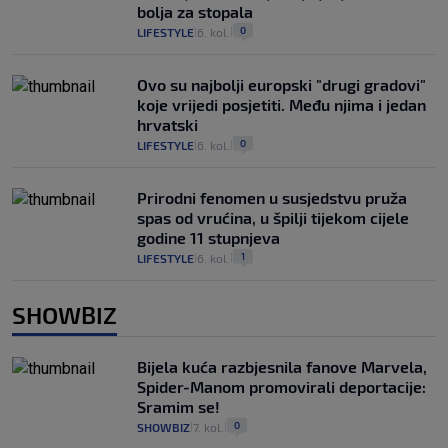
bolja za stopala
0
LIFESTYLE
6. kol.
|
|
Ovo su najbolji europski "drugi gradovi"
koje vrijedi posjetiti. Među njima i jedan
hrvatski
0
LIFESTYLE
6. kol.
|
|
Prirodni fenomen u susjedstvu pruža
spas od vrućina, u špilji tijekom cijele
godine 11 stupnjeva
1
LIFESTYLE
6. kol.
|
|
SHOWBIZ
Bijela kuća razbjesnila fanove Marvela,
Spider-Manom promovirali deportacije:
Sramim se!
0
SHOWBIZ
7. kol.
|
|