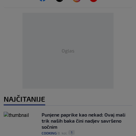
Oglas
NAJČITANIJE
Punjene paprike kao nekad: Ovaj mali
trik naših baka čini nadjev savršeno
sočnim
1
COOKING
8. kol.
|
|