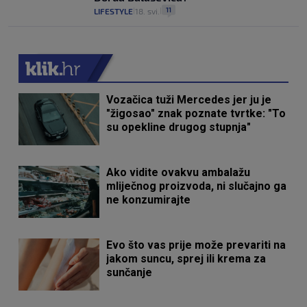
11
LIFESTYLE
18. svi.
|
|
Vozačica tuži Mercedes jer ju je
"žigosao" znak poznate tvrtke: "To
su opekline drugog stupnja"
Ako vidite ovakvu ambalažu
mliječnog proizvoda, ni slučajno ga
ne konzumirajte
Evo što vas prije može prevariti na
jakom suncu, sprej ili krema za
sunčanje