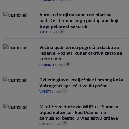
Auto koji stoji na suncu ne hladi se
najbrže klimom, nego postupkom koji
traje petnaest sekundi
0
AUTO
7. kol.
|
|
Većina ljudi koristi pogrešnu dasku za
rezanje: Poznati kuhar otkriva zašto se
kune u ovu
0
COOKING
8. kol.
|
|
Ozljede glave, kralježnice i prsnog koša:
Vatrogasci spriječili veliki požar
1
VIJESTI
8. kol.
|
|
Miletić sve dostavio MUP-u: "Sumnjivi
otpad nalazi se i kod Udbine, na
zemljišnoj čestici u vlasništvu države"
7
VIJESTI
8. kol.
|
|