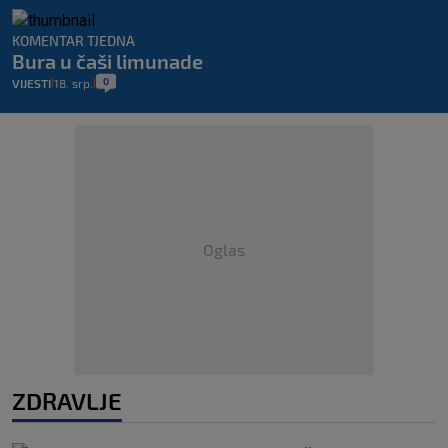
KOMENTAR TJEDNA
Bura u čaši limunade
0
VIJESTI
18. srp.
|
|
Oglas
ZDRAVLJE