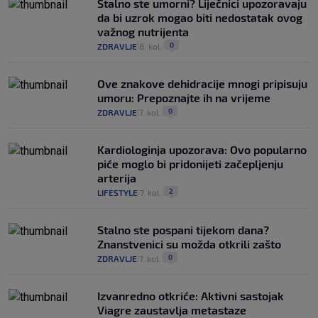
Stalno ste umorni? Liječnici upozoravaju
da bi uzrok mogao biti nedostatak ovog
važnog nutrijenta
0
ZDRAVLJE
8. kol.
|
|
Ove znakove dehidracije mnogi pripisuju
umoru: Prepoznajte ih na vrijeme
0
ZDRAVLJE
7. kol.
|
|
Kardiologinja upozorava: Ovo popularno
piće moglo bi pridonijeti začepljenju
arterija
2
LIFESTYLE
7. kol.
|
|
Stalno ste pospani tijekom dana?
Znanstvenici su možda otkrili zašto
0
ZDRAVLJE
7. kol.
|
|
Izvanredno otkriće: Aktivni sastojak
Viagre zaustavlja metastaze