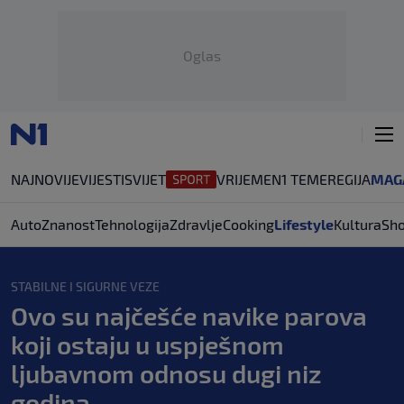
Oglas
NAJNOVIJE
VIJESTI
SVIJET
VRIJEME
N1 TEME
REGIJA
MAG
Auto
Znanost
Tehnologija
Zdravlje
Cooking
Lifestyle
Kultura
Sh
STABILNE I SIGURNE VEZE
Ovo su najčešće navike parova
koji ostaju u uspješnom
ljubavnom odnosu dugi niz
godina