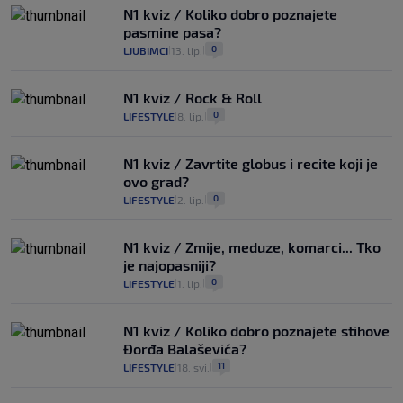
N1 kviz / Koliko dobro poznajete
pasmine pasa?
0
LJUBIMCI
13. lip.
|
|
N1 kviz / Rock & Roll
0
LIFESTYLE
8. lip.
|
|
N1 kviz / Zavrtite globus i recite koji je
ovo grad?
0
LIFESTYLE
2. lip.
|
|
N1 kviz / Zmije, meduze, komarci... Tko
je najopasniji?
0
LIFESTYLE
1. lip.
|
|
N1 kviz / Koliko dobro poznajete stihove
Đorđa Balaševića?
11
LIFESTYLE
18. svi.
|
|