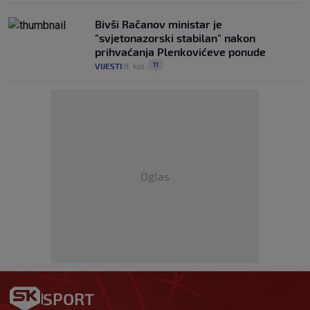
Bivši Račanov ministar je
"svjetonazorski stabilan" nakon
prihvaćanja Plenkovićeve ponude
11
VIJESTI
8. kol.
|
|
Oglas
SPORT