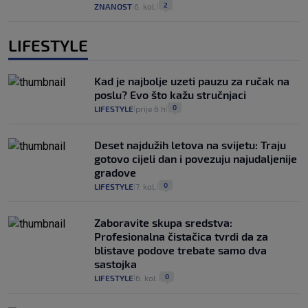
2
ZNANOST
6. kol.
|
|
LIFESTYLE
Kad je najbolje uzeti pauzu za ručak na
poslu? Evo što kažu stručnjaci
0
LIFESTYLE
prije 6 h
|
|
Deset najdužih letova na svijetu: Traju
gotovo cijeli dan i povezuju najudaljenije
gradove
0
LIFESTYLE
7. kol.
|
|
Zaboravite skupa sredstva:
Profesionalna čistačica tvrdi da za
blistave podove trebate samo dva
sastojka
0
LIFESTYLE
6. kol.
|
|