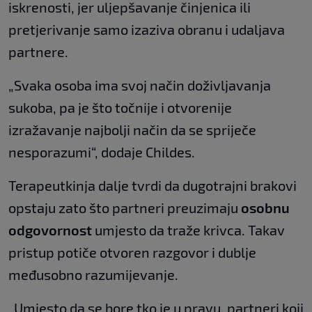
iskrenosti, jer uljepšavanje činjenica ili
pretjerivanje samo izaziva obranu i udaljava
partnere.
„Svaka osoba ima svoj način doživljavanja
sukoba, pa je što točnije i otvorenije
izražavanje najbolji način da se spriječe
nesporazumi“, dodaje Childes.
Terapeutkinja dalje tvrdi da dugotrajni brakovi
opstaju zato što partneri preuzimaju
osobnu
odgovornost
umjesto da traže krivca. Takav
pristup potiče otvoren razgovor i dublje
međusobno razumijevanje.
„Umjesto da se bore tko je u pravu, partneri koji