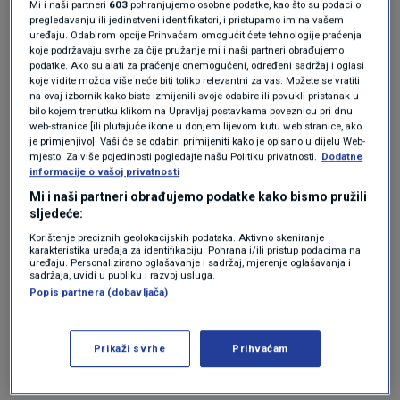
Mi i naši partneri
603
pohranjujemo osobne podatke, kao što su podaci o
Znate li ove pojmove ili vas je
pregledavanju ili jedinstveni identifikatori, i pristupamo im na vašem
pregazilo vrijeme?
uređaju. Odabirom opcije Prihvaćam omogućit ćete tehnologije praćenja
koje podržavaju svrhe za čije pružanje mi i naši partneri obrađujemo
LIFESTYLE
1. tra.
|
podatke. Ako su alati za praćenje onemogućeni, određeni sadržaj i oglasi
"Riječ koja ima samo tri slova, a
koje vidite možda više neće biti toliko relevantni za vas. Možete se vratiti
uništila je stotine veza i brakova"
na ovaj izbornik kako biste izmijenili svoje odabire ili povukli pristanak u
LIFESTYLE
12. lip.
|
bilo kojem trenutku klikom na Upravljaj postavkama poveznicu pri dnu
web-stranice [ili plutajuće ikone u donjem lijevom kutu web stranice, ako
je primjenjivo]. Vaši će se odabiri primijeniti kako je opisano u dijelu Web-
mjesto. Za više pojedinosti pogledajte našu Politiku privatnosti.
Dodatne
Dobri partneri znaju tražiti ono što im treba i
informacije o vašoj privatnosti
otvoreno govoriti o svojim osjećajima.
Mi i naši partneri obrađujemo podatke kako bismo pružili
sljedeće:
„Nitko ne može čitati tuđe misli, zato je iskren
Korištenje preciznih geolokacijskih podataka. Aktivno skeniranje
karakteristika uređaja za identifikaciju. Pohrana i/ili pristup podacima na
razgovor nužan čak i kada može izazvati ljutnju
uređaju. Personalizirano oglašavanje i sadržaj, mjerenje oglašavanja i
sadržaja, uvidi u publiku i razvoj usluga.
ili nelagodu. Potrebna je hrabrost da se suočite
Popis partnera (dobavljača)
s voljenom osobom, ali ako to ne učinite,
ogorčenost se s vremenom nakuplja i
Prikaži svrhe
Prihvaćam
narušava odnos“, objašnjava Childes.