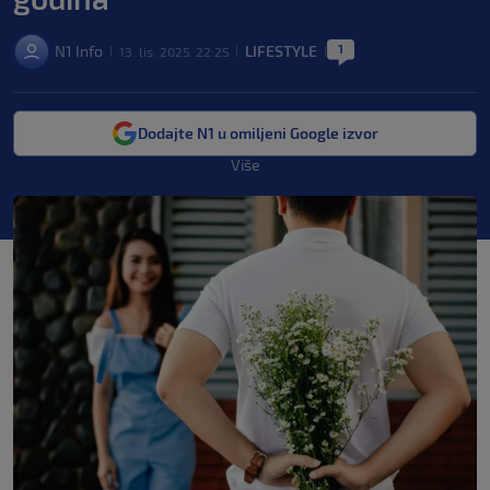
1
N1 Info
LIFESTYLE
13. lis. 2025. 22:25
|
|
|
Dodajte N1 u omiljeni Google izvor
Više