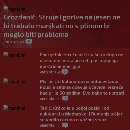
Grozdanić: Struje i goriva na jesen ne
bi trebalo manjkati no s plinom bi
moglo biti problema
0
VIJESTI
8. kol.
|
|
Energetski stručnjak: Iz više razloga ne
očekujem nestašice niti poskupljenja
električne energije
0
VIJESTI
7. kol.
|
|
Marušić o kolonama na autocestama:
Policija satima obavlja očevide nesreća
kao prije 50 godina. Evo kako to ubrzati
7
VIJESTI
4. kol.
|
|
Tadić: Krško je u boljoj poziciji od
nuklearki u Mađarskoj i Rumunjskoj jer
se vodilo računa o važnoj stvari
5
VIJESTI
4. kol.
|
|