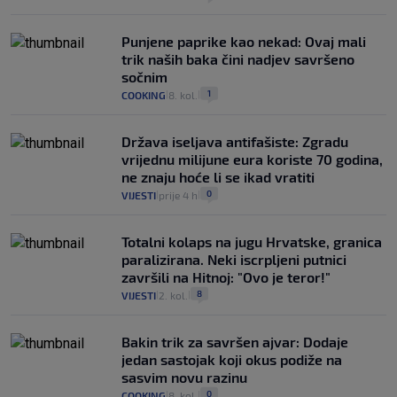
Punjene paprike kao nekad: Ovaj mali
trik naših baka čini nadjev savršeno
sočnim
1
COOKING
8. kol.
|
|
Država iseljava antifašiste: Zgradu
vrijednu milijune eura koriste 70 godina,
ne znaju hoće li se ikad vratiti
0
VIJESTI
prije 4 h
|
|
Totalni kolaps na jugu Hrvatske, granica
paralizirana. Neki iscrpljeni putnici
završili na Hitnoj: "Ovo je teror!"
8
VIJESTI
2. kol.
|
|
Bakin trik za savršen ajvar: Dodaje
jedan sastojak koji okus podiže na
sasvim novu razinu
0
COOKING
8. kol.
|
|