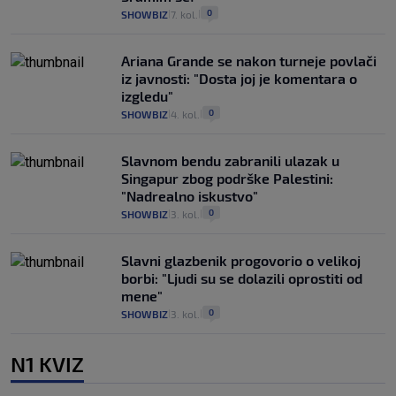
0
SHOWBIZ
7. kol.
|
|
Ariana Grande se nakon turneje povlači
iz javnosti: "Dosta joj je komentara o
izgledu"
0
SHOWBIZ
4. kol.
|
|
Slavnom bendu zabranili ulazak u
Singapur zbog podrške Palestini:
"Nadrealno iskustvo"
0
SHOWBIZ
3. kol.
|
|
Slavni glazbenik progovorio o velikoj
borbi: "Ljudi su se dolazili oprostiti od
mene"
0
SHOWBIZ
3. kol.
|
|
N1 KVIZ