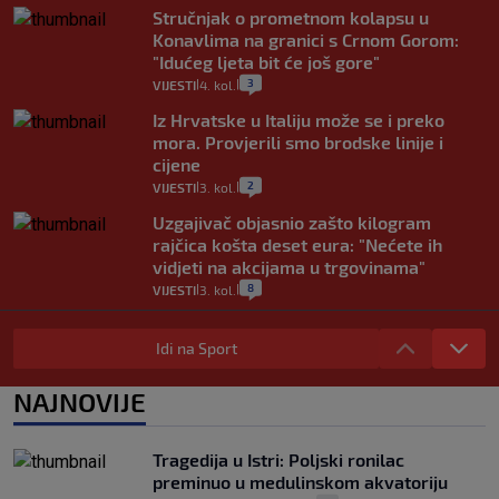
Stručnjak o prometnom kolapsu u
Konavlima na granici s Crnom Gorom:
"Idućeg ljeta bit će još gore"
3
VIJESTI
4. kol.
|
|
Iz Hrvatske u Italiju može se i preko
mora. Provjerili smo brodske linije i
cijene
2
VIJESTI
3. kol.
|
|
Uzgajivač objasnio zašto kilogram
rajčica košta deset eura: "Nećete ih
vidjeti na akcijama u trgovinama"
8
VIJESTI
3. kol.
|
|
Selidba je jedno od stresnijih iskustava.
Evo aktualnih cijena i nekoliko savjeta
Idi na Sport
da prođe što lakše i jeftinije
0
VIJESTI
2. kol.
NAJNOVIJE
|
|
Izračunali smo koliko košta putovanje
automobilom na Hvar iz Zagreba, a
Tragedija u Istri: Poljski ronilac
koliko iz Osijeka
preminuo u medulinskom akvatoriju
14
VIJESTI
2. kol.
|
|