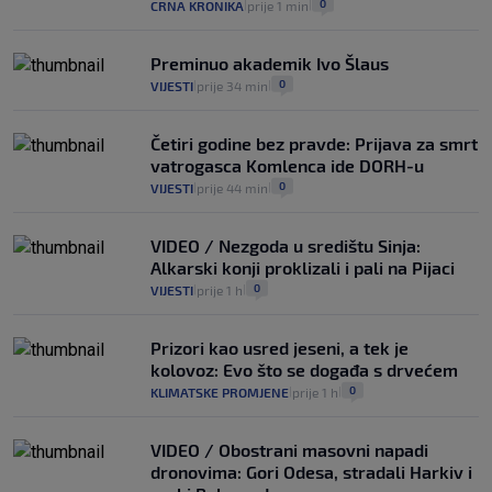
0
CRNA KRONIKA
prije 1 min
|
|
Preminuo akademik Ivo Šlaus
0
VIJESTI
prije 34 min
|
|
Četiri godine bez pravde: Prijava za smrt
vatrogasca Komlenca ide DORH-u
0
VIJESTI
prije 44 min
|
|
VIDEO / Nezgoda u središtu Sinja:
Alkarski konji proklizali i pali na Pijaci
0
VIJESTI
prije 1 h
|
|
Prizori kao usred jeseni, a tek je
kolovoz: Evo što se događa s drvećem
0
KLIMATSKE PROMJENE
prije 1 h
|
|
VIDEO / Obostrani masovni napadi
dronovima: Gori Odesa, stradali Harkiv i