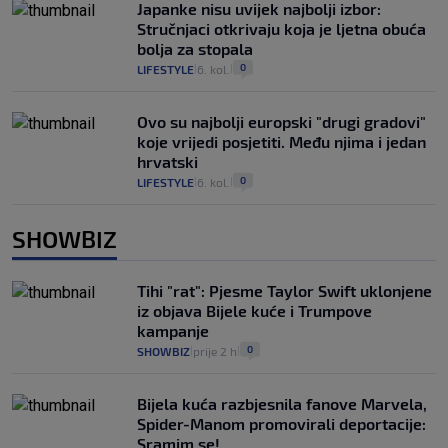
Japanke nisu uvijek najbolji izbor:
Stručnjaci otkrivaju koja je ljetna obuća
bolja za stopala
0
LIFESTYLE
6. kol.
|
|
Ovo su najbolji europski "drugi gradovi"
koje vrijedi posjetiti. Među njima i jedan
hrvatski
0
LIFESTYLE
6. kol.
|
|
SHOWBIZ
Tihi "rat": Pjesme Taylor Swift uklonjene
iz objava Bijele kuće i Trumpove
kampanje
0
SHOWBIZ
prije 2 h
|
|
Bijela kuća razbjesnila fanove Marvela,
Spider-Manom promovirali deportacije:
Sramim se!