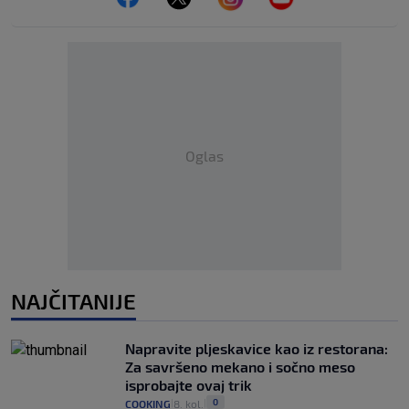
Oglas
NAJČITANIJE
Napravite pljeskavice kao iz restorana:
Za savršeno mekano i sočno meso
isprobajte ovaj trik
0
COOKING
8. kol.
|
|