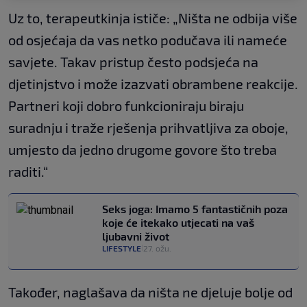
Uz to, terapeutkinja ističe: „Ništa ne odbija više
od osjećaja da vas netko podučava ili nameće
savjete. Takav pristup često podsjeća na
djetinjstvo i može izazvati obrambene reakcije.
Partneri koji dobro funkcioniraju biraju
suradnju i traže rješenja prihvatljiva za oboje,
umjesto da jedno drugome govore što treba
raditi.“
Seks joga: Imamo 5 fantastičnih poza
koje će itekako utjecati na vaš
ljubavni život
LIFESTYLE
27. ožu.
|
Također, naglašava da ništa ne djeluje bolje od