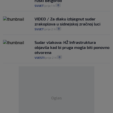
ruski Belgorod
0
SVIJET
prije 1 h
|
|
VIDEO / Za dlaku izbjegnut sudar
zrakoplova u sidnejskoj zračnoj luci
0
SVIJET
prije 2 h
|
|
Sudar vlakova: HŽ Infrastruktura
objavila kad bi pruga mogla biti ponovno
otvorena
0
VIJESTI
prije 2 h
|
|
Oglas