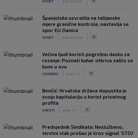
0
SVIJET
prije 22 min
popisu Vatrenih za SP, a sada je
pogotkom ušao u sezonu
|
Španjolska uzvratila na talijanske
SK
prije 4 h
mjere granične kontrole, nastavlja se
spor EU članica
|
|
0
SVIJET
prije 43 min
Većina ljudi koristi pogrešnu dasku za
rezanje: Poznati kuhar otkriva zašto se
kune u ovu
|
|
0
COOKING
prije 1 h
Benčić: Hrvatska država dopustila je
svoju kapitulaciju u korist privatnog
profita
|
|
2
VIJESTI
prije 1 h
Predsjednik Sindikata: Neslužbeno,
teretni vlak prošao je kroz signal 'STOJ'
|
|