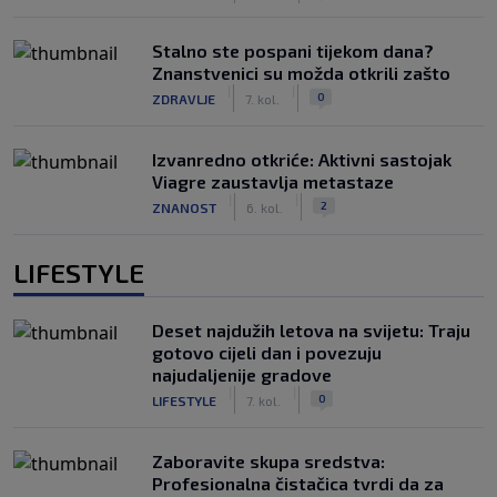
Stalno ste pospani tijekom dana?
Znanstvenici su možda otkrili zašto
|
|
0
ZDRAVLJE
7. kol.
Izvanredno otkriće: Aktivni sastojak
Viagre zaustavlja metastaze
|
|
2
ZNANOST
6. kol.
LIFESTYLE
Deset najdužih letova na svijetu: Traju
gotovo cijeli dan i povezuju
najudaljenije gradove
|
|
0
LIFESTYLE
7. kol.
Zaboravite skupa sredstva:
Profesionalna čistačica tvrdi da za