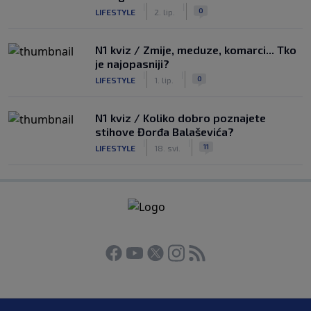
|
|
0
LIFESTYLE
2. lip.
N1 kviz / Zmije, meduze, komarci... Tko
je najopasniji?
|
|
0
LIFESTYLE
1. lip.
N1 kviz / Koliko dobro poznajete
stihove Đorđa Balaševića?
|
|
11
LIFESTYLE
18. svi.