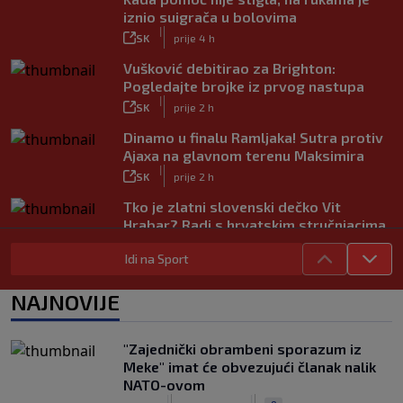
iznio suigrača u bolovima
|
SK
prije 4 h
Vušković debitirao za Brighton:
Pogledajte brojke iz prvog nastupa
|
SK
prije 2 h
Dinamo u finalu Ramljaka! Sutra protiv
Ajaxa na glavnom terenu Maksimira
|
SK
prije 2 h
Tko je zlatni slovenski dečko Vit
Hrabar? Radi s hrvatskim stručnjacima,
voli Hezonju…
|
Idi na Sport
SK
prije 3 h
Vodič za prvenstvo Nizozemske na SK:
NAJNOVIJE
PSV juri rekord, spektakularna
pojačanja u Ajaxu, a posebna priča su
Hrvati
"Zajednički obrambeni sporazum iz
|
Meke" imat će obvezujući članak nalik
SK
prije 5 h
NATO-ovom
Slatke muke za Bilića: Bio je na širem
|
|