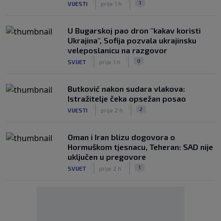
1
VIJESTI
prije 1 h
U Bugarskoj pao dron "kakav koristi
Ukrajina", Sofija pozvala ukrajinsku
veleposlanicu na razgovor
|
|
0
SVIJET
prije 1 h
Butković nakon sudara vlakova:
Istražitelje čeka opsežan posao
|
|
2
VIJESTI
prije 2 h
Oman i Iran blizu dogovora o
Hormuškom tjesnacu, Teheran: SAD nije
uključen u pregovore
|
|
1
SVIJET
prije 2 h