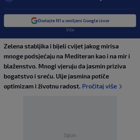
Dodajte N1 u omiljeni Google izvor
Više
Zelena stabljika i bijeli cvijet jakog mirisa
mnoge podsjećaju na Mediteran kao i na mir i
blaženstvo. Mnogi vjeruju da jasmin priziva
bogatstvo i sreću. Ulje jasmina potiče
optimizam i životnu radost.
Pročitaj više
Oglas