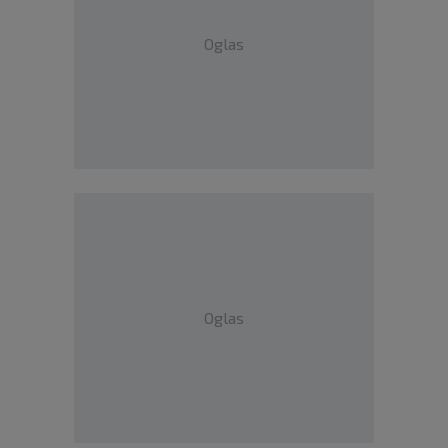
Oglas
Oglas