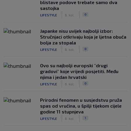
blistave podove trebate samo dva
sastojka
|
|
0
LIFESTYLE
6. kol.
Japanke nisu uvijek najbolji izbor:
Stručnjaci otkrivaju koja je ljetna obuća
bolja za stopala
|
|
0
LIFESTYLE
6. kol.
Ovo su najbolji europski "drugi
gradovi" koje vrijedi posjetiti. Među
njima i jedan hrvatski
|
|
0
LIFESTYLE
6. kol.
Prirodni fenomen u susjedstvu pruža
spas od vrućina, u špilji tijekom cijele
godine 11 stupnjeva
|
|
1
LIFESTYLE
6. kol.