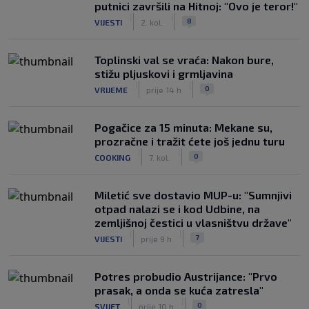
putnici završili na Hitnoj: "Ovo je teror!"
|
|
8
VIJESTI
2. kol.
Toplinski val se vraća: Nakon bure,
stižu pljuskovi i grmljavina
|
|
0
VRIJEME
prije 14 h
Pogačice za 15 minuta: Mekane su,
prozračne i tražit ćete još jednu turu
|
|
0
COOKING
7. kol.
Miletić sve dostavio MUP-u: "Sumnjivi
otpad nalazi se i kod Udbine, na
zemljišnoj čestici u vlasništvu države"
|
|
7
VIJESTI
prije 9 h
Potres probudio Austrijance: "Prvo
prasak, a onda se kuća zatresla"
|
|
0
SVIJET
prije 10 h