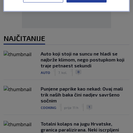
NAJČITANIJE
Auto koji stoji na suncu ne hladi se
najbrže klimom, nego postupkom koji
traje petnaest sekundi
|
|
0
AUTO
7. kol.
Punjene paprike kao nekad: Ovaj mali
trik naših baka čini nadjev savršeno
sočnim
|
|
1
COOKING
prije 11 h
Totalni kolaps na jugu Hrvatske,
granica paralizirana. Neki iscrpljeni