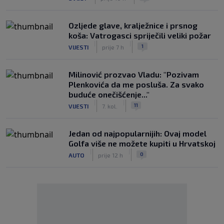
Ozljede glave, kralježnice i prsnog
koša: Vatrogasci spriječili veliki požar
|
|
1
VIJESTI
prije 7 h
Milinović prozvao Vladu: "Pozivam
Plenkovića da me posluša. Za svako
buduće onečišćenje..."
|
|
11
VIJESTI
7. kol.
Jedan od najpopularnijih: Ovaj model
Golfa više ne možete kupiti u Hrvatskoj
|
|
0
AUTO
prije 12 h