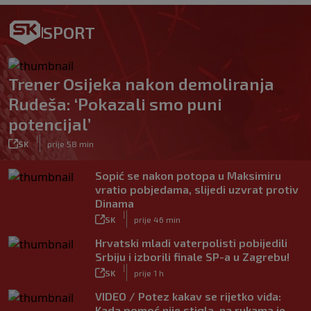
SPORT
Trener Osijeka nakon demoliranja
Rudeša: ‘Pokazali smo puni
potencijal’
|
SK
prije 58 min
Sopić se nakon potopa u Maksimiru
vratio pobjedama, slijedi uzvrat protiv
Dinama
|
SK
prije 46 min
Hrvatski mladi vaterpolisti pobijedili
Srbiju i izborili finale SP-a u Zagrebu!
|
SK
prije 1 h
VIDEO / Potez kakav se rijetko viđa:
Kada pomoć nije stigla, na rukama je