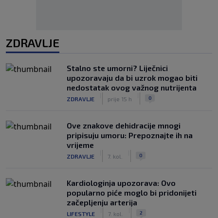
ZDRAVLJE
Stalno ste umorni? Liječnici
upozoravaju da bi uzrok mogao biti
nedostatak ovog važnog nutrijenta
|
|
0
ZDRAVLJE
prije 15 h
Ove znakove dehidracije mnogi
pripisuju umoru: Prepoznajte ih na
vrijeme
|
|
0
ZDRAVLJE
7. kol.
Kardiologinja upozorava: Ovo
popularno piće moglo bi pridonijeti
začepljenju arterija
|
|
2
LIFESTYLE
7. kol.