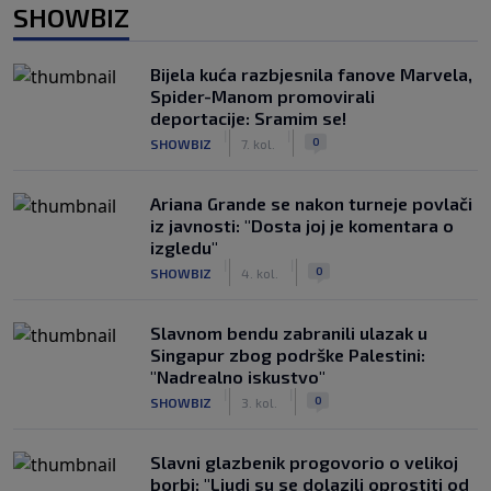
SHOWBIZ
Bijela kuća razbjesnila fanove Marvela,
Spider-Manom promovirali
deportacije: Sramim se!
|
|
0
SHOWBIZ
7. kol.
Ariana Grande se nakon turneje povlači
iz javnosti: "Dosta joj je komentara o
izgledu"
|
|
0
SHOWBIZ
4. kol.
Slavnom bendu zabranili ulazak u
Singapur zbog podrške Palestini:
"Nadrealno iskustvo"
|
|
0
SHOWBIZ
3. kol.
Slavni glazbenik progovorio o velikoj
borbi: "Ljudi su se dolazili oprostiti od