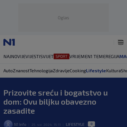
Oglas
NAJNOVIJE
VIJESTI
SVIJET
VRIJEME
N1 TEME
REGIJA
MA
Auto
Znanost
Tehnologija
Zdravlje
Cooking
Lifestyle
Kultura
Sh
Prizovite sreću i bogatstvo u
dom: Ovu biljku obavezno
zasadite
0
N1 Info
LIFESTYLE
|
25. svi. 2024. 15:11
|
|