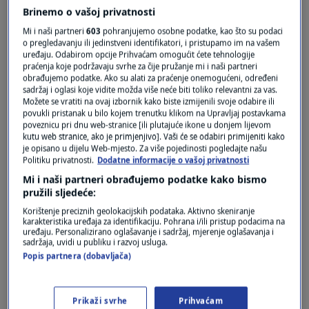
Brinemo o vašoj privatnosti
Mi i naši partneri
603
pohranjujemo osobne podatke, kao što su podaci
o pregledavanju ili jedinstveni identifikatori, i pristupamo im na vašem
uređaju. Odabirom opcije Prihvaćam omogućit ćete tehnologije
praćenja koje podržavaju svrhe za čije pružanje mi i naši partneri
obrađujemo podatke. Ako su alati za praćenje onemogućeni, određeni
sadržaj i oglasi koje vidite možda više neće biti toliko relevantni za vas.
Možete se vratiti na ovaj izbornik kako biste izmijenili svoje odabire ili
povukli pristanak u bilo kojem trenutku klikom na Upravljaj postavkama
Oglas
poveznicu pri dnu web-stranice [ili plutajuće ikone u donjem lijevom
kutu web stranice, ako je primjenjivo]. Vaši će se odabiri primijeniti kako
je opisano u dijelu Web-mjesto. Za više pojedinosti pogledajte našu
Politiku privatnosti.
Dodatne informacije o vašoj privatnosti
Mi i naši partneri obrađujemo podatke kako bismo
pružili sljedeće:
Korištenje preciznih geolokacijskih podataka. Aktivno skeniranje
karakteristika uređaja za identifikaciju. Pohrana i/ili pristup podacima na
uređaju. Personalizirano oglašavanje i sadržaj, mjerenje oglašavanja i
sadržaja, uvidi u publiku i razvoj usluga.
Popis partnera (dobavljača)
Oglas
Prikaži svrhe
Prihvaćam