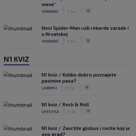
mene"
|
|
0
SHOWBIZ
3. kol.
Novi Spider-Man ruši rekorde zarade i
u Hrvatskoj
|
|
0
SHOWBIZ
3. kol.
N1 KVIZ
N1 kviz / Koliko dobro poznajete
pasmine pasa?
|
|
0
LJUBIMCI
13. lip.
N1 kviz / Rock & Roll
|
|
0
LIFESTYLE
8. lip.
N1 kviz / Zavrtite globus i recite koji je
ovo grad?