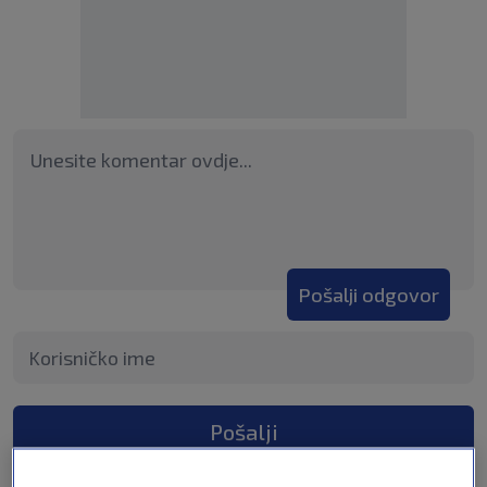
Pošalji odgovor
Pošalji