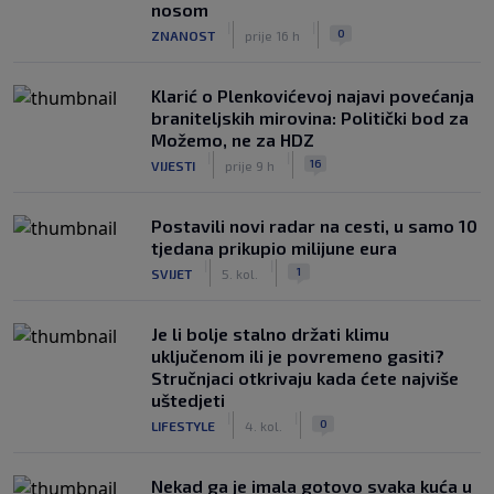
nosom
|
|
0
ZNANOST
prije 16 h
Klarić o Plenkovićevoj najavi povećanja
braniteljskih mirovina: Politički bod za
Možemo, ne za HDZ
|
|
16
VIJESTI
prije 9 h
Postavili novi radar na cesti, u samo 10
tjedana prikupio milijune eura
|
|
1
SVIJET
5. kol.
Je li bolje stalno držati klimu
uključenom ili je povremeno gasiti?
Stručnjaci otkrivaju kada ćete najviše
uštedjeti
|
|
0
LIFESTYLE
4. kol.
Nekad ga je imala gotovo svaka kuća u