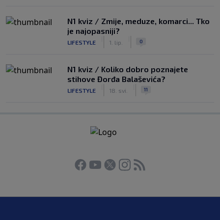
N1 kviz / Zmije, meduze, komarci... Tko
je najopasniji?
|
|
0
LIFESTYLE
1. lip.
N1 kviz / Koliko dobro poznajete
stihove Đorđa Balaševića?
|
|
11
LIFESTYLE
18. svi.