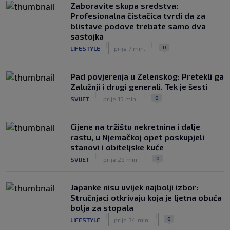
Zaboravite skupa sredstva:
Rijeka u Finsku nosi minimalnu
Profesionalna čistačica tvrdi da za
prednost, bivši vratar Dinama spriječio
blistave podove trebate samo dva
veću razliku
sastojka
|
|
|
SK
prije 2 h
0
LIFESTYLE
prije 7 min.
Pad povjerenja u Zelenskog: Pretekli ga
Zalužnji i drugi generali. Tek je šesti
|
|
0
SVIJET
prije 15 min.
Cijene na tržištu nekretnina i dalje
rastu, u Njemačkoj opet poskupjeli
stanovi i obiteljske kuće
|
|
0
SVIJET
prije 26 min.
Japanke nisu uvijek najbolji izbor:
Stručnjaci otkrivaju koja je ljetna obuća
bolja za stopala
|
|
0
LIFESTYLE
prije 34 min.