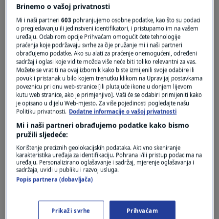
Brinemo o vašoj privatnosti
Mi i naši partneri
603
pohranjujemo osobne podatke, kao što su podaci
o pregledavanju ili jedinstveni identifikatori, i pristupamo im na vašem
uređaju. Odabirom opcije Prihvaćam omogućit ćete tehnologije
praćenja koje podržavaju svrhe za čije pružanje mi i naši partneri
obrađujemo podatke. Ako su alati za praćenje onemogućeni, određeni
sadržaj i oglasi koje vidite možda više neće biti toliko relevantni za vas.
Možete se vratiti na ovaj izbornik kako biste izmijenili svoje odabire ili
povukli pristanak u bilo kojem trenutku klikom na Upravljaj postavkama
Oglas
poveznicu pri dnu web-stranice [ili plutajuće ikone u donjem lijevom
kutu web stranice, ako je primjenjivo]. Vaši će se odabiri primijeniti kako
je opisano u dijelu Web-mjesto. Za više pojedinosti pogledajte našu
Politiku privatnosti.
Dodatne informacije o vašoj privatnosti
Mi i naši partneri obrađujemo podatke kako bismo
pružili sljedeće:
Korištenje preciznih geolokacijskih podataka. Aktivno skeniranje
karakteristika uređaja za identifikaciju. Pohrana i/ili pristup podacima na
uređaju. Personalizirano oglašavanje i sadržaj, mjerenje oglašavanja i
sadržaja, uvidi u publiku i razvoj usluga.
Popis partnera (dobavljača)
Oglas
Prikaži svrhe
Prihvaćam