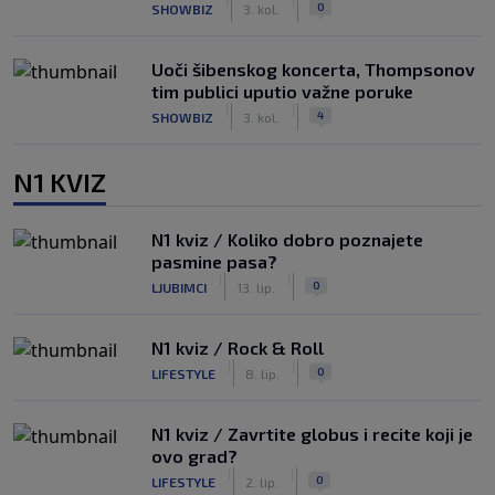
|
|
0
SHOWBIZ
3. kol.
Uoči šibenskog koncerta, Thompsonov
tim publici uputio važne poruke
|
|
4
SHOWBIZ
3. kol.
N1 KVIZ
N1 kviz / Koliko dobro poznajete
pasmine pasa?
|
|
0
LJUBIMCI
13. lip.
N1 kviz / Rock & Roll
|
|
0
LIFESTYLE
8. lip.
N1 kviz / Zavrtite globus i recite koji je
ovo grad?
|
|
0
LIFESTYLE
2. lip.