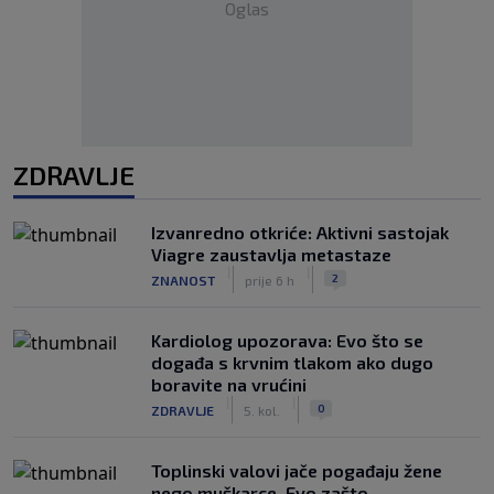
Oglas
ZDRAVLJE
Izvanredno otkriće: Aktivni sastojak
Viagre zaustavlja metastaze
|
|
2
ZNANOST
prije 6 h
Kardiolog upozorava: Evo što se
događa s krvnim tlakom ako dugo
boravite na vrućini
|
|
0
ZDRAVLJE
5. kol.
Toplinski valovi jače pogađaju žene
nego muškarce. Evo zašto