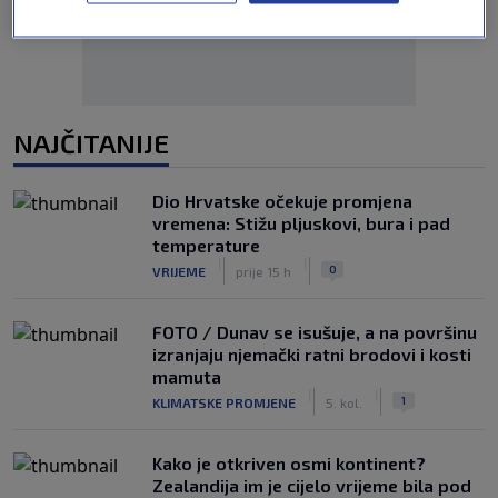
NAJČITANIJE
Dio Hrvatske očekuje promjena
vremena: Stižu pljuskovi, bura i pad
temperature
|
|
0
VRIJEME
prije 15 h
FOTO / Dunav se isušuje, a na površinu
izranjaju njemački ratni brodovi i kosti
mamuta
|
|
1
KLIMATSKE PROMJENE
5. kol.
Kako je otkriven osmi kontinent?
Zealandija im je cijelo vrijeme bila pod