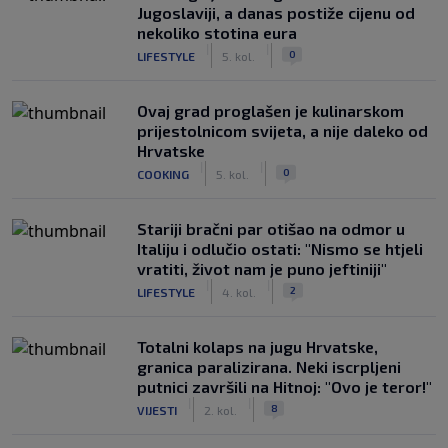
Jugoslaviji, a danas postiže cijenu od
nekoliko stotina eura
|
|
0
LIFESTYLE
5. kol.
Ovaj grad proglašen je kulinarskom
prijestolnicom svijeta, a nije daleko od
Hrvatske
|
|
0
COOKING
5. kol.
Stariji bračni par otišao na odmor u
Italiju i odlučio ostati: "Nismo se htjeli
vratiti, život nam je puno jeftiniji"
|
|
2
LIFESTYLE
4. kol.
Totalni kolaps na jugu Hrvatske,
granica paralizirana. Neki iscrpljeni
putnici završili na Hitnoj: "Ovo je teror!"
|
|
8
VIJESTI
2. kol.