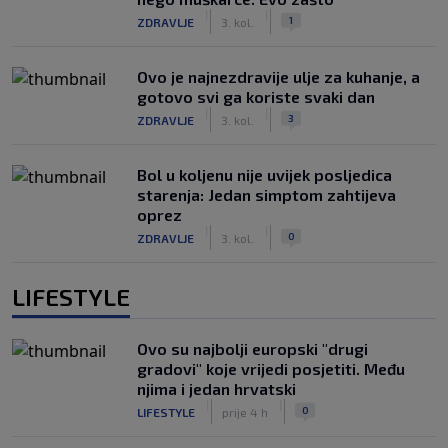
|
|
1
ZDRAVLJE
3. kol.
Ovo je najnezdravije ulje za kuhanje, a
gotovo svi ga koriste svaki dan
|
|
3
ZDRAVLJE
3. kol.
Bol u koljenu nije uvijek posljedica
starenja: Jedan simptom zahtijeva
oprez
|
|
0
ZDRAVLJE
3. kol.
LIFESTYLE
Ovo su najbolji europski "drugi
gradovi" koje vrijedi posjetiti. Među
njima i jedan hrvatski
|
|
0
LIFESTYLE
prije 4 h