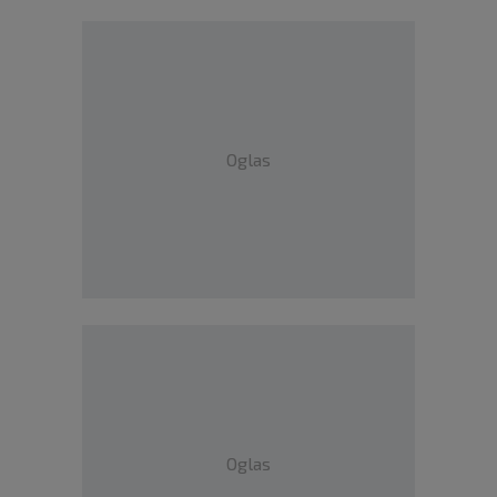
Oglas
Oglas