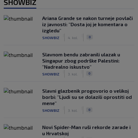
SHOWBIZ
Ariana Grande se nakon turneje povlači
iz javnosti: "Dosta joj je komentara o
izgledu"
|
|
0
SHOWBIZ
4. kol.
Slavnom bendu zabranili ulazak u
Singapur zbog podrške Palestini:
"Nadrealno iskustvo"
|
|
0
SHOWBIZ
3. kol.
Slavni glazbenik progovorio o velikoj
borbi: "Ljudi su se dolazili oprostiti od
mene"
|
|
0
SHOWBIZ
3. kol.
Novi Spider-Man ruši rekorde zarade i
u Hrvatskoj