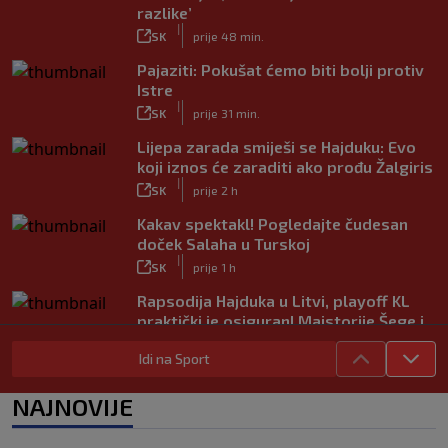
razlike’
|
SK
prije 48 min.
Pajaziti: Pokušat ćemo biti bolji protiv
Istre
|
SK
prije 31 min.
Lijepa zarada smiješi se Hajduku: Evo
koji iznos će zaraditi ako prođu Žalgiris
|
SK
prije 2 h
Kakav spektakl! Pogledajte čudesan
doček Salaha u Turskoj
|
SK
prije 1 h
Rapsodija Hajduka u Litvi, playoff KL
praktički je osiguran! Majstorije Šege i
Pajazitija
|
Idi na Sport
SK
prije 6 h
Neočekivani problemi za Dinamo:
NAJNOVIJE
Mišićeva zamjena zapela u Beogradu
|
SK
prije 1 h