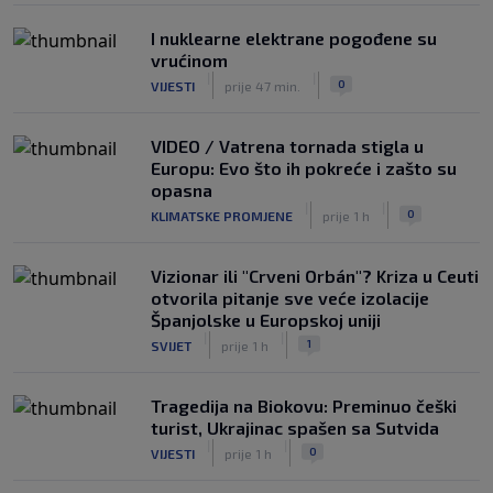
I nuklearne elektrane pogođene su
vrućinom
|
|
0
VIJESTI
prije 47 min.
VIDEO / Vatrena tornada stigla u
Europu: Evo što ih pokreće i zašto su
opasna
|
|
0
KLIMATSKE PROMJENE
prije 1 h
Vizionar ili "Crveni Orbán"? Kriza u Ceuti
otvorila pitanje sve veće izolacije
Španjolske u Europskoj uniji
|
|
1
SVIJET
prije 1 h
Tragedija na Biokovu: Preminuo češki
turist, Ukrajinac spašen sa Sutvida
|
|
0
VIJESTI
prije 1 h