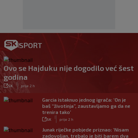
SPORT
Ovo se Hajduku nije dogodilo već šest
godina
|
SK
prije 2 h
Garcia istaknuo jednog igrača: ‘On je
baš “životinja”, zaustavljamo ga da ne
trenira tako’
|
SK
prije 2 h
Junak riječke pobjede priznao: ‘Nisam
zadovoljan, trebalo je biti barem dva