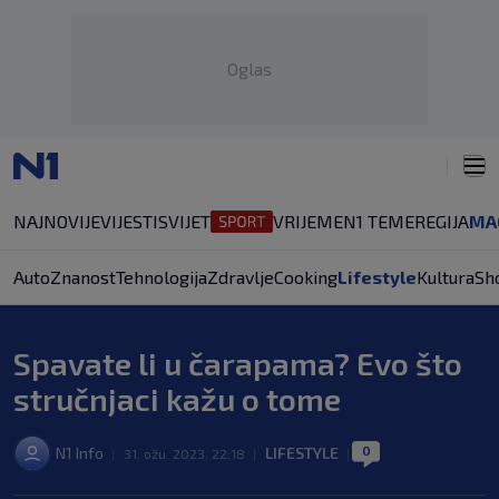
Oglas
NAJNOVIJE
VIJESTI
SVIJET
VRIJEME
N1 TEME
REGIJA
MA
Auto
Znanost
Tehnologija
Zdravlje
Cooking
Lifestyle
Kultura
Sh
Spavate li u čarapama? Evo što
stručnjaci kažu o tome
0
N1 Info
LIFESTYLE
|
31. ožu. 2023. 22:18
|
|