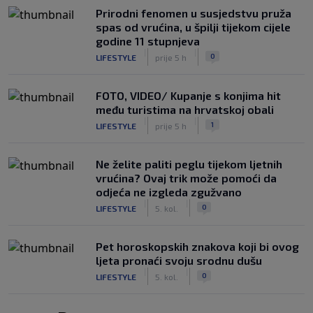
Prirodni fenomen u susjedstvu pruža
spas od vrućina, u špilji tijekom cijele
godine 11 stupnjeva
|
|
0
LIFESTYLE
prije 5 h
FOTO, VIDEO/ Kupanje s konjima hit
među turistima na hrvatskoj obali
|
|
1
LIFESTYLE
prije 5 h
Ne želite paliti peglu tijekom ljetnih
vrućina? Ovaj trik može pomoći da
odjeća ne izgleda zgužvano
|
|
0
LIFESTYLE
5. kol.
Pet horoskopskih znakova koji bi ovog
ljeta pronaći svoju srodnu dušu
|
|
0
LIFESTYLE
5. kol.