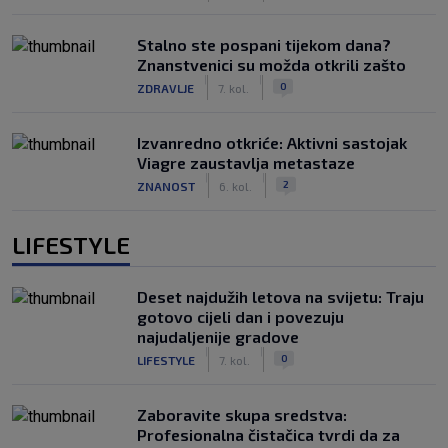
Stalno ste pospani tijekom dana?
Znanstvenici su možda otkrili zašto
|
|
0
ZDRAVLJE
7. kol.
Izvanredno otkriće: Aktivni sastojak
Viagre zaustavlja metastaze
|
|
2
ZNANOST
6. kol.
LIFESTYLE
Deset najdužih letova na svijetu: Traju
gotovo cijeli dan i povezuju
najudaljenije gradove
|
|
0
LIFESTYLE
7. kol.
Zaboravite skupa sredstva:
Profesionalna čistačica tvrdi da za