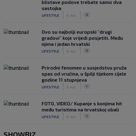
blistave podove trebate samo dva
sastojka
|
|
0
LIFESTYLE
6. kol.
Ovo su najbolji europski "drugi
gradovi" koje vrijedi posjetiti. Među
njima i jedan hrvatski
|
|
0
LIFESTYLE
6. kol.
Prirodni fenomen u susjedstvu pruža
spas od vrućina, u špilji tijekom cijele
godine 11 stupnjeva
|
|
1
LIFESTYLE
6. kol.
FOTO, VIDEO/ Kupanje s konjima hit
među turistima na hrvatskoj obali
|
|
1
LIFESTYLE
6. kol.
SHOWBIZ