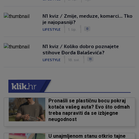
N1 kviz / Zmije, meduze, komarci... Tko
je najopasniji?
|
|
0
LIFESTYLE
1. lip.
N1 kviz / Koliko dobro poznajete
stihove Đorđa Balaševića?
|
|
11
LIFESTYLE
18. svi.
Pronašli se plastičnu bocu pokraj
kotača vašeg auta? Evo što odmah
treba napraviti da se izbjegne
neugodnost
U unajmljenom stanu otkrio tajne