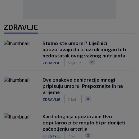
ZDRAVLJE
Stalno ste umorni? Liječnici
upozoravaju da bi uzrok mogao biti
nedostatak ovog važnog nutrijenta
|
|
0
ZDRAVLJE
prije 5 h
Ove znakove dehidracije mnogi
pripisuju umoru: Prepoznajte ih na
vrijeme
|
|
0
ZDRAVLJE
7. kol.
Kardiologinja upozorava: Ovo
popularno piće moglo bi pridonijeti
začepljenju arterija
|
|
2
LIFESTYLE
7. kol.