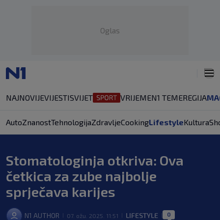
Oglas
NAJNOVIJE
VIJESTI
SVIJET
VRIJEME
N1 TEME
REGIJA
MA
Auto
Znanost
Tehnologija
Zdravlje
Cooking
Lifestyle
Kultura
Sh
Stomatologinja otkriva: Ova
četkica za zube najbolje
sprječava karijes
0
N1 AUTHOR
LIFESTYLE
07. ožu. 2025. 11:51
|
|
|