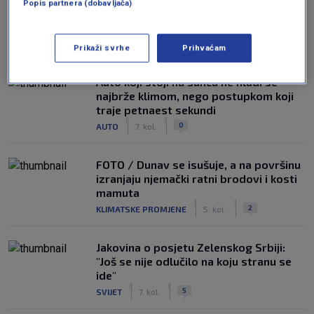
Popis partnera (dobavljača)
NAJČITANIJE
Prikaži svrhe
Prihvaćam
Auto koji stoji na suncu ne hladi se
najbrže klimom, nego postupkom koji
traje petnaest sekundi
|
|
0
AUTO
7. kol.
FOTO / Dunav se isušuje, a na površinu
izranjaju njemački ratni brodovi i kosti
mamuta
|
|
2
KLIMATSKE PROMJENE
5. kol.
Jakovina o posjetu Zelenskog Srbiji:
"Još se nije odlučilo na koju stranu se
ide"
|
|
5
SVIJET
7. kol.