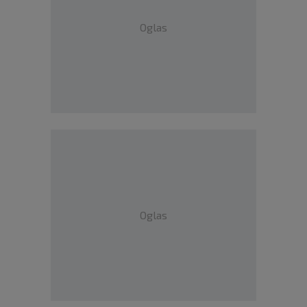
Oglas
Oglas