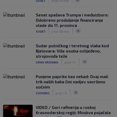
SVIJET
prije 10 min
solidan u gostujućoj pobjedi Herthe
kod Bochuma
|
Senat spašava Trumpa i međuizbore:
SK
7. kol.
Odobreno produljenje financiranja
vlade do 11. prosinca
|
|
0
SVIJET
prije 28 min
Sudar putničkog i teretnog vlaka kod
Bjelovara: Više osoba ozlijeđeno,
strojovođa teže
|
|
0
CRNA KRONIKA
prije 1 h
Punjene paprike kao nekad: Ovaj mali
trik naših baka čini nadjev savršeno
sočnim
|
|
0
COOKING
prije 1 h
VIDEO / Gori rafinerija u ruskoj
Krasnodarskoj regiji: Moskva pojačala