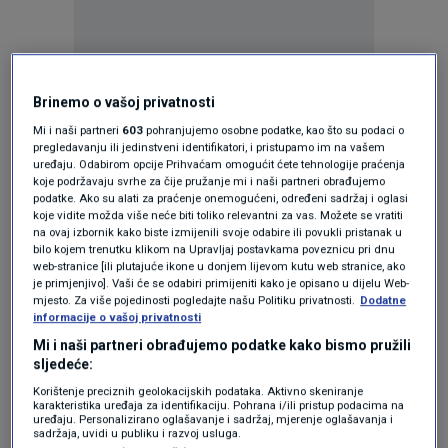
Oglas
Brinemo o vašoj privatnosti
Mi i naši partneri
603
pohranjujemo osobne podatke, kao što su podaci o
pregledavanju ili jedinstveni identifikatori, i pristupamo im na vašem
uređaju. Odabirom opcije Prihvaćam omogućit ćete tehnologije praćenja
koje podržavaju svrhe za čije pružanje mi i naši partneri obrađujemo
podatke. Ako su alati za praćenje onemogućeni, određeni sadržaj i oglasi
koje vidite možda više neće biti toliko relevantni za vas. Možete se vratiti
na ovaj izbornik kako biste izmijenili svoje odabire ili povukli pristanak u
bilo kojem trenutku klikom na Upravljaj postavkama poveznicu pri dnu
web-stranice [ili plutajuće ikone u donjem lijevom kutu web stranice, ako
je primjenjivo]. Vaši će se odabiri primijeniti kako je opisano u dijelu Web-
mjesto. Za više pojedinosti pogledajte našu Politiku privatnosti.
Dodatne
informacije o vašoj privatnosti
Mi i naši partneri obrađujemo podatke kako bismo pružili
Oglas
sljedeće:
Korištenje preciznih geolokacijskih podataka. Aktivno skeniranje
karakteristika uređaja za identifikaciju. Pohrana i/ili pristup podacima na
uređaju. Personalizirano oglašavanje i sadržaj, mjerenje oglašavanja i
sadržaja, uvidi u publiku i razvoj usluga.