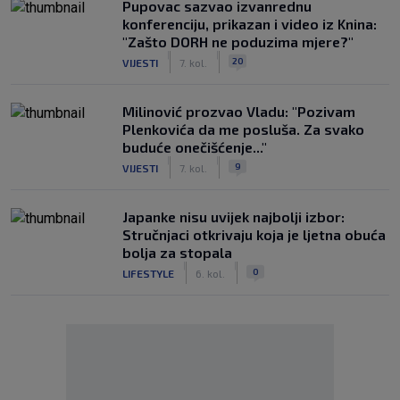
Pupovac sazvao izvanrednu
konferenciju, prikazan i video iz Knina:
"Zašto DORH ne poduzima mjere?"
|
|
20
VIJESTI
7. kol.
Milinović prozvao Vladu: "Pozivam
Plenkovića da me posluša. Za svako
buduće onečišćenje..."
|
|
9
VIJESTI
7. kol.
Japanke nisu uvijek najbolji izbor:
Stručnjaci otkrivaju koja je ljetna obuća
bolja za stopala
|
|
0
LIFESTYLE
6. kol.