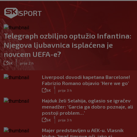
SPORT
Telegraph ozbiljno optužio Infantina:
Njegova ljubavnica isplaćena je
novcem UEFA-e?
|
SK
prije 2 h
Liverpool dovodi kapetana Barcelone!
Fabrizio Romano objavio ‘Here we go’
|
SK
prije 3 h
Hajduk želi Selahija, oglasio se igračev
menadžer: ‘Garcia ga dobro poznaje, ali
postoji problem…’
|
SK
prije 3 h
Majer predstavljen u AEK-u. Vlasnik
kluba: ‘Imaš tigrove oči, jako si