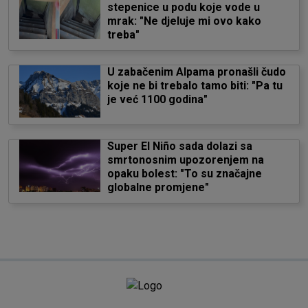
stepenice u podu koje vode u
mrak: "Ne djeluje mi ovo kako
treba"
U zabačenim Alpama pronašli čudo
koje ne bi trebalo tamo biti: "Pa tu
je već 1100 godina"
Super El Niño sada dolazi sa
smrtonosnim upozorenjem na
opaku bolest: "To su značajne
globalne promjene"