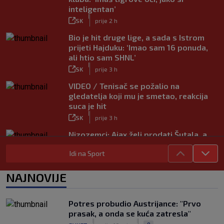
inteligentan’
|
SK
prije 2 h
Bio je hit druge lige, a sada s Istrom
prijeti Hajduku: ‘Imao sam 16 ponuda,
ali htio sam SHNL’
|
SK
prije 3 h
VIDEO / Tenisač se požalio na
gledatelja koji mu je smetao, reakcija
suca je hit
|
SK
prije 3 h
Nizozemci: Ajax želi prodati Šutala, a
ponuda ne nedostaje
Idi na Sport
|
SK
7. kol.
Bennacer raskinuo s Milanom i sada je
NAJNOVIJE
slobodan igrač: Boban je upravo to i
htio, ali…
|
Potres probudio Austrijance: "Prvo
SK
7. kol.
prasak, a onda se kuća zatresla"
VIDEO / Počela nam je ‘Cvajta’! Brekalo
|
|
0