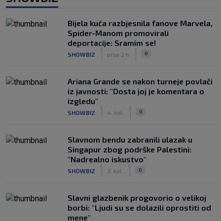
Bijela kuća razbjesnila fanove Marvela,
Spider-Manom promovirali
deportacije: Sramim se!
|
|
0
SHOWBIZ
prije 2 h
Ariana Grande se nakon turneje povlači
iz javnosti: "Dosta joj je komentara o
izgledu"
|
|
0
SHOWBIZ
4. kol.
Slavnom bendu zabranili ulazak u
Singapur zbog podrške Palestini:
"Nadrealno iskustvo"
|
|
0
SHOWBIZ
3. kol.
Slavni glazbenik progovorio o velikoj
borbi: "Ljudi su se dolazili oprostiti od
mene"