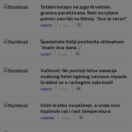
Totalni kolaps na jugu Hrvatske,
granica paralizirana. Neki iscrpljeni
putnici završili na Hitnoj: "Ovo je teror!"
|
|
7
VIJESTI
2. kol.
Španjolska Italiji postavila ultimatum:
"Imate dva dana..."
|
|
0
SVIJET
7. kol.
Vučković: Ne postoji hitna sanacija
ovakvog heterogenog sastava otpada.
Građani su s razlogom zabrinuti!
|
|
19
VIJESTI
7. kol.
Stiže kratko osvježenje, a onda novi
toplinski val i rast temperatura
|
|
0
VRIJEME
7. kol.