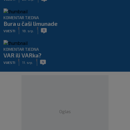
KOMENTAR TJEDNA
Bura u čaši limunade
|
|
0
VIJESTI
18. srp.
KOMENTAR TJEDNA
VAR ili VARka?
|
|
4
VIJESTI
11. srp.
Oglas