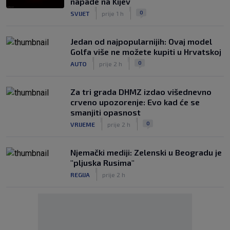
napade na Kijev
|
|
0
SVIJET
prije 1 h
Jedan od najpopularnijih: Ovaj model
Golfa više ne možete kupiti u Hrvatskoj
|
|
0
AUTO
prije 2 h
Za tri grada DHMZ izdao višednevno
crveno upozorenje: Evo kad će se
smanjiti opasnost
|
|
0
VRIJEME
prije 2 h
Njemački mediji: Zelenski u Beogradu je
"pljuska Rusima"
|
REGIJA
prije 2 h