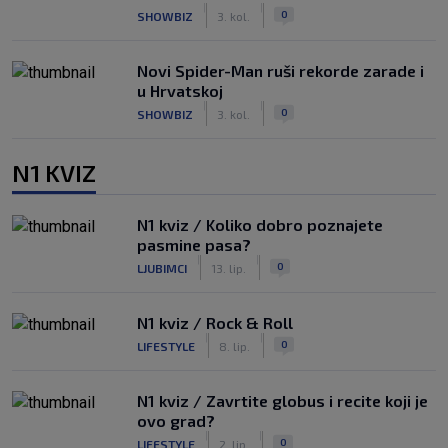
|
|
0
SHOWBIZ
3. kol.
Novi Spider-Man ruši rekorde zarade i
u Hrvatskoj
|
|
0
SHOWBIZ
3. kol.
N1 KVIZ
N1 kviz / Koliko dobro poznajete
pasmine pasa?
|
|
0
LJUBIMCI
13. lip.
N1 kviz / Rock & Roll
|
|
0
LIFESTYLE
8. lip.
N1 kviz / Zavrtite globus i recite koji je
ovo grad?
|
|
0
LIFESTYLE
2. lip.