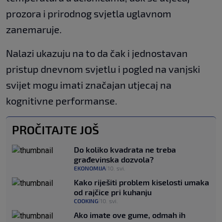
prozora i prirodnog svjetla uglavnom
zanemaruje.
Nalazi ukazuju na to da čak i jednostavan
pristup dnevnom svjetlu i pogled na vanjski
svijet mogu imati značajan utjecaj na
kognitivne performanse.
PROČITAJTE JOŠ
Do koliko kvadrata ne treba
građevinska dozvola?
EKONOMIJA
10. svi.
|
Kako riješiti problem kiselosti umaka
od rajčice pri kuhanju
COOKING
10. svi.
|
Ako imate ove gume, odmah ih