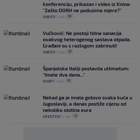
konferenciju, prikazan i video iz Knina:
"Zašto DORH ne poduzima mjere?"
19
VIJESTI
7. kol.
|
|
Vučković: Ne postoji hitna sanacija
ovakvog heterogenog sastava otpada.
Građani su s razlogom zabrinuti!
17
VIJESTI
7. kol.
|
|
Španjolska Italiji postavila ultimatum:
"Imate dva dana..."
0
SVIJET
7. kol.
|
|
Nekad ga je imala gotovo svaka kuća u
Jugoslaviji, a danas postiže cijenu od
nekoliko stotina eura
0
LIFESTYLE
5. kol.
|
|