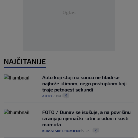
Oglas
NAJČITANIJE
Auto koji stoji na suncu ne hladi se
najbrže klimom, nego postupkom koji
traje petnaest sekundi
0
AUTO
7. kol.
|
|
FOTO / Dunav se isušuje, a na površinu
izranjaju njemački ratni brodovi i kosti
mamuta
2
KLIMATSKE PROMJENE
5. kol.
|
|