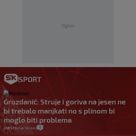
Oglas
SPORT
Grozdanić: Struje i goriva na jesen ne
bi trebalo manjkati no s plinom bi
moglo biti problema
0
VIJESTI
prije 34 min
|
|