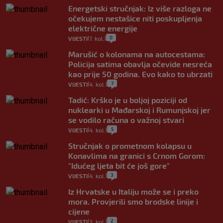
Energetski stručnjak: Iz više razloga ne
očekujem nestašice niti poskupljenja
električne energije
0
VIJESTI
7. kol.
|
|
Marušić o kolonama na autocestama:
Policija satima obavlja očevide nesreća
kao prije 50 godina. Evo kako to ubrzati
7
VIJESTI
4. kol.
|
|
Tadić: Krško je u boljoj poziciji od
nuklearki u Mađarskoj i Rumunjskoj jer
se vodilo računa o važnoj stvari
5
VIJESTI
4. kol.
|
|
Stručnjak o prometnom kolapsu u
Konavlima na granici s Crnom Gorom:
"Idućeg ljeta bit će još gore"
3
VIJESTI
4. kol.
|
|
Iz Hrvatske u Italiju može se i preko
mora. Provjerili smo brodske linije i
cijene
2
VIJESTI
3. kol.
|
|