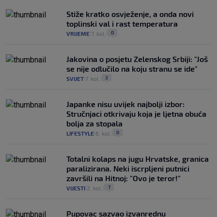
Stiže kratko osvježenje, a onda novi
toplinski val i rast temperatura
0
VRIJEME
7. kol.
|
|
Jakovina o posjetu Zelenskog Srbiji: "Još
se nije odlučilo na koju stranu se ide"
3
SVIJET
7. kol.
|
|
Japanke nisu uvijek najbolji izbor:
Stručnjaci otkrivaju koja je ljetna obuća
bolja za stopala
0
LIFESTYLE
6. kol.
|
|
Totalni kolaps na jugu Hrvatske, granica
paralizirana. Neki iscrpljeni putnici
završili na Hitnoj: "Ovo je teror!"
7
VIJESTI
2. kol.
|
|
Pupovac sazvao izvanrednu