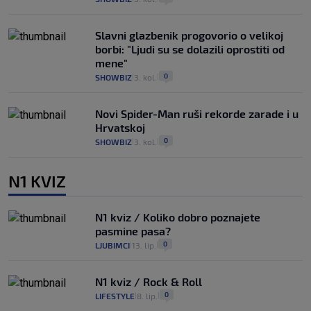
Slavni glazbenik progovorio o velikoj
borbi: "Ljudi su se dolazili oprostiti od
mene"
0
SHOWBIZ
3. kol.
|
|
Novi Spider-Man ruši rekorde zarade i u
Hrvatskoj
0
SHOWBIZ
3. kol.
|
|
N1 KVIZ
N1 kviz / Koliko dobro poznajete
pasmine pasa?
0
LJUBIMCI
13. lip.
|
|
N1 kviz / Rock & Roll
0
LIFESTYLE
8. lip.
|
|