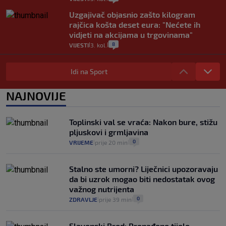
Uzgajivač objasnio zašto kilogram
rajčica košta deset eura: "Nećete ih
vidjeti na akcijama u trgovinama"
8
VIJESTI
3. kol.
|
|
Selidba je jedno od stresnijih iskustava.
Evo aktualnih cijena i nekoliko savjeta
Idi na Sport
da prođe što lakše i jeftinije
0
VIJESTI
2. kol.
NAJNOVIJE
|
|
Izračunali smo koliko košta putovanje
automobilom na Hvar iz Zagreba, a
Toplinski val se vraća: Nakon bure, stižu
koliko iz Osijeka
pljuskovi i grmljavina
14
VIJESTI
2. kol.
|
|
0
VRIJEME
prije 20 min
|
|
Stalno ste umorni? Liječnici upozoravaju
da bi uzrok mogao biti nedostatak ovog
važnog nutrijenta
0
ZDRAVLJE
prije 39 min
|
|
Slavonski Brod: Pronađeno tijelo