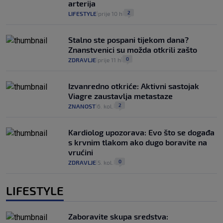
arterija
2
LIFESTYLE
prije 10 h
|
|
Stalno ste pospani tijekom dana?
Znanstvenici su možda otkrili zašto
0
ZDRAVLJE
prije 11 h
|
|
Izvanredno otkriće: Aktivni sastojak
Viagre zaustavlja metastaze
2
ZNANOST
6. kol.
|
|
Kardiolog upozorava: Evo što se događa
s krvnim tlakom ako dugo boravite na
vrućini
0
ZDRAVLJE
5. kol.
|
|
LIFESTYLE
Zaboravite skupa sredstva: