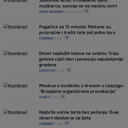
muškarca, sumnja se na nasilnu smrt
0
CRNA KRONIKA
prije 40 min
|
|
Pogačice za 15 minuta: Mekane su,
prozračne i tražit ćete još jednu turu
0
COOKING
7. kol.
|
|
Deset najdužih letova na svijetu: Traju
gotovo cijeli dan i povezuju najudaljenije
gradove
0
LIFESTYLE
7. kol.
|
|
Moskva o incidentu s dronom u Leipzigu:
"Brzopleto organizirana provokacija"
0
SVIJET
7. kol.
|
|
Najbrža voćna torta bez pečenja: Ovaj
desert idealan je za ljeto
0
COOKING
7. kol.
|
|