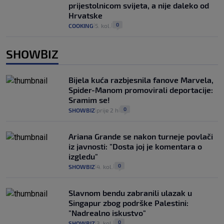
prijestolnicom svijeta, a nije daleko od
Hrvatske
0
COOKING
5. kol.
|
|
SHOWBIZ
Bijela kuća razbjesnila fanove Marvela,
Spider-Manom promovirali deportacije:
Sramim se!
0
SHOWBIZ
prije 2 h
|
|
Ariana Grande se nakon turneje povlači
iz javnosti: "Dosta joj je komentara o
izgledu"
0
SHOWBIZ
4. kol.
|
|
Slavnom bendu zabranili ulazak u
Singapur zbog podrške Palestini:
"Nadrealno iskustvo"
0
SHOWBIZ
3. kol.
|
|