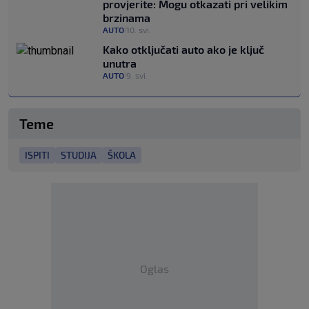
provjerite: Mogu otkazati pri velikim
brzinama
AUTO
10. svi.
|
Kako otključati auto ako je ključ
unutra
AUTO
9. svi.
|
Teme
ISPITI
STUDIJA
ŠKOLA
Oglas