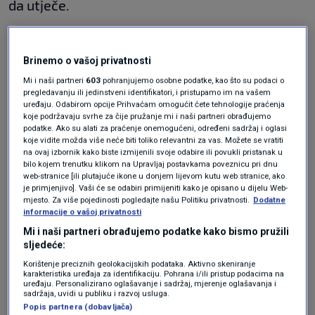
da utječe.
Studija je analizirala rezultate više od 3700
kineskih studenata na prijemnom ispitu za
Brinemo o vašoj privatnosti
sveučilište, koji je po važnosti usporediv s
Mi i naši partneri
603
pohranjujemo osobne podatke, kao što su podaci o
pregledavanju ili jedinstveni identifikatori, i pristupamo im na vašem
našom maturom.
uređaju. Odabirom opcije Prihvaćam omogućit ćete tehnologije praćenja
koje podržavaju svrhe za čije pružanje mi i naši partneri obrađujemo
podatke. Ako su alati za praćenje onemogućeni, određeni sadržaj i oglasi
koje vidite možda više neće biti toliko relevantni za vas. Možete se vratiti
Znamo koja su najtraženija
na ovaj izbornik kako biste izmijenili svoje odabire ili povukli pristanak u
zanimanja. Donosimo popis onih
bilo kojem trenutku klikom na Upravljaj postavkama poveznicu pri dnu
drugih za koja se preporučuju manje
web-stranice [ili plutajuće ikone u donjem lijevom kutu web stranice, ako
upisne kvote
je primjenjivo]. Vaši će se odabiri primijeniti kako je opisano u dijelu Web-
VIJESTI
9. svi.
|
mjesto. Za više pojedinosti pogledajte našu Politiku privatnosti.
Dodatne
informacije o vašoj privatnosti
Batine kao odgojna mjera vraćaju se
Mi i naši partneri obrađujemo podatke kako bismo pružili
u škole jedne od najbogatijih zemalja
sljedeće:
SVIJET
7. svi.
|
Korištenje preciznih geolokacijskih podataka. Aktivno skeniranje
karakteristika uređaja za identifikaciju. Pohrana i/ili pristup podacima na
uređaju. Personalizirano oglašavanje i sadržaj, mjerenje oglašavanja i
Redoslijed sjedenja na ispitima određen je
sadržaja, uvidi u publiku i razvoj usluga.
Popis partnera (dobavljača)
nasumično. To je istraživačima omogućilo da