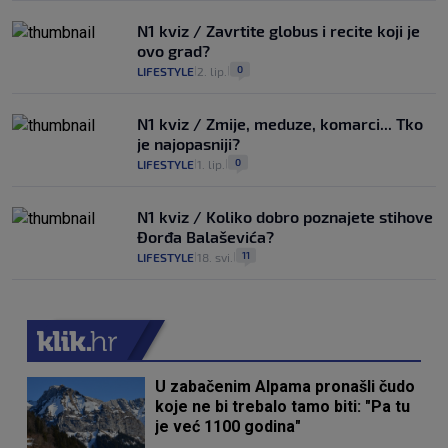
N1 kviz / Zavrtite globus i recite koji je
ovo grad?
0
LIFESTYLE
2. lip.
|
|
N1 kviz / Zmije, meduze, komarci... Tko
je najopasniji?
0
LIFESTYLE
1. lip.
|
|
N1 kviz / Koliko dobro poznajete stihove
Đorđa Balaševića?
11
LIFESTYLE
18. svi.
|
|
U zabačenim Alpama pronašli čudo
koje ne bi trebalo tamo biti: "Pa tu
je već 1100 godina"