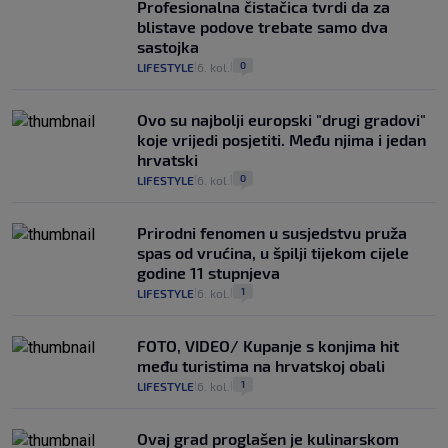
Profesionalna čistačica tvrdi da za
blistave podove trebate samo dva
sastojka
0
LIFESTYLE
6. kol.
|
|
Ovo su najbolji europski "drugi gradovi"
koje vrijedi posjetiti. Među njima i jedan
hrvatski
0
LIFESTYLE
6. kol.
|
|
Prirodni fenomen u susjedstvu pruža
spas od vrućina, u špilji tijekom cijele
godine 11 stupnjeva
1
LIFESTYLE
6. kol.
|
|
FOTO, VIDEO/ Kupanje s konjima hit
među turistima na hrvatskoj obali
1
LIFESTYLE
6. kol.
|
|
Ovaj grad proglašen je kulinarskom