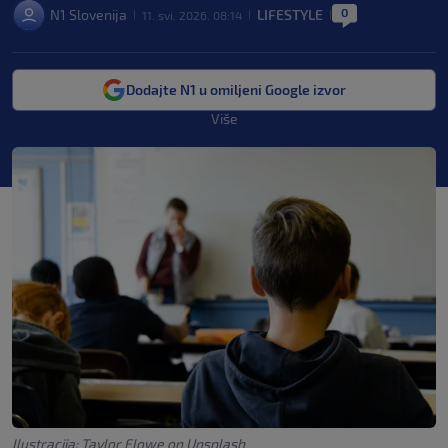
0
N1 Slovenija
LIFESTYLE
11. svi. 2026. 08:14
|
|
|
Dodajte N1 u omiljeni Google izvor
Više
Ilustracija: Taylor Flowe on Unsplash