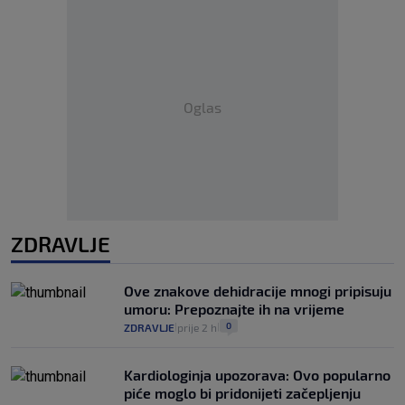
Oglas
ZDRAVLJE
Ove znakove dehidracije mnogi pripisuju
umoru: Prepoznajte ih na vrijeme
0
ZDRAVLJE
prije 2 h
|
|
Kardiologinja upozorava: Ovo popularno
piće moglo bi pridonijeti začepljenju