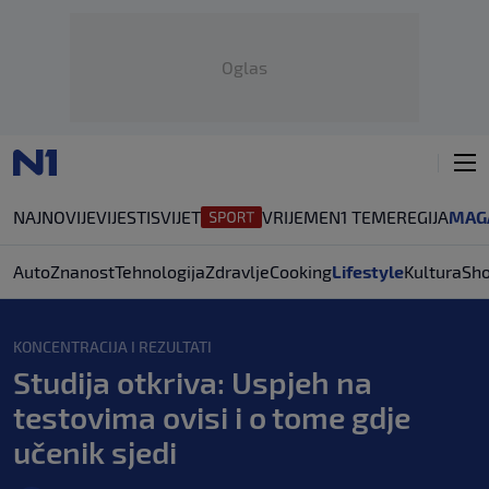
Oglas
NAJNOVIJE
VIJESTI
SVIJET
VRIJEME
N1 TEME
REGIJA
MAG
Auto
Znanost
Tehnologija
Zdravlje
Cooking
Lifestyle
Kultura
Sh
KONCENTRACIJA I REZULTATI
Studija otkriva: Uspjeh na
testovima ovisi i o tome gdje
učenik sjedi