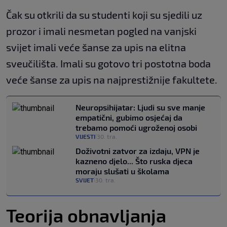
Čak su otkrili da su studenti koji su sjedili uz
prozor i imali nesmetan pogled na vanjski
svijet imali veće šanse za upis na elitna
sveučilišta. Imali su gotovo tri postotna boda
veće šanse za upis na najprestižnije fakultete.
Neuropsihijatar: Ljudi su sve manje
empatični, gubimo osjećaj da
trebamo pomoći ugroženoj osobi
VIJESTI
30. tra.
|
Doživotni zatvor za izdaju, VPN je
kazneno djelo... Što ruska djeca
moraju slušati u školama
SVIJET
30. tra.
|
Teorija obnavljanja