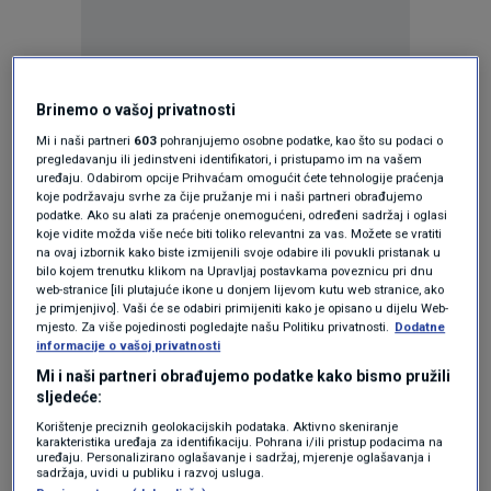
Oglas
Brinemo o vašoj privatnosti
Mi i naši partneri
603
pohranjujemo osobne podatke, kao što su podaci o
pregledavanju ili jedinstveni identifikatori, i pristupamo im na vašem
uređaju. Odabirom opcije Prihvaćam omogućit ćete tehnologije praćenja
koje podržavaju svrhe za čije pružanje mi i naši partneri obrađujemo
podatke. Ako su alati za praćenje onemogućeni, određeni sadržaj i oglasi
koje vidite možda više neće biti toliko relevantni za vas. Možete se vratiti
na ovaj izbornik kako biste izmijenili svoje odabire ili povukli pristanak u
bilo kojem trenutku klikom na Upravljaj postavkama poveznicu pri dnu
web-stranice [ili plutajuće ikone u donjem lijevom kutu web stranice, ako
je primjenjivo]. Vaši će se odabiri primijeniti kako je opisano u dijelu Web-
mjesto. Za više pojedinosti pogledajte našu Politiku privatnosti.
Dodatne
informacije o vašoj privatnosti
Mi i naši partneri obrađujemo podatke kako bismo pružili
Oglas
sljedeće:
Korištenje preciznih geolokacijskih podataka. Aktivno skeniranje
karakteristika uređaja za identifikaciju. Pohrana i/ili pristup podacima na
uređaju. Personalizirano oglašavanje i sadržaj, mjerenje oglašavanja i
sadržaja, uvidi u publiku i razvoj usluga.