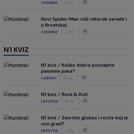
0
SHOWBIZ
3. kol.
Novi Spider-Man ruši rekorde zarade i
u Hrvatskoj
|
|
0
SHOWBIZ
3. kol.
N1 KVIZ
N1 kviz / Koliko dobro poznajete
pasmine pasa?
|
|
0
LJUBIMCI
13. lip.
N1 kviz / Rock & Roll
|
|
0
LIFESTYLE
8. lip.
N1 kviz / Zavrtite globus i recite koji je
ovo grad?
|
|
0
LIFESTYLE
2. lip.