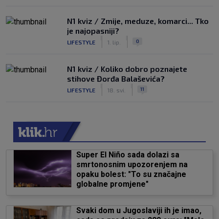
N1 kviz / Zmije, meduze, komarci... Tko
je najopasniji?
|
|
0
LIFESTYLE
1. lip.
N1 kviz / Koliko dobro poznajete
stihove Đorđa Balaševića?
|
|
11
LIFESTYLE
18. svi.
Super El Niño sada dolazi sa
smrtonosnim upozorenjem na
opaku bolest: "To su značajne
globalne promjene"
Svaki dom u Jugoslaviji ih je imao,