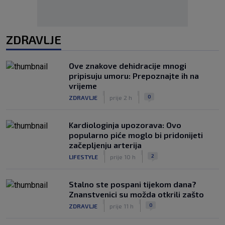
ZDRAVLJE
Ove znakove dehidracije mnogi
pripisuju umoru: Prepoznajte ih na
vrijeme
|
|
0
ZDRAVLJE
prije 2 h
Kardiologinja upozorava: Ovo
popularno piće moglo bi pridonijeti
začepljenju arterija
|
|
2
LIFESTYLE
prije 10 h
Stalno ste pospani tijekom dana?
Znanstvenici su možda otkrili zašto
|
|
0
ZDRAVLJE
prije 11 h