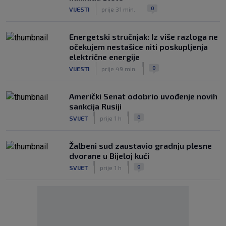
|
|
0
VIJESTI
prije 31 min.
Energetski stručnjak: Iz više razloga ne
očekujem nestašice niti poskupljenja
električne energije
|
|
0
VIJESTI
prije 49 min.
Američki Senat odobrio uvođenje novih
sankcija Rusiji
|
|
0
SVIJET
prije 1 h
Žalbeni sud zaustavio gradnju plesne
dvorane u Bijeloj kući
|
|
0
SVIJET
prije 1 h