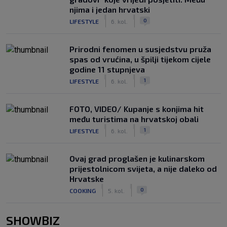
njima i jedan hrvatski
|
|
0
LIFESTYLE
6. kol.
Prirodni fenomen u susjedstvu pruža
spas od vrućina, u špilji tijekom cijele
godine 11 stupnjeva
|
|
1
LIFESTYLE
6. kol.
FOTO, VIDEO/ Kupanje s konjima hit
među turistima na hrvatskoj obali
|
|
1
LIFESTYLE
6. kol.
Ovaj grad proglašen je kulinarskom
prijestolnicom svijeta, a nije daleko od
Hrvatske
|
|
0
COOKING
5. kol.
SHOWBIZ