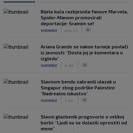
Bijela kuća razbjesnila fanove Marvela,
Spider-Manom promovirali
deportacije: Sramim se!
|
|
0
SHOWBIZ
prije 2 h
Ariana Grande se nakon turneje povlači
iz javnosti: "Dosta joj je komentara o
izgledu"
|
|
0
SHOWBIZ
4. kol.
Slavnom bendu zabranili ulazak u
Singapur zbog podrške Palestini:
"Nadrealno iskustvo"
|
|
0
SHOWBIZ
3. kol.
Slavni glazbenik progovorio o velikoj
borbi: "Ljudi su se dolazili oprostiti od
mene"
|
|