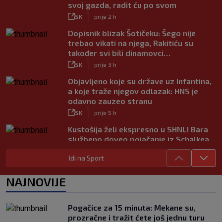
svoj gazda, radit ću po svom
|
SK
prije 2 h
Dopisnik blizak Šotičeku: Šego nije
trebao vikati na njega, Rakitiću su
također svi bili dinamovci…
|
SK
prije 3 h
Objavljeno koje su države uz Infantina,
a koje traže njegov odlazak: HNS je
odavno zauzeo stranu
|
SK
prije 5 h
Kustošija želi ekspresno u SHNL! Bara
službeno doveo pojačanje iz Schalkea
|
SK
prije 4 h
Idi na Sport
Tomiyasu se vraća u Premier ligu,
postat će suigrač bivšeg Vatrenog
NAJNOVIJE
|
SK
prije 3 h
Veliko priznanje za hrvatskog
Pogačice za 15 minuta: Mekane su,
stručnjaka: Jurica Žuža novi je pomoćni
prozračne i tražit ćete još jednu turu