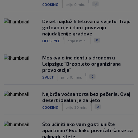
trener Barcelone
|
|
0
COOKING
prije 0 min.
|
SK
prije 2 h
Deset najdužih letova na svijetu: Traju
gotovo cijeli dan i povezuju
najudaljenije gradove
|
|
0
LIFESTYLE
prije 6 min.
Moskva o incidentu s dronom u
Leipzigu: "Brzopleto organizirana
provokacija"
|
|
0
SVIJET
prije 18 min.
Najbrža voćna torta bez pečenja: Ovaj
desert idealan je za ljeto
|
|
0
COOKING
prije 30 min.
Što učiniti ako vam gosti unište
apartman? Evo kako povećati šanse za
naknadu štete