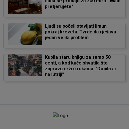
sada se prodaju za 200 eura: "Malo
pretjerujete"
Ljudi su počeli stavljati limun
pokraj kreveta: Tvrde da rješava
jedan veliki problem
Kupila staru knjigu za samo 50
centi, a kod kuće shvatila što
zapravo drži u rukama: "Dobila si
na lutriji"