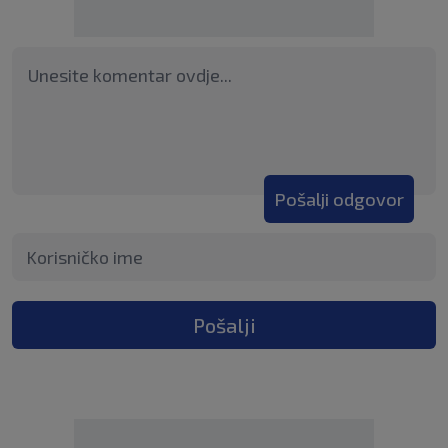
Pošalji odgovor
Pošalji