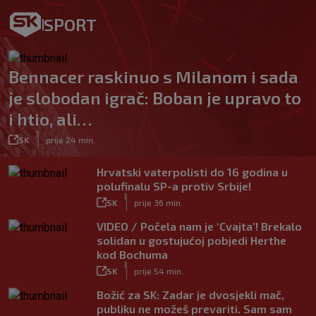
SPORT
Bennacer raskinuo s Milanom i sada
je slobodan igrač: Boban je upravo to
i htio, ali…
|
SK
prije 24 min.
Hrvatski vaterpolisti do 16 godina u
polufinalu SP-a protiv Srbije!
|
SK
prije 36 min.
VIDEO / Počela nam je ‘Cvajta’! Brekalo
solidan u gostujućoj pobjedi Herthe
kod Bochuma
|
SK
prije 54 min.
Božić za SK: Zadar je dvosjekli mač,
publiku ne možeš prevariti. Sam sam