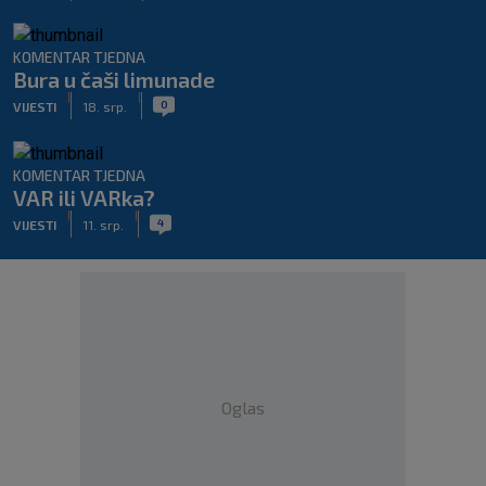
KOMENTAR TJEDNA
Bura u čaši limunade
|
|
0
VIJESTI
18. srp.
KOMENTAR TJEDNA
VAR ili VARka?
|
|
4
VIJESTI
11. srp.
Oglas