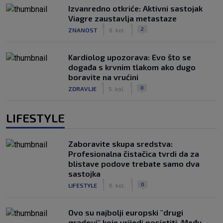
Izvanredno otkriće: Aktivni sastojak
Viagre zaustavlja metastaze
|
|
2
ZNANOST
6. kol.
Kardiolog upozorava: Evo što se
događa s krvnim tlakom ako dugo
boravite na vrućini
|
|
0
ZDRAVLJE
5. kol.
LIFESTYLE
Zaboravite skupa sredstva:
Profesionalna čistačica tvrdi da za
blistave podove trebate samo dva
sastojka
|
|
0
LIFESTYLE
6. kol.
Ovo su najbolji europski "drugi
gradovi" koje vrijedi posjetiti. Među