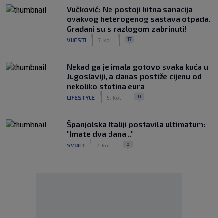
Vučković: Ne postoji hitna sanacija
ovakvog heterogenog sastava otpada.
Građani su s razlogom zabrinuti!
|
|
17
VIJESTI
7. kol.
Nekad ga je imala gotovo svaka kuća u
Jugoslaviji, a danas postiže cijenu od
nekoliko stotina eura
|
|
0
LIFESTYLE
5. kol.
Španjolska Italiji postavila ultimatum:
"Imate dva dana..."
|
|
0
SVIJET
7. kol.