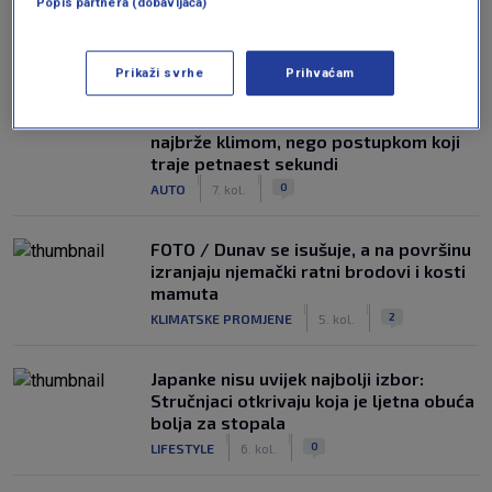
Popis partnera (dobavljača)
NAJČITANIJE
Prikaži svrhe
Prihvaćam
Auto koji stoji na suncu ne hladi se
najbrže klimom, nego postupkom koji
traje petnaest sekundi
|
|
0
AUTO
7. kol.
FOTO / Dunav se isušuje, a na površinu
izranjaju njemački ratni brodovi i kosti
mamuta
|
|
2
KLIMATSKE PROMJENE
5. kol.
Japanke nisu uvijek najbolji izbor:
Stručnjaci otkrivaju koja je ljetna obuća
bolja za stopala
|
|
0
LIFESTYLE
6. kol.