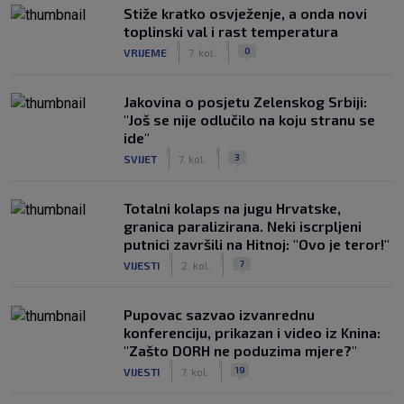
Stiže kratko osvježenje, a onda novi
toplinski val i rast temperatura
|
|
0
VRIJEME
7. kol.
Jakovina o posjetu Zelenskog Srbiji:
"Još se nije odlučilo na koju stranu se
ide"
|
|
3
SVIJET
7. kol.
Totalni kolaps na jugu Hrvatske,
granica paralizirana. Neki iscrpljeni
putnici završili na Hitnoj: "Ovo je teror!"
|
|
7
VIJESTI
2. kol.
Pupovac sazvao izvanrednu
konferenciju, prikazan i video iz Knina:
"Zašto DORH ne poduzima mjere?"
|
|
19
VIJESTI
7. kol.