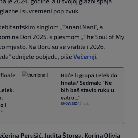
 je 2024. godine, a u svojoj glazbi spaja
 glazbe i suvremeni pop zvuk.
debitantskim singlom „Tanani Nani”, a
pom na Dori 2025. s pjesmom „The Soul of My
to mjesto. Na Doru su se vratile i 2026.
da” odnijele pobjedu, piše
Večernji
.
finale
Hoće li grupa Lelek do
finala? Sedmak: "Ne
Lelek:
bih baš stavio ruku u
p,
vatru..."
SHOWBIZ
12. svi.
o i
|
i"
ečerina Perušić, Judita Štorga, Korina Olivia