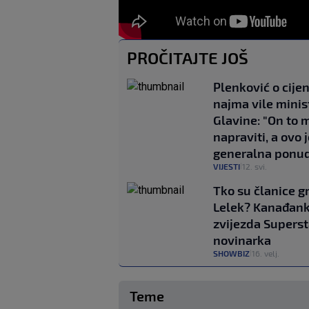
PROČITAJTE JOŠ
Plenković o cijen
najma vile minis
Glavine: "On to 
napraviti, a ovo 
generalna ponu
VIJESTI
12. svi.
|
Tko su članice g
Lelek? Kanađank
zvijezda Superst
novinarka
SHOWBIZ
16. velj.
|
Teme