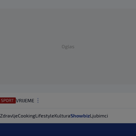
Oglas
VRIJEME
N1 TEME
Zdravlje
Cooking
Lifestyle
Kultura
Showbiz
Ljubimci
REGIJA