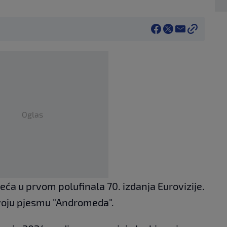
Oglas
reća u prvom polufinala 70. izdanja Eurovizije.
voju pjesmu "Andromeda".