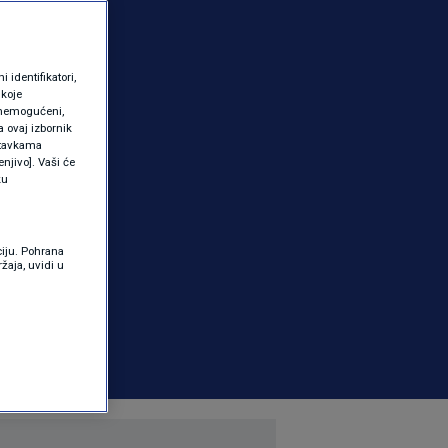
identifikatori,
 koje
 onemogućeni,
a ovaj izbornik
ostavkama
njivo]. Vaši će
ku
ciju. Pohrana
žaja, uvidi u