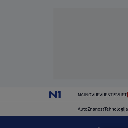
NAJNOVIJE
VIJESTI
SVIJET
Auto
Znanost
Tehnologija