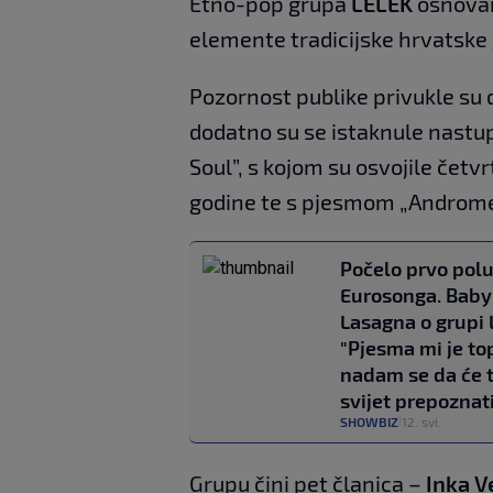
Etno-pop grupa
LELEK
osnovana
elemente tradicijske hrvatske
Pozornost publike privukle su 
dodatno su se istaknule nastu
Soul”, s kojom su osvojile četvr
godine te s pjesmom „Androme
Počelo prvo polu
Eurosonga. Baby
Lasagna o grupi 
"Pjesma mi je to
nadam se da će t
svijet prepoznat
SHOWBIZ
12. svi.
|
Grupu čini pet članica –
Inka V