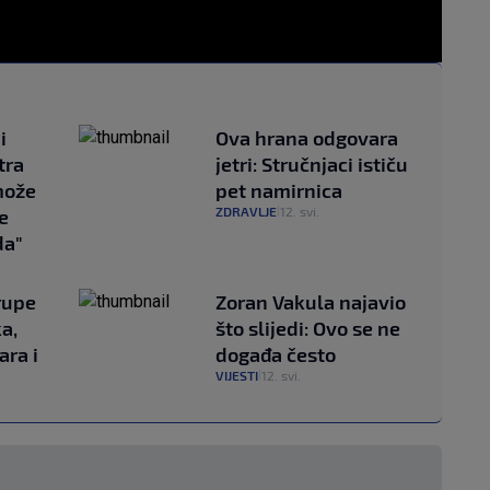
i
Ova hrana odgovara
tra
jetri: Stručnjaci ističu
može
pet namirnica
ZDRAVLJE
12. svi.
je
|
da"
rupe
Zoran Vakula najavio
a,
što slijedi: Ovo se ne
ara i
događa često
VIJESTI
12. svi.
|