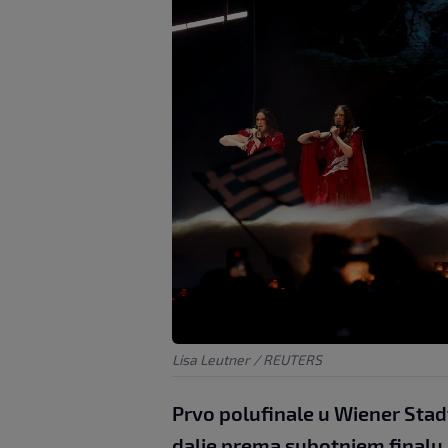
Lisa Leutner / REUTERS
Prvo polufinale u Wiener Stad
dalje prema subotnjem finalu.