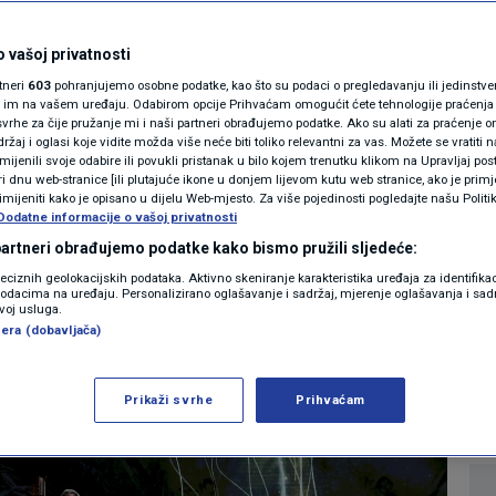
MAGAZIN
e reakcije na grupu
N1 KOMENTAR
 vašoj privatnosti
rtneri
603
pohranjujemo osobne podatke, kao što su podaci o pregledavanju ili jedinstveni 
vaj nastup... Naježila
KOLUMNE
o im na vašem uređaju. Odabirom opcije Prihvaćam omogućit ćete tehnologije praćenja
vrhe za čije pružanje mi i naši partneri obrađujemo podatke. Ako su alati za praćenje
žaj i oglasi koje vidite možda više neće biti toliko relevantni za vas. Možete se vratiti n
N1(DIS)INFO
zmijenili svoje odabire ili povukli pristanak u bilo kojem trenutku klikom na Upravljaj p
i dnu web-stranice [ili plutajuće ikone u donjem lijevom kutu web stranice, ako je primje
KLIMATSKE PROMJENE
rimijeniti kako je opisano u dijelu Web-mjesto. Za više pojedinosti pogledajte našu Politi
Dodatne informacije o vašoj privatnosti
3
SHOWBIZ
komentar
|
FOTO
 partneri obrađujemo podatke kako bismo pružili sljedeće:
reciznih geolokacijskih podataka. Aktivno skeniranje karakteristika uređaja za identifika
p podacima na uređaju. Personalizirano oglašavanje i sadržaj, mjerenje oglašavanja i sadr
VIDEO
Više
zvoj usluga.
era (dobavljača)
Prikaži svrhe
Prihvaćam