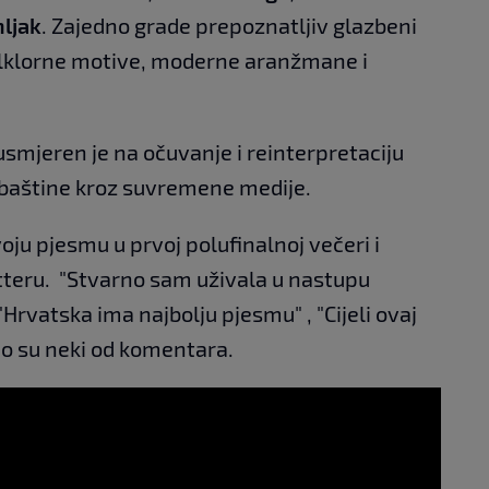
ljak
. Zajedno grade prepoznatljiv glazbeni
folklorne motive, moderne aranžmane i
smjeren je na očuvanje i reinterpretaciju
 baštine kroz suvremene medije.
oju pjesmu u prvoj polufinalnoj večeri i
tteru. "Stvarno sam uživala u nastupu
Hrvatska ima najbolju pjesmu" , "Cijeli ovaj
mo su neki od komentara.