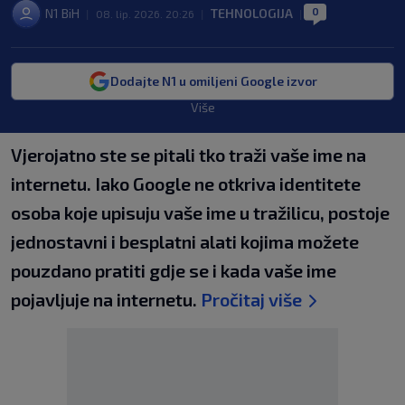
0
N1 BiH
TEHNOLOGIJA
|
08. lip. 2026. 20:26
|
|
Dodajte N1 u omiljeni Google izvor
Više
Vjerojatno ste se pitali tko traži vaše ime na
internetu. Iako Google ne otkriva identitete
osoba koje upisuju vaše ime u tražilicu, postoje
jednostavni i besplatni alati kojima možete
pouzdano pratiti gdje se i kada vaše ime
pojavljuje na internetu.
Pročitaj više