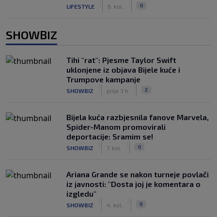
|
|
0
LIFESTYLE
6. kol.
SHOWBIZ
Tihi "rat": Pjesme Taylor Swift
uklonjene iz objava Bijele kuće i
Trumpove kampanje
|
|
2
SHOWBIZ
prije 3 h
Bijela kuća razbjesnila fanove Marvela,
Spider-Manom promovirali
deportacije: Sramim se!
|
|
0
SHOWBIZ
7. kol.
Ariana Grande se nakon turneje povlači
iz javnosti: "Dosta joj je komentara o
izgledu"
|
|
0
SHOWBIZ
4. kol.