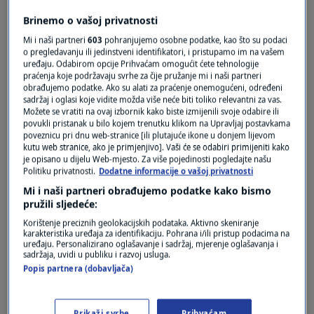
Pošalji
Brinemo o vašoj privatnosti
Mi i naši partneri
603
pohranjujemo osobne podatke, kao što su podaci
o pregledavanju ili jedinstveni identifikatori, i pristupamo im na vašem
uređaju. Odabirom opcije Prihvaćam omogućit ćete tehnologije
praćenja koje podržavaju svrhe za čije pružanje mi i naši partneri
obrađujemo podatke. Ako su alati za praćenje onemogućeni, određeni
sadržaj i oglasi koje vidite možda više neće biti toliko relevantni za vas.
Možete se vratiti na ovaj izbornik kako biste izmijenili svoje odabire ili
povukli pristanak u bilo kojem trenutku klikom na Upravljaj postavkama
poveznicu pri dnu web-stranice [ili plutajuće ikone u donjem lijevom
kutu web stranice, ako je primjenjivo]. Vaši će se odabiri primijeniti kako
Oglas
je opisano u dijelu Web-mjesto. Za više pojedinosti pogledajte našu
Politiku privatnosti.
Dodatne informacije o vašoj privatnosti
Mi i naši partneri obrađujemo podatke kako bismo
pružili sljedeće:
Korištenje preciznih geolokacijskih podataka. Aktivno skeniranje
karakteristika uređaja za identifikaciju. Pohrana i/ili pristup podacima na
uređaju. Personalizirano oglašavanje i sadržaj, mjerenje oglašavanja i
sadržaja, uvidi u publiku i razvoj usluga.
Popis partnera (dobavljača)
Prikaži svrhe
Prihvaćam