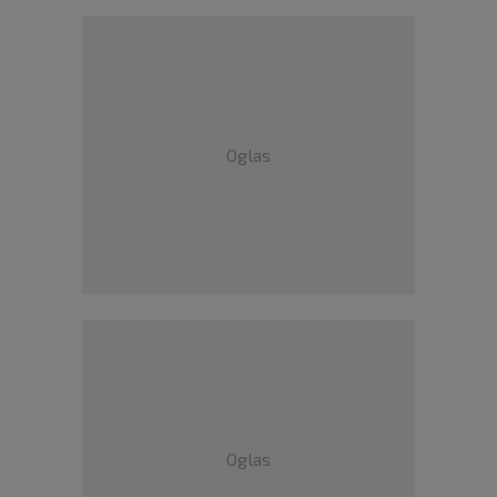
Oglas
Oglas