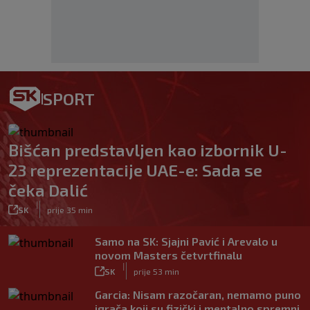
SPORT
Bišćan predstavljen kao izbornik U-
23 reprezentacije UAE-e: Sada se
čeka Dalić
|
SK
prije 35 min
Samo na SK: Sjajni Pavić i Arevalo u
novom Masters četvrtfinalu
|
SK
prije 53 min
Garcia: Nisam razočaran, nemamo puno
igrača koji su fizički i mentalno spremni