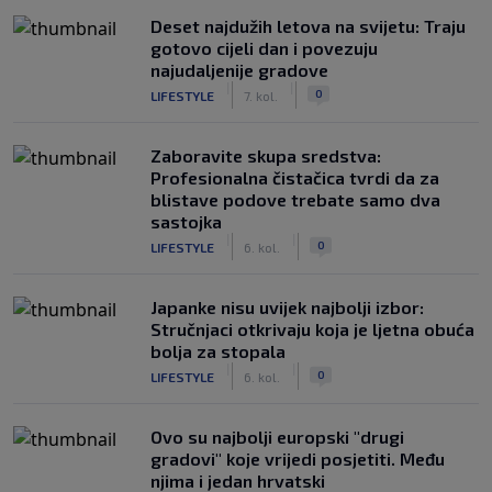
Deset najdužih letova na svijetu: Traju
gotovo cijeli dan i povezuju
najudaljenije gradove
|
|
0
LIFESTYLE
7. kol.
Zaboravite skupa sredstva:
Profesionalna čistačica tvrdi da za
blistave podove trebate samo dva
sastojka
|
|
0
LIFESTYLE
6. kol.
Japanke nisu uvijek najbolji izbor:
Stručnjaci otkrivaju koja je ljetna obuća
bolja za stopala
|
|
0
LIFESTYLE
6. kol.
Ovo su najbolji europski "drugi
gradovi" koje vrijedi posjetiti. Među
njima i jedan hrvatski