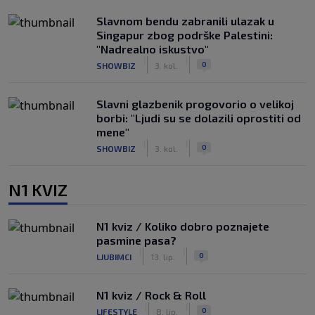
Slavnom bendu zabranili ulazak u
Singapur zbog podrške Palestini:
"Nadrealno iskustvo"
|
|
0
SHOWBIZ
3. kol.
Slavni glazbenik progovorio o velikoj
borbi: "Ljudi su se dolazili oprostiti od
mene"
|
|
0
SHOWBIZ
3. kol.
N1 KVIZ
N1 kviz / Koliko dobro poznajete
pasmine pasa?
|
|
0
LJUBIMCI
13. lip.
N1 kviz / Rock & Roll
|
|
0
LIFESTYLE
8. lip.