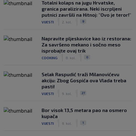
Totalni kolaps na jugu Hrvatske,
granica paralizirana. Neki iscrpljeni
putnici završili na Hitnoj: "Ovo je teror!"
|
|
9
VIJESTI
2. kol.
Napravite pljeskavice kao iz restorana:
Za savršeno mekano i sočno meso
isprobajte ovaj trik
|
|
0
COOKING
8. kol.
Selak Raspudić traži Milanovićevu
akciju: Zbog Gospića ova Vlada treba
pasti!
|
|
27
VIJESTI
9. kol.
Bor visok 13,5 metara pao na osmero
kupača
|
|
1
VIJESTI
9. kol.