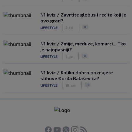
N1 kviz / Zavrtite globus i recite koji je
ovo grad?
|
|
0
LIFESTYLE
2. lip.
N1 kviz / Zmije, meduze, komarci... Tko
je najopasniji?
|
|
0
LIFESTYLE
1. lip.
N1 kviz / Koliko dobro poznajete
stihove Đorđa Balaševića?
|
|
11
LIFESTYLE
18. svi.