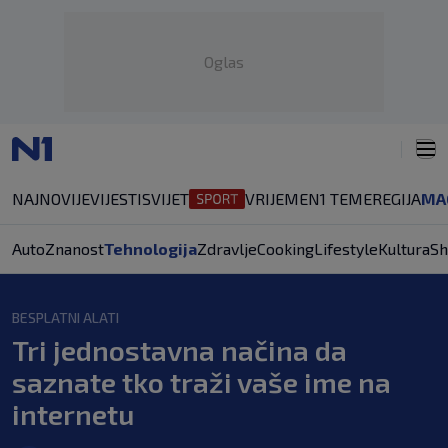
Oglas
NAJNOVIJE
VIJESTI
SVIJET
VRIJEME
N1 TEME
REGIJA
MA
Auto
Znanost
Tehnologija
Zdravlje
Cooking
Lifestyle
Kultura
Sh
BESPLATNI ALATI
Tri jednostavna načina da
saznate tko traži vaše ime na
internetu