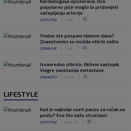
Kardiologinja upozorava: Ovo
popularno piće moglo bi pridonijeti
začepljenju arterija
|
|
2
LIFESTYLE
7. kol.
Stalno ste pospani tijekom dana?
Znanstvenici su možda otkrili zašto
|
|
0
ZDRAVLJE
7. kol.
Izvanredno otkriće: Aktivni sastojak
Viagre zaustavlja metastaze
|
|
2
ZNANOST
6. kol.
LIFESTYLE
Kad je najbolje uzeti pauzu za ručak na
poslu? Evo što kažu stručnjaci
|
|
0
LIFESTYLE
prije 2 h