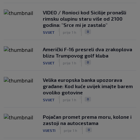
VIDEO / Ronioci kod Sicilije pronašli
rimsku olupinu staru više od 2100
godina: "Srce mi je zastalo"
|
|
0
SVIJET
prije 1 h
Američki F-16 presreli dva zrakoplova
blizu Trumpovog golf kluba
|
|
0
SVIJET
prije 1 h
Velika europska banka upozorava
građane: Kod kuće uvijek imajte barem
ovoliko gotovine
|
|
0
SVIJET
prije 1 h
Pojačan promet prema moru, kolone i
zastoji na autocestama
|
|
0
VIJESTI
prije 1 h