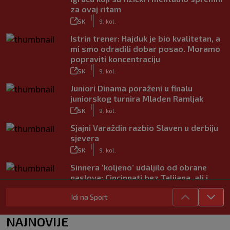
za ovaj ritam
|
SK
9. kol.
Istrin trener: Hajduk je bio kvalitetan, a
mi smo odradili dobar posao. Moramo
popraviti koncentraciju
|
SK
9. kol.
Juniori Dinama poraženi u finalu
juniorskog turnira Mladen Ramljak
|
SK
9. kol.
Sjajni Varaždin razbio Slaven u derbiju
sjevera
|
SK
9. kol.
Sinnera ‘koljeno’ udaljilo od obrane
naslova: Cincinnati bez Talijana, ali i
Alcaraza
|
Idi na Sport
SK
9. kol.
Monaco preokrenuo Redse, Liverpool i
NAJNOVIJE
drugu utakmicu zaredom prokockao 2-