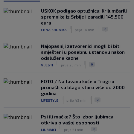
0
|
USKOK podigao optužnicu: Krijumčarili
SK
9. kol.
spremnike iz Srbije i zaradili 145.500
Šutalo definitivno na prodaju, Ajax ga
eura
daje ‘ispod cijene’
|
|
0
CRNA KRONIKA
prije 14 min
|
SK
9. kol.
Najopasniji zatvorenici mogli bi biti
smješteni u posebnu ustanovu nakon
odslužene kazne
|
|
0
VIJESTI
prije 23 min
FOTO / Na tavanu kuće u Trogiru
pronašli su blago staro više od 2000
godina
|
|
0
LIFESTYLE
prije 43 min
Psi ili mačke? Što izbor ljubimca
otkriva o vašoj osobnosti
|
|
0
LJUBIMCI
prije 51 min