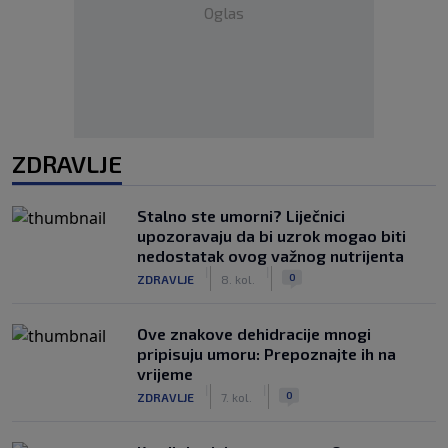
Oglas
ZDRAVLJE
Stalno ste umorni? Liječnici
upozoravaju da bi uzrok mogao biti
nedostatak ovog važnog nutrijenta
|
|
0
ZDRAVLJE
8. kol.
Ove znakove dehidracije mnogi
pripisuju umoru: Prepoznajte ih na
vrijeme
|
|
0
ZDRAVLJE
7. kol.