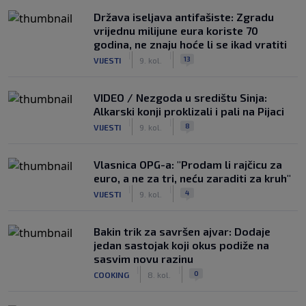
Država iseljava antifašiste: Zgradu
vrijednu milijune eura koriste 70
godina, ne znaju hoće li se ikad vratiti
|
|
13
VIJESTI
9. kol.
VIDEO / Nezgoda u središtu Sinja:
Alkarski konji proklizali i pali na Pijaci
|
|
8
VIJESTI
9. kol.
Vlasnica OPG-a: "Prodam li rajčicu za
euro, a ne za tri, neću zaraditi za kruh"
|
|
4
VIJESTI
9. kol.
Bakin trik za savršen ajvar: Dodaje
jedan sastojak koji okus podiže na
sasvim novu razinu
|
|
0
COOKING
8. kol.