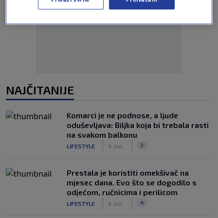
Oglas
NAJČITANIJE
Komarci je ne podnose, a ljude
oduševljava: Biljka koja bi trebala rasti
na svakom balkonu
|
|
2
LIFESTYLE
9. kol.
Prestala je koristiti omekšivač na
mjesec dana. Evo što se dogodilo s
odjećom, ručnicima i perilicom
|
|
4
LIFESTYLE
9. kol.