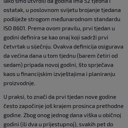
Iako smo utvrdili da godina ima 52 tjedna i
ostatak, u poslovnom svijetu brojanje tjedana
podliježe strogom međunarodnom standardu
ISO 8601. Prema ovom pravilu, prvi tjedan u
godini definira se kao onaj koji sadrži prvi
četvrtak u siječnju. Ovakva definicija osigurava
da većina dana u tom tjednu (barem četiri od
sedam) pripada novoj godini, što sprječava
kaos u financijskim izvještajima i planiranju
proizvodnje.
U praksi, to znači da prvi tjedan nove godine
često započinje još krajem prosinca prethodne
godine. Zbog onog jednog dana viška u običnoj
godini (ili dva u prijestupnoj), svakih pet do