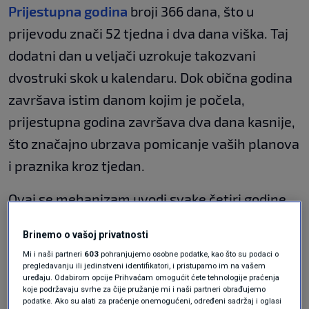
Prijestupna godina
broji 366 dana, što u
prijevodu znači 52 tjedna i dva dana viška. Taj
dodatni dan u veljači uzrokuje takozvani
dvostruki skok u kalendaru. Dok obična godina
završava istim danom kojim je počela,
prijestupna godina završava dva dana kasnije,
što značajno ubrzava pomicanje vaših planova
i praznika kroz tjedan.
Ovaj se mehanizam uvodi svake četiri godine
kako bi se nadoknadilo onih šest sati koje
Brinemo o vašoj privatnosti
Zemlja "potroši" povrh 365 dana dok obilazi
Mi i naši partneri
603
pohranjujemo osobne podatke, kao što su podaci o
Sunce. Bez tog dodatnog dana, naša bi se
pregledavanju ili jedinstveni identifikatori, i pristupamo im na vašem
uređaju. Odabirom opcije Prihvaćam omogućit ćete tehnologije praćenja
civilizacija ubrzo našla u potpunom neskladu s
koje podržavaju svrhe za čije pružanje mi i naši partneri obrađujemo
podatke. Ako su alati za praćenje onemogućeni, određeni sadržaj i oglasi