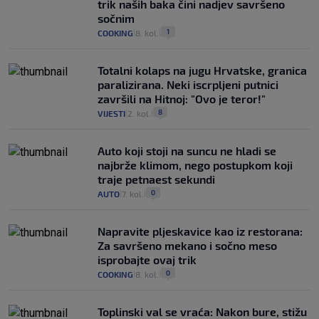
trik naših baka čini nadjev savršeno
sočnim
1
COOKING
8. kol.
|
|
Totalni kolaps na jugu Hrvatske, granica
paralizirana. Neki iscrpljeni putnici
završili na Hitnoj: "Ovo je teror!"
8
VIJESTI
2. kol.
|
|
Auto koji stoji na suncu ne hladi se
najbrže klimom, nego postupkom koji
traje petnaest sekundi
0
AUTO
7. kol.
|
|
Napravite pljeskavice kao iz restorana:
Za savršeno mekano i sočno meso
isprobajte ovaj trik
0
COOKING
8. kol.
|
|
Toplinski val se vraća: Nakon bure, stižu