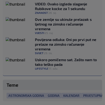
VIDEO: Ovako izgleda slaganje
Rubikove kocke za 1 sekundu
ZNANOST
26. sij.
|
Ove zemlje su ukinule prelazak s
ljetnog na zimsko računanje
vremena
VIJESTI
25. ruj.
|
Povijesna odluka: Oni po prvi put ne
prelaze na zimsko računanje
vremena
SVIJET
29. lis.
|
Uskoro pomičemo sat. Zašto nam to
tako teško pada
LIFESTYLE
11. ožu.
|
Teme
ASTRONOMSKA GODINA
GODINA
KALENDAR
PRIJESTUPNA 