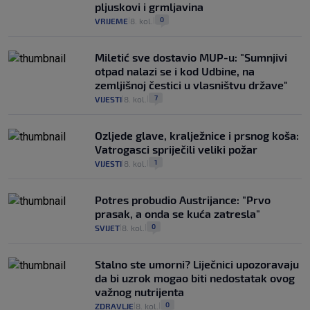
pljuskovi i grmljavina
0
VRIJEME
8. kol.
|
|
Miletić sve dostavio MUP-u: "Sumnjivi
otpad nalazi se i kod Udbine, na
zemljišnoj čestici u vlasništvu države"
7
VIJESTI
8. kol.
|
|
Ozljede glave, kralježnice i prsnog koša:
Vatrogasci spriječili veliki požar
1
VIJESTI
8. kol.
|
|
Potres probudio Austrijance: "Prvo
prasak, a onda se kuća zatresla"
0
SVIJET
8. kol.
|
|
Stalno ste umorni? Liječnici upozoravaju
da bi uzrok mogao biti nedostatak ovog
važnog nutrijenta
0
ZDRAVLJE
8. kol.
|
|