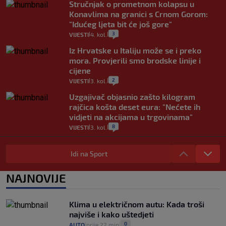
Stručnjak o prometnom kolapsu u
Konavlima na granici s Crnom Gorom:
"Idućeg ljeta bit će još gore"
3
VIJESTI
4. kol.
|
|
Iz Hrvatske u Italiju može se i preko
mora. Provjerili smo brodske linije i
cijene
2
VIJESTI
3. kol.
|
|
Uzgajivač objasnio zašto kilogram
rajčica košta deset eura: "Nećete ih
vidjeti na akcijama u trgovinama"
8
VIJESTI
3. kol.
|
|
Selidba je jedno od stresnijih iskustava.
Evo aktualnih cijena i nekoliko savjeta
Idi na Sport
da prođe što lakše i jeftinije
0
VIJESTI
2. kol.
NAJNOVIJE
|
|
Izračunali smo koliko košta putovanje
automobilom na Hvar iz Zagreba, a
Klima u električnom autu: Kada troši
koliko iz Osijeka
najviše i kako uštedjeti
14
VIJESTI
2. kol.
|
|
0
AUTO
prije 22 min
|
|