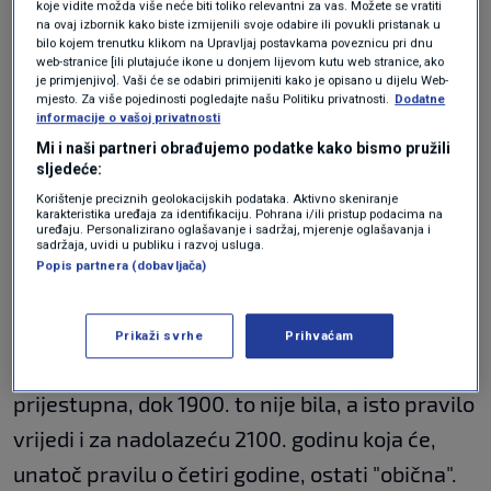
prirodom. Već nakon jednog stoljeća
koje vidite možda više neće biti toliko relevantni za vas. Možete se vratiti
na ovaj izbornik kako biste izmijenili svoje odabire ili povukli pristanak u
ignoriranja ove razlike, proljeće bi na papiru
bilo kojem trenutku klikom na Upravljaj postavkama poveznicu pri dnu
web-stranice [ili plutajuće ikone u donjem lijevom kutu web stranice, ako
kasnilo gotovo mjesec dana, što bi u
je primjenjivo]. Vaši će se odabiri primijeniti kako je opisano u dijelu Web-
mjesto. Za više pojedinosti pogledajte našu Politiku privatnosti.
Dodatne
potpunosti uništilo poljoprivredne i klimatske
informacije o vašoj privatnosti
izračune.
Mi i naši partneri obrađujemo podatke kako bismo pružili
sljedeće:
Ipak, kalendarska matematika ima i svoje
Korištenje preciznih geolokacijskih podataka. Aktivno skeniranje
karakteristika uređaja za identifikaciju. Pohrana i/ili pristup podacima na
stroge iznimke. Godina je prijestupna ako je
uređaju. Personalizirano oglašavanje i sadržaj, mjerenje oglašavanja i
sadržaja, uvidi u publiku i razvoj usluga.
djeljiva s četiri, ali postoji važna ograda kod
Popis partnera (dobavljača)
okruglih stoljeća. Godine djeljive sa 100 moraju
biti djeljive i s 400 da bi dobile dodatni dan u
Prikaži svrhe
Prihvaćam
veljači. Upravo je zato 2000. godina bila
prijestupna, dok 1900. to nije bila, a isto pravilo
vrijedi i za nadolazeću 2100. godinu koja će,
unatoč pravilu o četiri godine, ostati "obična".