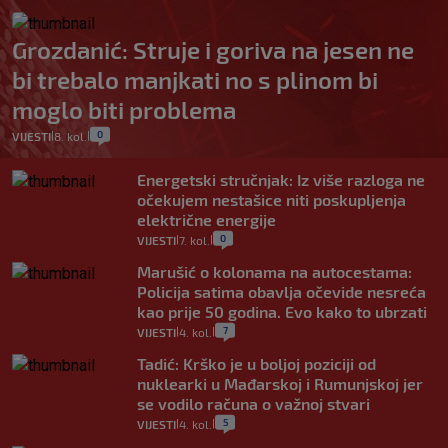
Grozdanić: Struje i goriva na jesen ne
bi trebalo manjkati no s plinom bi
moglo biti problema
0
VIJESTI
8. kol.
|
|
Energetski stručnjak: Iz više razloga ne
očekujem nestašice niti poskupljenja
električne energije
0
VIJESTI
7. kol.
|
|
Marušić o kolonama na autocestama:
Policija satima obavlja očevide nesreća
kao prije 50 godina. Evo kako to ubrzati
7
VIJESTI
4. kol.
|
|
Tadić: Krško je u boljoj poziciji od
nuklearki u Mađarskoj i Rumunjskoj jer
se vodilo računa o važnoj stvari
5
VIJESTI
4. kol.
|
|