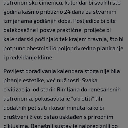
astronomsku činjenicu, kalendar bi svakih sto
godina kasnio približno 24 dana za stvarnim
izmjenama godišnjih doba. Posljedice bi bile
dalekosežne i posve praktične: proljeće bi
kalendarski počinjalo tek krajem travnja, što bi
potpuno obesmislilo poljoprivredno planiranje
i predviđanje klime.
Povijest dorađivanja kalendara stoga nije bila
pitanje estetike, već nužnosti. Svaka
civilizacija, od starih Rimljana do renesansnih
astronoma, pokušavala je "ukrotiti" tih
dodatnih pet sati i kusur minuta kako bi
društveni život ostao usklađen s prirodnim
ciklusima. Današnji sustav je najprecizniji do