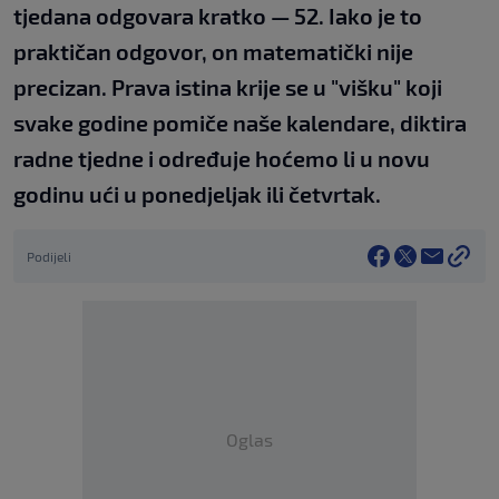
tjedana odgovara kratko — 52. Iako je to
praktičan odgovor, on matematički nije
precizan. Prava istina krije se u "višku" koji
svake godine pomiče naše kalendare, diktira
radne tjedne i određuje hoćemo li u novu
godinu ući u ponedjeljak ili četvrtak.
Podijeli
Oglas