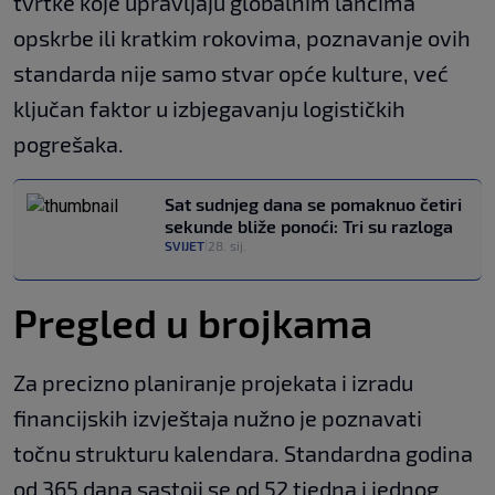
tvrtke koje upravljaju globalnim lancima
opskrbe ili kratkim rokovima, poznavanje ovih
standarda nije samo stvar opće kulture, već
ključan faktor u izbjegavanju logističkih
pogrešaka.
Sat sudnjeg dana se pomaknuo četiri
sekunde bliže ponoći: Tri su razloga
SVIJET
28. sij.
|
Pregled u brojkama
Za precizno planiranje projekata i izradu
financijskih izvještaja nužno je poznavati
točnu strukturu kalendara. Standardna godina
od 365 dana sastoji se od 52 tjedna i jednog