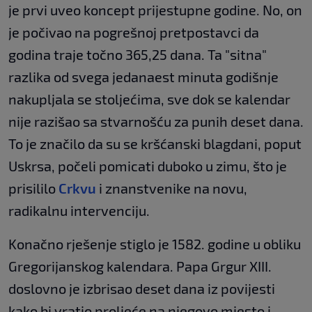
je prvi uveo koncept prijestupne godine. No, on
je počivao na pogrešnoj pretpostavci da
godina traje točno 365,25 dana. Ta "sitna"
razlika od svega jedanaest minuta godišnje
nakupljala se stoljećima, sve dok se kalendar
nije razišao sa stvarnošću za punih deset dana.
To je značilo da su se kršćanski blagdani, poput
Uskrsa, počeli pomicati duboko u zimu, što je
prisililo
Crkvu
i znanstvenike na novu,
radikalnu intervenciju.
Konačno rješenje stiglo je 1582. godine u obliku
Gregorijanskog kalendara. Papa Grgur XIII.
doslovno je izbrisao deset dana iz povijesti
kako bi vratio proljeće na njegovo mjesto i