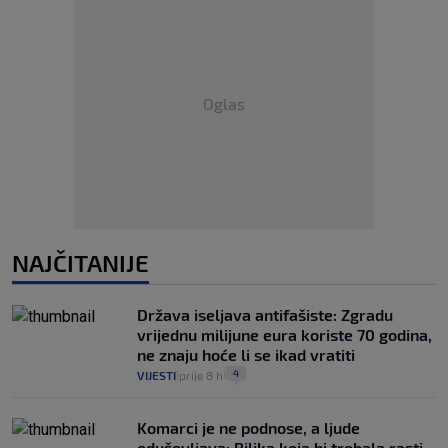
Oglas
NAJČITANIJE
Država iseljava antifašiste: Zgradu
vrijednu milijune eura koriste 70 godina,
ne znaju hoće li se ikad vratiti
4
VIJESTI
prije 8 h
|
|
Komarci je ne podnose, a ljude
oduševljava: Biljka koja bi trebala rasti