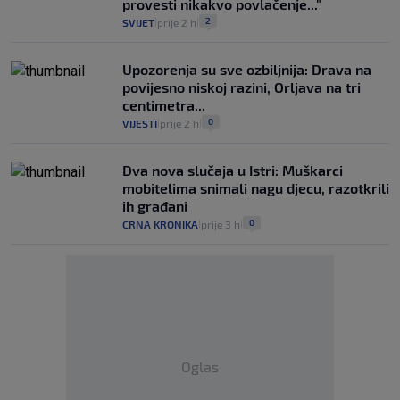
provesti nikakvo povlačenje..."
2
SVIJET
prije 2 h
|
|
Upozorenja su sve ozbiljnija: Drava na
povijesno niskoj razini, Orljava na tri
centimetra...
0
VIJESTI
prije 2 h
|
|
Dva nova slučaja u Istri: Muškarci
mobitelima snimali nagu djecu, razotkrili
ih građani
0
CRNA KRONIKA
prije 3 h
|
|
Oglas