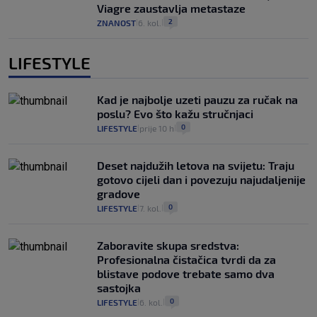
Viagre zaustavlja metastaze
2
ZNANOST
6. kol.
|
|
LIFESTYLE
Kad je najbolje uzeti pauzu za ručak na
poslu? Evo što kažu stručnjaci
0
LIFESTYLE
prije 10 h
|
|
Deset najdužih letova na svijetu: Traju
gotovo cijeli dan i povezuju najudaljenije
gradove
0
LIFESTYLE
7. kol.
|
|
Zaboravite skupa sredstva:
Profesionalna čistačica tvrdi da za
blistave podove trebate samo dva
sastojka
0
LIFESTYLE
6. kol.
|
|