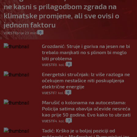
ne kasni s prilagodbom zgrada na
klimatske promjene, ali sve ovisi o
jednom faktoru
0
VIJESTI
prije 23 min
|
|
Grozdanić: Struje i goriva na jesen ne bi
trebalo manjkati no s plinom bi moglo
biti problema
0
VIJESTI
8. kol.
|
|
Energetski stručnjak: Iz više razloga ne
očekujem nestašice niti poskupljenja
električne energije
0
VIJESTI
7. kol.
|
|
Marušić o kolonama na autocestama:
Policija satima obavlja očevide nesreća
kao prije 50 godina. Evo kako to ubrzati
7
VIJESTI
4. kol.
|
|
Tadić: Krško je u boljoj poziciji od
nuklearki u Mađarskoj i Rumunjskoj jer