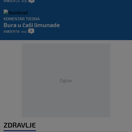
11
VIJESTI
25. srp.
|
|
KOMENTAR TJEDNA
Bura u čaši limunade
0
VIJESTI
18. srp.
|
|
Oglas
ZDRAVLJE