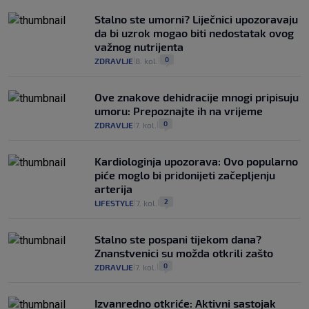
Stalno ste umorni? Liječnici upozoravaju
da bi uzrok mogao biti nedostatak ovog
važnog nutrijenta
0
ZDRAVLJE
8. kol.
|
|
Ove znakove dehidracije mnogi pripisuju
umoru: Prepoznajte ih na vrijeme
0
ZDRAVLJE
7. kol.
|
|
Kardiologinja upozorava: Ovo popularno
piće moglo bi pridonijeti začepljenju
arterija
2
LIFESTYLE
7. kol.
|
|
Stalno ste pospani tijekom dana?
Znanstvenici su možda otkrili zašto
0
ZDRAVLJE
7. kol.
|
|
Izvanredno otkriće: Aktivni sastojak