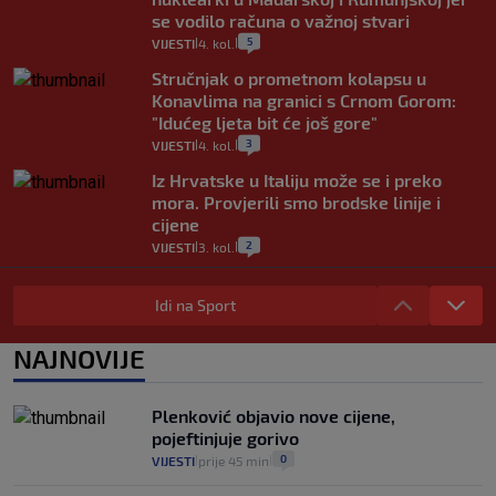
se vodilo računa o važnoj stvari
5
VIJESTI
4. kol.
|
|
Stručnjak o prometnom kolapsu u
Konavlima na granici s Crnom Gorom:
"Idućeg ljeta bit će još gore"
3
VIJESTI
4. kol.
|
|
Iz Hrvatske u Italiju može se i preko
mora. Provjerili smo brodske linije i
cijene
2
VIJESTI
3. kol.
|
|
Uzgajivač objasnio zašto kilogram
rajčica košta deset eura: "Nećete ih
Idi na Sport
vidjeti na akcijama u trgovinama"
8
VIJESTI
3. kol.
NAJNOVIJE
|
|
Selidba je jedno od stresnijih iskustava.
Evo aktualnih cijena i nekoliko savjeta
Plenković objavio nove cijene,
da prođe što lakše i jeftinije
pojeftinjuje gorivo
0
VIJESTI
2. kol.
|
|
0
VIJESTI
prije 45 min
|
|