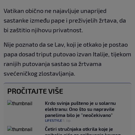
Vatikan obično ne najavljuje unaprijed
sastanke između pape i preživjelih žrtava, da
bi zaštitio njihovu privatnost.
Nije poznato da se Lav, koji je otkako je postao
papa dosad triput putovao izvan Italije, tijekom
ranijih putovanja sastao sa žrtvama
svećeničkog zlostavljanja.
PROČITAJTE VIŠE
Krdo svinja pušteno je u solarnu
elektranu: Ono što su napravile
panelima bilo je "neočekivano"
LIFESTYLE
1. lip.
|
Četiri stručnjaka otkrila koje je
najbolje piće za snižavanje krvnog