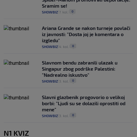
Sramim se!
0
SHOWBIZ
7. kol.
|
|
Ariana Grande se nakon turneje povlači
iz javnosti: "Dosta joj je komentara o
izgledu"
0
SHOWBIZ
4. kol.
|
|
Slavnom bendu zabranili ulazak u
Singapur zbog podrške Palestini:
"Nadrealno iskustvo"
0
SHOWBIZ
3. kol.
|
|
Slavni glazbenik progovorio o velikoj
borbi: "Ljudi su se dolazili oprostiti od
mene"
0
SHOWBIZ
3. kol.
|
|
N1 KVIZ