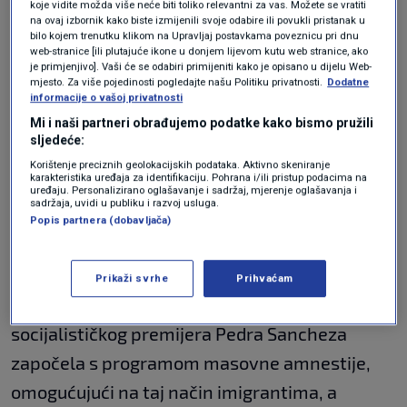
koje vidite možda više neće biti toliko relevantni za vas. Možete se vratiti
na ovaj izbornik kako biste izmijenili svoje odabire ili povukli pristanak u
bilo kojem trenutku klikom na Upravljaj postavkama poveznicu pri dnu
"Prvo što su mi migranti rekli kada su čuli da su
web-stranice [ili plutajuće ikone u donjem lijevom kutu web stranice, ako
je primjenjivo]. Vaši će se odabiri primijeniti kako je opisano u dijelu Web-
pozvani na sastanak s papom... bilo je da su mu
mjesto. Za više pojedinosti pogledajte našu Politiku privatnosti.
Dodatne
bezgranično zahvalni što će stati uz njih", rekla
informacije o vašoj privatnosti
Mi i naši partneri obrađujemo podatke kako bismo pružili
je Suárez, direktorica Caritasa Canarias.
sljedeće:
Korištenje preciznih geolokacijskih podataka. Aktivno skeniranje
U 2025. godini umrlo je više od 3000 ljudi u
karakteristika uređaja za identifikaciju. Pohrana i/ili pristup podacima na
uređaju. Personalizirano oglašavanje i sadržaj, mjerenje oglašavanja i
nastojanju da stignu do Kanarskih otoka, često
sadržaja, uvidi u publiku i razvoj usluga.
Popis partnera (dobavljača)
u improviziranim čamcima, objavila je
nevladina organizacija Caminando Fronteras.
Prikaži svrhe
Prihvaćam
Papa stiže u Španjolsku nakon što je vlada
socijalističkog premijera Pedra Sancheza
započela s programom masovne amnestije,
omogućujući na taj način imigrantima, a