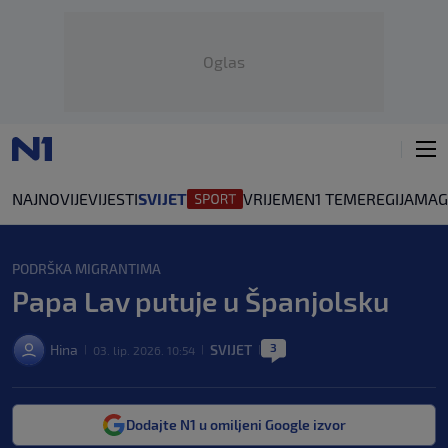
Oglas
NAJNOVIJE
VIJESTI
SVIJET
VRIJEME
N1 TEME
REGIJA
MAG
PODRŠKA MIGRANTIMA
Papa Lav putuje u Španjolsku
3
Hina
SVIJET
03. lip. 2026. 10:54
|
|
|
Dodajte N1 u omiljeni Google izvor