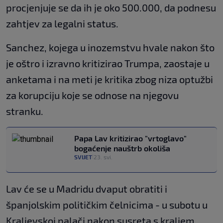
procjenjuje se da ih je oko 500.000, da podnesu
zahtjev za legalni status.
Sanchez, kojega u inozemstvu hvale nakon što
je oštro i izravno kritizirao Trumpa, zaostaje u
anketama i na meti je kritika zbog niza optužbi
za korupciju koje se odnose na njegovu
stranku.
Papa Lav kritizirao "vrtoglavo"
bogaćenje nauštrb okoliša
SVIJET
23. svi.
|
Lav će se u Madridu dvaput obratiti i
španjolskim političkim čelnicima - u subotu u
Kraljevskoj palači nakon susreta s kraljem