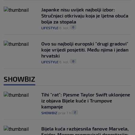
Japanke nisu uvijek najbolji izbor:
Stručnjaci otkrivaju koja je ljetna obuća
bolja za stopala
0
LIFESTYLE
6. kol.
|
|
Ovo su najbolji europski "drugi gradovi"
koje vrijedi posjetiti. Među njima i jedan
hrvatski
0
LIFESTYLE
6. kol.
|
|
SHOWBIZ
Tihi "rat": Pjesme Taylor Swift uklonjene
iz objava Bijele kuće i Trumpove
kampanje
2
SHOWBIZ
prije 7 h
|
|
Bijela kuća razbjesnila fanove Marvela,
Spider-Manom promovirali deportacije: