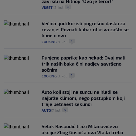
završili na Hitnoj: "Ovo je teror!"
8
VIJESTI
2. kol.
|
|
Većina ljudi koristi pogrešnu dasku za
rezanje: Poznati kuhar otkriva zašto se
kune u ovu
1
COOKING
8. kol.
|
|
Punjene paprike kao nekad: Ovaj mali
trik naših baka čini nadjev savršeno
sočnim
1
COOKING
8. kol.
|
|
Auto koji stoji na suncu ne hladi se
najbrže klimom, nego postupkom koji
traje petnaest sekundi
0
AUTO
7. kol.
|
|
Selak Raspudić traži Milanovićevu
akciju: Zbog Gospića ova Vlada treba