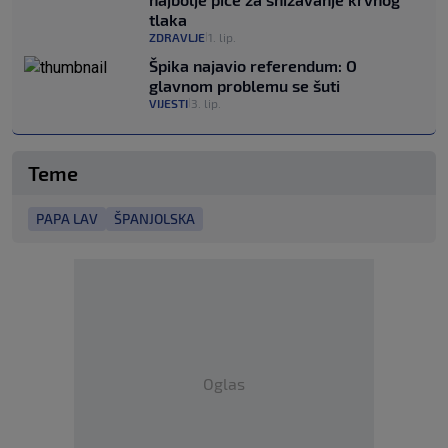
tlaka
ZDRAVLJE
1. lip.
|
Špika najavio referendum: O
glavnom problemu se šuti
VIJESTI
3. lip.
|
Teme
PAPA LAV
ŠPANJOLSKA
Oglas