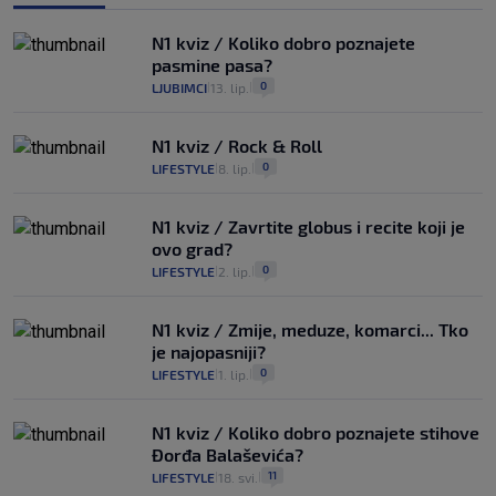
N1 kviz / Koliko dobro poznajete
pasmine pasa?
0
LJUBIMCI
13. lip.
|
|
N1 kviz / Rock & Roll
0
LIFESTYLE
8. lip.
|
|
N1 kviz / Zavrtite globus i recite koji je
ovo grad?
0
LIFESTYLE
2. lip.
|
|
N1 kviz / Zmije, meduze, komarci... Tko
je najopasniji?
0
LIFESTYLE
1. lip.
|
|
N1 kviz / Koliko dobro poznajete stihove
Đorđa Balaševića?
11
LIFESTYLE
18. svi.
|
|