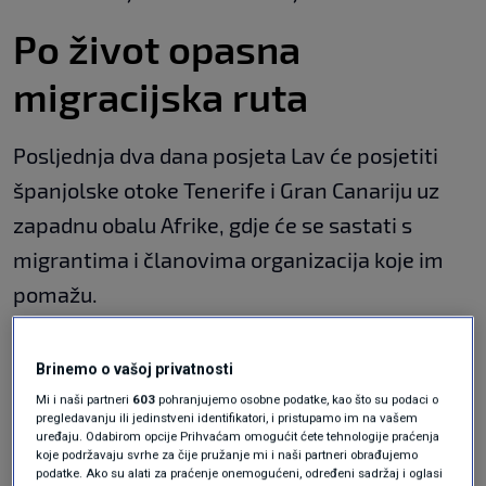
Po život opasna
migracijska ruta
Posljednja dva dana posjeta Lav će posjetiti
španjolske otoke Tenerife i Gran Canariju uz
zapadnu obalu Afrike, gdje će se sastati s
migrantima i članovima organizacija koje im
pomažu.
Posjetom tim otocima Lav će svijetu uputiti
Brinemo o vašoj privatnosti
poruku da papa stoji "rame uz rame" s
Mi i naši partneri
603
pohranjujemo osobne podatke, kao što su podaci o
migrantima, rekla je
Caya Suárez Ortega
, koja
pregledavanju ili jedinstveni identifikatori, i pristupamo im na vašem
uređaju. Odabirom opcije Prihvaćam omogućit ćete tehnologije praćenja
vodi glavnu nevladinu organizaciju Crkve na
koje podržavaju svrhe za čije pružanje mi i naši partneri obrađujemo
podatke. Ako su alati za praćenje onemogućeni, određeni sadržaj i oglasi
Kanarskom otočju.