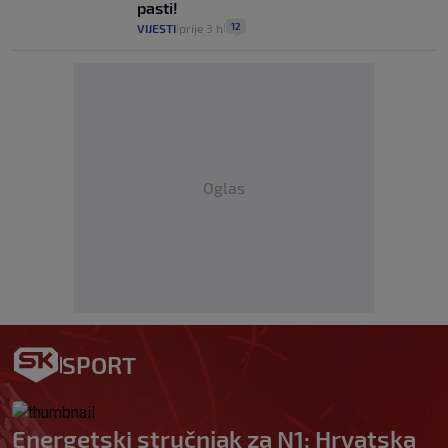
pasti!
12
VIJESTI
prije 3 h
|
|
Oglas
SPORT
Energetski stručnjak za N1: Hrvatska