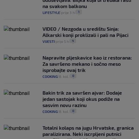
na svakom balkonu
1
LIFESTYLE
prije 3 h
|
|
VIDEO / Nezgoda u središtu Sinja:
Alkarski konji proklizali i pali na Pijaci
4
VIJESTI
prije 5 h
|
|
Napravite pljeskavice kao iz restorana:
Za savršeno mekano i sočno meso
isprobajte ovaj trik
0
COOKING
8. kol.
|
|
Bakin trik za savršen ajvar: Dodaje
jedan sastojak koji okus podiže na
sasvim novu razinu
0
COOKING
8. kol.
|
|
Totalni kolaps na jugu Hrvatske, granica
paralizirana. Neki iscrpljeni putnici