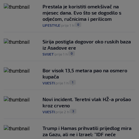
Prestala je koristiti omekšivač na
mjesec dana. Evo što se dogodilo s
odjećom, ručnicima i perilicom
0
LIFESTYLE
prije 1 h
|
|
Sirija postigla dogovor oko ruskih baza
iz Asadove ere
0
SVIJET
prije 1 h
|
|
Bor visok 13,5 metara pao na osmero
kupača
1
VIJESTI
prije 1 h
|
|
Novi incident. Teretni vlak HŽ-a prošao
kroz crveno
3
VIJESTI
prije 2 h
|
|
Trump i Hamas prihvatili prijedlog mira
za Gazu, ali ne i Izrael: "IDF neće