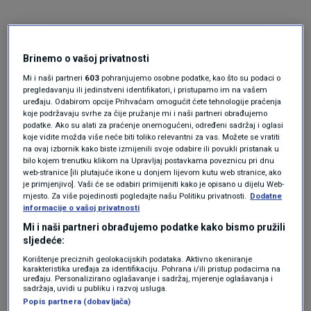
Brinemo o vašoj privatnosti
Mi i naši partneri
603
pohranjujemo osobne podatke, kao što su podaci o
pregledavanju ili jedinstveni identifikatori, i pristupamo im na vašem
uređaju. Odabirom opcije Prihvaćam omogućit ćete tehnologije praćenja
Oglas
koje podržavaju svrhe za čije pružanje mi i naši partneri obrađujemo
podatke. Ako su alati za praćenje onemogućeni, određeni sadržaj i oglasi
koje vidite možda više neće biti toliko relevantni za vas. Možete se vratiti
na ovaj izbornik kako biste izmijenili svoje odabire ili povukli pristanak u
bilo kojem trenutku klikom na Upravljaj postavkama poveznicu pri dnu
web-stranice [ili plutajuće ikone u donjem lijevom kutu web stranice, ako
je primjenjivo]. Vaši će se odabiri primijeniti kako je opisano u dijelu Web-
mjesto. Za više pojedinosti pogledajte našu Politiku privatnosti.
Dodatne
informacije o vašoj privatnosti
Mi i naši partneri obrađujemo podatke kako bismo pružili
sljedeće:
Korištenje preciznih geolokacijskih podataka. Aktivno skeniranje
karakteristika uređaja za identifikaciju. Pohrana i/ili pristup podacima na
uređaju. Personalizirano oglašavanje i sadržaj, mjerenje oglašavanja i
Oglas
sadržaja, uvidi u publiku i razvoj usluga.
Popis partnera (dobavljača)