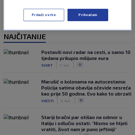
Prikaži svrhe
Prihvaćam
NAJČITANIJE
Postavili novi radar na cesti, u samo 10
tjedana prikupio milijune eura
|
|
0
SVIJET
5. kol.
Marušić o kolonama na autocestama:
Policija satima obavlja očevide nesreća
kao prije 50 godina. Evo kako to ubrzati
|
|
6
VIJESTI
4. kol.
Stariji bračni par otišao na odmor u
Italiju i odlučio ostati: "Nismo se htjeli
vratiti, život nam je puno jeftiniji"
|
|