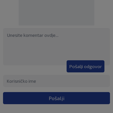
Pošalji odgovor
Pošalji