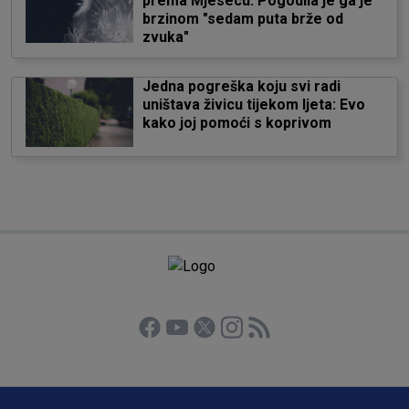
prema Mjesecu: Pogodila je ga je
brzinom "sedam puta brže od
zvuka"
Jedna pogreška koju svi radi
uništava živicu tijekom ljeta: Evo
kako joj pomoći s koprivom