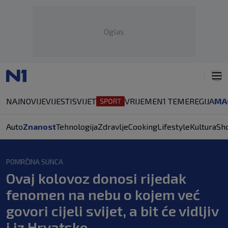
Oglas
NAJNOVIJE
VIJESTI
SVIJET
VRIJEME
N1 TEME
REGIJA
MA
Auto
Znanost
Tehnologija
Zdravlje
Cooking
Lifestyle
Kultura
Sh
POMRČINA SUNCA
Ovaj kolovoz donosi rijedak
fenomen na nebu o kojem već
govori cijeli svijet, a bit će vidljiv
i iz Hrvatske