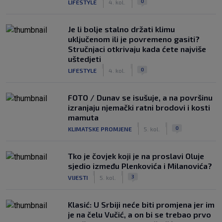
0
LIFESTYLE
4. kol.
Je li bolje stalno držati klimu
uključenom ili je povremeno gasiti?
Stručnjaci otkrivaju kada ćete najviše
uštedjeti
|
|
0
LIFESTYLE
4. kol.
FOTO / Dunav se isušuje, a na površinu
izranjaju njemački ratni brodovi i kosti
mamuta
|
|
0
KLIMATSKE PROMJENE
5. kol.
Tko je čovjek koji je na proslavi Oluje
sjedio između Plenkovića i Milanovića?
|
|
3
VIJESTI
5. kol.
Klasić: U Srbiji neće biti promjena jer im
je na čelu Vučić, a on bi se trebao prvo