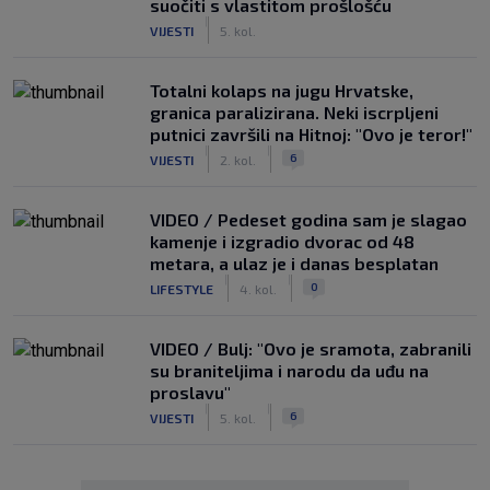
suočiti s vlastitom prošlošću
|
VIJESTI
5. kol.
Totalni kolaps na jugu Hrvatske,
granica paralizirana. Neki iscrpljeni
putnici završili na Hitnoj: "Ovo je teror!"
|
|
6
VIJESTI
2. kol.
VIDEO / Pedeset godina sam je slagao
kamenje i izgradio dvorac od 48
metara, a ulaz je i danas besplatan
|
|
0
LIFESTYLE
4. kol.
VIDEO / Bulj: "Ovo je sramota, zabranili
su braniteljima i narodu da uđu na
proslavu"
|
|
6
VIJESTI
5. kol.