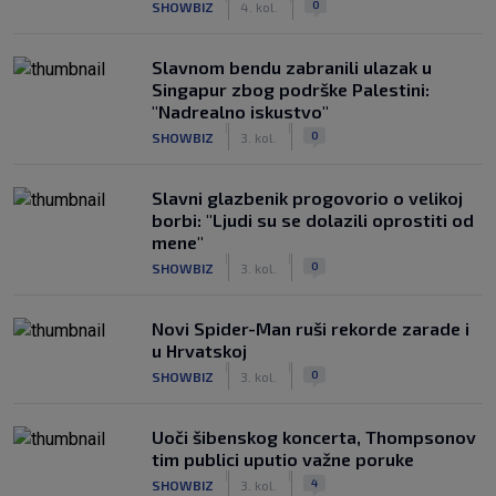
0
SHOWBIZ
4. kol.
Slavnom bendu zabranili ulazak u
Singapur zbog podrške Palestini:
"Nadrealno iskustvo"
|
|
0
SHOWBIZ
3. kol.
Slavni glazbenik progovorio o velikoj
borbi: "Ljudi su se dolazili oprostiti od
mene"
|
|
0
SHOWBIZ
3. kol.
Novi Spider-Man ruši rekorde zarade i
u Hrvatskoj
|
|
0
SHOWBIZ
3. kol.
Uoči šibenskog koncerta, Thompsonov
tim publici uputio važne poruke
|
|
4
SHOWBIZ
3. kol.