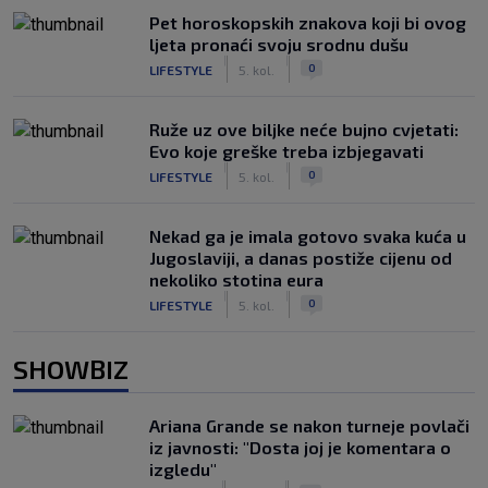
Pet horoskopskih znakova koji bi ovog
ljeta pronaći svoju srodnu dušu
|
|
0
LIFESTYLE
5. kol.
Ruže uz ove biljke neće bujno cvjetati:
Evo koje greške treba izbjegavati
|
|
0
LIFESTYLE
5. kol.
Nekad ga je imala gotovo svaka kuća u
Jugoslaviji, a danas postiže cijenu od
nekoliko stotina eura
|
|
0
LIFESTYLE
5. kol.
SHOWBIZ
Ariana Grande se nakon turneje povlači
iz javnosti: "Dosta joj je komentara o
izgledu"
|
|