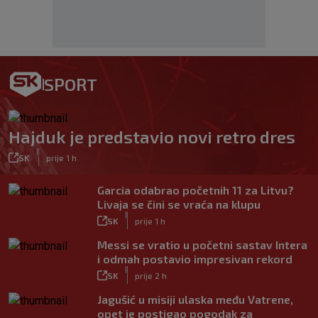
SPORT
Hajduk je predstavio novi retro dres
|
SK
prije 1 h
Garcia odabrao početnih 11 za Litvu?
Livaja se čini se vraća na klupu
|
SK
prije 1 h
Messi se vratio u početni sastav Intera
i odmah postavio impresivan rekord
|
SK
prije 2 h
Jagušić u misiji ulaska među Vatrene,
opet je postigao pogodak za