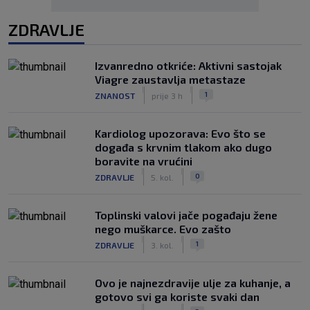
ZDRAVLJE
Izvanredno otkriće: Aktivni sastojak
Viagre zaustavlja metastaze
|
|
1
ZNANOST
prije 3 h
Kardiolog upozorava: Evo što se
događa s krvnim tlakom ako dugo
boravite na vrućini
|
|
0
ZDRAVLJE
5. kol.
Toplinski valovi jače pogađaju žene
nego muškarce. Evo zašto
|
|
1
ZDRAVLJE
3. kol.
Ovo je najnezdravije ulje za kuhanje, a
gotovo svi ga koriste svaki dan
|
|