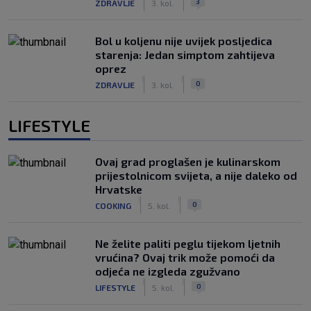
3
ZDRAVLJE
3. kol.
Bol u koljenu nije uvijek posljedica
starenja: Jedan simptom zahtijeva
oprez
|
|
0
ZDRAVLJE
3. kol.
LIFESTYLE
Ovaj grad proglašen je kulinarskom
prijestolnicom svijeta, a nije daleko od
Hrvatske
|
|
0
COOKING
5. kol.
Ne želite paliti peglu tijekom ljetnih
vrućina? Ovaj trik može pomoći da
odjeća ne izgleda zgužvano
|
|
0
LIFESTYLE
5. kol.