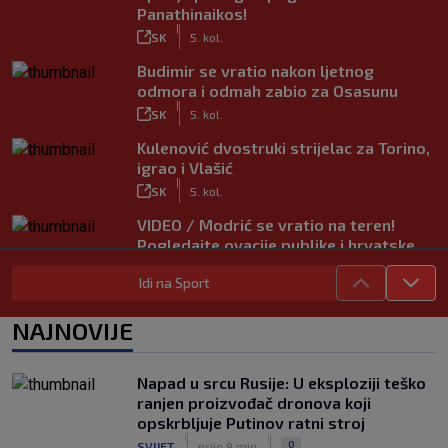
Panathinaikos!
|
SK
5. kol.
Budimir se vratio nakon ljetnog
odmora i odmah zabio za Osasunu
|
SK
5. kol.
Kulenović dvostruki strijelac za Torino,
igrao i Vlašić
|
SK
5. kol.
VIDEO / Modrić se vratio na teren!
Pogledajte ovacije publike i hrvatske
zastave na tribinama
Idi na Sport
|
SK
5. kol.
Tinejdžer iz Zimbabvea srušio bivšeg
NAJNOVIJE
trenera Hajduka, utakmica kasnila zbog
prometnog kaosa
|
Napad u srcu Rusije: U eksploziji teško
SK
5. kol.
ranjen proizvođač dronova koji
opskrbljuje Putinov ratni stroj
|
|
0
SVIJET
prije 9 min