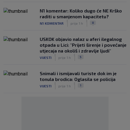
N1 komentar: Koliko dugo će NE Krško
raditi u smanjenom kapacitetu?
|
|
0
N1 KOMENTAR
prije 1 h
USKOK objavio nalaz u aferi ilegalnog
otpada u Lici: "Prijeti širenje i povećanje
utjecaja na okoliš i zdravlje ljudi"
|
|
5
VIJESTI
prije 1 h
Snimali i ismijavali turiste dok im je
tonula brodica: Oglasila se policija
|
|
1
VIJESTI
prije 1 h