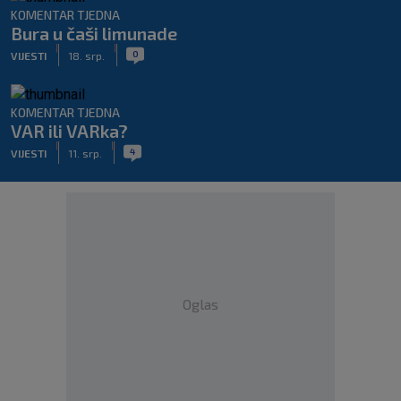
KOMENTAR TJEDNA
Bura u čaši limunade
|
|
0
VIJESTI
18. srp.
KOMENTAR TJEDNA
VAR ili VARka?
|
|
4
VIJESTI
11. srp.
Oglas