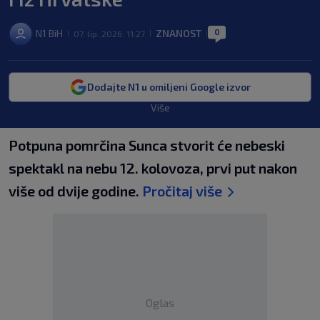
0
N1 BiH
ZNANOST
07. lip. 2026. 11:27
|
|
|
Dodajte N1 u omiljeni Google izvor
Više
Potpuna pomrčina Sunca stvorit će nebeski
spektakl na nebu 12. kolovoza, prvi put nakon
više od dvije godine.
Pročitaj više
Oglas