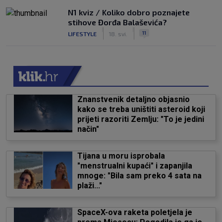
N1 kviz / Koliko dobro poznajete
stihove Đorđa Balaševića?
|
|
11
LIFESTYLE
18. svi.
Znanstvenik detaljno objasnio
kako se treba uništiti asteroid koji
prijeti razoriti Zemlju: "To je jedini
način"
Tijana u moru isprobala
"menstrualni kupaći" i zapanjila
mnoge: "Bila sam preko 4 sata na
plaži..."
SpaceX-ova raketa poletjela je