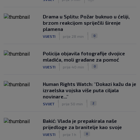
Drama u Splitu: Požar buknuo u ćeliji,
brzom reakcijom spriječili širenje
plamena
|
|
0
VIJESTI
prije 28 min
Policija objavila fotografije dvojice
mladića, moli građane za pomoć
|
|
0
VIJESTI
prije 40 min
Human Rights Watch: "Dokazi kažu da je
izraelska vojska više puta ciljala
novinare..."
|
|
2
SVIJET
prije 50 min
Bakić: Vlada je prepakirala naše
prijedloge za branitelje kao svoje
|
|
0
VIJESTI
prije 1 h