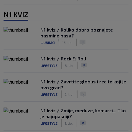
N1 KVIZ
N1 kviz / Koliko dobro poznajete
pasmine pasa?
|
|
0
LJUBIMCI
13. lip.
N1 kviz / Rock & Roll
|
|
0
LIFESTYLE
8. lip.
N1 kviz / Zavrtite globus i recite koji je
ovo grad?
|
|
0
LIFESTYLE
2. lip.
N1 kviz / Zmije, meduze, komarci... Tko
je najopasniji?
|
|
0
LIFESTYLE
1. lip.