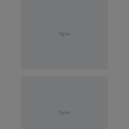
Oglas
Oglas