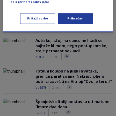
Popis partnera (dobavljača)
Prikaži svrhe
Prihvaćam
NAJČITANIJE
Auto koji stoji na suncu ne hladi se
najbrže klimom, nego postupkom koji
traje petnaest sekundi
|
|
0
AUTO
7. kol.
Totalni kolaps na jugu Hrvatske,
granica paralizirana. Neki iscrpljeni
putnici završili na Hitnoj: "Ovo je teror!"
|
|
7
VIJESTI
2. kol.
Španjolska Italiji postavila ultimatum:
"Imate dva dana..."
|
|
0
SVIJET
7. kol.