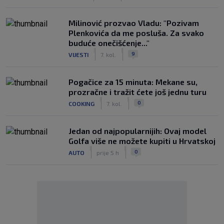
Milinović prozvao Vladu: "Pozivam
Plenkovića da me posluša. Za svako
buduće onečišćenje..."
|
|
9
VIJESTI
7. kol.
Pogačice za 15 minuta: Mekane su,
prozračne i tražit ćete još jednu turu
|
|
0
COOKING
7. kol.
Jedan od najpopularnijih: Ovaj model
Golfa više ne možete kupiti u Hrvatskoj
|
|
0
AUTO
prije 5 h