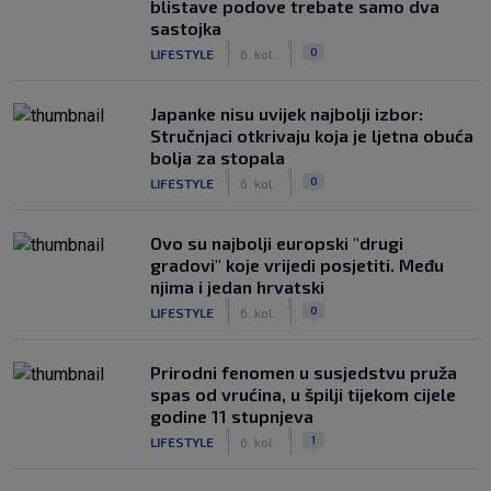
blistave podove trebate samo dva
sastojka
|
|
0
LIFESTYLE
6. kol.
Japanke nisu uvijek najbolji izbor:
Stručnjaci otkrivaju koja je ljetna obuća
bolja za stopala
|
|
0
LIFESTYLE
6. kol.
Ovo su najbolji europski "drugi
gradovi" koje vrijedi posjetiti. Među
njima i jedan hrvatski
|
|
0
LIFESTYLE
6. kol.
Prirodni fenomen u susjedstvu pruža
spas od vrućina, u špilji tijekom cijele
godine 11 stupnjeva
|
|
1
LIFESTYLE
6. kol.