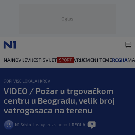
Oglas
NAJNOVIJE
VIJESTI
SVIJET
VRIJEME
N1 TEME
REGIJA
MA
GORI VIŠE LOKALA I KROV
VIDEO / Požar u trgovačkom
centru u Beogradu, velik broj
vatrogasaca na terenu
0
N1 Srbija
REGIJA
15. lip. 2026. 08:10
|
|
|