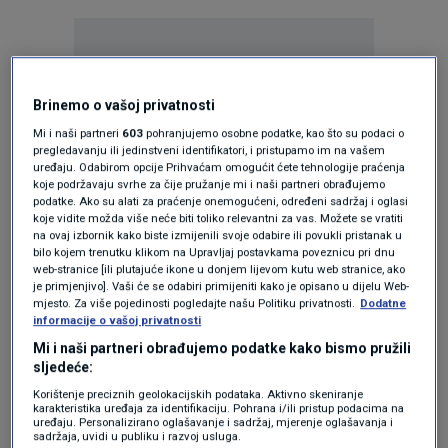
Brinemo o vašoj privatnosti
Mi i naši partneri
603
pohranjujemo osobne podatke, kao što su podaci o
Oglas
pregledavanju ili jedinstveni identifikatori, i pristupamo im na vašem
uređaju. Odabirom opcije Prihvaćam omogućit ćete tehnologije praćenja
koje podržavaju svrhe za čije pružanje mi i naši partneri obrađujemo
podatke. Ako su alati za praćenje onemogućeni, određeni sadržaj i oglasi
koje vidite možda više neće biti toliko relevantni za vas. Možete se vratiti
na ovaj izbornik kako biste izmijenili svoje odabire ili povukli pristanak u
bilo kojem trenutku klikom na Upravljaj postavkama poveznicu pri dnu
web-stranice [ili plutajuće ikone u donjem lijevom kutu web stranice, ako
je primjenjivo]. Vaši će se odabiri primijeniti kako je opisano u dijelu Web-
mjesto. Za više pojedinosti pogledajte našu Politiku privatnosti.
Dodatne
informacije o vašoj privatnosti
Mi i naši partneri obrađujemo podatke kako bismo pružili
sljedeće:
Oglas
Korištenje preciznih geolokacijskih podataka. Aktivno skeniranje
karakteristika uređaja za identifikaciju. Pohrana i/ili pristup podacima na
uređaju. Personalizirano oglašavanje i sadržaj, mjerenje oglašavanja i
sadržaja, uvidi u publiku i razvoj usluga.