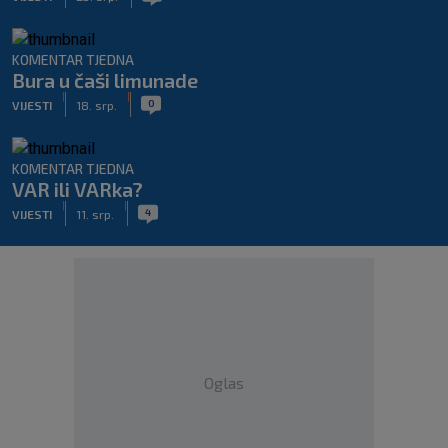
KOMENTAR TJEDNA
Bura u čaši limunade
|
|
0
VIJESTI
18. srp.
KOMENTAR TJEDNA
VAR ili VARka?
|
|
4
VIJESTI
11. srp.
Oglas