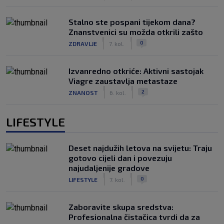
Stalno ste pospani tijekom dana?
Znanstvenici su možda otkrili zašto
|
|
0
ZDRAVLJE
7. kol.
Izvanredno otkriće: Aktivni sastojak
Viagre zaustavlja metastaze
|
|
2
ZNANOST
6. kol.
LIFESTYLE
Deset najdužih letova na svijetu: Traju
gotovo cijeli dan i povezuju
najudaljenije gradove
|
|
0
LIFESTYLE
7. kol.
Zaboravite skupa sredstva:
Profesionalna čistačica tvrdi da za