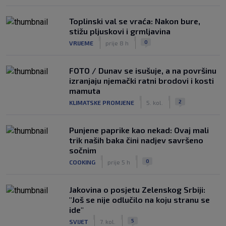
Toplinski val se vraća: Nakon bure,
stižu pljuskovi i grmljavina
|
|
0
VRIJEME
prije 8 h
FOTO / Dunav se isušuje, a na površinu
izranjaju njemački ratni brodovi i kosti
mamuta
|
|
2
KLIMATSKE PROMJENE
5. kol.
Punjene paprike kao nekad: Ovaj mali
trik naših baka čini nadjev savršeno
sočnim
|
|
0
COOKING
prije 5 h
Jakovina o posjetu Zelenskog Srbiji:
"Još se nije odlučilo na koju stranu se
ide"
|
|
5
SVIJET
7. kol.