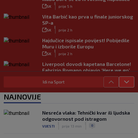
|
SK
prije 5 h
Vita Barbić kao prva u finale juniorskog
SP-a
|
SK
prije 2 h
Hajdučice ispisale povijest! Pobijedile
Muru i izborile Europu
|
SK
prije 2 h
Liverpool dovodi kapetana Barcelone!
Fabrizio Romano objavio ‘Here we go’
|
SK
prije 6 h
Idi na Sport
Hajduk želi Selahija, oglasio se igračev
menadžer: ‘Garcia ga dobro poznaje, ali
NAJNOVIJE
postoji problem…’
|
SK
prije 7 h
Nesreća vlaka: Tehnički kvar ili ljudska
Majer predstavljen u AEK-u. Vlasnik
odgovornost pod istragom
kluba: ‘Imaš tigrove oči, jako si
|
|
0
VIJESTI
prije 13 min
inteligentan’
|
SK
prije 6 h