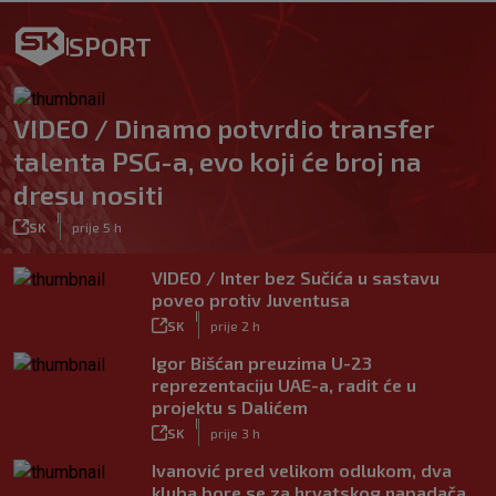
SPORT
VIDEO / Dinamo potvrdio transfer
talenta PSG-a, evo koji će broj na
dresu nositi
|
SK
prije 5 h
VIDEO / Inter bez Sučića u sastavu
poveo protiv Juventusa
|
SK
prije 2 h
Igor Bišćan preuzima U-23
reprezentaciju UAE-a, radit će u
projektu s Dalićem
|
SK
prije 3 h
Ivanović pred velikom odlukom, dva
kluba bore se za hrvatskog napadača