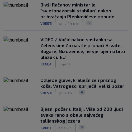
Bivši Račanov ministar je
"svjetonazorski stabilan" nakon
prihvaćanja Plenkovićeve ponude
|
|
0
VIJESTI
prije 44 min
VIDEO / Vučić nakon sastanka sa
Zelenskim: Za nas će pronaći Hrvate,
Bugare, Nizozemce, ne vjerujem u brzi
ulazak u EU
|
REGIJA
prije 1 h
Ozljede glave, kralježnice i prsnog
koša: Vatrogasci spriječili veliki požar
|
|
0
VIJESTI
prije 1 h
Bjesni požar u Italiji: Više od 200 ljudi
evakuirano s obale najvećeg
talijanskog jezera
|
|
0
SVIJET
prije 2 h