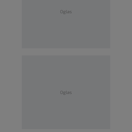
Oglas
Oglas