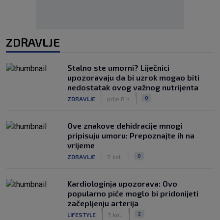
ZDRAVLJE
Stalno ste umorni? Liječnici
upozoravaju da bi uzrok mogao biti
nedostatak ovog važnog nutrijenta
|
|
0
ZDRAVLJE
prije 8 h
Ove znakove dehidracije mnogi
pripisuju umoru: Prepoznajte ih na
vrijeme
|
|
0
ZDRAVLJE
7. kol.
Kardiologinja upozorava: Ovo
popularno piće moglo bi pridonijeti
začepljenju arterija
|
|
2
LIFESTYLE
7. kol.