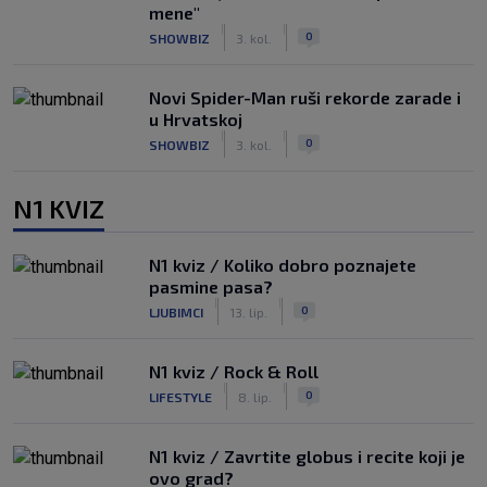
mene"
|
|
0
SHOWBIZ
3. kol.
Novi Spider-Man ruši rekorde zarade i
u Hrvatskoj
|
|
0
SHOWBIZ
3. kol.
N1 KVIZ
N1 kviz / Koliko dobro poznajete
pasmine pasa?
|
|
0
LJUBIMCI
13. lip.
N1 kviz / Rock & Roll
|
|
0
LIFESTYLE
8. lip.
N1 kviz / Zavrtite globus i recite koji je
ovo grad?