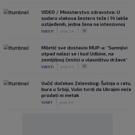
VIDEO / Ministarstvo zdravstva: U
sudaru vlakova šestero teže i 14 lakše
ozlijeđenih, jedna žena na intenzivnoj
|
|
0
VIJESTI
prije 2 h
Miletić sve dostavio MUP-u: "Sumnjivi
otpad nalazi se i kod Udbine, na
zemljišnoj čestici u vlasništvu države"
|
|
0
VIJESTI
prije 3 h
Vučić dočekao Zelenskog: Šutnja o ratu,
bura u Srbiji, Vulin tvrdi da Ukrajini neće
prodati ni metak
|
SVIJET
prije 3 h