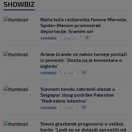
SHOWBIZ
Bijela kuća razbjesnila fanove Marvela,
Spider-Manom promovirali
deportacije: Sramim se!
|
|
0
SHOWBIZ
prije 2 h
Ariana Grande se nakon turneje povlači
iz javnosti: "Dosta joj je komentara o
izgledu"
|
|
0
SHOWBIZ
4. kol.
Slavnom bendu zabranili ulazak u
Singapur zbog podrške Palestini:
"Nadrealno iskustvo"
|
|
0
SHOWBIZ
3. kol.
Slavni glazbenik progovorio o velikoj
borbi: "Ljudi su se dolazili oprostiti od