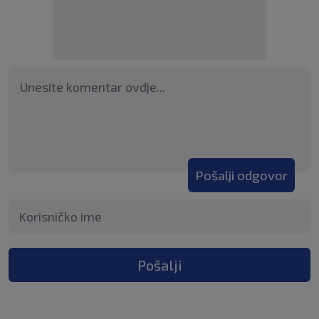
Pošalji odgovor
Pošalji