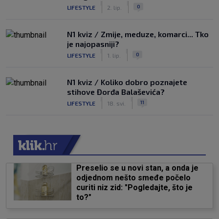
|
|
0
LIFESTYLE
2. lip.
N1 kviz / Zmije, meduze, komarci... Tko
je najopasniji?
|
|
0
LIFESTYLE
1. lip.
N1 kviz / Koliko dobro poznajete
stihove Đorđa Balaševića?
|
|
11
LIFESTYLE
18. svi.
Preselio se u novi stan, a onda je
odjednom nešto smeđe počelo
curiti niz zid: "Pogledajte, što je
to?"