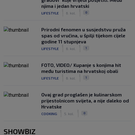
njima i jedan hrvatski
|
|
0
LIFESTYLE
6. kol.
Prirodni fenomen u susjedstvu pruža
spas od vrućina, u špilji tijekom cijele
godine 11 stupnjeva
|
|
1
LIFESTYLE
6. kol.
FOTO, VIDEO/ Kupanje s konjima hit
među turistima na hrvatskoj obali
|
|
1
LIFESTYLE
6. kol.
Ovaj grad proglašen je kulinarskom
prijestolnicom svijeta, a nije daleko od
Hrvatske
|
|
0
COOKING
5. kol.
SHOWBIZ