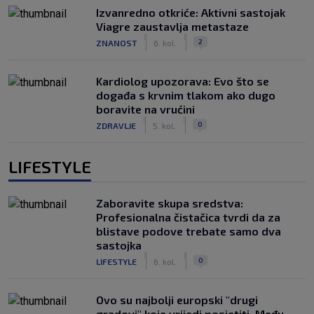
Izvanredno otkriće: Aktivni sastojak
Viagre zaustavlja metastaze
|
|
2
ZNANOST
6. kol.
Kardiolog upozorava: Evo što se
događa s krvnim tlakom ako dugo
boravite na vrućini
|
|
0
ZDRAVLJE
5. kol.
LIFESTYLE
Zaboravite skupa sredstva:
Profesionalna čistačica tvrdi da za
blistave podove trebate samo dva
sastojka
|
|
0
LIFESTYLE
6. kol.
Ovo su najbolji europski "drugi
gradovi" koje vrijedi posjetiti. Među