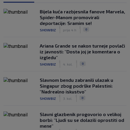
Bijela kuća razbjesnila fanove Marvela,
Spider-Manom promovirali
deportacije: Sramim se!
|
|
0
SHOWBIZ
prije 4 h
Ariana Grande se nakon turneje povlači
iz javnosti: "Dosta joj je komentara o
izgledu"
|
|
0
SHOWBIZ
4. kol.
Slavnom bendu zabranili ulazak u
Singapur zbog podrške Palestini:
"Nadrealno iskustvo"
|
|
0
SHOWBIZ
3. kol.
Slavni glazbenik progovorio o velikoj
borbi: "Ljudi su se dolazili oprostiti od
mene"