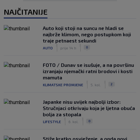
NAJČITANIJE
Auto koji stoji na suncu ne hladi se
najbrže klimom, nego postupkom koji
traje petnaest sekundi
|
|
0
AUTO
prije 14 h
FOTO / Dunav se isušuje, a na površinu
izranjaju njemački ratni brodovi i kosti
mamuta
|
|
2
KLIMATSKE PROMJENE
5. kol.
Japanke nisu uvijek najbolji izbor:
Stručnjaci otkrivaju koja je ljetna obuća
bolja za stopala
|
|
0
LIFESTYLE
6. kol.
Stiže kratko osvježenje, a onda novi