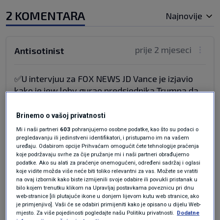
2 KOMENTARA
Najnovije
prije 2 mjeseci
Antisotinist
✅U intervjuu za FOX NEWS JD Vance je izjavio
kako je jew loby gurao predsjednika Trumpa da
na Iransko kopno pošalje 300 TISUĆA vojnika a
mi smo to svaki put eksoresno odbili jer su nam
Brinemo o vašoj privatnosti
iz Pentagona rekli da bi to u današnjem
Mi i naši partneri
603
pohranjujemo osobne podatke, kao što su podaci o
vremenu ratovanja bio masakr ‼️
pregledavanju ili jedinstveni identifikatori, i pristupamo im na vašem
uređaju. Odabirom opcije Prihvaćam omogućit ćete tehnologije praćenja
✅Donald Trump je kako prenose Američki mediji
koje podržavaju svrhe za čije pružanje mi i naši partneri obrađujemo
jasno stavio do znanja da će smijeniti sve one
podatke. Ako su alati za praćenje onemogućeni, određeni sadržaj i oglasi
koje vidite možda više neće biti toliko relevantni za vas. Možete se vratiti
koji se JAVNO protive memorandumu o
na ovaj izbornik kako biste izmijenili svoje odabire ili povukli pristanak u
razumijevanju između Irana i USA a to se
bilo kojem trenutku klikom na Upravljaj postavkama poveznicu pri dnu
posebno odnosi na direktora CIA Johna
web-stranice [ili plutajuće ikone u donjem lijevom kutu web stranice, ako
je primjenjivo]. Vaši će se odabiri primijeniti kako je opisano u dijelu Web-
Ratcliffea i ministra rata Pete Hagsetha.
mjesto. Za više pojedinosti pogledajte našu Politiku privatnosti.
Dodatne