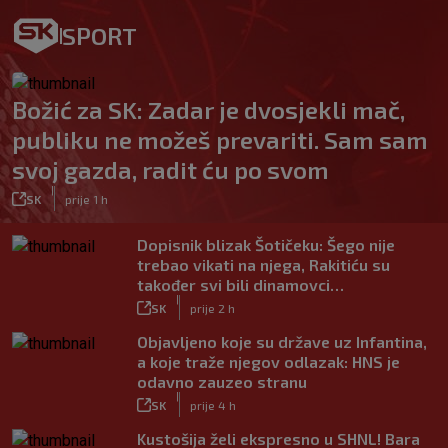
SPORT
Božić za SK: Zadar je dvosjekli mač,
publiku ne možeš prevariti. Sam sam
svoj gazda, radit ću po svom
|
SK
prije 1 h
Dopisnik blizak Šotičeku: Šego nije
trebao vikati na njega, Rakitiću su
također svi bili dinamovci…
|
SK
prije 2 h
Objavljeno koje su države uz Infantina,
a koje traže njegov odlazak: HNS je
odavno zauzeo stranu
|
SK
prije 4 h
Kustošija želi ekspresno u SHNL! Bara