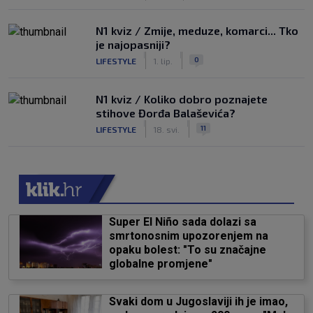
N1 kviz / Zmije, meduze, komarci... Tko
je najopasniji?
|
|
0
LIFESTYLE
1. lip.
N1 kviz / Koliko dobro poznajete
stihove Đorđa Balaševića?
|
|
11
LIFESTYLE
18. svi.
Super El Niño sada dolazi sa
smrtonosnim upozorenjem na
opaku bolest: "To su značajne
globalne promjene"
Svaki dom u Jugoslaviji ih je imao,