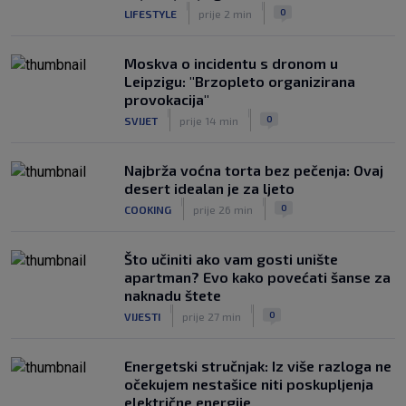
poluvremenu, u Rijeci su s pravom
|
|
0
LIFESTYLE
prije 2 min
zabrinuti
|
SK
prije 6 h
Moskva o incidentu s dronom u
Leipzigu: "Brzopleto organizirana
provokacija"
|
|
0
SVIJET
prije 14 min
Najbrža voćna torta bez pečenja: Ovaj
desert idealan je za ljeto
|
|
0
COOKING
prije 26 min
Što učiniti ako vam gosti unište
apartman? Evo kako povećati šanse za
naknadu štete
|
|
0
VIJESTI
prije 27 min
Energetski stručnjak: Iz više razloga ne
očekujem nestašice niti poskupljenja
električne energije