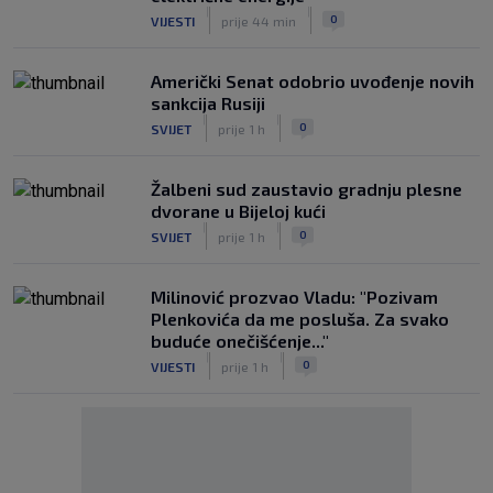
|
|
0
VIJESTI
prije 44 min
Američki Senat odobrio uvođenje novih
sankcija Rusiji
|
|
0
SVIJET
prije 1 h
Žalbeni sud zaustavio gradnju plesne
dvorane u Bijeloj kući
|
|
0
SVIJET
prije 1 h
Milinović prozvao Vladu: "Pozivam
Plenkovića da me posluša. Za svako
buduće onečišćenje..."
|
|
0
VIJESTI
prije 1 h