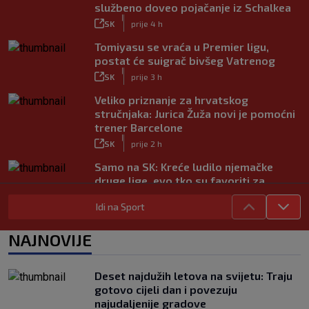
službeno doveo pojačanje iz Schalkea
|
SK
prije 4 h
Tomiyasu se vraća u Premier ligu,
postat će suigrač bivšeg Vatrenog
|
SK
prije 3 h
Veliko priznanje za hrvatskog
stručnjaka: Jurica Žuža novi je pomoćni
trener Barcelone
|
SK
prije 2 h
Samo na SK: Kreće ludilo njemačke
druge lige, evo tko su favoriti za
povratak u Bundesligu
Idi na Sport
|
SK
prije 5 h
Trener Istre uoči Poljuda: Prvenstvo je
NAJNOVIJE
dugo, želimo pobijediti u svakoj
utakmici
|
Deset najdužih letova na svijetu: Traju
SK
prije 5 h
gotovo cijeli dan i povezuju
Fruk je zbog ozljede napustio igru na
najudaljenije gradove