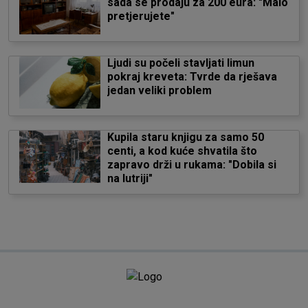
sada se prodaju za 200 eura: "Malo
pretjerujete"
Ljudi su počeli stavljati limun
pokraj kreveta: Tvrde da rješava
jedan veliki problem
Kupila staru knjigu za samo 50
centi, a kod kuće shvatila što
zapravo drži u rukama: "Dobila si
na lutriji"