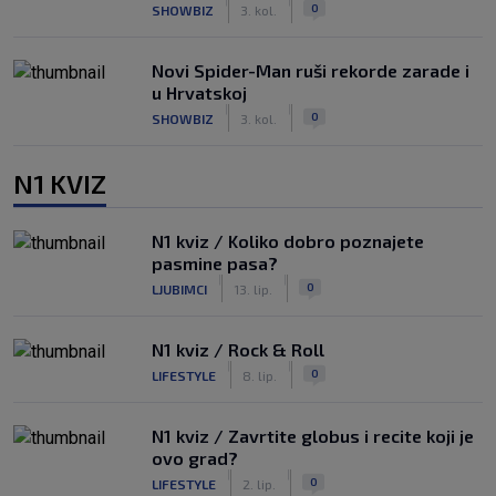
|
|
0
SHOWBIZ
3. kol.
Novi Spider-Man ruši rekorde zarade i
u Hrvatskoj
|
|
0
SHOWBIZ
3. kol.
N1 KVIZ
N1 kviz / Koliko dobro poznajete
pasmine pasa?
|
|
0
LJUBIMCI
13. lip.
N1 kviz / Rock & Roll
|
|
0
LIFESTYLE
8. lip.
N1 kviz / Zavrtite globus i recite koji je
ovo grad?
|
|
0
LIFESTYLE
2. lip.