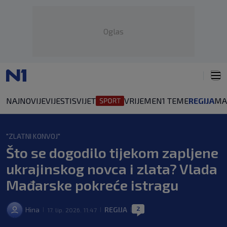
Oglas
NAJNOVIJE
VIJESTI
SVIJET
VRIJEME
N1 TEME
REGIJA
MA
"ZLATNI KONVOJ"
Što se dogodilo tijekom zapljene
ukrajinskog novca i zlata? Vlada
Mađarske pokreće istragu
2
Hina
REGIJA
17. lip. 2026. 11:47
|
|
|