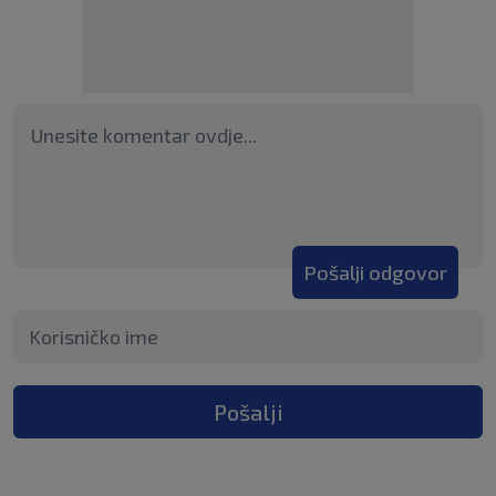
Pošalji odgovor
Pošalji