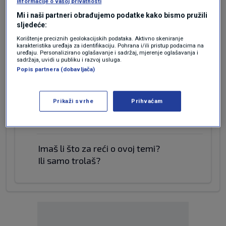
✅Veoma je zanimljivo da tetkica Lindsey
informacije o vašoj privatnosti
Graham podržava sporazum iako je
Mi i naši partneri obrađujemo podatke kako bismo pružili
desetljećima bio jedan od glavnih zagovaratelja
sljedeće:
uništenja Irana .... OVO JE NE PUNO BITNO ALI JE
Korištenje preciznih geolokacijskih podataka. Aktivno skeniranje
karakteristika uređaja za identifikaciju. Pohrana i/ili pristup podacima na
VEOMA ZANIMLJIVO U KONTEKSTU
uređaju. Personalizirano oglašavanje i sadržaj, mjerenje oglašavanja i
MEMORANDUMA JER SE ZNA KO TETKICU PLAĆA
sadržaja, uvidi u publiku i razvoj usluga.
Popis partnera (dobavljača)
.....
Odgovor
Prikaži svrhe
Prihvaćam
prije 2 mjeseci
Pero@Antisotonist
Imaš li što za reći o ovoj temi?
Ili samo trolaš?