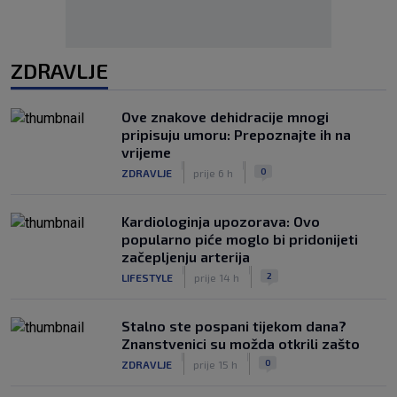
ZDRAVLJE
Ove znakove dehidracije mnogi
pripisuju umoru: Prepoznajte ih na
vrijeme
|
|
0
ZDRAVLJE
prije 6 h
Kardiologinja upozorava: Ovo
popularno piće moglo bi pridonijeti
začepljenju arterija
|
|
2
LIFESTYLE
prije 14 h
Stalno ste pospani tijekom dana?
Znanstvenici su možda otkrili zašto
|
|
0
ZDRAVLJE
prije 15 h