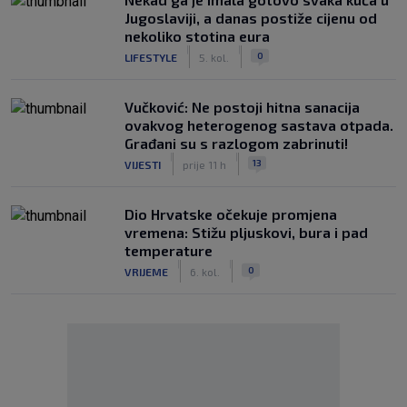
Jugoslaviji, a danas postiže cijenu od
nekoliko stotina eura
|
|
0
LIFESTYLE
5. kol.
Vučković: Ne postoji hitna sanacija
ovakvog heterogenog sastava otpada.
Građani su s razlogom zabrinuti!
|
|
13
VIJESTI
prije 11 h
Dio Hrvatske očekuje promjena
vremena: Stižu pljuskovi, bura i pad
temperature
|
|
0
VRIJEME
6. kol.