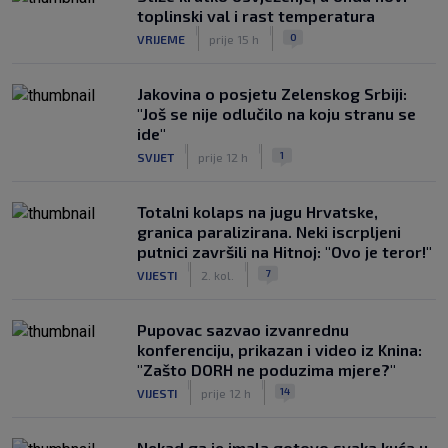
toplinski val i rast temperatura
|
|
0
VRIJEME
prije 15 h
Jakovina o posjetu Zelenskog Srbiji:
"Još se nije odlučilo na koju stranu se
ide"
|
|
1
SVIJET
prije 12 h
Totalni kolaps na jugu Hrvatske,
granica paralizirana. Neki iscrpljeni
putnici završili na Hitnoj: "Ovo je teror!"
|
|
7
VIJESTI
2. kol.
Pupovac sazvao izvanrednu
konferenciju, prikazan i video iz Knina:
"Zašto DORH ne poduzima mjere?"
|
|
14
VIJESTI
prije 12 h
Nekad ga je imala gotovo svaka kuća u