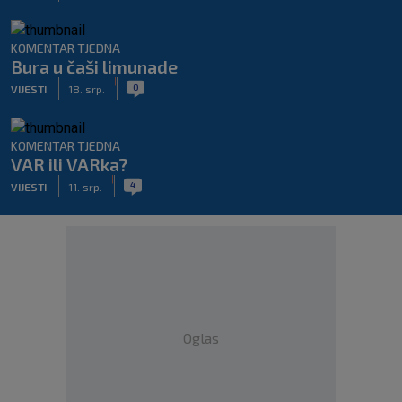
KOMENTAR TJEDNA
Bura u čaši limunade
|
|
0
VIJESTI
18. srp.
KOMENTAR TJEDNA
VAR ili VARka?
|
|
4
VIJESTI
11. srp.
Oglas