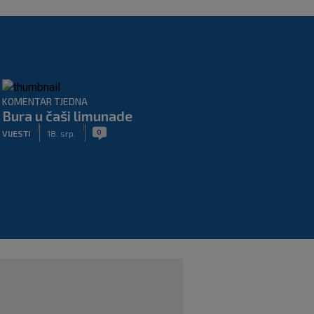
KOMENTAR TJEDNA
Bura u čaši limunade
|
|
0
VIJESTI
18. srp.