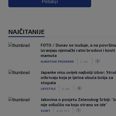
Pošalji
NAJČITANIJE
FOTO / Dunav se isušuje, a na površin
izranjaju njemački ratni brodovi i kosti
mamuta
|
|
2
KLIMATSKE PROMJENE
5. kol.
Japanke nisu uvijek najbolji izbor: Stru
otkrivaju koja je ljetna obuća bolja za
stopala
|
|
0
LIFESTYLE
6. kol.
Jakovina o posjetu Zelenskog Srbiji: "J
nije odlučilo na koju stranu se ide"
|
|
1
SVIJET
prije 10 h