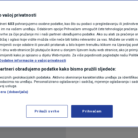
su naporno radili na
N1(DIS)INFO
KLIMATSKE PROMJENE
lje
 vašoj privatnosti
rtneri
603
pohranjujemo osobne podatke, kao što su podaci o pregledavanju ili jedinstveni 
FOTO
o im na vašem uređaju. Odabirom opcije Prihvaćam omogućit ćete tehnologije praćenja
vrhe za čije pružanje mi i naši partneri obrađujemo podatke. Ako su alati za praćenje
mentara
žaj i oglasi koje vidite možda više neće biti toliko relevantni za vas. Možete se vratiti n
VIDEO
zmijenili svoje odabire ili povukli pristanak u bilo kojem trenutku klikom na Upravljaj p
i dnu web-stranice [ili plutajuće ikone u donjem lijevom kutu web stranice, ako je primje
rimijeniti kako je opisano u dijelu Web-mjesto. Za više pojedinosti pogledajte našu Politi
Dodatne informacije o vašoj privatnosti
 partneri obrađujemo podatke kako bismo pružili sljedeće:
reciznih geolokacijskih podataka. Aktivno skeniranje karakteristika uređaja za identifika
p podacima na uređaju. Personalizirano oglašavanje i sadržaj, mjerenje oglašavanja i sadr
zvoj usluga.
vom profilu na X-u (Twitter) podijelio čestitku.
era (dobavljača)
Prikaži svrhe
Prihvaćam