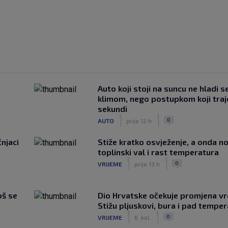
u
Auto koji stoji na suncu ne hladi s
klimom, nego postupkom koji traj
sekundi
|
|
0
AUTO
prije 12 h
čnjaci
Stiže kratko osvježenje, a onda no
toplinski val i rast temperatura
|
|
0
VRIJEME
prije 13 h
oš se
Dio Hrvatske očekuje promjena v
Stižu pljuskovi, bura i pad tempe
|
|
0
VRIJEME
6. kol.