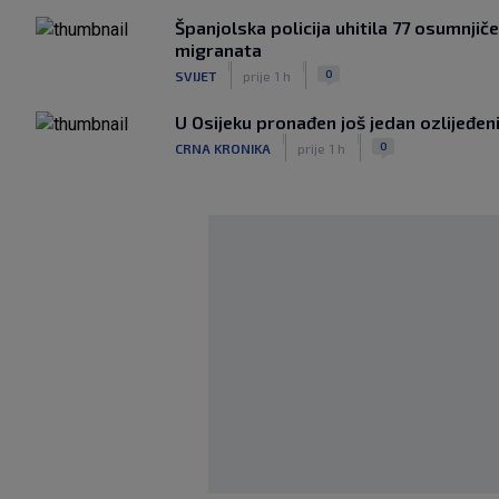
Španjolska policija uhitila 77 osumnjič
migranata
|
|
0
SVIJET
prije 1 h
U Osijeku pronađen još jedan ozlijeđe
|
|
0
CRNA KRONIKA
prije 1 h