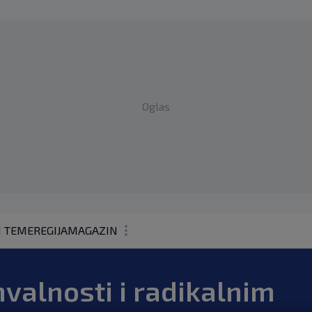
Oglas
1 TEME
REGIJA
MAGAZIN
N1 KOMENTAR
valnosti i radikalnim
KOLUMNE