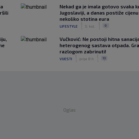
ca
Nekad ga je imala gotovo svaka k
šili
Jugoslaviji, a danas postiže cijenu
nekoliko stotina eura
|
|
0
LIFESTYLE
5. kol.
ju,
Vučković: Ne postoji hitna sanaci
 ne
heterogenog sastava otpada. Gra
razlogom zabrinuti!
|
|
13
VIJESTI
prije 8 h
Oglas