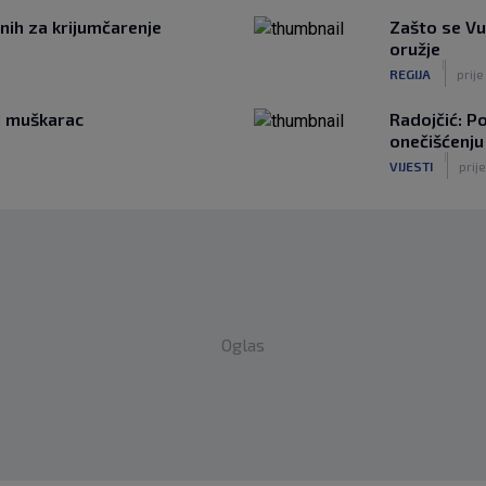
enih za krijumčarenje
Zašto se Vuč
oružje
|
REGIJA
prije
ni muškarac
Radojčić: P
onečišćenju
|
VIJESTI
prije
Oglas