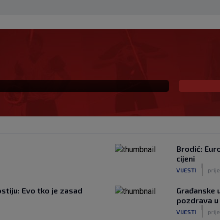
mačke druge lige, evo
u Bundesligu
Brodić: Euro
cijeni
|
VIJESTI
prij
tiju: Evo tko je zasad
Građanske u
pozdrava u
|
VIJESTI
prij