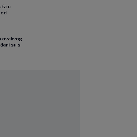
uća u
 od
ja ovakvog
đani su s