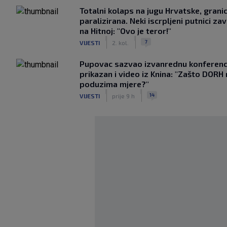
Totalni kolaps na jugu Hrvatske, grani
paralizirana. Neki iscrpljeni putnici zavr
na Hitnoj: "Ovo je teror!"
|
|
7
VIJESTI
2. kol.
Pupovac sazvao izvanrednu konferenci
prikazan i video iz Knina: "Zašto DORH
poduzima mjere?"
|
|
14
VIJESTI
prije 9 h