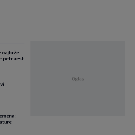
e najbrže
e petnaest
Oglas
vi
remena:
rature