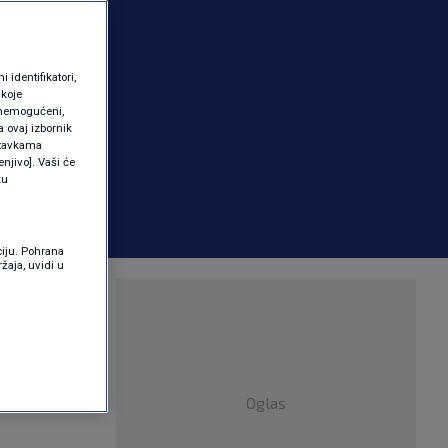
identifikatori,
 koje
 onemogućeni,
a ovaj izbornik
ostavkama
njivo]. Vaši će
ku
ciju. Pohrana
žaja, uvidi u
Oglas