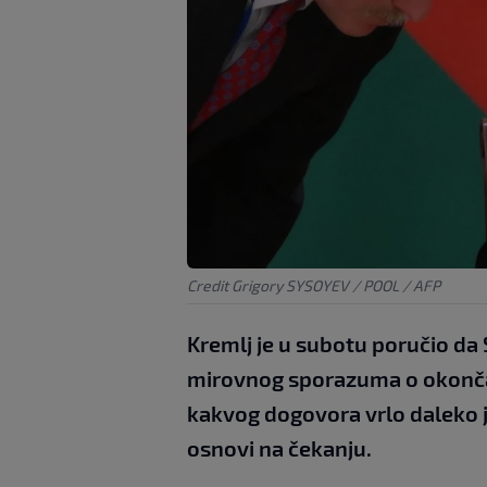
Credit Grigory SYSOYEV / POOL / AFP
Kremlj je u subotu poručio da
mirovnog sporazuma o okončanju
kakvog dogovora vrlo daleko je
osnovi na čekanju.