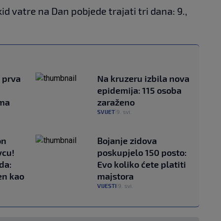
id vatre na Dan pobjede trajati tri dana: 9.,
e prva
Na kruzeru izbila nova
epidemija: 115 osoba
ima
zaraženo
SVIJET
9. svi.
|
on
Bojanje zidova
vcu!
poskupjelo 150 posto:
da:
Evo koliko ćete platiti
jen kao
majstora
VIJESTI
9. svi.
|