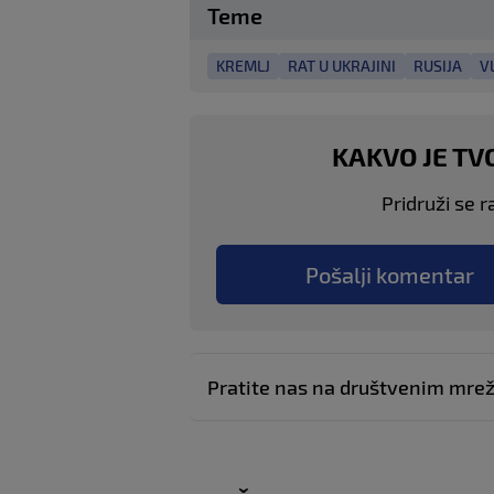
Teme
KREMLJ
RAT U UKRAJINI
RUSIJA
V
KAKVO JE TV
Pridruži se r
Pošalji komentar
Pratite nas na društvenim mr