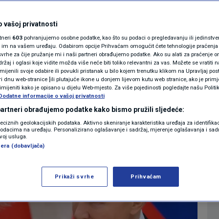
krajini još uvijek
MAGAZIN
N1 KOMENTAR
 vašoj privatnosti
rtneri
603
pohranjujemo osobne podatke, kao što su podaci o pregledavanju ili jedinstveni 
KOLUMNE
o im na vašem uređaju. Odabirom opcije Prihvaćam omogućit ćete tehnologije praćenja
1
VIJET
komentar
|
vrhe za čije pružanje mi i naši partneri obrađujemo podatke. Ako su alati za praćenje
žaj i oglasi koje vidite možda više neće biti toliko relevantni za vas. Možete se vratiti n
N1(DIS)INFO
zmijenili svoje odabire ili povukli pristanak u bilo kojem trenutku klikom na Upravljaj p
i dnu web-stranice [ili plutajuće ikone u donjem lijevom kutu web stranice, ako je primje
KLIMATSKE PROMJENE
rimijeniti kako je opisano u dijelu Web-mjesto. Za više pojedinosti pogledajte našu Politi
Više
Dodatne informacije o vašoj privatnosti
FOTO
 partneri obrađujemo podatke kako bismo pružili sljedeće:
reciznih geolokacijskih podataka. Aktivno skeniranje karakteristika uređaja za identifika
p podacima na uređaju. Personalizirano oglašavanje i sadržaj, mjerenje oglašavanja i sadr
VIDEO
zvoj usluga.
era (dobavljača)
Prikaži svrhe
Prihvaćam