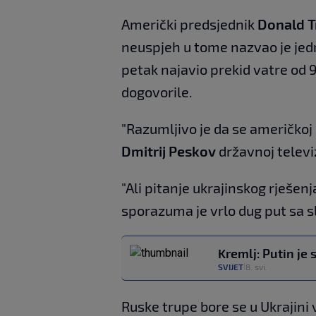
Američki predsjednik
Donald 
neuspjeh u tome nazvao je jedn
petak najavio prekid vatre od 9.
dogovorile.
"Razumljivo je da se američkoj 
Dmitrij Peskov
državnoj televiz
"Ali pitanje ukrajinskog rješen
sporazuma je vrlo dug put sa s
Kremlj: Putin je
SVIJET
8. svi.
|
Ruske trupe bore se u Ukrajini v