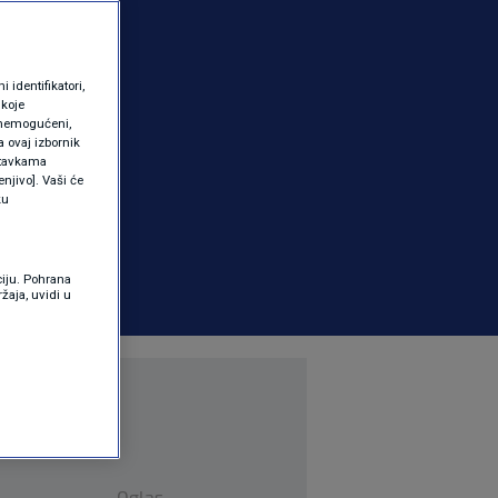
identifikatori,
 koje
 onemogućeni,
a ovaj izbornik
ostavkama
njivo]. Vaši će
ku
ciju. Pohrana
žaja, uvidi u
Oglas