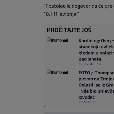
"Postojao je dogovor da će prek
10. i 11. svibnja."
PROČITAJTE JOŠ
Kardiolog: Ovo j
stvar koju uvijek
gledam u nalaz
pacijenata
ZDRAVLJE
8. svi.
|
FOTO / Thomps
pjevao na Zrinje
Oglasili se iz Gra
"Nije bio prijavl
izvođač"
VIJESTI
9. svi.
|