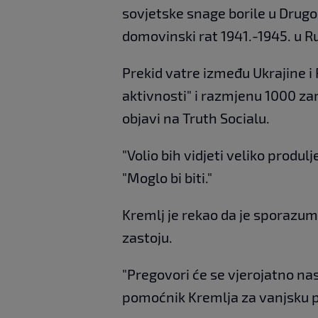
sovjetske snage borile u Drug
domovinski rat 1941.-1945. u Rus
Prekid vatre između Ukrajine i 
aktivnosti" i razmjenu 1000 za
objavi na Truth Socialu.
"Volio bih vidjeti veliko produ
"Moglo bi biti."
Kremlj je rekao da je sporazum 
zastoju.
"Pregovori će se vjerojatno nasta
pomoćnik Kremlja za vanjsku po