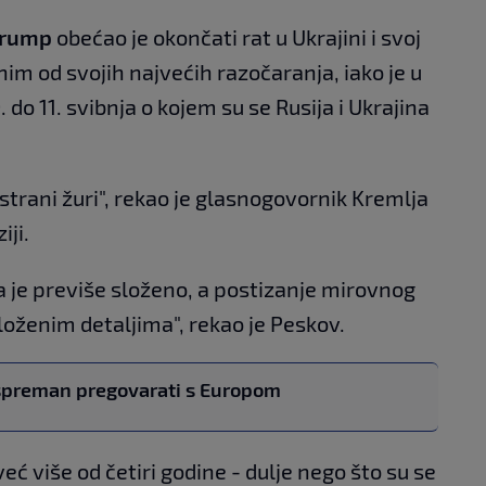
Trump
obećao je okončati rat u Ukrajini i svoj
im od svojih najvećih razočaranja, iako je u
 do 11. svibnja o kojem su se Rusija i Ukrajina
strani žuri", rekao je glasnogovornik Kremlja
iji.
ja je previše složeno, a postizanje mirovnog
loženim detaljima", rekao je Peskov.
 spreman pregovarati s Europom
eć više od četiri godine - dulje nego što su se