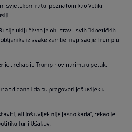
om svjetskom ratu, poznatom kao Veliki
iji.
Rusije uključivao je obustavu svih "kinetičkih
robljenika iz svake zemlje, napisao je Trump u
ljenje", rekao je Trump novinarima u petak.
na tri dana i da su pregovori još uvijek u
viti, ali još uvijek nije jasno kada", rekao je
litiku Jurij Ušakov.