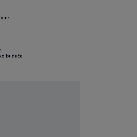
tum:
m
ako buduće