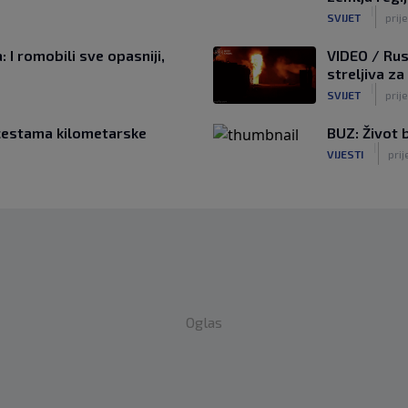
|
SVIJET
prije
 I romobili sve opasniji,
VIDEO / Rus
streljiva za
|
SVIJET
prije
cestama kilometarske
BUZ: Život b
|
VIJESTI
prij
Oglas