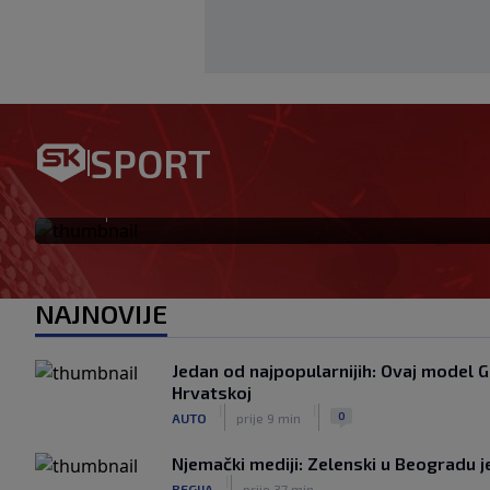
Bio je hit druge lige, a sada 
SPORT
‘Imao sam 16 ponuda, ali ht
|
SK
prije 1 h
NAJNOVIJE
Jedan od najpopularnijih: Ovaj model G
Hrvatskoj
|
|
0
AUTO
prije 9 min
Njemački mediji: Zelenski u Beogradu j
|
REGIJA
prije 37 min