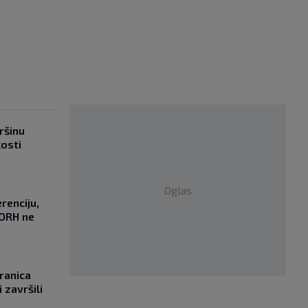
ršinu
kosti
Oglas
renciju,
DORH ne
ranica
 završili