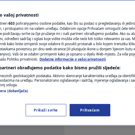
među Kine i Japana.
N1(DIS)INFO
KLIMATSKE PROMJENE
 vašoj privatnosti
rtneri
603
pohranjujemo osobne podatke, kao što su podaci o pregledavanju ili jedins
FOTO
ori, i pristupamo im na vašem uređaju. Odabirom opcije Prihvaćam omogućit ćete teh
a
e podržavaju svrhe za čije pružanje mi i naši partneri obrađujemo podatke. Ako su ala
 određeni sadržaj i oglasi koje vidite možda više neće biti toliko relevantni za vas. Mo
VIDEO
rnik kako biste izmijenili svoje odabire ili povukli pristanak u bilo kojem trenutku kl
stavkama poveznicu pri dnu web-stranice [ili plutajuće ikone u donjem lijevom kutu w
enjivo]. Vaši će se odabiri primijeniti kako je opisano u dijelu Web-mjesto. Za više poj
ašu Politiku privatnosti.
Dodatne informacije o vašoj privatnosti
 partneri obrađujemo podatke kako bismo pružili sljedeće:
reciznih geolokacijskih podataka. Aktivno skeniranje karakteristika uređaja za identifi
p podacima na uređaju. Personalizirano oglašavanje i sadržaj, mjerenje oglašavanja i sad
 Ujedinjene narode, optužujući Tokio da prijeti "or
zvoj usluga.
era (dobavljača)
 se braniti u svojoj najjače formuliranoj izjavi u d
Prikaži svrhe
Prihvaćam