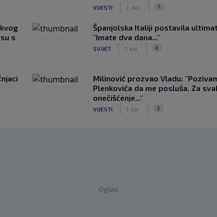
|
|
7
VIJESTI
2. kol.
akvog
Španjolska Italiji postavila ultima
su s
"Imate dva dana..."
|
|
0
SVIJET
7. kol.
čnjaci
Milinović prozvao Vladu: "Poziva
Plenkovića da me posluša. Za sv
onečišćenje..."
|
|
2
VIJESTI
7. kol.
Oglas