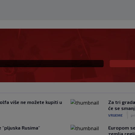
s Istrom prijeti Hajduku:
io sam SHNL’
olfa više ne možete kupiti u
Za tri grad
će se smanj
|
VRIJEME
pr
e "pljuska Rusima"
Europom se 
zemlja regi