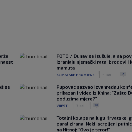
brže
FOTO / Dunav se isušuje, a na pov
tnaest
izranjaju njemački ratni brodovi i 
mamuta
|
|
2
KLIMATSKE PROMJENE
5. kol.
oš se
Pupovac sazvao izvanrednu konfe
prikazan i video iz Knina: "Zašto 
poduzima mjere?"
|
|
19
VIJESTI
7. kol.
Totalni kolaps na jugu Hrvatske, g
paralizirana. Neki iscrpljeni putnici
na Hitnoj: "Ovo je teror!"