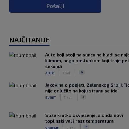
Pošalji
NAJČITANIJE
Auto koji stoji na suncu ne hladi se naj
klimom, nego postupkom koji traje pe
sekundi
|
|
0
AUTO
7. kol.
Jakovina o posjetu Zelenskog Srbiji: "J
nije odlučilo na koju stranu se ide"
|
|
3
SVIJET
7. kol.
Stiže kratko osvježenje, a onda novi
toplinski val i rast temperatura
|
|
0
VRIJEME
7. kol.