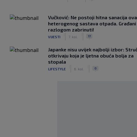
Vučković: Ne postoji hitna sanacija ov
heterogenog sastava otpada. Građani 
razlogom zabrinuti!
|
|
17
VIJESTI
7. kol.
Japanke nisu uvijek najbolji izbor: Stru
otkrivaju koja je ljetna obuća bolja za
stopala
|
|
0
LIFESTYLE
6. kol.