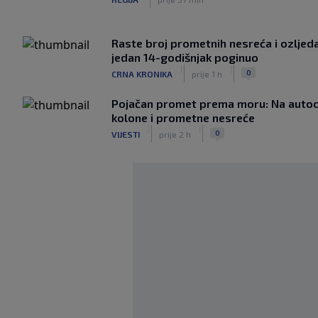
Raste broj prometnih nesreća i ozljeda:
jedan 14-godišnjak poginuo
|
|
0
CRNA KRONIKA
prije 1 h
Pojačan promet prema moru: Na auto
kolone i prometne nesreće
|
|
0
VIJESTI
prije 2 h