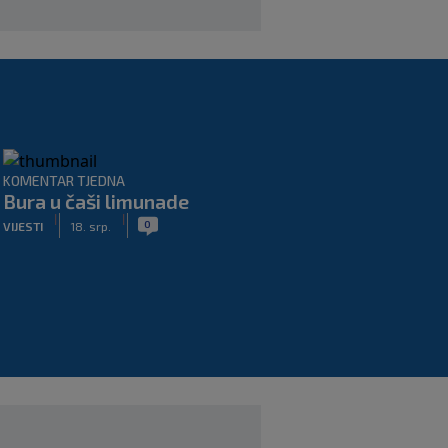
KOMENTAR TJEDNA
Bura u čaši limunade
|
|
0
VIJESTI
18. srp.