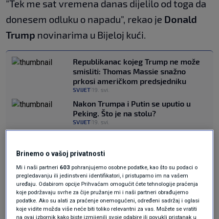
"Tek me sat vremena danas dijelilo od toga da
donesem odluku o napadu", rekao je
Donald
Trump
novinarima u Bijeloj kući.
Republikanac kojeg Trump ne može
smisliti: Thomas Massie snažno
prkosi američkom predsjedniku
SVIJET
19. svi.
|
Nakon Trumpa i Putin se uputio u
Peking. Što je na stolu?
SVIJET
19. svi.
|
Kazao je i da iranski čelnici mole da se postigne
Brinemo o vašoj privatnosti
dogovor, ali da će, ne postigne li se, u
Mi i naši partneri
603
pohranjujemo osobne podatke, kao što su podaci o
pregledavanju ili jedinstveni identifikatori, i pristupamo im na vašem
predstojećim danima uslijediti novi američki
uređaju. Odabirom opcije Prihvaćam omogućit ćete tehnologije praćenja
koje podržavaju svrhe za čije pružanje mi i naši partneri obrađujemo
napad.
podatke. Ako su alati za praćenje onemogućeni, određeni sadržaj i oglasi
koje vidite možda više neće biti toliko relevantni za vas. Možete se vratiti
na ovaj izbornik kako biste izmijenili svoje odabire ili povukli pristanak u