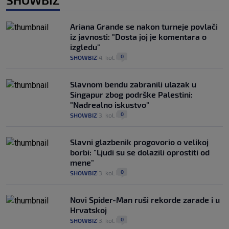
Ariana Grande se nakon turneje povlači
iz javnosti: "Dosta joj je komentara o
izgledu"
0
SHOWBIZ
4. kol.
|
|
Slavnom bendu zabranili ulazak u
Singapur zbog podrške Palestini:
"Nadrealno iskustvo"
0
SHOWBIZ
3. kol.
|
|
Slavni glazbenik progovorio o velikoj
borbi: "Ljudi su se dolazili oprostiti od
mene"
0
SHOWBIZ
3. kol.
|
|
Novi Spider-Man ruši rekorde zarade i u
Hrvatskoj
0
SHOWBIZ
3. kol.
|
|