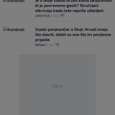
Je li bolje stalno držati klimu uključenom
ili je povremeno gasiti? Stručnjaci
otkrivaju kada ćete najviše uštedjeti
0
LIFESTYLE
4. kol.
|
|
Srpski povjesničar o Oluji: Hrvati imaju
što slaviti, dobili su ono što im povijesno
pripada
4
REGIJA
6. kol.
|
|
Oglas