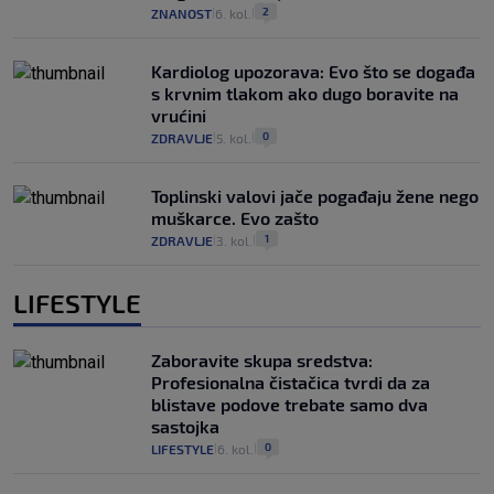
2
ZNANOST
6. kol.
|
|
Kardiolog upozorava: Evo što se događa
s krvnim tlakom ako dugo boravite na
vrućini
0
ZDRAVLJE
5. kol.
|
|
Toplinski valovi jače pogađaju žene nego
muškarce. Evo zašto
1
ZDRAVLJE
3. kol.
|
|
LIFESTYLE
Zaboravite skupa sredstva:
Profesionalna čistačica tvrdi da za
blistave podove trebate samo dva
sastojka
0
LIFESTYLE
6. kol.
|
|