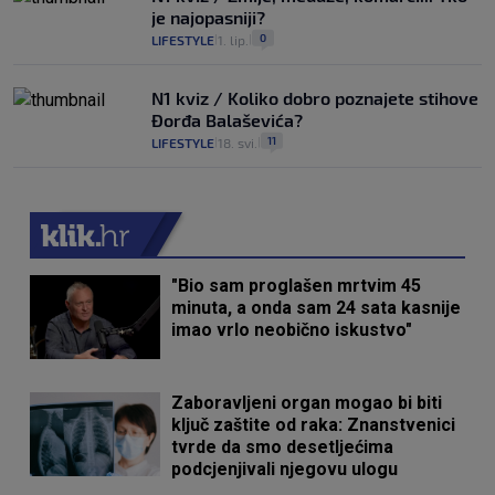
je najopasniji?
0
LIFESTYLE
1. lip.
|
|
N1 kviz / Koliko dobro poznajete stihove
Đorđa Balaševića?
11
LIFESTYLE
18. svi.
|
|
"Bio sam proglašen mrtvim 45
minuta, a onda sam 24 sata kasnije
imao vrlo neobično iskustvo"
Zaboravljeni organ mogao bi biti
ključ zaštite od raka: Znanstvenici
tvrde da smo desetljećima
podcjenjivali njegovu ulogu