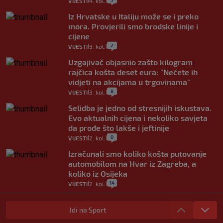
VIJESTI
4. kol.
|
|
Iz Hrvatske u Italiju može se i preko
mora. Provjerili smo brodske linije i
cijene
2
VIJESTI
3. kol.
|
|
Uzgajivač objasnio zašto kilogram
rajčica košta deset eura: "Nećete ih
vidjeti na akcijama u trgovinama"
8
VIJESTI
3. kol.
|
|
Selidba je jedno od stresnijih iskustava.
Evo aktualnih cijena i nekoliko savjeta
da prođe što lakše i jeftinije
0
VIJESTI
2. kol.
|
|
Izračunali smo koliko košta putovanje
automobilom na Hvar iz Zagreba, a
koliko iz Osijeka
14
VIJESTI
2. kol.
|
|
"Kći je otišla na more, a zaboravila
zdravstvenu iskaznicu". Kakva su prava
Idi na Sport
pacijenata izvan mjesta prebivališta?