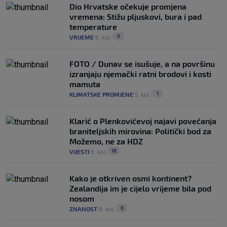
Dio Hrvatske očekuje promjena
vremena: Stižu pljuskovi, bura i pad
temperature
0
VRIJEME
6. kol.
|
|
FOTO / Dunav se isušuje, a na površinu
izranjaju njemački ratni brodovi i kosti
mamuta
1
KLIMATSKE PROMJENE
5. kol.
|
|
Klarić o Plenkovićevoj najavi povećanja
braniteljskih mirovina: Politički bod za
Možemo, ne za HDZ
18
VIJESTI
6. kol.
|
|
Kako je otkriven osmi kontinent?
Zealandija im je cijelo vrijeme bila pod
nosom
0
ZNANOST
6. kol.
|
|