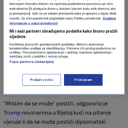
"Dakle, mislim dva ili tri dana, možda petak,
bilo kojem trenutku klikom na Upravljaj postavkama poveznicu pri dnu
web-stranice [ili plutajuće ikone u donjem lijevom kutu web stranice, ako
subota, nedjelja, tako nešto, možda početkom
je primjenjivo]. Vaši će se odabiri primijeniti kako je opisano u dijelu Web-
mjesto. Za više pojedinosti pogledajte našu Politiku privatnosti.
Dodatne
sljedećeg tjedna, u ograničenom vremenu jer
informacije o vašoj privatnosti
im ne možemo dopustiti da imaju novo
Mi i naši partneri obrađujemo podatke kako bismo pružili
sljedeće:
nuklearno
oružje
."
Korištenje preciznih geolokacijskih podataka. Aktivno skeniranje
karakteristika uređaja za identifikaciju. Pohrana i/ili pristup podacima na
Govoreći o Kubi, Trump je rekao kako vjeruje da
uređaju. Personalizirano oglašavanje i sadržaj, mjerenje oglašavanja i
sadržaja, uvidi u publiku i razvoj usluga.
se može postići diplomatski dogovor s vladom
Popis partnera (dobavljača)
u Havani i da može pomoći toj zemlji bez obzira
na to hoće li ondje doći do "promjene režima" ili
Prikaži svrhe
Prihvaćam
ne.
"Mislim da se može" postići, odgovorio je
Trump
novinarima u Bijeloj kući na pitanje
vjeruje li da se može postići diplomatski