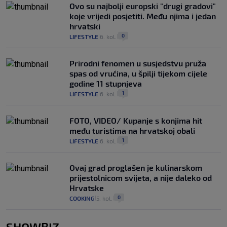
Ovo su najbolji europski "drugi gradovi"
koje vrijedi posjetiti. Među njima i jedan
hrvatski
0
LIFESTYLE
6. kol.
|
|
Prirodni fenomen u susjedstvu pruža
spas od vrućina, u špilji tijekom cijele
godine 11 stupnjeva
1
LIFESTYLE
6. kol.
|
|
FOTO, VIDEO/ Kupanje s konjima hit
među turistima na hrvatskoj obali
1
LIFESTYLE
6. kol.
|
|
Ovaj grad proglašen je kulinarskom
prijestolnicom svijeta, a nije daleko od
Hrvatske
0
COOKING
5. kol.
|
|
SHOWBIZ