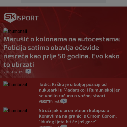
SPORT
Marušić o kolonama na autocestama:
Policija satima obavlja očevide
nesreća kao prije 50 godina. Evo kako
to ubrzati
6
VIJESTI
4. kol.
|
|
Tadić: Krško je u boljoj poziciji od
nuklearki u Mađarskoj i Rumunjskoj jer
se vodilo računa o važnoj stvari
5
VIJESTI
4. kol.
|
|
Stručnjak o prometnom kolapsu u
Konavlima na granici s Crnom Gorom:
"Idućeg ljeta bit će još gore"
3