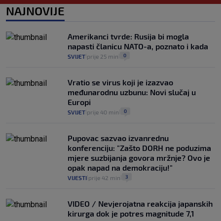
1
VIJESTI
1. kol.
NAJNOVIJE
|
|
Provjerili smo "što ćemo onda" ako
Plenković na 15 dana ukine mjere: "Ne bi
Amerikanci tvrde: Rusija bi mogla
se dogodilo ništa. Vlada se zaljubila u te
napasti članicu NATO-a, poznato i kada
intervencije"
0
SVIJET
prije 25 min
|
|
25
VIJESTI
30. srp.
|
|
Vratio se virus koji je izazvao
međunarodnu uzbunu: Novi slučaj u
Europi
0
SVIJET
prije 40 min
|
|
Pupovac sazvao izvanrednu
konferenciju: "Zašto DORH ne poduzima
mjere suzbijanja govora mržnje? Ovo je
opak napad na demokraciju!"
3
VIJESTI
prije 42 min
|
|
VIDEO / Nevjerojatna reakcija japanskih
kirurga dok je potres magnitude 7,1