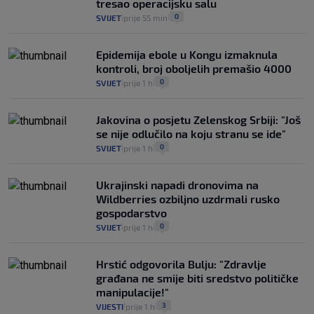
tresao operacijsku salu
0
SVIJET
prije 55 min
|
|
Epidemija ebole u Kongu izmaknula
kontroli, broj oboljelih premašio 4000
0
SVIJET
prije 1 h
|
|
Jakovina o posjetu Zelenskog Srbiji: "Još
se nije odlučilo na koju stranu se ide"
0
SVIJET
prije 1 h
|
|
Ukrajinski napadi dronovima na
Wildberries ozbiljno uzdrmali rusko
gospodarstvo
0
SVIJET
prije 1 h
|
|
Hrstić odgovorila Bulju: "Zdravlje
građana ne smije biti sredstvo političke
manipulacije!"
3
VIJESTI
prije 1 h
|
|