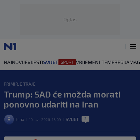
Oglas
NAJNOVIJE
VIJESTI
SVIJET
VRIJEME
N1 TEME
REGIJA
MAG
PRIMIRJE TRAJE
Trump: SAD će možda morati
ponovno udariti na Iran
2
Hina
SVIJET
19. svi. 2026. 18:09
|
|
|