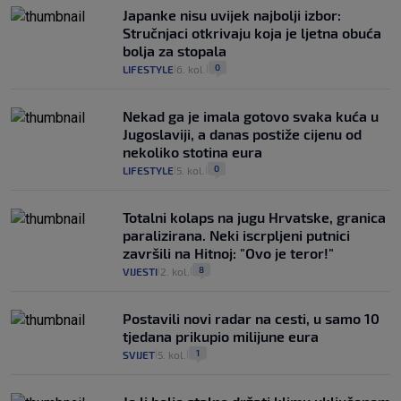
Japanke nisu uvijek najbolji izbor:
Stručnjaci otkrivaju koja je ljetna obuća
bolja za stopala
0
LIFESTYLE
6. kol.
|
|
Nekad ga je imala gotovo svaka kuća u
Jugoslaviji, a danas postiže cijenu od
nekoliko stotina eura
0
LIFESTYLE
5. kol.
|
|
Totalni kolaps na jugu Hrvatske, granica
paralizirana. Neki iscrpljeni putnici
završili na Hitnoj: "Ovo je teror!"
8
VIJESTI
2. kol.
|
|
Postavili novi radar na cesti, u samo 10
tjedana prikupio milijune eura
1
SVIJET
5. kol.
|
|