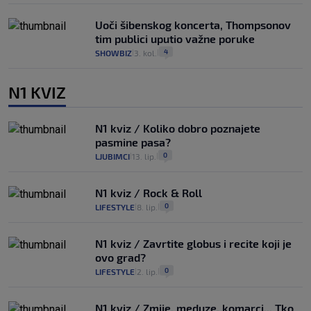
Uoči šibenskog koncerta, Thompsonov
tim publici uputio važne poruke
4
SHOWBIZ
3. kol.
|
|
N1 KVIZ
N1 kviz / Koliko dobro poznajete
pasmine pasa?
0
LJUBIMCI
13. lip.
|
|
N1 kviz / Rock & Roll
0
LIFESTYLE
8. lip.
|
|
N1 kviz / Zavrtite globus i recite koji je
ovo grad?
0
LIFESTYLE
2. lip.
|
|
N1 kviz / Zmije, meduze, komarci... Tko