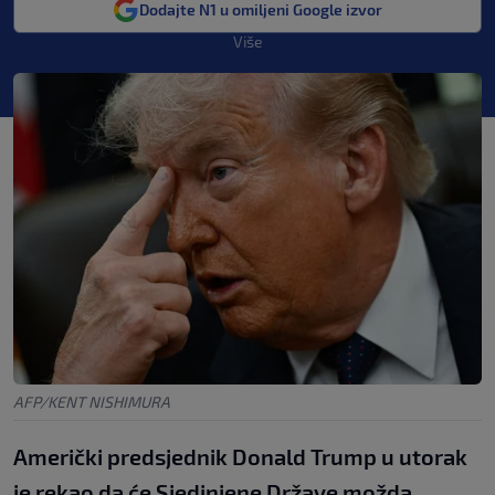
Dodajte N1 u omiljeni Google izvor
Više
AFP/KENT NISHIMURA
Američki predsjednik Donald Trump u utorak
je rekao da će Sjedinjene Države možda