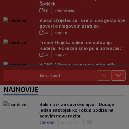
Šotiček
|
SK
prije 49 min.
Vlašić strijelac za Torino; ova gesta sve
govori o njegovom statusu
|
SK
prije 1 h
Trener Osijeka nakon demoliranja
Rudeša: ‘Pokazali smo puni potencijal’
|
SK
prije 2 h
VIDEO / Potez kakav se rijetko viđa:
Kada pomoć nije stigla, na rukama je
Idi na Sport
iznio suigrača u bolovima
|
SK
prije 5 h
NAJNOVIJE
Vušković debitirao za Brighton:
Pogledajte brojke iz prvog nastupa
|
Bakin trik za savršen ajvar: Dodaje
SK
prije 3 h
jedan sastojak koji okus podiže na
Dinamo u finalu Ramljaka! Sutra protiv
sasvim novu razinu
Ajaxa na glavnom terenu Maksimira
|
|
0
COOKING
prije 0 min.
|
SK
prije 3 h