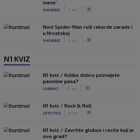
mene"
|
|
0
SHOWBIZ
3. kol.
Novi Spider-Man ruši rekorde zarade i
u Hrvatskoj
|
|
0
SHOWBIZ
3. kol.
N1 KVIZ
N1 kviz / Koliko dobro poznajete
pasmine pasa?
|
|
0
LJUBIMCI
13. lip.
N1 kviz / Rock & Roll
|
|
0
LIFESTYLE
8. lip.
N1 kviz / Zavrtite globus i recite koji je
ovo grad?