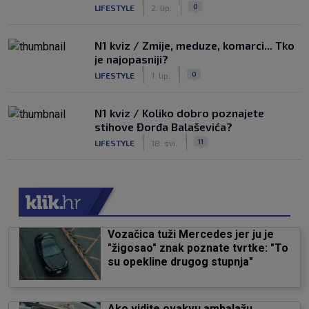
|
|
0
LIFESTYLE
2. lip.
N1 kviz / Zmije, meduze, komarci... Tko
je najopasniji?
|
|
0
LIFESTYLE
1. lip.
N1 kviz / Koliko dobro poznajete
stihove Đorđa Balaševića?
|
|
11
LIFESTYLE
18. svi.
Vozačica tuži Mercedes jer ju je
"žigosao" znak poznate tvrtke: "To
su opekline drugog stupnja"
Ako vidite ovakvu ambalažu