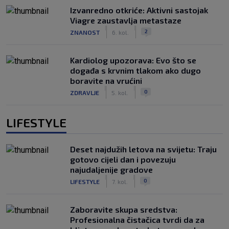
Izvanredno otkriće: Aktivni sastojak
Viagre zaustavlja metastaze
|
|
2
ZNANOST
6. kol.
Kardiolog upozorava: Evo što se
događa s krvnim tlakom ako dugo
boravite na vrućini
|
|
0
ZDRAVLJE
5. kol.
LIFESTYLE
Deset najdužih letova na svijetu: Traju
gotovo cijeli dan i povezuju
najudaljenije gradove
|
|
0
LIFESTYLE
7. kol.
Zaboravite skupa sredstva:
Profesionalna čistačica tvrdi da za