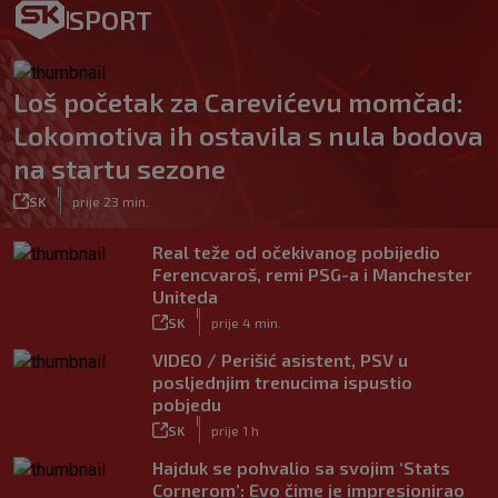
SPORT
Loš početak za Carevićevu momčad:
Lokomotiva ih ostavila s nula bodova
na startu sezone
|
SK
prije 23 min.
Real teže od očekivanog pobijedio
Ferencvaroš, remi PSG-a i Manchester
Uniteda
|
SK
prije 4 min.
VIDEO / Perišić asistent, PSV u
posljednjim trenucima ispustio
pobjedu
|
SK
prije 1 h
Hajduk se pohvalio sa svojim ‘Stats
Cornerom’: Evo čime je impresionirao