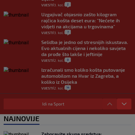
2
VIJESTI
3. kol.
|
|
Uzgajivač objasnio zašto kilogram
rajčica košta deset eura: "Nećete ih
vidjeti na akcijama u trgovinama"
7
VIJESTI
3. kol.
|
|
Selidba je jedno od stresnijih iskustava.
Evo aktualnih cijena i nekoliko savjeta
da prođe što lakše i jeftinije
0
VIJESTI
2. kol.
|
|
Izračunali smo koliko košta putovanje
automobilom na Hvar iz Zagreba, a
koliko iz Osijeka
14
VIJESTI
2. kol.
|
|
"Kći je otišla na more, a zaboravila
zdravstvenu iskaznicu". Kakva su prava
Idi na Sport
pacijenata izvan mjesta prebivališta?
1
VIJESTI
1. kol.
NAJNOVIJE
|
|
Provjerili smo "što ćemo onda" ako
Plenković na 15 dana ukine mjere: "Ne bi
Zaboravite skupa sredstva: