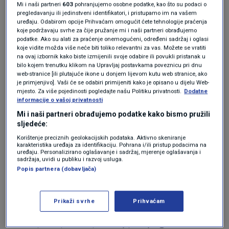
Mi i naši partneri
603
pohranjujemo osobne podatke, kao što su podaci o
vatrogasne ekipe kako pokušavaju ugasiti
pregledavanju ili jedinstveni identifikatori, i pristupamo im na vašem
uređaju. Odabirom opcije Prihvaćam omogućit ćete tehnologije praćenja
plamen.
koje podržavaju svrhe za čije pružanje mi i naši partneri obrađujemo
podatke. Ako su alati za praćenje onemogućeni, određeni sadržaj i oglasi
koje vidite možda više neće biti toliko relevantni za vas. Možete se vratiti
na ovaj izbornik kako biste izmijenili svoje odabire ili povukli pristanak u
Zelenski je jedna od najvećih
bilo kojem trenutku klikom na Upravljaj postavkama poveznicu pri dnu
prepreka za mir, kaže bivša
web-stranice [ili plutajuće ikone u donjem lijevom kutu web stranice, ako
glasnogovornica ukrajinskog
je primjenjivo]. Vaši će se odabiri primijeniti kako je opisano u dijelu Web-
predsjednika
mjesto. Za više pojedinosti pogledajte našu Politiku privatnosti.
Dodatne
SVIJET
17. svi.
|
informacije o vašoj privatnosti
Zelenski objavio video: "Ovo su naše
Mi i naši partneri obrađujemo podatke kako bismo pružili
dalekometne sankcije Rusiji"
sljedeće:
SVIJET
16. svi.
|
Korištenje preciznih geolokacijskih podataka. Aktivno skeniranje
karakteristika uređaja za identifikaciju. Pohrana i/ili pristup podacima na
uređaju. Personalizirano oglašavanje i sadržaj, mjerenje oglašavanja i
sadržaja, uvidi u publiku i razvoj usluga.
"Naši odgovori na rusko produženje rata i
Popis partnera (dobavljača)
njihove napade na naše gradove i zajednice su
potpuno opravdani", rekao je Zelenskij.
Prikaži svrhe
Prihvaćam
Dodao je da je Ukrajina uspjela pogoditi mete