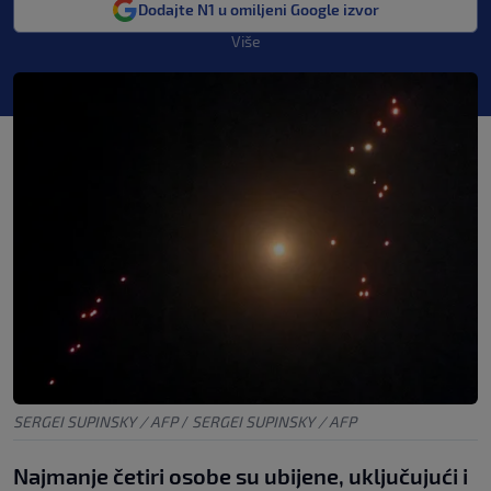
Dodajte N1 u omiljeni Google izvor
Više
SERGEI SUPINSKY / AFP
/
SERGEI SUPINSKY / AFP
Najmanje četiri osobe su ubijene, uključujući i