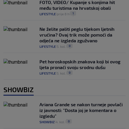
FOTO, VIDEO/ Kupanje s konjima hit
među turistima na hrvatskoj obali
1
LIFESTYLE
prije 8 h
|
|
Ne želite paliti peglu tijekom ljetnih
vrućina? Ovaj trik može pomoći da
odjeća ne izgleda zgužvano
0
LIFESTYLE
5. kol.
|
|
Pet horoskopskih znakova koji bi ovog
ljeta pronaći svoju srodnu dušu
0
LIFESTYLE
5. kol.
|
|
SHOWBIZ
Ariana Grande se nakon turneje povlači
iz javnosti: "Dosta joj je komentara o
izgledu"
0
SHOWBIZ
4. kol.
|
|