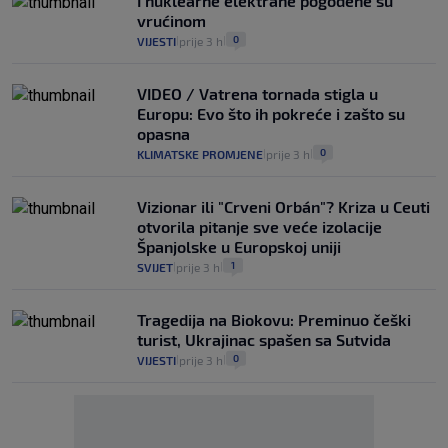
I nuklearne elektrane pogođene su
vrućinom
0
VIJESTI
prije 3 h
|
|
VIDEO / Vatrena tornada stigla u
Europu: Evo što ih pokreće i zašto su
opasna
0
KLIMATSKE PROMJENE
prije 3 h
|
|
Vizionar ili "Crveni Orbán"? Kriza u Ceuti
otvorila pitanje sve veće izolacije
Španjolske u Europskoj uniji
1
SVIJET
prije 3 h
|
|
Tragedija na Biokovu: Preminuo češki
turist, Ukrajinac spašen sa Sutvida
0
VIJESTI
prije 3 h
|
|