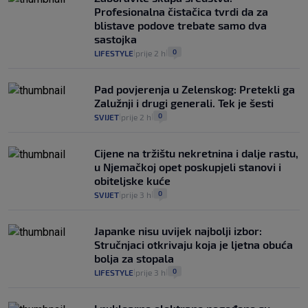
se dogodilo ništa. Vlada se zaljubila u te
Profesionalna čistačica tvrdi da za
intervencije"
blistave podove trebate samo dva
25
VIJESTI
30. srp.
|
|
sastojka
0
LIFESTYLE
prije 2 h
|
|
Pad povjerenja u Zelenskog: Pretekli ga
Zalužnji i drugi generali. Tek je šesti
0
SVIJET
prije 2 h
|
|
Cijene na tržištu nekretnina i dalje rastu,
u Njemačkoj opet poskupjeli stanovi i
obiteljske kuće
0
SVIJET
prije 3 h
|
|
Japanke nisu uvijek najbolji izbor:
Stručnjaci otkrivaju koja je ljetna obuća
bolja za stopala
0
LIFESTYLE
prije 3 h
|
|