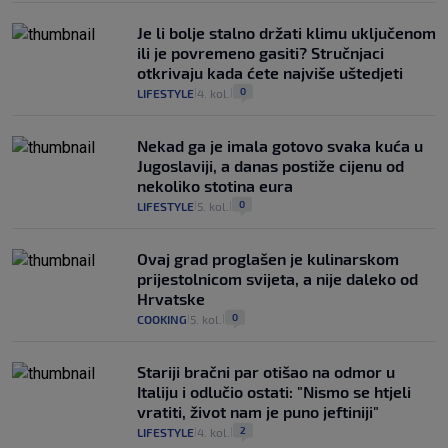
Je li bolje stalno držati klimu uključenom
ili je povremeno gasiti? Stručnjaci
otkrivaju kada ćete najviše uštedjeti
0
LIFESTYLE
4. kol.
|
|
Nekad ga je imala gotovo svaka kuća u
Jugoslaviji, a danas postiže cijenu od
nekoliko stotina eura
0
LIFESTYLE
5. kol.
|
|
Ovaj grad proglašen je kulinarskom
prijestolnicom svijeta, a nije daleko od
Hrvatske
0
COOKING
5. kol.
|
|
Stariji bračni par otišao na odmor u
Italiju i odlučio ostati: "Nismo se htjeli
vratiti, život nam je puno jeftiniji"
2
LIFESTYLE
4. kol.
|
|