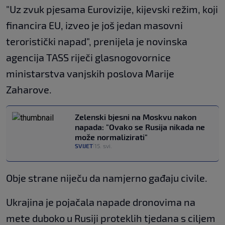
"Uz zvuk pjesama Eurovizije, kijevski režim, koji
financira EU, izveo je još jedan masovni
teroristički napad", prenijela je novinska
agencija TASS riječi glasnogovornice
ministarstva vanjskih poslova Marije
Zaharove.
Zelenski bjesni na Moskvu nakon
napada: "Ovako se Rusija nikada ne
može normalizirati"
SVIJET
15. svi.
|
Obje strane niječu da namjerno gađaju civile.
Ukrajina je pojačala napade dronovima na
mete duboko u Rusiji proteklih tjedana s ciljem