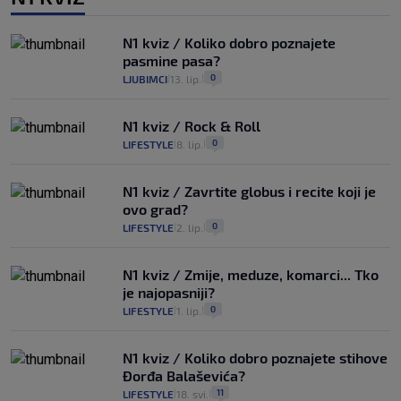
N1 kviz / Koliko dobro poznajete
pasmine pasa?
0
LJUBIMCI
13. lip.
|
|
N1 kviz / Rock & Roll
0
LIFESTYLE
8. lip.
|
|
N1 kviz / Zavrtite globus i recite koji je
ovo grad?
0
LIFESTYLE
2. lip.
|
|
N1 kviz / Zmije, meduze, komarci... Tko
je najopasniji?
0
LIFESTYLE
1. lip.
|
|
N1 kviz / Koliko dobro poznajete stihove
Đorđa Balaševića?
11
LIFESTYLE
18. svi.
|
|