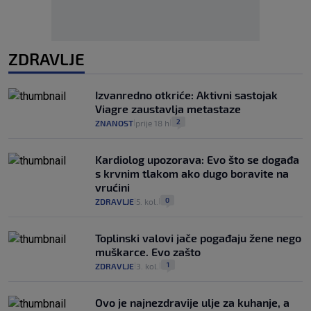
ZDRAVLJE
Izvanredno otkriće: Aktivni sastojak
Viagre zaustavlja metastaze
2
ZNANOST
prije 18 h
|
|
Kardiolog upozorava: Evo što se događa
s krvnim tlakom ako dugo boravite na
vrućini
0
ZDRAVLJE
5. kol.
|
|
Toplinski valovi jače pogađaju žene nego
muškarce. Evo zašto
1
ZDRAVLJE
3. kol.
|
|
Ovo je najnezdravije ulje za kuhanje, a