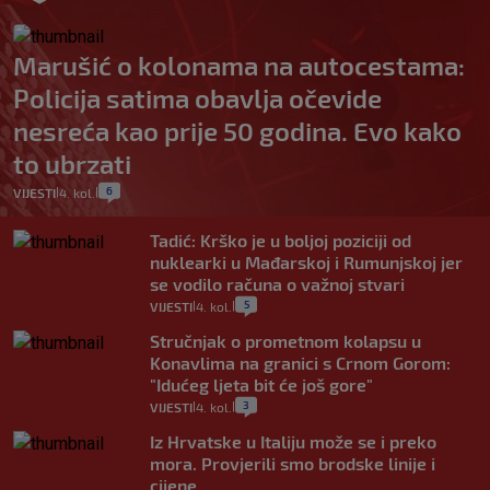
Marušić o kolonama na autocestama:
Policija satima obavlja očevide
nesreća kao prije 50 godina. Evo kako
to ubrzati
6
VIJESTI
4. kol.
|
|
Tadić: Krško je u boljoj poziciji od
nuklearki u Mađarskoj i Rumunjskoj jer
se vodilo računa o važnoj stvari
5
VIJESTI
4. kol.
|
|
Stručnjak o prometnom kolapsu u
Konavlima na granici s Crnom Gorom:
"Idućeg ljeta bit će još gore"
3
VIJESTI
4. kol.
|
|
Iz Hrvatske u Italiju može se i preko
mora. Provjerili smo brodske linije i
cijene