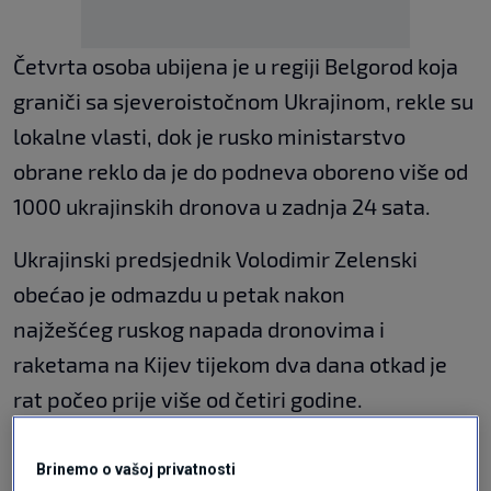
Četvrta osoba ubijena je u regiji Belgorod koja
graniči sa sjeveroistočnom Ukrajinom, rekle su
lokalne vlasti, dok je rusko ministarstvo
obrane reklo da je do podneva oboreno više od
1000 ukrajinskih dronova u zadnja 24 sata.
Ukrajinski predsjednik Volodimir Zelenski
obećao je odmazdu u petak nakon
najžešćeg ruskog napada dronovima i
raketama na Kijev tijekom dva dana otkad je
rat počeo prije više od četiri godine.
Potvrdivši napad, Zelenski je objavio na X-u
Brinemo o vašoj privatnosti
video drona koji leti, stupove crnog dima te