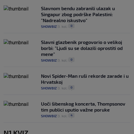
Slavnom bendu zabranili ulazak u
Singapur zbog podrške Palestini:
"Nadrealno iskustvo"
0
SHOWBIZ
3. kol.
|
|
Slavni glazbenik progovorio o velikoj
borbi: "Ljudi su se dolazili oprostiti od
mene"
0
SHOWBIZ
3. kol.
|
|
Novi Spider-Man ruši rekorde zarade i u
Hrvatskoj
0
SHOWBIZ
3. kol.
|
|
Uoči šibenskog koncerta, Thompsonov
tim publici uputio važne poruke
4
SHOWBIZ
3. kol.
|
|
N1 KVIZ