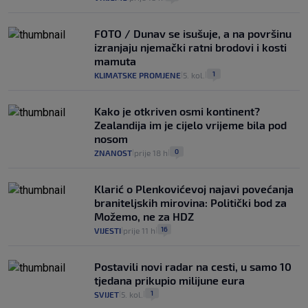
FOTO / Dunav se isušuje, a na površinu
izranjaju njemački ratni brodovi i kosti
mamuta
1
KLIMATSKE PROMJENE
5. kol.
|
|
Kako je otkriven osmi kontinent?
Zealandija im je cijelo vrijeme bila pod
nosom
0
ZNANOST
prije 18 h
|
|
Klarić o Plenkovićevoj najavi povećanja
braniteljskih mirovina: Politički bod za
Možemo, ne za HDZ
16
VIJESTI
prije 11 h
|
|
Postavili novi radar na cesti, u samo 10
tjedana prikupio milijune eura
1
SVIJET
5. kol.
|
|