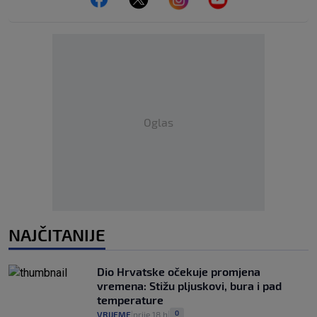
Oglas
NAJČITANIJE
Dio Hrvatske očekuje promjena
vremena: Stižu pljuskovi, bura i pad
temperature
0
VRIJEME
prije 18 h
|
|