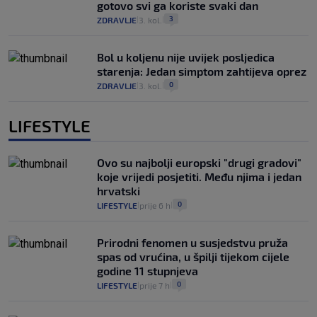
gotovo svi ga koriste svaki dan
3
ZDRAVLJE
3. kol.
|
|
Bol u koljenu nije uvijek posljedica
starenja: Jedan simptom zahtijeva oprez
0
ZDRAVLJE
3. kol.
|
|
LIFESTYLE
Ovo su najbolji europski "drugi gradovi"
koje vrijedi posjetiti. Među njima i jedan
hrvatski
0
LIFESTYLE
prije 6 h
|
|
Prirodni fenomen u susjedstvu pruža
spas od vrućina, u špilji tijekom cijele
godine 11 stupnjeva
0
LIFESTYLE
prije 7 h
|
|