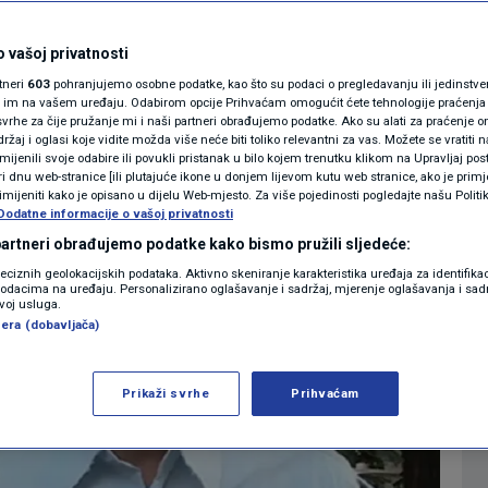
i istoku zemlje
MAGAZIN
N1 KOMENTAR
 vašoj privatnosti
0
23:59
INFO
komentara
|
|
rtneri
603
pohranjujemo osobne podatke, kao što su podaci o pregledavanju ili jedinstveni 
KOLUMNE
o im na vašem uređaju. Odabirom opcije Prihvaćam omogućit ćete tehnologije praćenja
vrhe za čije pružanje mi i naši partneri obrađujemo podatke. Ako su alati za praćenje
žaj i oglasi koje vidite možda više neće biti toliko relevantni za vas. Možete se vratiti n
N1(DIS)INFO
zmijenili svoje odabire ili povukli pristanak u bilo kojem trenutku klikom na Upravljaj p
i dnu web-stranice [ili plutajuće ikone u donjem lijevom kutu web stranice, ako je primje
KLIMATSKE PROMJENE
rimijeniti kako je opisano u dijelu Web-mjesto. Za više pojedinosti pogledajte našu Politi
Dodatne informacije o vašoj privatnosti
FOTO
 partneri obrađujemo podatke kako bismo pružili sljedeće:
reciznih geolokacijskih podataka. Aktivno skeniranje karakteristika uređaja za identifika
p podacima na uređaju. Personalizirano oglašavanje i sadržaj, mjerenje oglašavanja i sadr
VIDEO
zvoj usluga.
era (dobavljača)
Prikaži svrhe
Prihvaćam