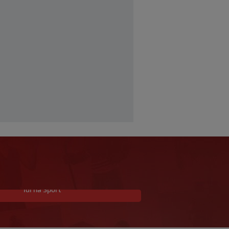
Idi na Sport
Budimir se vratio nakon
ljetnog odmora i odmah
zabio za Osasunu