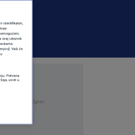
identifikatori,
 koje
 onemogućeni,
a ovaj izbornik
ostavkama
njivo]. Vaši će
ku
ciju. Pohrana
žaja, uvidi u
Oglas