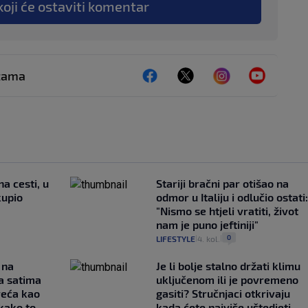
koji će ostaviti komentar
ežama
na cesti, u
Stariji bračni par otišao na
kupio
odmor u Italiju i odlučio ostati:
"Nismo se htjeli vratiti, život
nam je puno jeftiniji"
0
LIFESTYLE
4. kol.
|
|
 na
Je li bolje stalno držati klimu
a satima
uključenom ili je povremeno
reća kao
gasiti? Stručnjaci otkrivaju
 kako to
kada ćete najviše uštedjeti