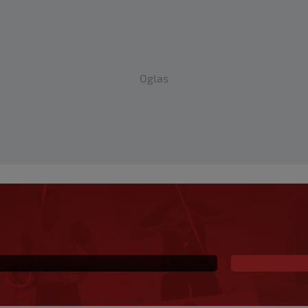
Oglas
laska među Vatrene,
pogodak za