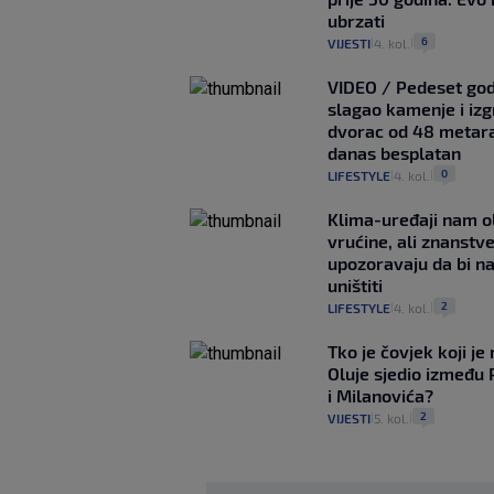
ubrzati
6
VIJESTI
4. kol.
|
|
VIDEO / Pedeset god
slagao kamenje i izg
dvorac od 48 metara,
danas besplatan
0
LIFESTYLE
4. kol.
|
|
Klima-uređaji nam o
vrućine, ali znanstve
upozoravaju da bi n
uništiti
2
LIFESTYLE
4. kol.
|
|
Tko je čovjek koji je
Oluje sjedio između
i Milanovića?
2
VIJESTI
5. kol.
|
|