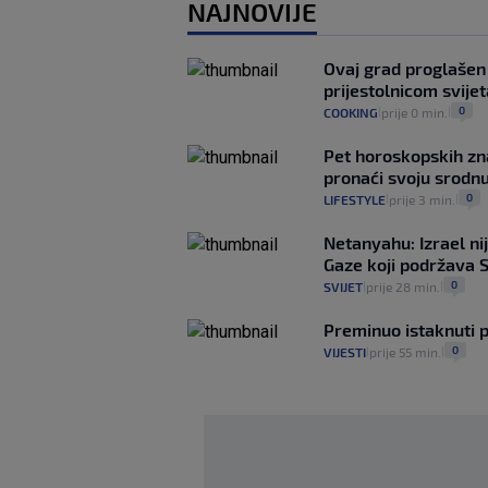
NAJNOVIJE
Ovaj grad proglašen
prijestolnicom svije
0
COOKING
prije 0 min.
|
|
Pet horoskopskih zna
pronaći svoju srodn
0
LIFESTYLE
prije 3 min.
|
|
Netanyahu: Izrael ni
Gaze koji podržava 
0
SVIJET
prije 28 min.
|
|
Preminuo istaknuti p
0
VIJESTI
prije 55 min.
|
|