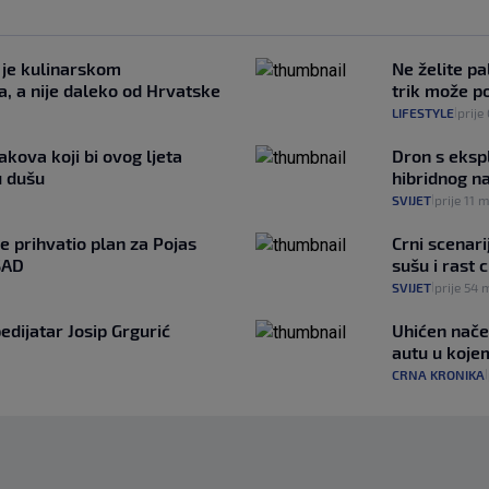
 je kulinarskom
Ne želite pa
ta, a nije daleko od Hrvatske
trik može p
LIFESTYLE
prije
|
kova koji bi ovog ljeta
Dron s ekspl
u dušu
hibridnog n
SVIJET
prije 11 m
|
je prihvatio plan za Pojas
Crni scenari
SAD
sušu i rast 
SVIJET
prije 54 
|
edijatar Josip Grgurić
Uhićen načel
autu u kojem
CRNA KRONIKA
|