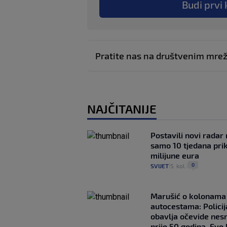
Budi prvi 
Pratite nas na društvenim mr
NAJČITANIJE
Postavili novi radar 
samo 10 tjedana pri
milijune eura
0
SVIJET
5. kol.
|
|
Marušić o kolonama
autocestama: Policij
obavlja očevide nes
prije 50 godina. Evo