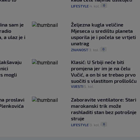
0
LIFESTYLE
4. kol.
|
|
ina sam je
Željezna kugla veličine
radio
Mjeseca u središtu planeta
 a ulaz je i
usporila je i počela se vrtjeti
unatrag
0
ZNANOST
3. kol.
|
|
lakšavaju
Klasić: U Srbiji neće biti
nici
promjena jer im je na čelu
as mogli
Vučić, a on bi se trebao prvo
suočiti s vlastitom prošlošću
VIJESTI
5. kol.
|
 na proslavi
Zaboravite ventilatore: Stari
 Plenkovića
marokanski trik može
rashladiti stan bez potrošnje
struje
6
LIFESTYLE
3. kol.
|
|