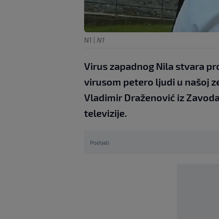
N1
|
N1
Virus zapadnog Nila stvara p
virusom petero ljudi u našoj ze
Vladimir Draženović iz Zavoda
televizije.
Podijeli