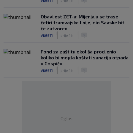
VIJESTI
prije 1 h
Obavijest ZET-a: Mijenjaju se trase
četiri tramvajske linije, dio Savske bit
će zatvoren
|
|
0
VIJESTI
prije 1 h
Fond za zaštitu okoliša procijenio
koliko bi mogla koštati sanacija otpada
u Gospiću
|
|
0
VIJESTI
prije 1 h
Oglas