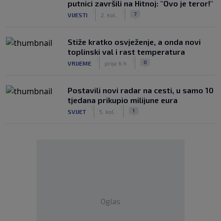
putnici završili na Hitnoj: "Ovo je teror!"
|
|
7
VIJESTI
2. kol.
Stiže kratko osvježenje, a onda novi
toplinski val i rast temperatura
|
|
0
VRIJEME
prije 6 h
Postavili novi radar na cesti, u samo 10
tjedana prikupio milijune eura
|
|
1
SVIJET
5. kol.
Oglas