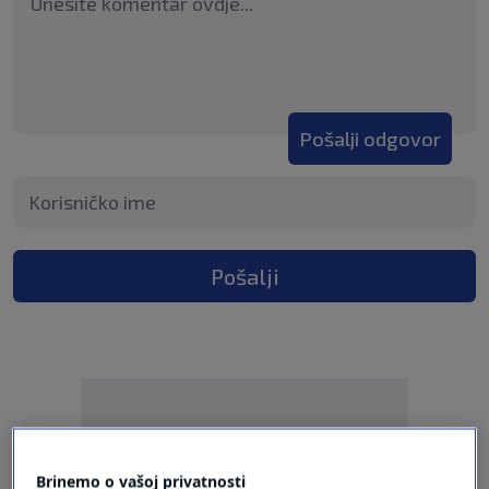
Pošalji odgovor
Pošalji
Brinemo o vašoj privatnosti