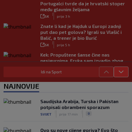
Portugalci tvrde da je hrvatski stoper
među glavnim željama
|
SK
prije 3 h
Znate li kad je Hajduk u Europi zadnji
put dao pet golova? Igrali su Vlašić i
Balić, a trener je bio Burić
|
SK
prije 5 h
Kek: Propuštene šanse čine nas
nesigurnima. Fruka sam izvadio zbog
ozljede, pripremamo se na život bez
Idi na Sport
njega
|
SK
prije 5 h
NAJNOVIJE
Dinamo ostao kratak u senzacionalnom
preokretu, Juventus slavio na
otvaranju Ramljakova turnira
Saudijska Arabija, Turska i Pakistan
|
potpisali obrambeni sporazum
SK
prije 4 h
|
|
0
SVIJET
prije 17 min
Trener Žalgirisa ne odustaje: ‘Vidi se
razlika u kvaliteti, ali pokušat ćemo
iznenaditi na Poljudu’
Ovo su nove cijene goriva? Evo što