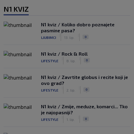
N1 KVIZ
N1 kviz / Koliko dobro poznajete
pasmine pasa?
|
|
0
LJUBIMCI
13. lip.
N1 kviz / Rock & Roll
|
|
0
LIFESTYLE
8. lip.
N1 kviz / Zavrtite globus i recite koji je
ovo grad?
|
|
0
LIFESTYLE
2. lip.
N1 kviz / Zmije, meduze, komarci... Tko
je najopasniji?
|
|
0
LIFESTYLE
1. lip.