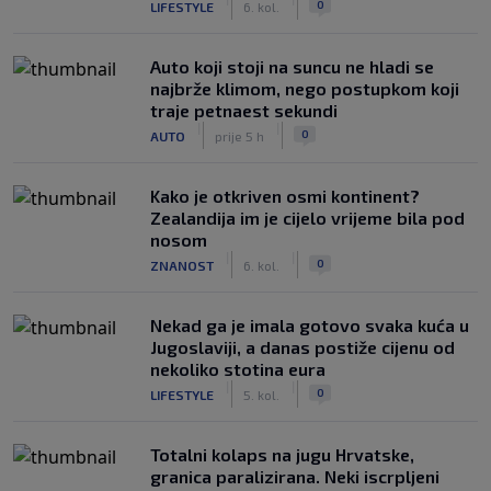
0
LIFESTYLE
6. kol.
Auto koji stoji na suncu ne hladi se
najbrže klimom, nego postupkom koji
traje petnaest sekundi
|
|
0
AUTO
prije 5 h
Kako je otkriven osmi kontinent?
Zealandija im je cijelo vrijeme bila pod
nosom
|
|
0
ZNANOST
6. kol.
Nekad ga je imala gotovo svaka kuća u
Jugoslaviji, a danas postiže cijenu od
nekoliko stotina eura
|
|
0
LIFESTYLE
5. kol.
Totalni kolaps na jugu Hrvatske,
granica paralizirana. Neki iscrpljeni