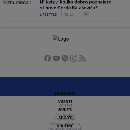
N1 kviz / Koliko dobro poznajete
stihove Đorđa Balaševića?
|
|
11
LIFESTYLE
18. svi.
NAJNOVIJE
VIJESTI
Kontakt
O Nama
SVIJET
Marketing
SPORT
Impressum
Uvjeti korištenja
VRIJEME
Politika privatnosti