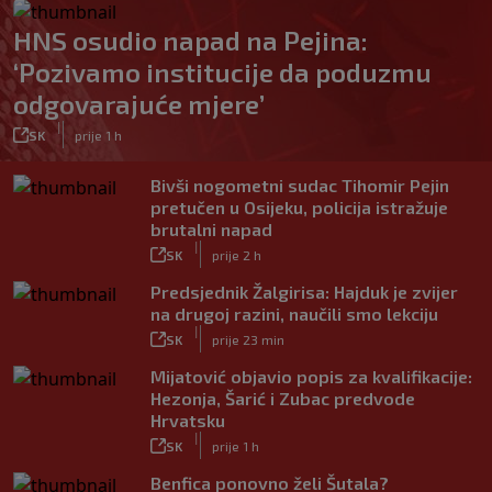
HNS osudio napad na Pejina:
‘Pozivamo institucije da poduzmu
odgovarajuće mjere’
|
SK
prije 1 h
Bivši nogometni sudac Tihomir Pejin
pretučen u Osijeku, policija istražuje
brutalni napad
|
SK
prije 2 h
Predsjednik Žalgirisa: Hajduk je zvijer
na drugoj razini, naučili smo lekciju
|
SK
prije 23 min
Mijatović objavio popis za kvalifikacije:
Hezonja, Šarić i Zubac predvode
Hrvatsku
|
SK
prije 1 h
Benfica ponovno želi Šutala?