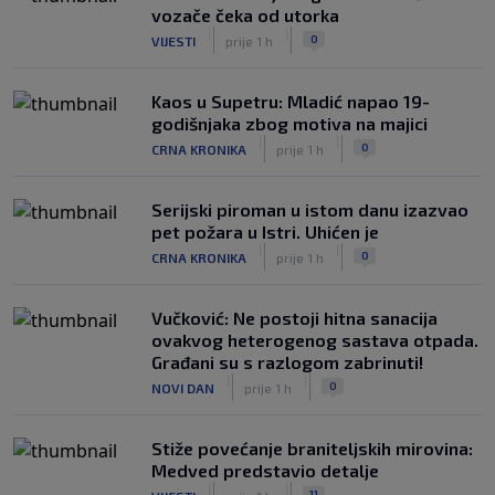
|
vozače čeka od utorka
SK
prije 4 h
|
|
0
VIJESTI
prije 1 h
Kaos u Supetru: Mladić napao 19-
godišnjaka zbog motiva na majici
|
|
0
CRNA KRONIKA
prije 1 h
Serijski piroman u istom danu izazvao
pet požara u Istri. Uhićen je
|
|
0
CRNA KRONIKA
prije 1 h
Vučković: Ne postoji hitna sanacija
ovakvog heterogenog sastava otpada.
Građani su s razlogom zabrinuti!
|
|
0
NOVI DAN
prije 1 h
Stiže povećanje braniteljskih mirovina:
Medved predstavio detalje
|
|
11