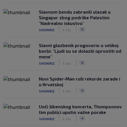
Slavnom bendu zabranili ulazak u
Singapur zbog podrške Palestini:
"Nadrealno iskustvo"
|
|
0
SHOWBIZ
3. kol.
Slavni glazbenik progovorio o velikoj
borbi: "Ljudi su se dolazili oprostiti od
mene"
|
|
0
SHOWBIZ
3. kol.
Novi Spider-Man ruši rekorde zarade i
u Hrvatskoj
|
|
0
SHOWBIZ
3. kol.
Uoči šibenskog koncerta, Thompsonov
tim publici uputio važne poruke
|
|
4
SHOWBIZ
3. kol.