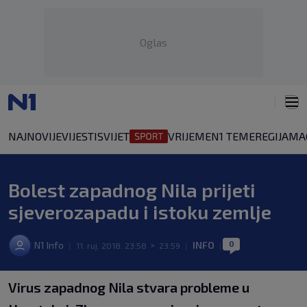
Oglas
NAJNOVIJE
VIJESTI
SVIJET
VRIJEME
N1 TEME
REGIJA
MA
Bolest zapadnog Nila prijeti
sjeverozapadu i istoku zemlje
0
N1 Info
INFO
|
11. ruj. 2018. 23:58
>
23:59
|
|
Virus zapadnog Nila stvara probleme u