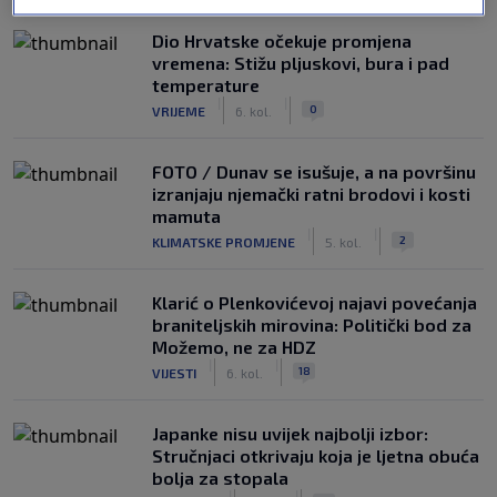
Dio Hrvatske očekuje promjena
vremena: Stižu pljuskovi, bura i pad
temperature
|
|
0
VRIJEME
6. kol.
FOTO / Dunav se isušuje, a na površinu
izranjaju njemački ratni brodovi i kosti
mamuta
|
|
2
KLIMATSKE PROMJENE
5. kol.
Klarić o Plenkovićevoj najavi povećanja
braniteljskih mirovina: Politički bod za
Možemo, ne za HDZ
|
|
18
VIJESTI
6. kol.
Japanke nisu uvijek najbolji izbor:
Stručnjaci otkrivaju koja je ljetna obuća
bolja za stopala
|
|