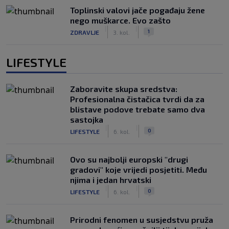
Toplinski valovi jače pogađaju žene
nego muškarce. Evo zašto
|
|
1
ZDRAVLJE
3. kol.
LIFESTYLE
Zaboravite skupa sredstva:
Profesionalna čistačica tvrdi da za
blistave podove trebate samo dva
sastojka
|
|
0
LIFESTYLE
6. kol.
Ovo su najbolji europski "drugi
gradovi" koje vrijedi posjetiti. Među
njima i jedan hrvatski
|
|
0
LIFESTYLE
6. kol.
Prirodni fenomen u susjedstvu pruža