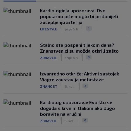
Kardiologinja upozorava: Ovo
popularno piće moglo bi pridonijeti
začepljenju arterija
|
|
1
LIFESTYLE
prije 5 h
Stalno ste pospani tijekom dana?
Znanstvenici su možda otkrili zašto
|
|
0
ZDRAVLJE
prije 6 h
Izvanredno otkriće: Aktivni sastojak
Viagre zaustavlja metastaze
|
|
2
ZNANOST
6. kol.
Kardiolog upozorava: Evo što se
događa s krvnim tlakom ako dugo
boravite na vrućini
|
|
0
ZDRAVLJE
5. kol.