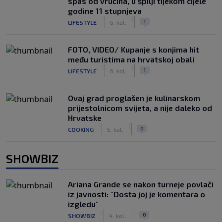
spas od vrućina, u špilji tijekom cijele
godine 11 stupnjeva
|
|
1
LIFESTYLE
6. kol.
FOTO, VIDEO/ Kupanje s konjima hit
među turistima na hrvatskoj obali
|
|
1
LIFESTYLE
6. kol.
Ovaj grad proglašen je kulinarskom
prijestolnicom svijeta, a nije daleko od
Hrvatske
|
|
0
COOKING
5. kol.
SHOWBIZ
Ariana Grande se nakon turneje povlači
iz javnosti: "Dosta joj je komentara o
izgledu"
|
|
0
SHOWBIZ
4. kol.