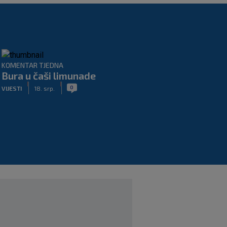
KOMENTAR TJEDNA
Bura u čaši limunade
|
|
0
VIJESTI
18. srp.