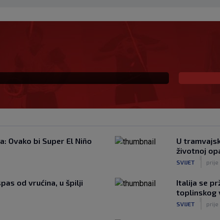
 velikana hrvatskog
iti
: Ovako bi Super El Niño
U tramvajsk
životnoj op
|
SVIJET
prij
as od vrućina, u špilji
Italija se 
toplinskog 
|
SVIJET
prije