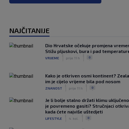
NAJČITANIJE
Dio Hrvatske očekuje promjena vreme
Stižu pljuskovi, bura i pad temperatur
|
|
0
VRIJEME
prije 11 h
Kako je otkriven osmi kontinent? Zeala
im je cijelo vrijeme bila pod nosom
|
|
0
ZNANOST
prije 11 h
Je li bolje stalno držati klimu uključeno
je povremeno gasiti? Stručnjaci otkriv
kada ćete najviše uštedjeti
|
|
0
LIFESTYLE
4. kol.