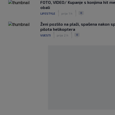
FOTO, VIDEO/ Kupanje s konjima hit me
obali
|
|
0
LIFESTYLE
prije 1 h
Ženi pozlilo na plaži, spašena nakon s
pilota helikoptera
|
|
0
VIJESTI
prije 2 h