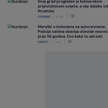
Ovaj grad proglašen je kulinarskom
prijestolnicom svijeta, a nije daleko od
Hrvatske
|
|
0
COOKING
5. kol.
Marušić o kolonama na autocestama:
Policija satima obavlja očevide nesreć
prije 50 godina. Evo kako to ubrzati
|
|
6
VIJESTI
4. kol.