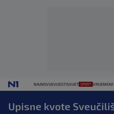
NAJNOVIJE
VIJESTI
SVIJET
VRIJEME
N1
Upisne kvote Sveučiliš