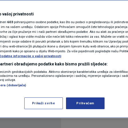
a
N1(DIS)INFO
KLIMATSKE PROMJENE
 vašoj privatnosti
komentara
rtneri
603
pohranjujemo osobne podatke, kao što su podaci o pregledavanju ili jedinstveni 
FOTO
o im na vašem uređaju. Odabirom opcije Prihvaćam omogućit ćete tehnologije praćenja
vrhe za čije pružanje mi i naši partneri obrađujemo podatke. Ako su alati za praćenje
žaj i oglasi koje vidite možda više neće biti toliko relevantni za vas. Možete se vratiti n
VIDEO
zmijenili svoje odabire ili povukli pristanak u bilo kojem trenutku klikom na Upravljaj p
i dnu web-stranice [ili plutajuće ikone u donjem lijevom kutu web stranice, ako je primje
rimijeniti kako je opisano u dijelu Web-mjesto. Za više pojedinosti pogledajte našu Politi
Dodatne informacije o vašoj privatnosti
 partneri obrađujemo podatke kako bismo pružili sljedeće:
i studij arhitekture na splitskom Građevinskom fak
reciznih geolokacijskih podataka. Aktivno skeniranje karakteristika uređaja za identifika
p podacima na uređaju. Personalizirano oglašavanje i sadržaj, mjerenje oglašavanja i sadr
d za njih Ii nekolicinu njihovih kolega nema dovolj
zvoj usluga.
era (dobavljača)
a, kažu, upozoravali su još lani
Pročitaj više
Prikaži svrhe
Prihvaćam