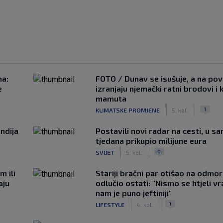
na:
FOTO / Dunav se isušuje, a na pov
e
izranjaju njemački ratni brodovi i 
mamuta
|
|
1
KLIMATSKE PROMJENE
5. kol.
ndija
Postavili novi radar na cesti, u s
tjedana prikupio milijune eura
|
|
0
SVIJET
5. kol.
m ili
Stariji bračni par otišao na odmor u
aju
odlučio ostati: "Nismo se htjeli vra
nam je puno jeftiniji"
|
|
1
LIFESTYLE
4. kol.