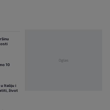
ršinu
kosti
Oglas
amo 10
 Italiju i
titi, život