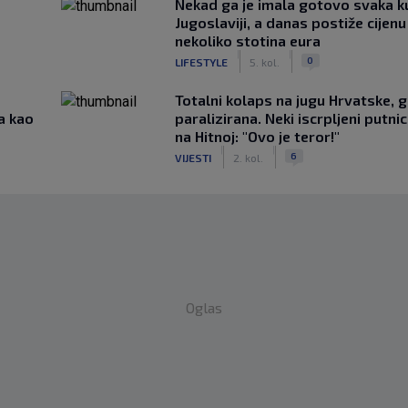
Nekad ga je imala gotovo svaka k
Jugoslaviji, a danas postiže cijenu
nekoliko stotina eura
|
|
0
LIFESTYLE
5. kol.
Totalni kolaps na jugu Hrvatske, g
a kao
paralizirana. Neki iscrpljeni putnici
na Hitnoj: "Ovo je teror!"
|
|
6
VIJESTI
2. kol.
Oglas