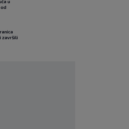
uća u
 od
ranica
 završili