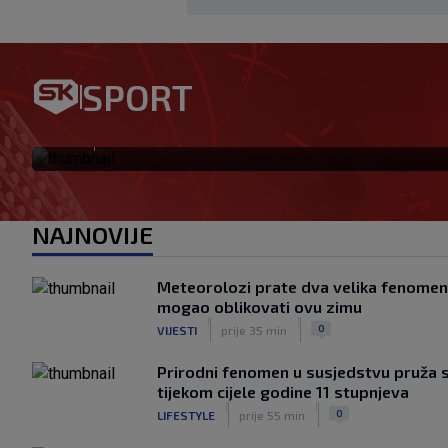
Dalić u Emirate vodi dvojicu
SPORT
nogometa, evo što će oni rad
|
SK
prije 3 h
NAJNOVIJE
Meteorolozi prate dva velika fenomena
mogao oblikovati ovu zimu
|
|
0
VIJESTI
prije 35 min
Prirodni fenomen u susjedstvu pruža sp
tijekom cijele godine 11 stupnjeva
|
|
0
LIFESTYLE
prije 55 min