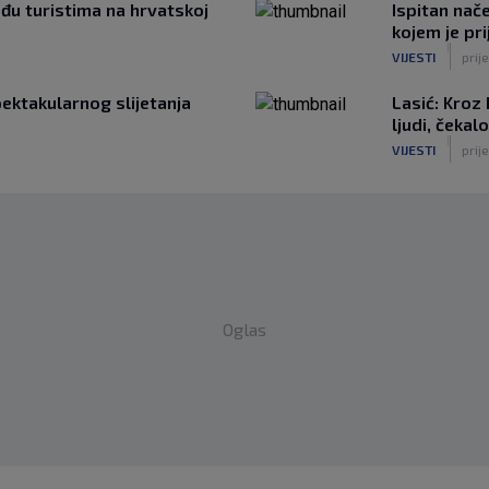
đu turistima na hrvatskoj
Ispitan nač
kojem je pri
|
VIJESTI
prije
pektakularnog slijetanja
Lasić: Kroz
ljudi, čekalo
|
VIJESTI
prije
Oglas