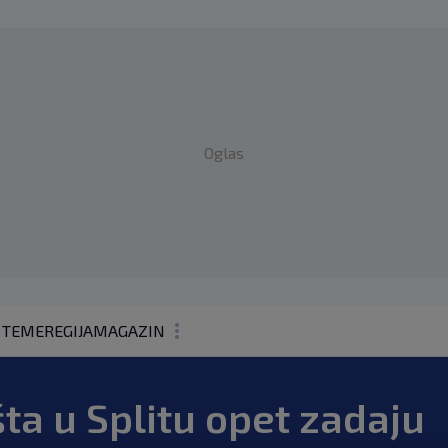
Oglas
 TEME
REGIJA
MAGAZIN
N1 KOMENTAR
ta u Splitu opet zadaju
KOLUMNE