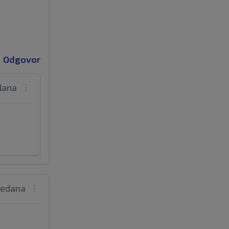
Odgovor
edana
tjedana