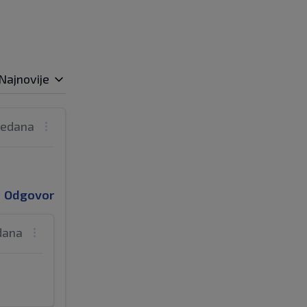
Najnovije
tjedana
Odgovor
edana