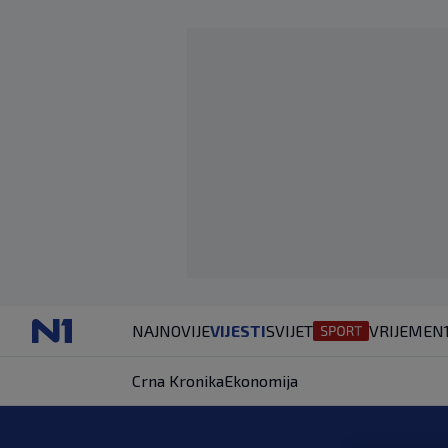
NAJNOVIJE
VIJESTI
SVIJET
VRIJEME
N
Crna Kronika
Ekonomija