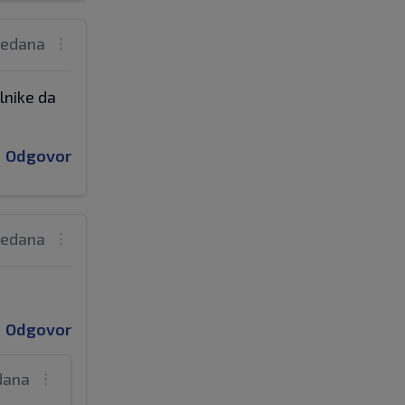
tjedana
lnike da
Odgovor
tjedana
Odgovor
edana