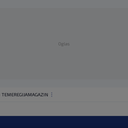
Oglas
1 TEME
REGIJA
MAGAZIN
N1 KOMENTAR
KOLUMNE