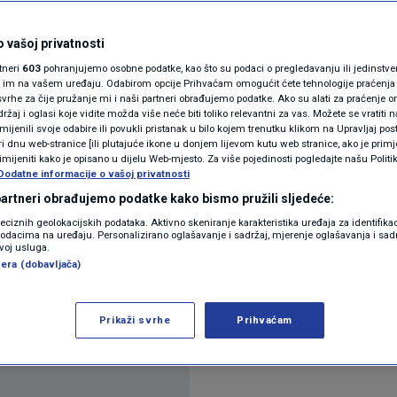
N1(DIS)INFO
ajiskreniji je Trump, on
KLIMATSKE PROMJENE
 vašoj privatnosti
rtneri
603
pohranjujemo osobne podatke, kao što su podaci o pregledavanju ili jedinstveni 
govac oružjem
FOTO
o im na vašem uređaju. Odabirom opcije Prihvaćam omogućit ćete tehnologije praćenja
vrhe za čije pružanje mi i naši partneri obrađujemo podatke. Ako su alati za praćenje
žaj i oglasi koje vidite možda više neće biti toliko relevantni za vas. Možete se vratiti n
VIDEO
zmijenili svoje odabire ili povukli pristanak u bilo kojem trenutku klikom na Upravljaj p
35
VIJESTI
komentara
|
i dnu web-stranice [ili plutajuće ikone u donjem lijevom kutu web stranice, ako je primje
rimijeniti kako je opisano u dijelu Web-mjesto. Za više pojedinosti pogledajte našu Politi
Dodatne informacije o vašoj privatnosti
 partneri obrađujemo podatke kako bismo pružili sljedeće:
reciznih geolokacijskih podataka. Aktivno skeniranje karakteristika uređaja za identifika
p podacima na uređaju. Personalizirano oglašavanje i sadržaj, mjerenje oglašavanja i sadr
zvoj usluga.
era (dobavljača)
 sudjeluje i hrvatski predsjednik Zoran Milanović,
Prikaži svrhe
Prihvaćam