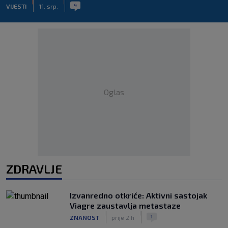
|
|
4
VIJESTI
11. srp.
Oglas
ZDRAVLJE
Izvanredno otkriće: Aktivni sastojak
Viagre zaustavlja metastaze
|
|
1
ZNANOST
prije 2 h