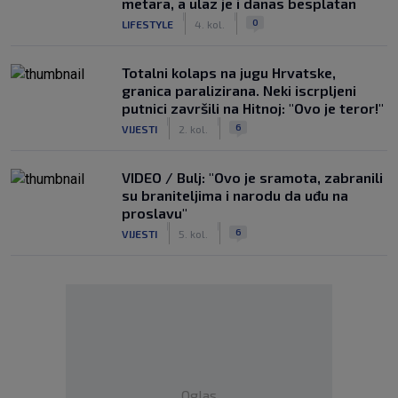
metara, a ulaz je i danas besplatan
|
|
0
LIFESTYLE
4. kol.
Totalni kolaps na jugu Hrvatske,
granica paralizirana. Neki iscrpljeni
putnici završili na Hitnoj: "Ovo je teror!"
|
|
6
VIJESTI
2. kol.
VIDEO / Bulj: "Ovo je sramota, zabranili
su braniteljima i narodu da uđu na
proslavu"
|
|
6
VIJESTI
5. kol.
Oglas