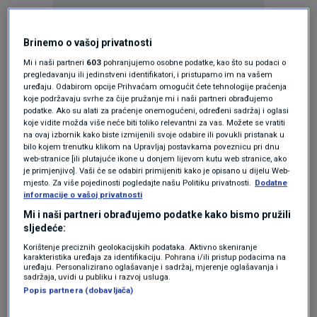
Oglas
Brinemo o vašoj privatnosti
Mi i naši partneri
603
pohranjujemo osobne podatke, kao što su podaci o
pregledavanju ili jedinstveni identifikatori, i pristupamo im na vašem
uređaju. Odabirom opcije Prihvaćam omogućit ćete tehnologije praćenja
koje podržavaju svrhe za čije pružanje mi i naši partneri obrađujemo
podatke. Ako su alati za praćenje onemogućeni, određeni sadržaj i oglasi
koje vidite možda više neće biti toliko relevantni za vas. Možete se vratiti
na ovaj izbornik kako biste izmijenili svoje odabire ili povukli pristanak u
bilo kojem trenutku klikom na Upravljaj postavkama poveznicu pri dnu
web-stranice [ili plutajuće ikone u donjem lijevom kutu web stranice, ako
je primjenjivo]. Vaši će se odabiri primijeniti kako je opisano u dijelu Web-
mjesto. Za više pojedinosti pogledajte našu Politiku privatnosti.
Dodatne
informacije o vašoj privatnosti
Oglas
Mi i naši partneri obrađujemo podatke kako bismo pružili
sljedeće:
Korištenje preciznih geolokacijskih podataka. Aktivno skeniranje
karakteristika uređaja za identifikaciju. Pohrana i/ili pristup podacima na
uređaju. Personalizirano oglašavanje i sadržaj, mjerenje oglašavanja i
sadržaja, uvidi u publiku i razvoj usluga.
Popis partnera (dobavljača)