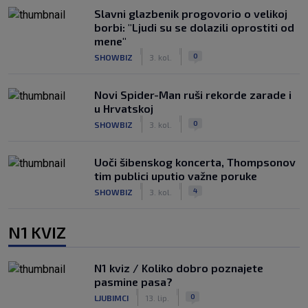
Slavni glazbenik progovorio o velikoj
borbi: "Ljudi su se dolazili oprostiti od
mene"
|
|
0
SHOWBIZ
3. kol.
Novi Spider-Man ruši rekorde zarade i
u Hrvatskoj
|
|
0
SHOWBIZ
3. kol.
Uoči šibenskog koncerta, Thompsonov
tim publici uputio važne poruke
|
|
4
SHOWBIZ
3. kol.
N1 KVIZ
N1 kviz / Koliko dobro poznajete
pasmine pasa?
|
|
0
LJUBIMCI
13. lip.