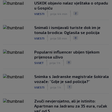
USKOK objavio nalaz vještaka o otpadu
u Gospiću
|
|
2
VIJESTI
prije 44 min
Snimali i ismijavali turiste dok im je
tonula brodica: Oglasila se policija
|
|
0
VIJESTI
prije 58 min
Popularni influencer ubijen tijekom
prijenosa uživo
|
|
0
SVIJET
prije 1 h
Snimka s Jadranske magistrale šokirala
vozače: "Gdje je sad policija?"
|
|
1
VIJESTI
prije 1 h
Zvuči nevjerojatno, ali je istinito:
Apartman na Jadranu za 35 eura, ručak
već od 5