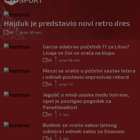
Hajduk je predstavio novi retro dres
|
SK
prije 38 min
Garcia odabrao početnih 11 za Litvu?
Livaja se čini se vraća na klupu
|
SK
prije 56 min
Messi se vratio u početni sastav Intera
i odmah postavio impresivan rekord
|
SK
prije 1 h
Jagušić u misiji ulaska među Vatrene,
opet je postigao pogodak za
Panathinaikos!
|
SK
5. kol.
Budimir se vratio nakon ljetnog
odmora i odmah zabio za Osasunu
|
SK
5. kol.