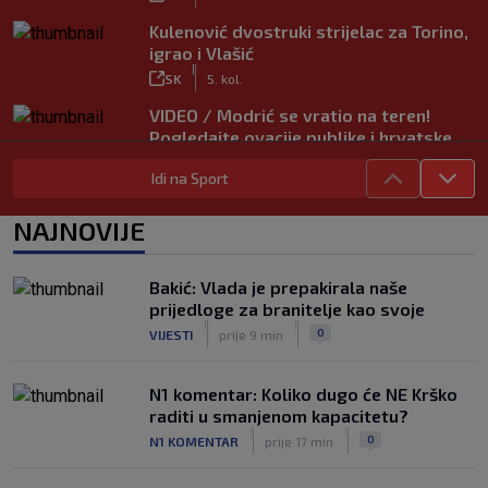
Kulenović dvostruki strijelac za Torino,
igrao i Vlašić
|
SK
5. kol.
VIDEO / Modrić se vratio na teren!
Pogledajte ovacije publike i hrvatske
zastave na tribinama
Idi na Sport
|
SK
5. kol.
Tinejdžer iz Zimbabvea srušio bivšeg
NAJNOVIJE
trenera Hajduka, utakmica kasnila zbog
prometnog kaosa
|
Bakić: Vlada je prepakirala naše
SK
5. kol.
prijedloge za branitelje kao svoje
|
|
0
VIJESTI
prije 9 min
N1 komentar: Koliko dugo će NE Krško
raditi u smanjenom kapacitetu?
|
|
0
N1 KOMENTAR
prije 17 min