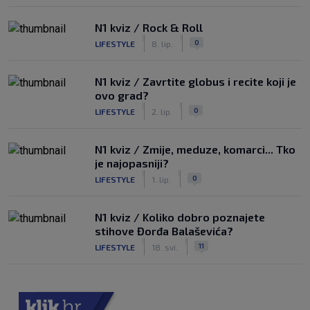
N1 kviz / Rock & Roll
|
|
0
LIFESTYLE
8. lip.
N1 kviz / Zavrtite globus i recite koji je
ovo grad?
|
|
0
LIFESTYLE
2. lip.
N1 kviz / Zmije, meduze, komarci... Tko
je najopasniji?
|
|
0
LIFESTYLE
1. lip.
N1 kviz / Koliko dobro poznajete
stihove Đorđa Balaševića?
|
|
11
LIFESTYLE
18. svi.