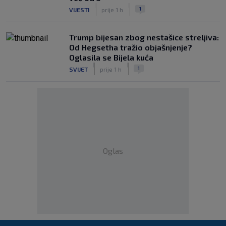
|
|
1
VIJESTI
prije 1 h
Trump bijesan zbog nestašice streljiva:
Od Hegsetha tražio objašnjenje?
Oglasila se Bijela kuća
|
|
1
SVIJET
prije 1 h
Oglas