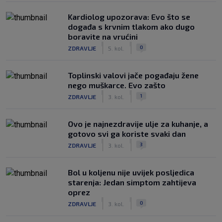
Kardiolog upozorava: Evo što se
događa s krvnim tlakom ako dugo
boravite na vrućini
|
|
0
ZDRAVLJE
5. kol.
Toplinski valovi jače pogađaju žene
nego muškarce. Evo zašto
|
|
1
ZDRAVLJE
3. kol.
Ovo je najnezdravije ulje za kuhanje, a
gotovo svi ga koriste svaki dan
|
|
3
ZDRAVLJE
3. kol.
Bol u koljenu nije uvijek posljedica
starenja: Jedan simptom zahtijeva
oprez
|
|
0
ZDRAVLJE
3. kol.