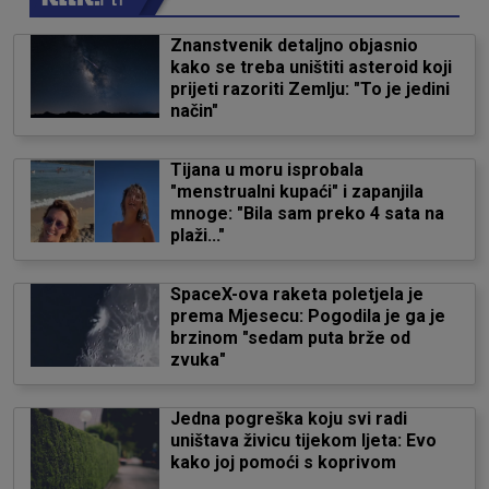
Znanstvenik detaljno objasnio
kako se treba uništiti asteroid koji
prijeti razoriti Zemlju: "To je jedini
način"
Tijana u moru isprobala
"menstrualni kupaći" i zapanjila
mnoge: "Bila sam preko 4 sata na
plaži..."
SpaceX-ova raketa poletjela je
prema Mjesecu: Pogodila je ga je
brzinom "sedam puta brže od
zvuka"
Jedna pogreška koju svi radi
uništava živicu tijekom ljeta: Evo
kako joj pomoći s koprivom