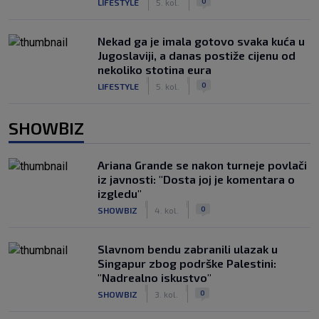
0
LIFESTYLE
5. kol.
Nekad ga je imala gotovo svaka kuća u
Jugoslaviji, a danas postiže cijenu od
nekoliko stotina eura
|
|
0
LIFESTYLE
5. kol.
SHOWBIZ
Ariana Grande se nakon turneje povlači
iz javnosti: "Dosta joj je komentara o
izgledu"
|
|
0
SHOWBIZ
4. kol.
Slavnom bendu zabranili ulazak u
Singapur zbog podrške Palestini:
"Nadrealno iskustvo"
|
|
0
SHOWBIZ
3. kol.