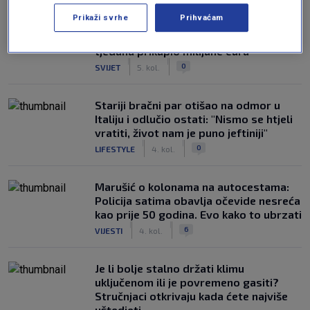
NAJČITANIJE
Prikaži svrhe
Prihvaćam
Postavili novi radar na cesti, u samo 10
tjedana prikupio milijune eura
|
|
0
SVIJET
5. kol.
Stariji bračni par otišao na odmor u
Italiju i odlučio ostati: "Nismo se htjeli
vratiti, život nam je puno jeftiniji"
|
|
0
LIFESTYLE
4. kol.
Marušić o kolonama na autocestama:
Policija satima obavlja očevide nesreća
kao prije 50 godina. Evo kako to ubrzati
|
|
6
VIJESTI
4. kol.
Je li bolje stalno držati klimu
uključenom ili je povremeno gasiti?
Stručnjaci otkrivaju kada ćete najviše
uštedjeti