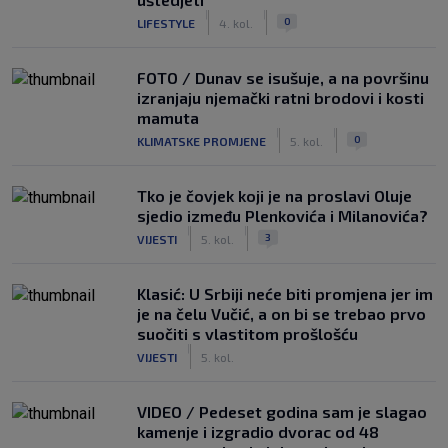
|
|
0
LIFESTYLE
4. kol.
FOTO / Dunav se isušuje, a na površinu
izranjaju njemački ratni brodovi i kosti
mamuta
|
|
0
KLIMATSKE PROMJENE
5. kol.
Tko je čovjek koji je na proslavi Oluje
sjedio između Plenkovića i Milanovića?
|
|
3
VIJESTI
5. kol.
Klasić: U Srbiji neće biti promjena jer im
je na čelu Vučić, a on bi se trebao prvo
suočiti s vlastitom prošlošću
|
VIJESTI
5. kol.
VIDEO / Pedeset godina sam je slagao
kamenje i izgradio dvorac od 48