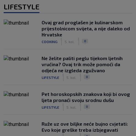
LIFESTYLE
Ovaj grad proglašen je kulinarskom
prijestolnicom svijeta, a nije daleko od
Hrvatske
|
|
0
COOKING
5. kol.
Ne želite paliti peglu tijekom ljetnih
vrućina? Ovaj trik može pomoći da
odjeća ne izgleda zgužvano
|
|
0
LIFESTYLE
5. kol.
Pet horoskopskih znakova koji bi ovog
ljeta pronaći svoju srodnu dušu
|
|
0
LIFESTYLE
5. kol.
Ruže uz ove biljke neće bujno cvjetati:
Evo koje greške treba izbjegavati
|
|