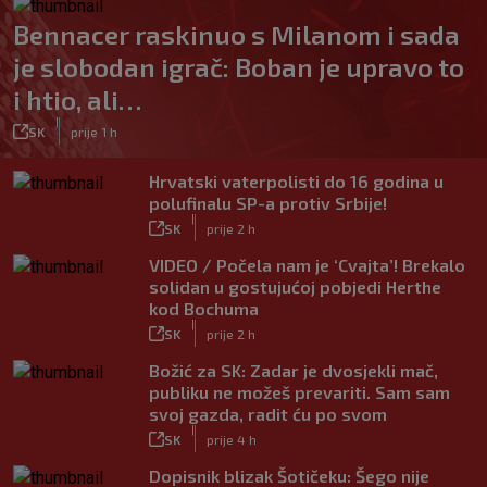
Bennacer raskinuo s Milanom i sada
je slobodan igrač: Boban je upravo to
i htio, ali…
|
SK
prije 1 h
Hrvatski vaterpolisti do 16 godina u
polufinalu SP-a protiv Srbije!
|
SK
prije 2 h
VIDEO / Počela nam je ‘Cvajta’! Brekalo
solidan u gostujućoj pobjedi Herthe
kod Bochuma
|
SK
prije 2 h
Božić za SK: Zadar je dvosjekli mač,
publiku ne možeš prevariti. Sam sam
svoj gazda, radit ću po svom
|
SK
prije 4 h
Dopisnik blizak Šotičeku: Šego nije