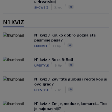
u Hrvatskoj
|
|
0
SHOWBIZ
3. kol.
N1 KVIZ
N1 kviz / Koliko dobro poznajete
pasmine pasa?
|
|
0
LJUBIMCI
13. lip.
N1 kviz / Rock & Roll
|
|
0
LIFESTYLE
8. lip.
N1 kviz / Zavrtite globus i recite koji je
ovo grad?
|
|
0
LIFESTYLE
2. lip.
N1 kviz / Zmije, meduze, komarci... Tko
je najopasniji?