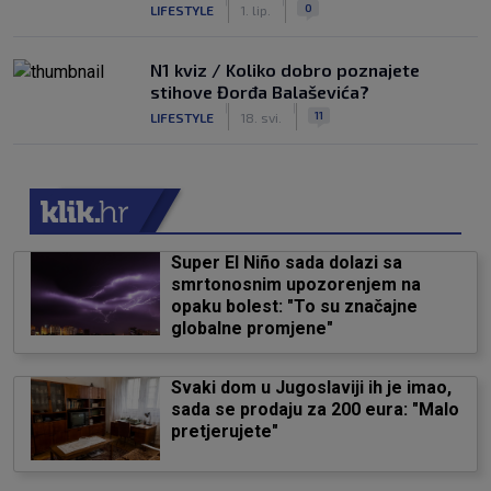
|
|
0
LIFESTYLE
1. lip.
N1 kviz / Koliko dobro poznajete
stihove Đorđa Balaševića?
|
|
11
LIFESTYLE
18. svi.
Super El Niño sada dolazi sa
smrtonosnim upozorenjem na
opaku bolest: "To su značajne
globalne promjene"
Svaki dom u Jugoslaviji ih je imao,
sada se prodaju za 200 eura: "Malo
pretjerujete"