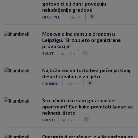
gotovo cijeli dan i povezuju
najudaljenije gradove
|
|
0
LIFESTYLE
prije 2 h
Moskva o incidentu s dronom u
Leipzigu: "Brzopleto organizirana
provokacija"
|
|
0
SVIJET
prije 2 h
Najbrža voćna torta bez pečenja: Ovaj
desert idealan je za ljeto
|
|
0
COOKING
prije 2 h
Što učiniti ako vam gosti unište
apartman? Evo kako povećati šanse za
naknadu štete
|
|
0
VIJESTI
prije 2 h
Energetski stručnjak: Iz više razloga ne