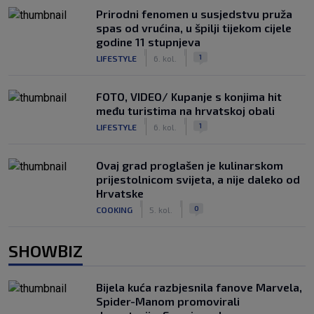
Prirodni fenomen u susjedstvu pruža
spas od vrućina, u špilji tijekom cijele
godine 11 stupnjeva
|
|
1
LIFESTYLE
6. kol.
FOTO, VIDEO/ Kupanje s konjima hit
među turistima na hrvatskoj obali
|
|
1
LIFESTYLE
6. kol.
Ovaj grad proglašen je kulinarskom
prijestolnicom svijeta, a nije daleko od
Hrvatske
|
|
0
COOKING
5. kol.
SHOWBIZ
Bijela kuća razbjesnila fanove Marvela,
Spider-Manom promovirali