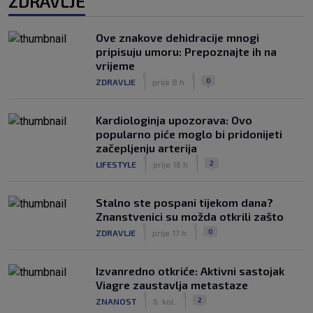
ZDRAVLJE
Ove znakove dehidracije mnogi
pripisuju umoru: Prepoznajte ih na
vrijeme
|
|
0
ZDRAVLJE
prije 8 h
Kardiologinja upozorava: Ovo
popularno piće moglo bi pridonijeti
začepljenju arterija
|
|
2
LIFESTYLE
prije 16 h
Stalno ste pospani tijekom dana?
Znanstvenici su možda otkrili zašto
|
|
0
ZDRAVLJE
prije 17 h
Izvanredno otkriće: Aktivni sastojak
Viagre zaustavlja metastaze
|
|
2
ZNANOST
6. kol.