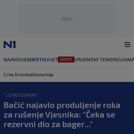
Oglas
NAJNOVIJE
VIJESTI
SVIJET
VRIJEME
N1 TEME
REGIJA
MA
Crna Kronika
Ekonomija
"...IZ NIZOZEMSKE"
Bačić najavio produljenje roka
za rušenje Vjesnika: "Čeka se
rezervni dio za bager..."