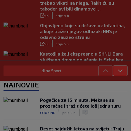
trebao vikati na njega, Rakitiću su
također svi bili dinamovci…
|
SK
prije 4 h
Objavljeno koje su države uz Infantina,
a koje traže njegov odlazak: HNS je
odavno zauzeo stranu
|
SK
prije 6 h
Kustošija želi ekspresno u SHNL! Bara
službeno doveo pojačanje iz Schalkea
|
SK
prije 6 h
Idi na Sport
Tomiyasu se vraća u Premier ligu,
postat će suigrač bivšeg Vatrenog
NAJNOVIJE
|
SK
prije 5 h
Veliko priznanje za hrvatskog
Pogačice za 15 minuta: Mekane su,
stručnjaka: Jurica Žuža novi je pomoćni
prozračne i tražit ćete još jednu turu
trener Barcelone
|
|
0
COOKING
prije 2 h
|
SK
prije 4 h
Deset najdužih letova na svijetu: Traju