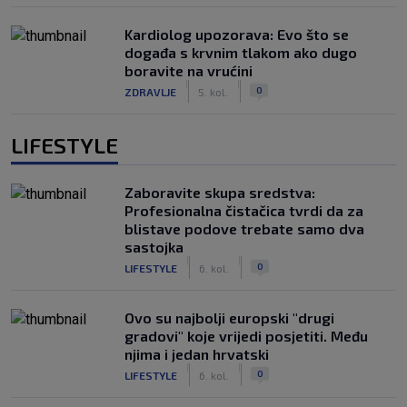
Kardiolog upozorava: Evo što se
događa s krvnim tlakom ako dugo
boravite na vrućini
|
|
0
ZDRAVLJE
5. kol.
LIFESTYLE
Zaboravite skupa sredstva:
Profesionalna čistačica tvrdi da za
blistave podove trebate samo dva
sastojka
|
|
0
LIFESTYLE
6. kol.
Ovo su najbolji europski "drugi
gradovi" koje vrijedi posjetiti. Među
njima i jedan hrvatski
|
|
0
LIFESTYLE
6. kol.