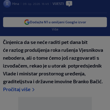
1
Hina
VIJESTI
09. lip. 2026. 16:49
|
|
|
Dodajte N1 u omiljeni Google izvor
Više
Činjenica da se neće raditi pet dana bit
će razlog produljenja roka rušenja Vjesnikova
nebodera, ali o tome ćemo još razgovarati s
izvođačem, rekao je u utorak potpredsjednik
Vlade i ministar prostornog uređenja,
graditeljstva i državne imovine Branko Bačić.
Pročitaj više