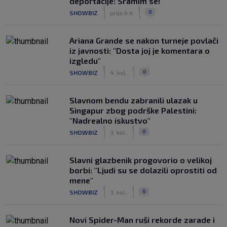
deportacije: Sramim se!
|
|
0
SHOWBIZ
prije 6 h
Ariana Grande se nakon turneje povlači
iz javnosti: "Dosta joj je komentara o
izgledu"
|
|
0
SHOWBIZ
4. kol.
Slavnom bendu zabranili ulazak u
Singapur zbog podrške Palestini:
"Nadrealno iskustvo"
|
|
0
SHOWBIZ
3. kol.
Slavni glazbenik progovorio o velikoj
borbi: "Ljudi su se dolazili oprostiti od
mene"
|
|
0
SHOWBIZ
3. kol.
Novi Spider-Man ruši rekorde zarade i