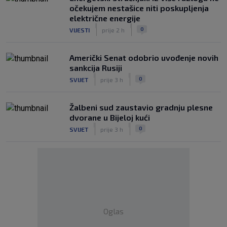
očekujem nestašice niti poskupljenja
električne energije
|
|
0
VIJESTI
prije 2 h
Američki Senat odobrio uvođenje novih
sankcija Rusiji
|
|
0
SVIJET
prije 3 h
Žalbeni sud zaustavio gradnju plesne
dvorane u Bijeloj kući
|
|
0
SVIJET
prije 3 h
Oglas