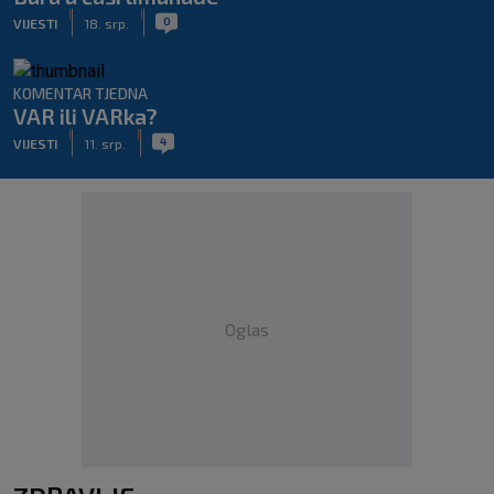
|
|
0
VIJESTI
18. srp.
KOMENTAR TJEDNA
VAR ili VARka?
|
|
4
VIJESTI
11. srp.
Oglas