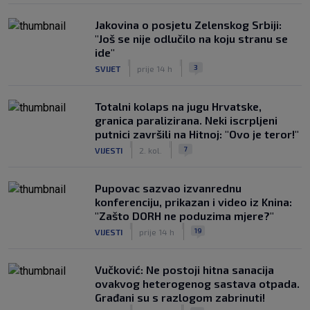
Jakovina o posjetu Zelenskog Srbiji:
"Još se nije odlučilo na koju stranu se
ide"
|
|
3
SVIJET
prije 14 h
Totalni kolaps na jugu Hrvatske,
granica paralizirana. Neki iscrpljeni
putnici završili na Hitnoj: "Ovo je teror!"
|
|
7
VIJESTI
2. kol.
Pupovac sazvao izvanrednu
konferenciju, prikazan i video iz Knina:
"Zašto DORH ne poduzima mjere?"
|
|
19
VIJESTI
prije 14 h
Vučković: Ne postoji hitna sanacija
ovakvog heterogenog sastava otpada.
Građani su s razlogom zabrinuti!
|
|