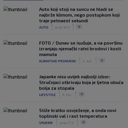
Auto koji stoji na suncu ne hladi se
najbrže klimom, nego postupkom koji
traje petnaest sekundi
|
|
0
AUTO
prije 16 h
FOTO / Dunav se isušuje, a na površinu
izranjaju njemački ratni brodovi i kosti
mamuta
|
|
2
KLIMATSKE PROMJENE
5. kol.
Japanke nisu uvijek najbolji izbor:
Stručnjaci otkrivaju koja je ljetna obuća
bolja za stopala
|
|
0
LIFESTYLE
6. kol.
Stiže kratko osvježenje, a onda novi
toplinski val i rast temperatura
|
|
0
VRIJEME
prije 17 h