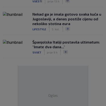
17
VIJESTI
prije 13 h
Nekad ga je imala gotovo svaka kuća u
Jugoslaviji, a danas postiže cijenu od
nekoliko stotina eura
|
|
0
LIFESTYLE
5. kol.
Španjolska Italiji postavila ultimatum:
"Imate dva dana..."
|
|
0
SVIJET
prije 9 h
Oglas