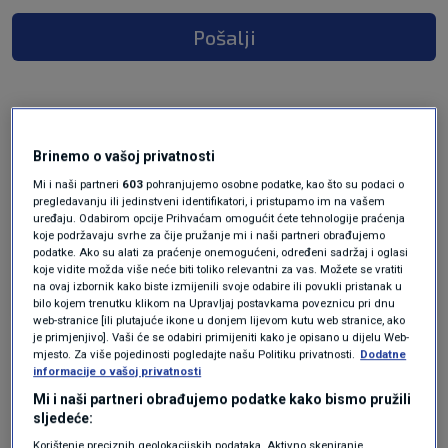
Pošalji
prije 2 mjeseci
Brinemo o vašoj privatnosti
Zlatoljub
Mi i naši partneri
603
pohranjujemo osobne podatke, kao što su podaci o
pregledavanju ili jedinstveni identifikatori, i pristupamo im na vašem
Bačiću je bitno da je hdz donator dobio posao. To
uređaju. Odabirom opcije Prihvaćam omogućit ćete tehnologije praćenja
koje podržavaju svrhe za čije pružanje mi i naši partneri obrađujemo
što je nesposoban sruši zgradu nije bitno.
podatke. Ako su alati za praćenje onemogućeni, određeni sadržaj i oglasi
koje vidite možda više neće biti toliko relevantni za vas. Možete se vratiti
Odgovor
na ovaj izbornik kako biste izmijenili svoje odabire ili povukli pristanak u
bilo kojem trenutku klikom na Upravljaj postavkama poveznicu pri dnu
web-stranice [ili plutajuće ikone u donjem lijevom kutu web stranice, ako
je primjenjivo]. Vaši će se odabiri primijeniti kako je opisano u dijelu Web-
mjesto. Za više pojedinosti pogledajte našu Politiku privatnosti.
Dodatne
informacije o vašoj privatnosti
Mi i naši partneri obrađujemo podatke kako bismo pružili
sljedeće:
Korištenje preciznih geolokacijskih podataka. Aktivno skeniranje