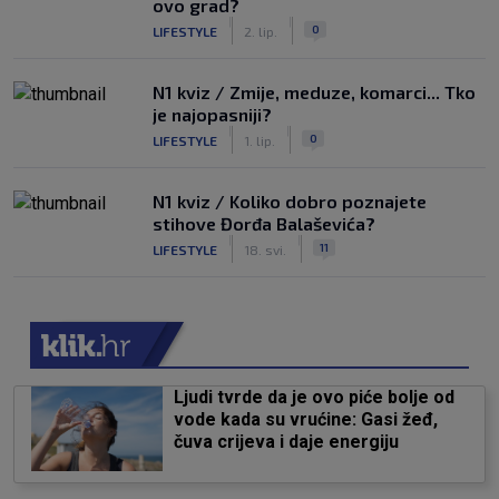
ovo grad?
|
|
0
LIFESTYLE
2. lip.
N1 kviz / Zmije, meduze, komarci... Tko
je najopasniji?
|
|
0
LIFESTYLE
1. lip.
N1 kviz / Koliko dobro poznajete
stihove Đorđa Balaševića?
|
|
11
LIFESTYLE
18. svi.
Ljudi tvrde da je ovo piće bolje od
vode kada su vrućine: Gasi žeđ,
čuva crijeva i daje energiju