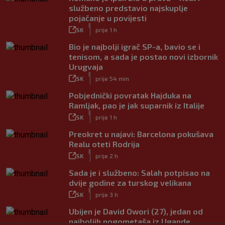
službeno predstavio najskuplje
pojačanje u povijesti
|
SK
prije 1 h
Bio je najbolji igrač SP-a, bavio se i
tenisom, a sada je postao novi izbornik
Urugvaja
|
SK
prije 54 min
Pobjednički povratak Hajduka na
Ramljak, pao je jak suparnik iz Italije
|
SK
prije 1 h
Preokret u najavi: Barcelona pokušava
Realu oteti Rodrija
|
SK
prije 2 h
Sada je i službeno: Salah potpisao na
dvije godine za turskog velikana
|
SK
prije 3 h
Ubijen je David Owori (27), jedan od
najboljih nogometaša iz Ugande