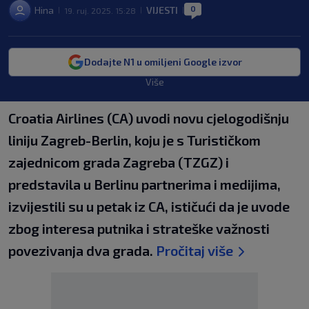
0
Hina
VIJESTI
19. ruj. 2025. 15:28
|
|
|
Dodajte N1 u omiljeni Google izvor
Više
Croatia Airlines (CA) uvodi novu cjelogodišnju
liniju Zagreb-Berlin, koju je s Turističkom
zajednicom grada Zagreba (TZGZ) i
predstavila u Berlinu partnerima i medijima,
izvijestili su u petak iz CA, ističući da je uvode
zbog interesa putnika i strateške važnosti
povezivanja dva grada.
Pročitaj više