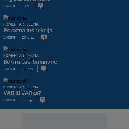
|
|
5
VIJESTI
1. kol.
KOMENTAR TJEDNA
Porazna inspekcija
|
|
11
VIJESTI
25. srp.
KOMENTAR TJEDNA
Bura u čaši limunade
|
|
0
VIJESTI
18. srp.
KOMENTAR TJEDNA
VAR ili VARka?
|
|
4
VIJESTI
11. srp.