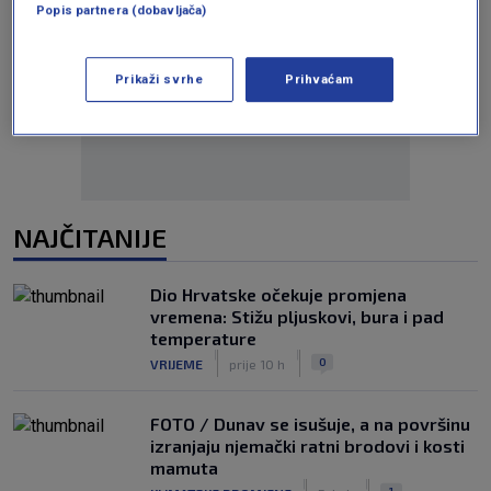
Popis partnera (dobavljača)
Oglas
Prikaži svrhe
Prihvaćam
NAJČITANIJE
Dio Hrvatske očekuje promjena
vremena: Stižu pljuskovi, bura i pad
temperature
|
|
0
VRIJEME
prije 10 h
FOTO / Dunav se isušuje, a na površinu
izranjaju njemački ratni brodovi i kosti
mamuta
|
|
1