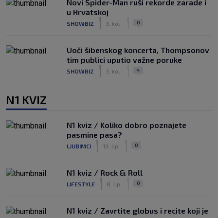
Novi Spider-Man ruši rekorde zarade i
u Hrvatskoj
|
|
0
SHOWBIZ
3. kol.
Uoči šibenskog koncerta, Thompsonov
tim publici uputio važne poruke
|
|
4
SHOWBIZ
3. kol.
N1 KVIZ
N1 kviz / Koliko dobro poznajete
pasmine pasa?
|
|
0
LJUBIMCI
13. lip.
N1 kviz / Rock & Roll
|
|
0
LIFESTYLE
8. lip.
N1 kviz / Zavrtite globus i recite koji je