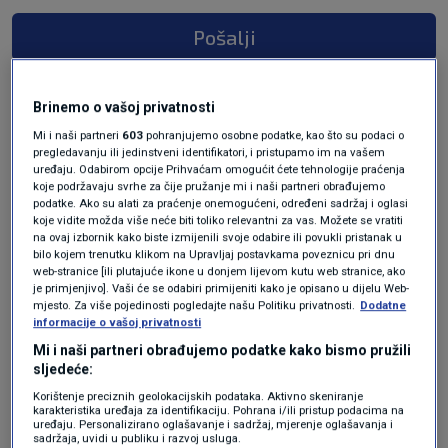
Pošalji
Brinemo o vašoj privatnosti
Mi i naši partneri
603
pohranjujemo osobne podatke, kao što su podaci o
pregledavanju ili jedinstveni identifikatori, i pristupamo im na vašem
uređaju. Odabirom opcije Prihvaćam omogućit ćete tehnologije praćenja
koje podržavaju svrhe za čije pružanje mi i naši partneri obrađujemo
podatke. Ako su alati za praćenje onemogućeni, određeni sadržaj i oglasi
koje vidite možda više neće biti toliko relevantni za vas. Možete se vratiti
na ovaj izbornik kako biste izmijenili svoje odabire ili povukli pristanak u
Oglas
bilo kojem trenutku klikom na Upravljaj postavkama poveznicu pri dnu
web-stranice [ili plutajuće ikone u donjem lijevom kutu web stranice, ako
je primjenjivo]. Vaši će se odabiri primijeniti kako je opisano u dijelu Web-
mjesto. Za više pojedinosti pogledajte našu Politiku privatnosti.
Dodatne
informacije o vašoj privatnosti
Mi i naši partneri obrađujemo podatke kako bismo pružili
sljedeće:
Korištenje preciznih geolokacijskih podataka. Aktivno skeniranje
karakteristika uređaja za identifikaciju. Pohrana i/ili pristup podacima na
uređaju. Personalizirano oglašavanje i sadržaj, mjerenje oglašavanja i
sadržaja, uvidi u publiku i razvoj usluga.