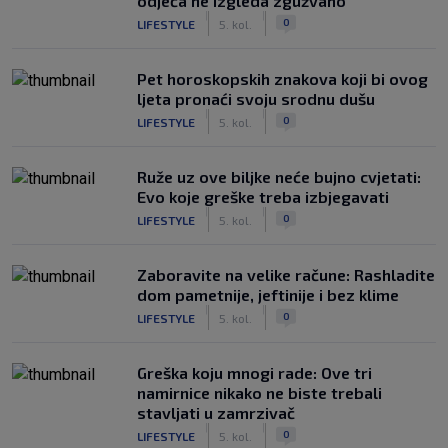
odjeća ne izgleda zgužvano
|
|
0
LIFESTYLE
5. kol.
Pet horoskopskih znakova koji bi ovog
ljeta pronaći svoju srodnu dušu
|
|
0
LIFESTYLE
5. kol.
Ruže uz ove biljke neće bujno cvjetati:
Evo koje greške treba izbjegavati
|
|
0
LIFESTYLE
5. kol.
Zaboravite na velike račune: Rashladite
dom pametnije, jeftinije i bez klime
|
|
0
LIFESTYLE
5. kol.
Greška koju mnogi rade: Ove tri
namirnice nikako ne biste trebali
stavljati u zamrzivač
|
|
0
LIFESTYLE
5. kol.