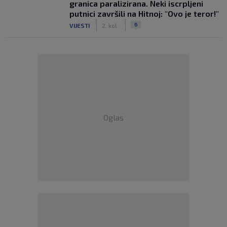
granica paralizirana. Neki iscrpljeni
putnici završili na Hitnoj: "Ovo je teror!"
|
|
6
VIJESTI
2. kol.
Oglas