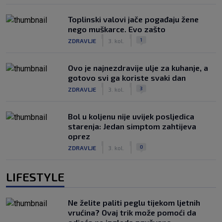
Toplinski valovi jače pogađaju žene
nego muškarce. Evo zašto
|
|
1
ZDRAVLJE
3. kol.
Ovo je najnezdravije ulje za kuhanje, a
gotovo svi ga koriste svaki dan
|
|
3
ZDRAVLJE
3. kol.
Bol u koljenu nije uvijek posljedica
starenja: Jedan simptom zahtijeva
oprez
|
|
0
ZDRAVLJE
3. kol.
LIFESTYLE
Ne želite paliti peglu tijekom ljetnih
vrućina? Ovaj trik može pomoći da