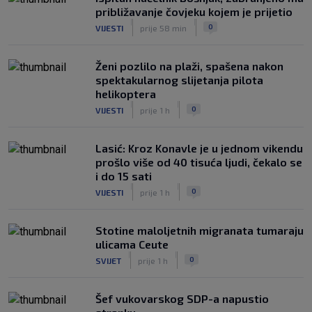
približavanje čovjeku kojem je prijetio
|
|
0
VIJESTI
prije 58 min
Ženi pozlilo na plaži, spašena nakon
spektakularnog slijetanja pilota
helikoptera
|
|
0
VIJESTI
prije 1 h
Lasić: Kroz Konavle je u jednom vikendu
prošlo više od 40 tisuća ljudi, čekalo se
i do 15 sati
|
|
0
VIJESTI
prije 1 h
Stotine maloljetnih migranata tumaraju
ulicama Ceute
|
|
0
SVIJET
prije 1 h
Šef vukovarskog SDP-a napustio