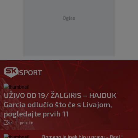
Oglas
SPORT
UŽIVO OD 19/ ŽALGIRIS – HAJDUK
Garcia odlučio što će s Livajom,
pogledajte prvih 11
|
SK
prije 1 h
Romano je ipak bio u pravu – Real i