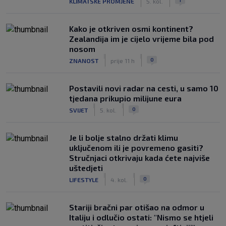
KLIMATSKE PROMJENE
5. kol.
Kako je otkriven osmi kontinent?
Zealandija im je cijelo vrijeme bila pod
nosom
|
|
0
ZNANOST
prije 11 h
Postavili novi radar na cesti, u samo 10
tjedana prikupio milijune eura
|
|
0
SVIJET
5. kol.
Je li bolje stalno držati klimu
uključenom ili je povremeno gasiti?
Stručnjaci otkrivaju kada ćete najviše
uštedjeti
|
|
0
LIFESTYLE
4. kol.
Stariji bračni par otišao na odmor u
Italiju i odlučio ostati: "Nismo se htjeli