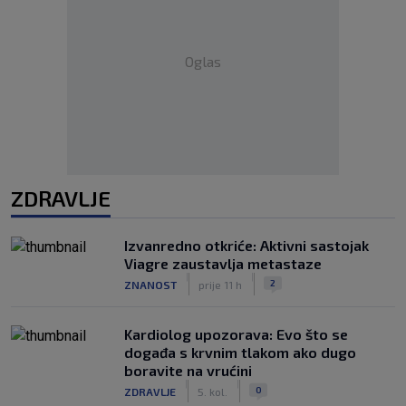
Oglas
ZDRAVLJE
Izvanredno otkriće: Aktivni sastojak
Viagre zaustavlja metastaze
|
|
2
ZNANOST
prije 11 h
Kardiolog upozorava: Evo što se
događa s krvnim tlakom ako dugo
boravite na vrućini
|
|
0
ZDRAVLJE
5. kol.