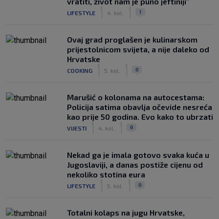
vratiti, život nam je puno jeftiniji"
|
|
1
LIFESTYLE
4. kol.
Ovaj grad proglašen je kulinarskom
prijestolnicom svijeta, a nije daleko od
Hrvatske
|
|
0
COOKING
5. kol.
Marušić o kolonama na autocestama:
Policija satima obavlja očevide nesreća
kao prije 50 godina. Evo kako to ubrzati
|
|
6
VIJESTI
4. kol.
Nekad ga je imala gotovo svaka kuća u
Jugoslaviji, a danas postiže cijenu od
nekoliko stotina eura
|
|
0
LIFESTYLE
5. kol.
Totalni kolaps na jugu Hrvatske,