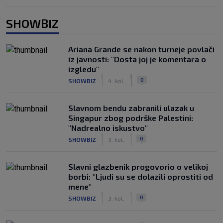
SHOWBIZ
Ariana Grande se nakon turneje povlači
iz javnosti: "Dosta joj je komentara o
izgledu"
|
|
0
SHOWBIZ
4. kol.
Slavnom bendu zabranili ulazak u
Singapur zbog podrške Palestini:
"Nadrealno iskustvo"
|
|
0
SHOWBIZ
3. kol.
Slavni glazbenik progovorio o velikoj
borbi: "Ljudi su se dolazili oprostiti od
mene"
|
|
0
SHOWBIZ
3. kol.