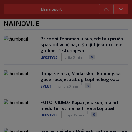
|
SK
prije 4 h
Idi na Sport
Garcia odabrao početnih 11 za Litvu?
Livaja se čini se vraća na klupu
NAJNOVIJE
|
SK
prije 9 h
Njemački kroničar govorio o Vuškoviću:
Prirodni fenomen u susjedstvu pruža
Ima samo jednu manu
spas od vrućina, u špilji tijekom cijele
|
godine 11 stupnjeva
SK
prije 7 h
|
|
0
LIFESTYLE
prije 5 min
Italija se prži, Mađarska i Rumunjska
gase rasvjetu zbog toplinskog vala
|
|
0
SVIJET
prije 20 min
FOTO, VIDEO/ Kupanje s konjima hit
među turistima na hrvatskoj obali
|
|
0
LIFESTYLE
prije 36 min
Ispitan načelnik Bošnjak, zabranjeno mu