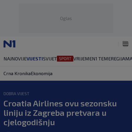
Oglas
NAJNOVIJE
VIJESTI
SVIJET
VRIJEME
N1 TEME
REGIJA
MA
Crna Kronika
Ekonomija
DOBRA VIJEST
Croatia Airlines ovu sezonsku
liniju iz Zagreba pretvara u
cjelogodišnju