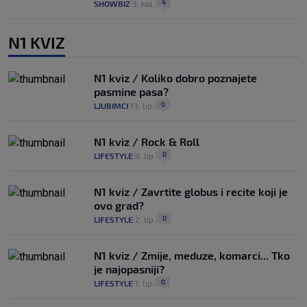
4
SHOWBIZ
3. kol.
|
|
N1 KVIZ
N1 kviz / Koliko dobro poznajete
pasmine pasa?
0
LJUBIMCI
13. lip.
|
|
N1 kviz / Rock & Roll
0
LIFESTYLE
8. lip.
|
|
N1 kviz / Zavrtite globus i recite koji je
ovo grad?
0
LIFESTYLE
2. lip.
|
|
N1 kviz / Zmije, meduze, komarci... Tko
je najopasniji?
0
LIFESTYLE
1. lip.
|
|