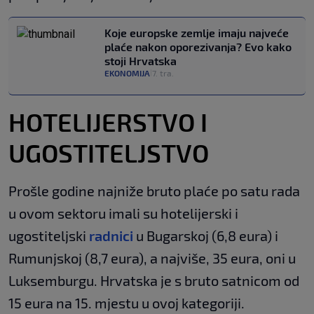
Koje europske zemlje imaju najveće
plaće nakon oporezivanja? Evo kako
stoji Hrvatska
EKONOMIJA
7. tra.
|
HOTELIJERSTVO I
UGOSTITELJSTVO
Prošle godine najniže bruto plaće po satu rada
u ovom sektoru imali su hotelijerski i
ugostiteljski
radnici
u Bugarskoj (6,8 eura) i
Rumunjskoj (8,7 eura), a najviše, 35 eura, oni u
Luksemburgu. Hrvatska je s bruto satnicom od
15 eura na 15. mjestu u ovoj kategoriji.