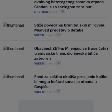
ovakvog heterogenog sastava otpada.
Građani su s razlogom zabrinuti!
0
NOVI DAN
prije 1 h
|
|
Stiže povećanje braniteljskih mirovina:
Medved predstavio detalje
11
VIJESTI
prije 1 h
|
|
Obavijest ZET-a: Mijenjaju se trase četiri
tramvajske linije, dio Savske bit će
zatvoren
0
VIJESTI
prije 1 h
|
|
Fond za zaštitu okoliša procijenio koliko
bi mogla koštati sanacija otpada u
Gospiću
0
VIJESTI
prije 1 h
|
|