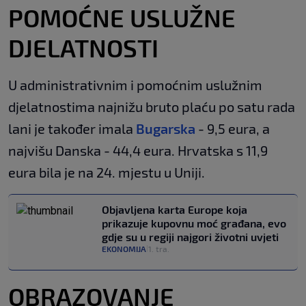
POMOĆNE USLUŽNE
DJELATNOSTI
U administrativnim i pomoćnim uslužnim
djelatnostima najnižu bruto plaću po satu rada
lani je također imala
Bugarska
- 9,5 eura, a
najvišu Danska - 44,4 eura. Hrvatska s 11,9
eura bila je na 24. mjestu u Uniji.
Objavljena karta Europe koja
prikazuje kupovnu moć građana, evo
gdje su u regiji najgori životni uvjeti
EKONOMIJA
1. tra.
|
OBRAZOVANJE