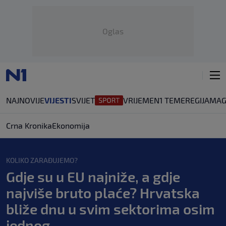
Oglas
NAJNOVIJE
VIJESTI
SVIJET
VRIJEME
N1 TEME
REGIJA
MAG
Crna Kronika
Ekonomija
KOLIKO ZARAĐUJEMO?
Gdje su u EU najniže, a gdje
najviše bruto plaće? Hrvatska
bliže dnu u svim sektorima osim
jednog