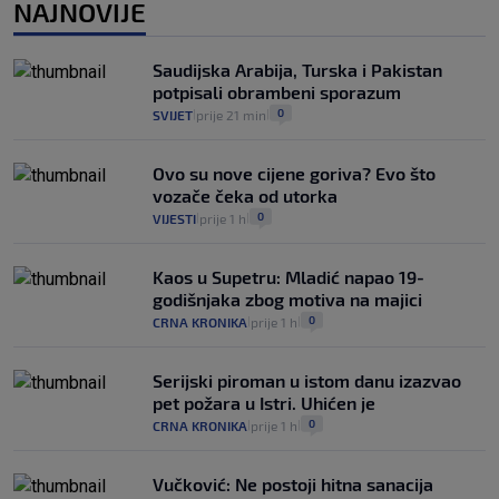
1
VIJESTI
1. kol.
NAJNOVIJE
|
|
Kako spriječiti nasilje? "Tako da glavni
junaci naših priča budu oni koji pomažu,
Saudijska Arabija, Turska i Pakistan
a ne oni koji su pobijedili nekoga"
potpisali obrambeni sporazum
2
VIJESTI
30. srp.
|
|
0
SVIJET
prije 21 min
|
|
Ovo su nove cijene goriva? Evo što
vozače čeka od utorka
0
VIJESTI
prije 1 h
|
|
Kaos u Supetru: Mladić napao 19-
godišnjaka zbog motiva na majici
0
CRNA KRONIKA
prije 1 h
|
|
Serijski piroman u istom danu izazvao
pet požara u Istri. Uhićen je
0
CRNA KRONIKA
prije 1 h
|
|
Vučković: Ne postoji hitna sanacija