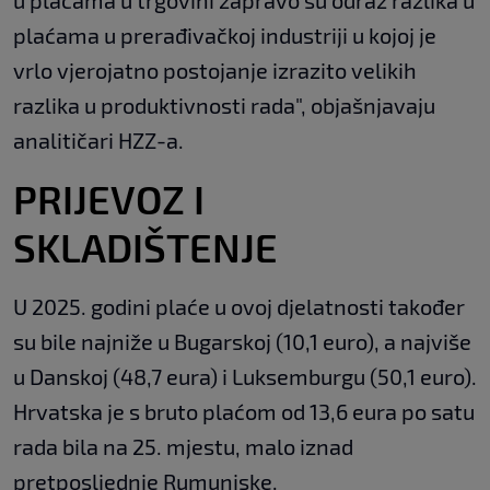
u plaćama u trgovini zapravo su odraz razlika u
plaćama u prerađivačkoj industriji u kojoj je
vrlo vjerojatno postojanje izrazito velikih
razlika u produktivnosti rada", objašnjavaju
analitičari HZZ-a.
PRIJEVOZ I
SKLADIŠTENJE
U 2025. godini plaće u ovoj djelatnosti također
su bile najniže u Bugarskoj (10,1 euro), a najviše
u Danskoj (48,7 eura) i Luksemburgu (50,1 euro).
Hrvatska je s bruto plaćom od 13,6 eura po satu
rada bila na 25. mjestu, malo iznad
pretposljednje Rumunjske.