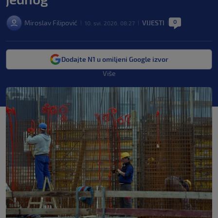
0
Miroslav Filipović
VIJESTI
10. svi. 2026. 08:27
|
|
|
Dodajte N1 u omiljeni Google izvor
Više