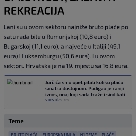
REKREACIJA
Lani su u ovom sektoru najniže bruto plaće po
satu rada bile u Rumunjskoj (10,8 euro) i
Bugarskoj (11,1 euro), a najveće u Italiji (49,1
eura) i Luksemburgu (50,6 eura). I u ovom
sektoru Hrvatska je na 19. mjestu sa 16,8 eura.
Jurčića smo opet pitali koliku plaću
smatra dostojnom. Podigao je raniji
iznos, onaj koji sada traže i sindikati
VIJESTI
25. tra.
|
Teme
BRUTO PLAĆA
EUROPSKA UNIJA
N1 TEME
PLAĆE