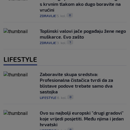
s krvnim tlakom ako dugo boravite na
vrućini
0
ZDRAVLJE
5. kol.
|
|
Toplinski valovi jače pogađaju žene nego
muškarce. Evo zašto
1
ZDRAVLJE
3. kol.
|
|
LIFESTYLE
Zaboravite skupa sredstva:
Profesionalna čistačica tvrdi da za
blistave podove trebate samo dva
sastojka
0
LIFESTYLE
6. kol.
|
|
Ovo su najbolji europski "drugi gradovi"
koje vrijedi posjetiti. Među njima i jedan
hrvatski
0