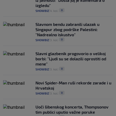
iz javnosti: "Dosta joj je komentara o
izgledu"
0
SHOWBIZ
4. kol.
|
|
Slavnom bendu zabranili ulazak u
Singapur zbog podrške Palestini:
"Nadrealno iskustvo"
0
SHOWBIZ
3. kol.
|
|
Slavni glazbenik progovorio o velikoj
borbi: "Ljudi su se dolazili oprostiti od
mene"
0
SHOWBIZ
3. kol.
|
|
Novi Spider-Man ruši rekorde zarade i u
Hrvatskoj
0
SHOWBIZ
3. kol.
|
|
Uoči šibenskog koncerta, Thompsonov
tim publici uputio važne poruke