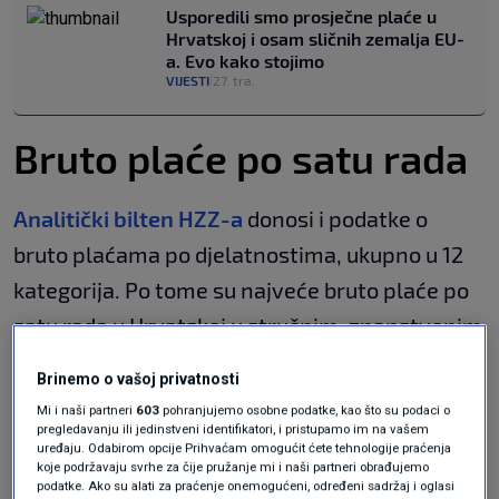
Usporedili smo prosječne plaće u
Hrvatskoj i osam sličnih zemalja EU-
a. Evo kako stojimo
VIJESTI
27. tra.
|
Bruto plaće po satu rada
Analitički bilten HZZ-a
donosi i podatke o
bruto plaćama po djelatnostima, ukupno u 12
kategorija. Po tome su najveće bruto plaće po
satu rada u Hrvatskoj u stručnim, znanstvenim
i tehničkim djelatnostima - 23,7 eura te u
Brinemo o vašoj privatnosti
djelatnosti financija i osiguranja - 22,5 eura,
Mi i naši partneri
603
pohranjujemo osobne podatke, kao što su podaci o
dok su najniže u administrativnim i pomoćnim
pregledavanju ili jedinstveni identifikatori, i pristupamo im na vašem
uređaju. Odabirom opcije Prihvaćam omogućit ćete tehnologije praćenja
uslužnim djelatnostima - 11,9 eura te prijevozu
koje podržavaju svrhe za čije pružanje mi i naši partneri obrađujemo
podatke. Ako su alati za praćenje onemogućeni, određeni sadržaj i oglasi