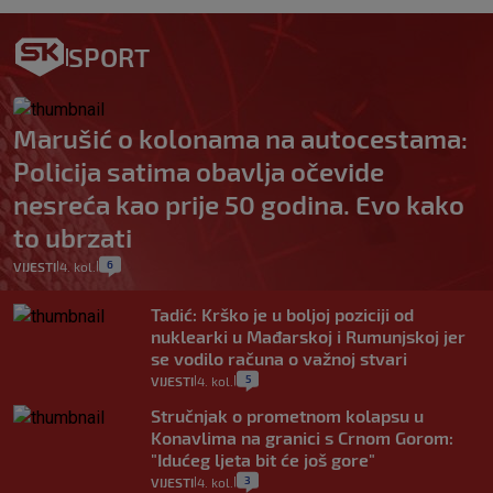
SPORT
Marušić o kolonama na autocestama:
Policija satima obavlja očevide
nesreća kao prije 50 godina. Evo kako
to ubrzati
6
VIJESTI
4. kol.
|
|
Tadić: Krško je u boljoj poziciji od
nuklearki u Mađarskoj i Rumunjskoj jer
se vodilo računa o važnoj stvari
5
VIJESTI
4. kol.
|
|
Stručnjak o prometnom kolapsu u
Konavlima na granici s Crnom Gorom:
"Idućeg ljeta bit će još gore"
3
VIJESTI
4. kol.
|
|