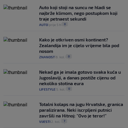
Auto koji stoji na suncu ne hladi se
najbrže klimom, nego postupkom koji
traje petnaest sekundi
0
AUTO
prije 5 h
|
|
Kako je otkriven osmi kontinent?
Zealandija im je cijelo vrijeme bila pod
nosom
0
ZNANOST
6. kol.
|
|
Nekad ga je imala gotovo svaka kuća u
Jugoslaviji, a danas postiže cijenu od
nekoliko stotina eura
0
LIFESTYLE
5. kol.
|
|
Totalni kolaps na jugu Hrvatske, granica
paralizirana. Neki iscrpljeni putnici
završili na Hitnoj: "Ovo je teror!"
7
VIJESTI
2. kol.
|
|