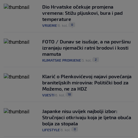
Dio Hrvatske očekuje promjena
vremena: Stižu pljuskovi, bura i pad
temperature
0
VRIJEME
6. kol.
|
|
FOTO / Dunav se isušuje, a na površinu
izranjaju njemački ratni brodovi i kosti
mamuta
2
KLIMATSKE PROMJENE
5. kol.
|
|
Klarić o Plenkovićevoj najavi povećanja
braniteljskih mirovina: Politički bod za
Možemo, ne za HDZ
18
VIJESTI
6. kol.
|
|
Japanke nisu uvijek najbolji izbor:
Stručnjaci otkrivaju koja je ljetna obuća
bolja za stopala
0
LIFESTYLE
6. kol.
|
|