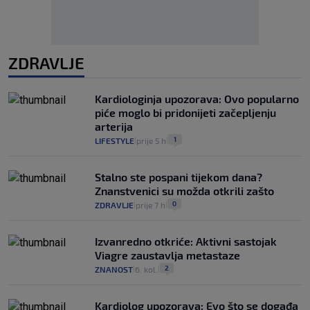
ZDRAVLJE
Kardiologinja upozorava: Ovo popularno
piće moglo bi pridonijeti začepljenju
arterija
1
LIFESTYLE
prije 5 h
|
|
Stalno ste pospani tijekom dana?
Znanstvenici su možda otkrili zašto
0
ZDRAVLJE
prije 7 h
|
|
Izvanredno otkriće: Aktivni sastojak
Viagre zaustavlja metastaze
2
ZNANOST
6. kol.
|
|
Kardiolog upozorava: Evo što se događa