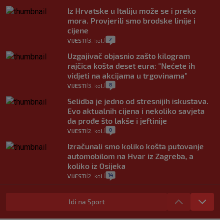
Iz Hrvatske u Italiju može se i preko
mora. Provjerili smo brodske linije i
cijene
2
VIJESTI
3. kol.
|
|
Uzgajivač objasnio zašto kilogram
rajčica košta deset eura: "Nećete ih
vidjeti na akcijama u trgovinama"
8
VIJESTI
3. kol.
|
|
Selidba je jedno od stresnijih iskustava.
Evo aktualnih cijena i nekoliko savjeta
da prođe što lakše i jeftinije
0
VIJESTI
2. kol.
|
|
Izračunali smo koliko košta putovanje
automobilom na Hvar iz Zagreba, a
koliko iz Osijeka
14
VIJESTI
2. kol.
|
|
"Kći je otišla na more, a zaboravila
zdravstvenu iskaznicu". Kakva su prava
Idi na Sport
pacijenata izvan mjesta prebivališta?