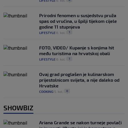
LIFESTYLE
6. kol.
|
|
Prirodni fenomen u susjedstvu pruža
spas od vrućina, u špilji tijekom cijele
godine 11 stupnjeva
1
LIFESTYLE
6. kol.
|
|
FOTO, VIDEO/ Kupanje s konjima hit
među turistima na hrvatskoj obali
1
LIFESTYLE
6. kol.
|
|
Ovaj grad proglašen je kulinarskom
prijestolnicom svijeta, a nije daleko od
Hrvatske
0
COOKING
5. kol.
|
|
SHOWBIZ
Ariana Grande se nakon turneje povlači