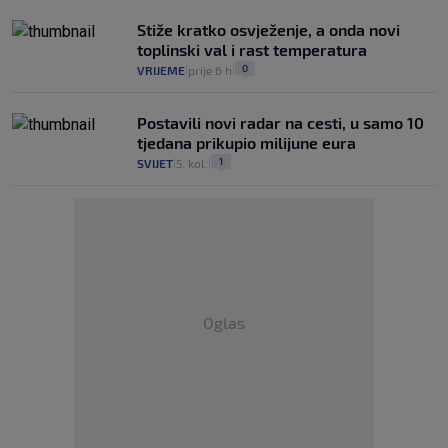
Stiže kratko osvježenje, a onda novi
toplinski val i rast temperatura
0
VRIJEME
prije 6 h
|
|
Postavili novi radar na cesti, u samo 10
tjedana prikupio milijune eura
1
SVIJET
5. kol.
|
|
Oglas