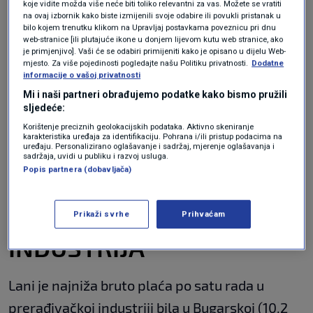
i skladištenju - 13,6 eura. Što se tiče pozicije
koje vidite možda više neće biti toliko relevantni za vas. Možete se vratiti
na ovaj izbornik kako biste izmijenili svoje odabire ili povukli pristanak u
među ostalim članicama EU-a, Hrvatska je
bilo kojem trenutku klikom na Upravljaj postavkama poveznicu pri dnu
web-stranice [ili plutajuće ikone u donjem lijevom kutu web stranice, ako
najbolje rangirana, na 15. mjestu, po bruto
je primjenjivo]. Vaši će se odabiri primijeniti kako je opisano u dijelu Web-
mjesto. Za više pojedinosti pogledajte našu Politiku privatnosti.
Dodatne
plaćama u hotelijerstvu i ugostiteljstvu.
informacije o vašoj privatnosti
Mi i naši partneri obrađujemo podatke kako bismo pružili
Evo i podataka u svih 12 djelatnosti.
sljedeće:
Korištenje preciznih geolokacijskih podataka. Aktivno skeniranje
karakteristika uređaja za identifikaciju. Pohrana i/ili pristup podacima na
Velike razlike u Europi: Gdje radnici
uređaju. Personalizirano oglašavanje i sadržaj, mjerenje oglašavanja i
kući donose najviše novca?
sadržaja, uvidi u publiku i razvoj usluga.
EKONOMIJA
28. svi.
|
Popis partnera (dobavljača)
PRERAĐIVAČKA
Prikaži svrhe
Prihvaćam
INDUSTRIJA
Lani je najniža bruto plaća po satu rada u
prerađivačkoj industriji bila u Bugarskoj (10,2