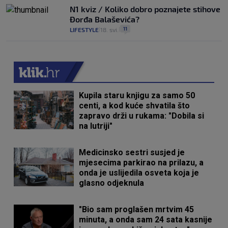
N1 kviz / Koliko dobro poznajete stihove
Đorđa Balaševića?
11
LIFESTYLE
18. svi.
|
|
Kupila staru knjigu za samo 50
centi, a kod kuće shvatila što
zapravo drži u rukama: "Dobila si
na lutriji"
Medicinsko sestri susjed je
mjesecima parkirao na prilazu, a
onda je uslijedila osveta koja je
glasno odjeknula
"Bio sam proglašen mrtvim 45
minuta, a onda sam 24 sata kasnije