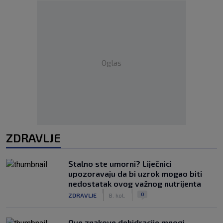
Oglas
ZDRAVLJE
Stalno ste umorni? Liječnici
upozoravaju da bi uzrok mogao biti
nedostatak ovog važnog nutrijenta
|
|
0
ZDRAVLJE
8. kol.
Ove znakove dehidracije mnogi