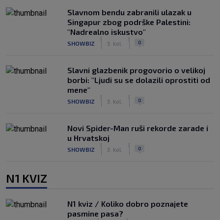
Slavnom bendu zabranili ulazak u
Singapur zbog podrške Palestini:
"Nadrealno iskustvo"
|
|
0
SHOWBIZ
3. kol.
Slavni glazbenik progovorio o velikoj
borbi: "Ljudi su se dolazili oprostiti od
mene"
|
|
0
SHOWBIZ
3. kol.
Novi Spider-Man ruši rekorde zarade i
u Hrvatskoj
|
|
0
SHOWBIZ
3. kol.
N1 KVIZ
N1 kviz / Koliko dobro poznajete
pasmine pasa?