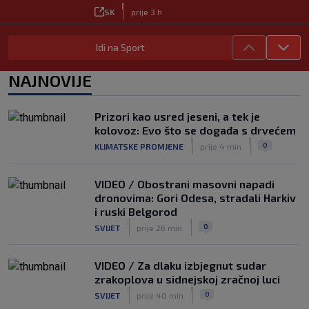
|
SK
prije 3 h
Carević nakon drugog poraza: ‘Ne
Idi na Sport
mogu biti ljutit, ovo nam mora biti
putokaz’
|
NAJNOVIJE
SK
prije 3 h
Jelavić: Igrom nismo pretjerano
zadovoljni, tražimo stopera
Prizori kao usred jeseni, a tek je
|
kolovoz: Evo što se događa s drvećem
SK
prije 3 h
|
|
0
KLIMATSKE PROMJENE
prije 4 min
Zekić sasuo kritike nakon remija: ‘O
problemima možemo pričati tri dana’
|
VIDEO / Obostrani masovni napadi
SK
prije 1 h
dronovima: Gori Odesa, stradali Harkiv
i ruski Belgorod
|
|
0
SVIJET
prije 26 min
VIDEO / Za dlaku izbjegnut sudar
zrakoplova u sidnejskoj zračnoj luci
|
|
0
SVIJET
prije 40 min