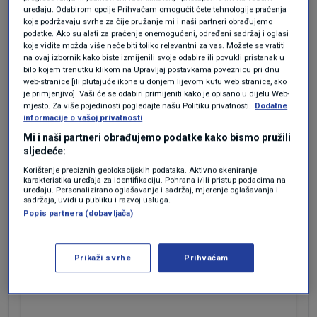
uređaju. Odabirom opcije Prihvaćam omogućit ćete tehnologije praćenja
koje podržavaju svrhe za čije pružanje mi i naši partneri obrađujemo
Inače ne kaže se ništetan, nego ništavan. To se
podatke. Ako su alati za praćenje onemogućeni, određeni sadržaj i oglasi
koje vidite možda više neće biti toliko relevantni za vas. Možete se vratiti
Vladimir Šeks izblamirao u Saboru jer je tvdio da
na ovaj izbornik kako biste izmijenili svoje odabire ili povukli pristanak u
su to ugovori koji ne proizvode štetu, a zapravo
bilo kojem trenutku klikom na Upravljaj postavkama poveznicu pri dnu
su poništeni ugovori jer ne ispunjavaju uvjete za
web-stranice [ili plutajuće ikone u donjem lijevom kutu web stranice, ako
je primjenjivo]. Vaši će se odabiri primijeniti kako je opisano u dijelu Web-
valjanost pravnih poslova. To nije slučaj sa
mjesto. Za više pojedinosti pogledajte našu Politiku privatnosti.
Dodatne
"Švicarcima" jer te ljude nitko nije tjerao da ih
informacije o vašoj privatnosti
sklope. To što su oni bili neodgovorni je njihov
Mi i naši partneri obrađujemo podatke kako bismo pružili
problem. Čak izgleda da su živjeli izvan države.
sljedeće:
Fino neka dignu drugi kredit u drugoj banci i
Korištenje preciznih geolokacijskih podataka. Aktivno skeniranje
karakteristika uređaja za identifikaciju. Pohrana i/ili pristup podacima na
otplate prvi po nižim kamata. Ta mogućnost
uređaju. Personalizirano oglašavanje i sadržaj, mjerenje oglašavanja i
postoji u građanskom pravu čak i kad nije
sadržaja, uvidi u publiku i razvoj usluga.
Popis partnera (dobavljača)
ugovorena.
Odgovor
Prikaži svrhe
Prihvaćam
prije 2 mjeseci
Zvonko