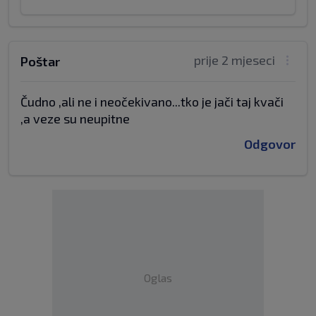
prije 2 mjeseci
Poštar
Čudno ,ali ne i neočekivano...tko je jači taj kvači
,a veze su neupitne
Odgovor
Oglas