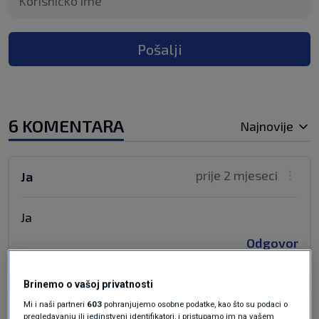
Pošalji
6 KOMENTARA
Najnovije
prije 2 mjeseci
Ja
Ja
Odgovor
Brinemo o vašoj privatnosti
Mi i naši partneri
603
pohranjujemo osobne podatke, kao što su podaci o
prije 2 mjeseci
$€£
pregledavanju ili jedinstveni identifikatori, i pristupamo im na vašem