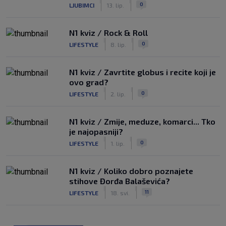
|
|
0
LJUBIMCI
13. lip.
N1 kviz / Rock & Roll
|
|
0
LIFESTYLE
8. lip.
N1 kviz / Zavrtite globus i recite koji je
ovo grad?
|
|
0
LIFESTYLE
2. lip.
N1 kviz / Zmije, meduze, komarci... Tko
je najopasniji?
|
|
0
LIFESTYLE
1. lip.
N1 kviz / Koliko dobro poznajete
stihove Đorđa Balaševića?
|
|
11
LIFESTYLE
18. svi.