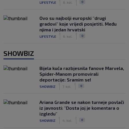
0
LIFESTYLE
6. kol.
Ovo su najbolji europski "drugi
gradovi" koje vrijedi posjetiti. Među
njima i jedan hrvatski
|
|
0
LIFESTYLE
6. kol.
SHOWBIZ
Bijela kuća razbjesnila fanove Marvela,
Spider-Manom promovirali
deportacije: Sramim se!
|
|
0
SHOWBIZ
7. kol.
Ariana Grande se nakon turneje povlači
iz javnosti: "Dosta joj je komentara o
izgledu"
|
|
0
SHOWBIZ
4. kol.