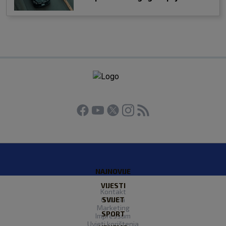
NAJNOVIJE
VIJESTI
Kontakt
O Nama
SVIJET
Marketing
SPORT
Impressum
Uvjeti korištenja