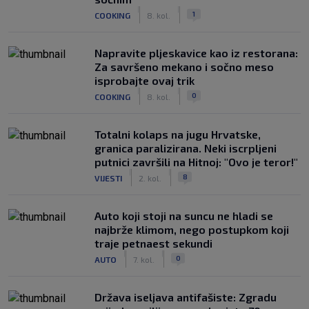
|
|
1
COOKING
8. kol.
Napravite pljeskavice kao iz restorana:
Za savršeno mekano i sočno meso
isprobajte ovaj trik
|
|
0
COOKING
8. kol.
Totalni kolaps na jugu Hrvatske,
granica paralizirana. Neki iscrpljeni
putnici završili na Hitnoj: "Ovo je teror!"
|
|
8
VIJESTI
2. kol.
Auto koji stoji na suncu ne hladi se
najbrže klimom, nego postupkom koji
traje petnaest sekundi
|
|
0
AUTO
7. kol.
Država iseljava antifašiste: Zgradu