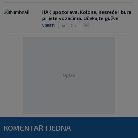
HAK upozorava: Kolone, nesreće i bura
prijete vozačima. Očekujte gužve
|
|
0
VIJESTI
prije 2 h
Oglas
KOMENTAR TJEDNA