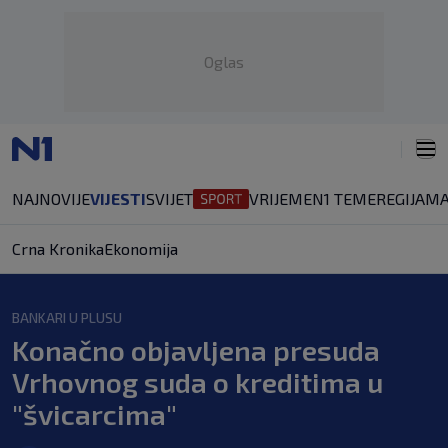
Oglas
NAJNOVIJE
VIJESTI
SVIJET
VRIJEME
N1 TEME
REGIJA
MA
Crna Kronika
Ekonomija
BANKARI U PLUSU
Konačno objavljena presuda
Vrhovnog suda o kreditima u
"švicarcima"