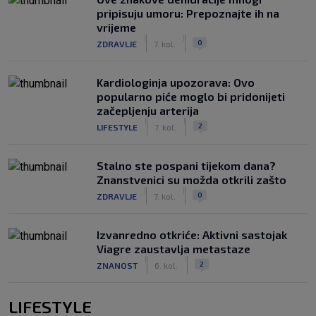
pripisuju umoru: Prepoznajte ih na
vrijeme
|
|
0
ZDRAVLJE
7. kol.
Kardiologinja upozorava: Ovo
popularno piće moglo bi pridonijeti
začepljenju arterija
|
|
2
LIFESTYLE
7. kol.
Stalno ste pospani tijekom dana?
Znanstvenici su možda otkrili zašto
|
|
0
ZDRAVLJE
7. kol.
Izvanredno otkriće: Aktivni sastojak
Viagre zaustavlja metastaze
|
|
2
ZNANOST
6. kol.
LIFESTYLE