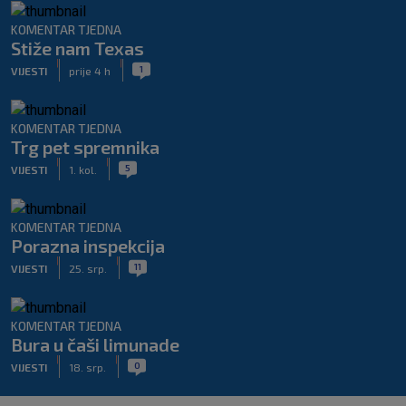
KOMENTAR TJEDNA
Stiže nam Texas
|
|
1
VIJESTI
prije 4 h
KOMENTAR TJEDNA
Trg pet spremnika
|
|
5
VIJESTI
1. kol.
KOMENTAR TJEDNA
Porazna inspekcija
|
|
11
VIJESTI
25. srp.
KOMENTAR TJEDNA
Bura u čaši limunade
|
|
0
VIJESTI
18. srp.