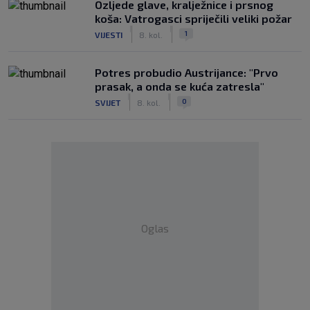
Ozljede glave, kralježnice i prsnog
koša: Vatrogasci spriječili veliki požar
|
|
1
VIJESTI
8. kol.
Potres probudio Austrijance: "Prvo
prasak, a onda se kuća zatresla"
|
|
0
SVIJET
8. kol.
Oglas