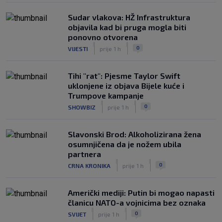
Sudar vlakova: HŽ Infrastruktura
objavila kad bi pruga mogla biti
ponovno otvorena
|
|
0
VIJESTI
prije 1 h
Tihi "rat": Pjesme Taylor Swift
uklonjene iz objava Bijele kuće i
Trumpove kampanje
|
|
0
SHOWBIZ
prije 1 h
Slavonski Brod: Alkoholizirana žena
osumnjičena da je nožem ubila
partnera
|
|
0
CRNA KRONIKA
prije 1 h
Američki mediji: Putin bi mogao napasti
članicu NATO-a vojnicima bez oznaka
|
|
0
SVIJET
prije 1 h