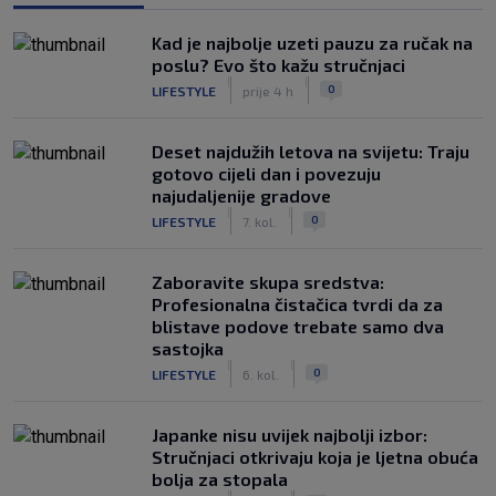
Kad je najbolje uzeti pauzu za ručak na
poslu? Evo što kažu stručnjaci
|
|
0
LIFESTYLE
prije 4 h
Deset najdužih letova na svijetu: Traju
gotovo cijeli dan i povezuju
najudaljenije gradove
|
|
0
LIFESTYLE
7. kol.
Zaboravite skupa sredstva:
Profesionalna čistačica tvrdi da za
blistave podove trebate samo dva
sastojka
|
|
0
LIFESTYLE
6. kol.
Japanke nisu uvijek najbolji izbor:
Stručnjaci otkrivaju koja je ljetna obuća
bolja za stopala
|
|