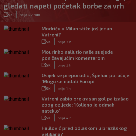
gledati napeti početak borbe za vrh
|
SK
prije 42 min
Modriću u Milan stiže još jedan
Vatreni?
|
SK
prije 3 h
Mourinho naljutio naše susjede
ponižavajućim komentarom
|
SK
prije 3 h
Osijek se preporodio, Špehar poručuje:
‘Mogu se nadati Europi’
|
SK
prije 1 h
Vatreni zabio prekrasan gol pa izašao
zbog ozljede: ‘Koljeno je odmah
nateklo’
|
SK
prije 4 h
Halilović pred odlaskom u brazilskog
velikana?