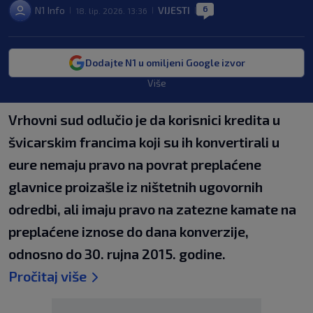
6
N1 Info
VIJESTI
18. lip. 2026. 13:36
|
|
|
Dodajte N1 u omiljeni Google izvor
Više
Vrhovni sud odlučio je da korisnici kredita u
švicarskim francima koji su ih konvertirali u
eure nemaju pravo na povrat preplaćene
glavnice proizašle iz ništetnih ugovornih
odredbi, ali imaju pravo na zatezne kamate na
preplaćene iznose do dana konverzije,
odnosno do 30. rujna 2015. godine.
Pročitaj više