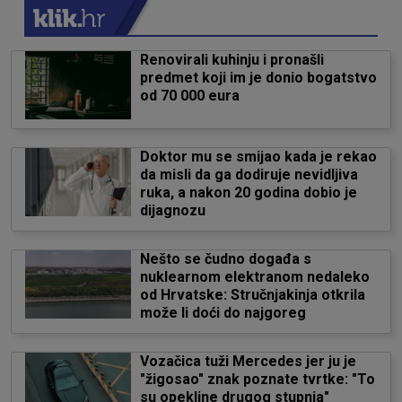
Renovirali kuhinju i pronašli
predmet koji im je donio bogatstvo
od 70 000 eura
Doktor mu se smijao kada je rekao
da misli da ga dodiruje nevidljiva
ruka, a nakon 20 godina dobio je
dijagnozu
Nešto se čudno događa s
nuklearnom elektranom nedaleko
od Hrvatske: Stručnjakinja otkrila
može li doći do najgoreg
Vozačica tuži Mercedes jer ju je
"žigosao" znak poznate tvrtke: "To
su opekline drugog stupnja"