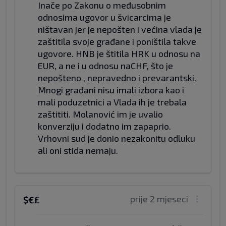
Inače po Zakonu o međusobnim
odnosima ugovor u švicarcima je
ništavan jer je nepošten i većina vlada je
zaštitila svoje građane i poništila takve
ugovore. HNB je štitila HRK u odnosu na
EUR, a ne i u odnosu naCHF, što je
nepošteno , nepravedno i prevarantski.
Mnogi građani nisu imali izbora kao i
mali poduzetnici a Vlada ih je trebala
zaštititi. Molanović im je uvalio
konverziju i dodatno im zapaprio.
Vrhovni sud je donio nezakonitu odluku
ali oni stida nemaju.
prije 2 mjeseci
$€£