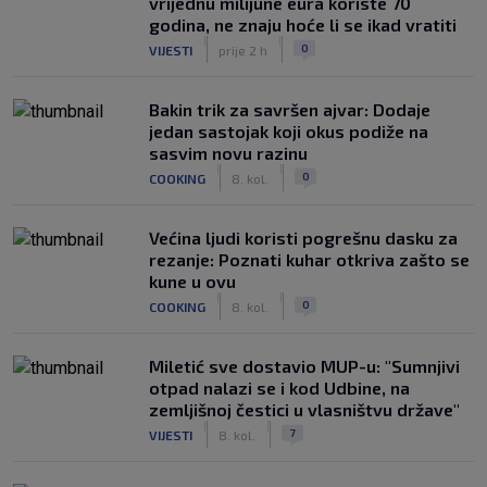
vrijednu milijune eura koriste 70
godina, ne znaju hoće li se ikad vratiti
|
|
0
VIJESTI
prije 2 h
Bakin trik za savršen ajvar: Dodaje
jedan sastojak koji okus podiže na
sasvim novu razinu
|
|
0
COOKING
8. kol.
Većina ljudi koristi pogrešnu dasku za
rezanje: Poznati kuhar otkriva zašto se
kune u ovu
|
|
0
COOKING
8. kol.
Miletić sve dostavio MUP-u: "Sumnjivi
otpad nalazi se i kod Udbine, na
zemljišnoj čestici u vlasništvu države"
|
|
7
VIJESTI
8. kol.