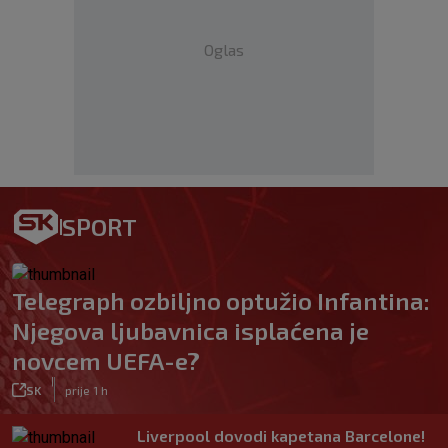
Oglas
SPORT
Telegraph ozbiljno optužio Infantina:
Njegova ljubavnica isplaćena je
novcem UEFA-e?
|
SK
prije 1 h
Liverpool dovodi kapetana Barcelone!