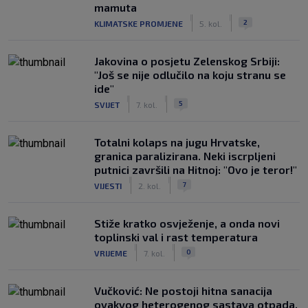
mamuta
|
|
2
KLIMATSKE PROMJENE
5. kol.
Jakovina o posjetu Zelenskog Srbiji:
"Još se nije odlučilo na koju stranu se
ide"
|
|
5
SVIJET
7. kol.
Totalni kolaps na jugu Hrvatske,
granica paralizirana. Neki iscrpljeni
putnici završili na Hitnoj: "Ovo je teror!"
|
|
7
VIJESTI
2. kol.
Stiže kratko osvježenje, a onda novi
toplinski val i rast temperatura
|
|
0
VRIJEME
7. kol.
Vučković: Ne postoji hitna sanacija
ovakvog heterogenog sastava otpada.