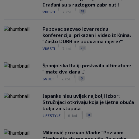
Građani su s razlogom zabrinuti!
|
|
19
VIJESTI
7. kol.
Pupovac sazvao izvanrednu
konferenciju, prikazan i video iz Knina:
"Zašto DORH ne poduzima mjere?"
|
|
20
VIJESTI
7. kol.
Španjolska Italiji postavila ultimatum:
"Imate dva dana..."
|
|
0
SVIJET
7. kol.
Japanke nisu uvijek najbolji izbor:
Stručnjaci otkrivaju koja je ljetna obuća
bolja za stopala
|
|
0
LIFESTYLE
6. kol.
Milinović prozvao Vladu: "Pozivam
Plenkovića da me posluša. Za svako