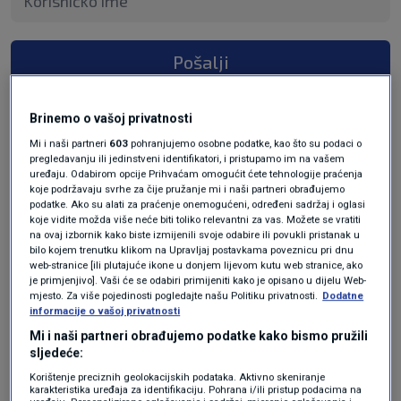
Pošalji
Brinemo o vašoj privatnosti
Mi i naši partneri
603
pohranjujemo osobne podatke, kao što su podaci o
pregledavanju ili jedinstveni identifikatori, i pristupamo im na vašem
uređaju. Odabirom opcije Prihvaćam omogućit ćete tehnologije praćenja
koje podržavaju svrhe za čije pružanje mi i naši partneri obrađujemo
podatke. Ako su alati za praćenje onemogućeni, određeni sadržaj i oglasi
koje vidite možda više neće biti toliko relevantni za vas. Možete se vratiti
na ovaj izbornik kako biste izmijenili svoje odabire ili povukli pristanak u
bilo kojem trenutku klikom na Upravljaj postavkama poveznicu pri dnu
Oglas
web-stranice [ili plutajuće ikone u donjem lijevom kutu web stranice, ako
je primjenjivo]. Vaši će se odabiri primijeniti kako je opisano u dijelu Web-
mjesto. Za više pojedinosti pogledajte našu Politiku privatnosti.
Dodatne
informacije o vašoj privatnosti
Mi i naši partneri obrađujemo podatke kako bismo pružili
sljedeće:
Korištenje preciznih geolokacijskih podataka. Aktivno skeniranje
karakteristika uređaja za identifikaciju. Pohrana i/ili pristup podacima na