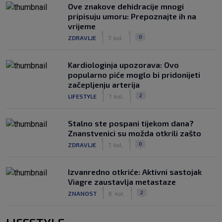
Ove znakove dehidracije mnogi
pripisuju umoru: Prepoznajte ih na
vrijeme
|
|
0
ZDRAVLJE
7. kol.
Kardiologinja upozorava: Ovo
popularno piće moglo bi pridonijeti
začepljenju arterija
|
|
2
LIFESTYLE
7. kol.
Stalno ste pospani tijekom dana?
Znanstvenici su možda otkrili zašto
|
|
0
ZDRAVLJE
7. kol.
Izvanredno otkriće: Aktivni sastojak
Viagre zaustavlja metastaze
|
|
2
ZNANOST
6. kol.