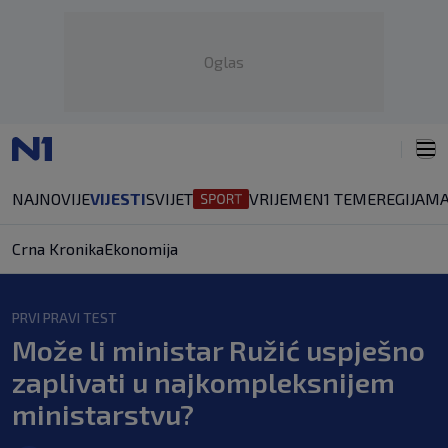
Oglas
NAJNOVIJE
VIJESTI
SVIJET
VRIJEME
N1 TEME
REGIJA
MA
Crna Kronika
Ekonomija
PRVI PRAVI TEST
Može li ministar Ružić uspješno
zaplivati u najkompleksnijem
ministarstvu?