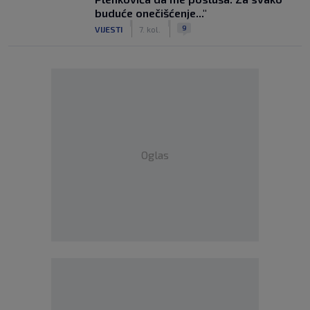
buduće onečišćenje..."
|
|
9
VIJESTI
7. kol.
Oglas