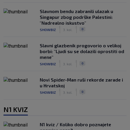
Slavnom bendu zabranili ulazak u
Singapur zbog podrške Palestini:
"Nadrealno iskustvo"
|
|
0
SHOWBIZ
3. kol.
Slavni glazbenik progovorio o velikoj
borbi: "Ljudi su se dolazili oprostiti od
mene"
|
|
0
SHOWBIZ
3. kol.
Novi Spider-Man ruši rekorde zarade i
u Hrvatskoj
|
|
0
SHOWBIZ
3. kol.
N1 KVIZ
N1 kviz / Koliko dobro poznajete