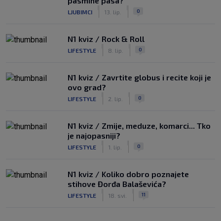
pasmine pasa?
|
|
0
LJUBIMCI
13. lip.
N1 kviz / Rock & Roll
|
|
0
LIFESTYLE
8. lip.
N1 kviz / Zavrtite globus i recite koji je
ovo grad?
|
|
0
LIFESTYLE
2. lip.
N1 kviz / Zmije, meduze, komarci... Tko
je najopasniji?
|
|
0
LIFESTYLE
1. lip.
N1 kviz / Koliko dobro poznajete
stihove Đorđa Balaševića?
|
|
11
LIFESTYLE
18. svi.