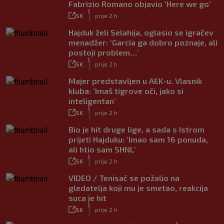
Fabrizio Romano objavio ‘Here we go’
|
SK
prije 2 h
Hajduk želi Selahija, oglasio se igračev
menadžer: ‘Garcia ga dobro poznaje, ali
postoji problem…’
|
SK
prije 2 h
Majer predstavljen u AEK-u. Vlasnik
kluba: ‘Imaš tigrove oči, jako si
inteligentan’
|
SK
prije 2 h
Bio je hit druge lige, a sada s Istrom
prijeti Hajduku: ‘Imao sam 16 ponuda,
ali htio sam SHNL’
|
SK
prije 2 h
VIDEO / Tenisač se požalio na
gledatelja koji mu je smetao, reakcija
suca je hit
|
SK
prije 2 h