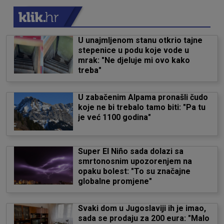
U unajmljenom stanu otkrio tajne
stepenice u podu koje vode u
mrak: "Ne djeluje mi ovo kako
treba"
U zabačenim Alpama pronašli čudo
koje ne bi trebalo tamo biti: "Pa tu
je već 1100 godina"
Super El Niño sada dolazi sa
smrtonosnim upozorenjem na
opaku bolest: "To su značajne
globalne promjene"
Svaki dom u Jugoslaviji ih je imao,
sada se prodaju za 200 eura: "Malo