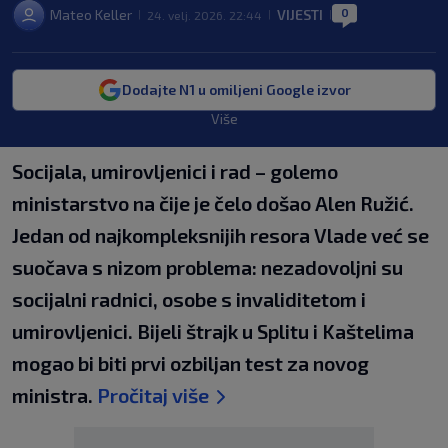
0
Mateo Keller
VIJESTI
24. velj. 2026. 22:44
|
|
|
Dodajte N1 u omiljeni Google izvor
Više
Socijala, umirovljenici i rad – golemo
ministarstvo na čije je čelo došao Alen Ružić.
Jedan od najkompleksnijih resora Vlade već se
suočava s nizom problema: nezadovoljni su
socijalni radnici, osobe s invaliditetom i
umirovljenici. Bijeli štrajk u Splitu i Kaštelima
mogao bi biti prvi ozbiljan test za novog
ministra.
Pročitaj više