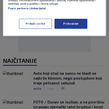
uređaju. Personalizirano oglašavanje i sadržaj, mjerenje oglašavanja i
sadržaja, uvidi u publiku i razvoj usluga.
Popis partnera (dobavljača)
Oglas
Prikaži svrhe
Prihvaćam
NAJČITANIJE
Auto koji stoji na suncu ne hladi se
najbrže klimom, nego postupkom koji
traje petnaest sekundi
|
|
0
AUTO
7. kol.
FOTO / Dunav se isušuje, a na površinu
izranjaju njemački ratni brodovi i kosti