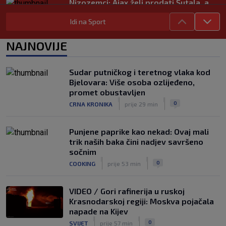
Nizozemci: Ajax želi prodati Šutala, a
ponuda ne nedostaje
Idi na Sport
|
SK
7. kol.
Bennacer raskinuo s Milanom i sada je
NAJNOVIJE
slobodan igrač: Boban je upravo to i
htio, ali…
|
Sudar putničkog i teretnog vlaka kod
SK
7. kol.
Bjelovara: Više osoba ozlijeđeno,
VIDEO / Počela nam je ‘Cvajta’! Brekalo
promet obustavljen
solidan u gostujućoj pobjedi Herthe
|
|
0
CRNA KRONIKA
prije 29 min
kod Bochuma
|
SK
7. kol.
Punjene paprike kao nekad: Ovaj mali
trik naših baka čini nadjev savršeno
sočnim
|
|
0
COOKING
prije 53 min
VIDEO / Gori rafinerija u ruskoj
Krasnodarskoj regiji: Moskva pojačala
napade na Kijev
|
|
0
SVIJET
prije 57 min