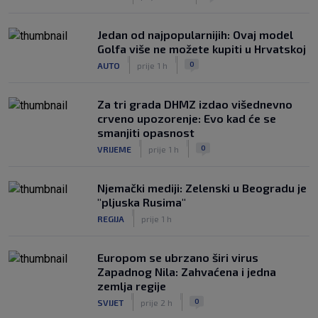
Jedan od najpopularnijih: Ovaj model
Golfa više ne možete kupiti u Hrvatskoj
|
|
0
AUTO
prije 1 h
Za tri grada DHMZ izdao višednevno
crveno upozorenje: Evo kad će se
smanjiti opasnost
|
|
0
VRIJEME
prije 1 h
Njemački mediji: Zelenski u Beogradu je
"pljuska Rusima"
|
REGIJA
prije 1 h
Europom se ubrzano širi virus
Zapadnog Nila: Zahvaćena i jedna
zemlja regije
|
|
0
SVIJET
prije 2 h