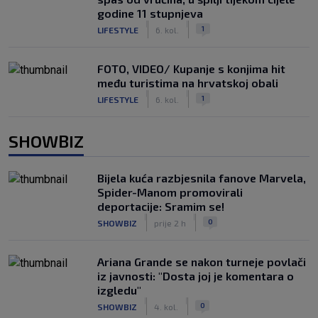
godine 11 stupnjeva
|
|
1
LIFESTYLE
6. kol.
FOTO, VIDEO/ Kupanje s konjima hit
među turistima na hrvatskoj obali
|
|
1
LIFESTYLE
6. kol.
SHOWBIZ
Bijela kuća razbjesnila fanove Marvela,
Spider-Manom promovirali
deportacije: Sramim se!
|
|
0
SHOWBIZ
prije 2 h
Ariana Grande se nakon turneje povlači
iz javnosti: "Dosta joj je komentara o
izgledu"
|
|
0
SHOWBIZ
4. kol.