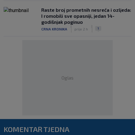
Raste broj prometnih nesreća i ozljeda:
I romobili sve opasniji, jedan 14-
godišnjak poginuo
|
|
1
CRNA KRONIKA
prije 2 h
Oglas
KOMENTAR TJEDNA