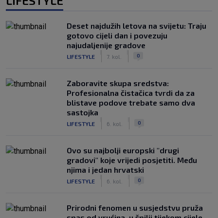
LIFESTYLE
Deset najdužih letova na svijetu: Traju
gotovo cijeli dan i povezuju
najudaljenije gradove
|
|
0
LIFESTYLE
7. kol.
Zaboravite skupa sredstva:
Profesionalna čistačica tvrdi da za
blistave podove trebate samo dva
sastojka
|
|
0
LIFESTYLE
6. kol.
Ovo su najbolji europski "drugi
gradovi" koje vrijedi posjetiti. Među
njima i jedan hrvatski
|
|
0
LIFESTYLE
6. kol.
Prirodni fenomen u susjedstvu pruža
spas od vrućina, u špilji tijekom cijele