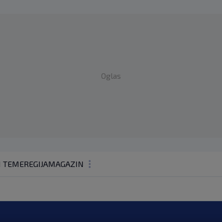
Oglas
1 TEME
REGIJA
MAGAZIN
N1 KOMENTAR
KOLUMNE