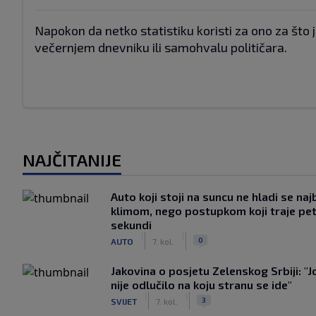
Napokon da netko statistiku koristi za ono za što 
večernjem dnevniku ili samohvalu političara.
NAJČITANIJE
Auto koji stoji na suncu ne hladi se naj
klimom, nego postupkom koji traje pe
sekundi
|
|
0
AUTO
7. kol.
Jakovina o posjetu Zelenskog Srbiji: "J
nije odlučilo na koju stranu se ide"
|
|
3
SVIJET
7. kol.