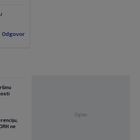
u
Odgovor
ršinu
kosti
Oglas
renciju,
DORH ne