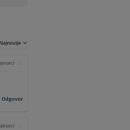
Najnovije
mjeseci
Odgovor
mjeseci