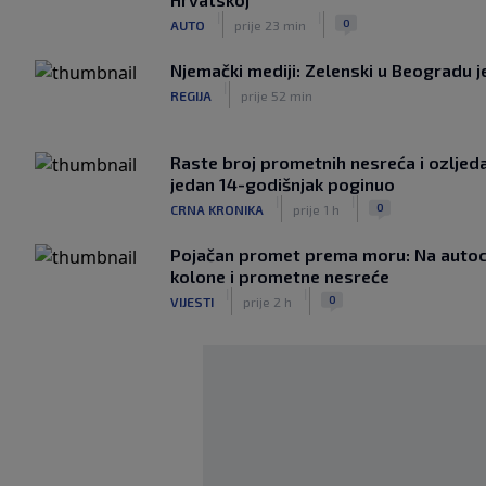
|
|
0
AUTO
prije 23 min
Njemački mediji: Zelenski u Beogradu j
|
REGIJA
prije 52 min
Raste broj prometnih nesreća i ozljeda:
jedan 14-godišnjak poginuo
|
|
0
CRNA KRONIKA
prije 1 h
Pojačan promet prema moru: Na auto
kolone i prometne nesreće
|
|
0
VIJESTI
prije 2 h