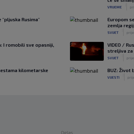
|
VRIJEME
pr
e "pljuska Rusima"
Europom se 
zemlja regi
|
SVIJET
prije
 I romobili sve opasniji,
VIDEO / Rus
streljiva za
|
SVIJET
prije
cestama kilometarske
BUZ: Život b
|
VIJESTI
prij
Oglas