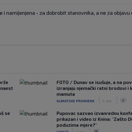
je i namijenjena - za dobrobit stanovnika, a ne za objavu 
brže
FOTO / Dunav se isušuje, a na pov
tnaest
izranjaju njemački ratni brodovi i 
mamuta
|
|
2
KLIMATSKE PROMJENE
5. kol.
oš se
Pupovac sazvao izvanrednu konfe
prikazan i video iz Knina: "Zašto 
poduzima mjere?"
|
|
19
VIJESTI
7. kol.