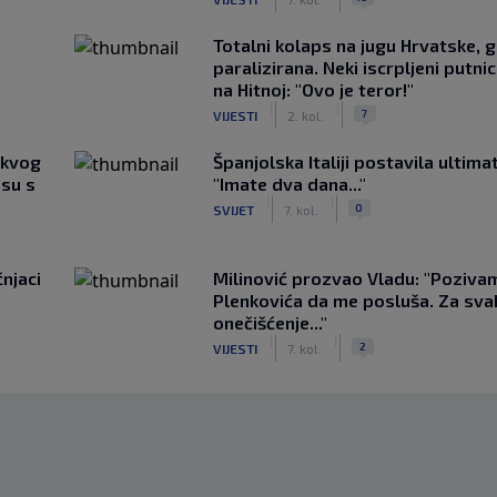
Totalni kolaps na jugu Hrvatske, g
paralizirana. Neki iscrpljeni putnici
na Hitnoj: "Ovo je teror!"
|
|
7
VIJESTI
2. kol.
akvog
Španjolska Italiji postavila ultima
su s
"Imate dva dana..."
|
|
0
SVIJET
7. kol.
čnjaci
Milinović prozvao Vladu: "Poziva
Plenkovića da me posluša. Za sv
onečišćenje..."
|
|
2
VIJESTI
7. kol.