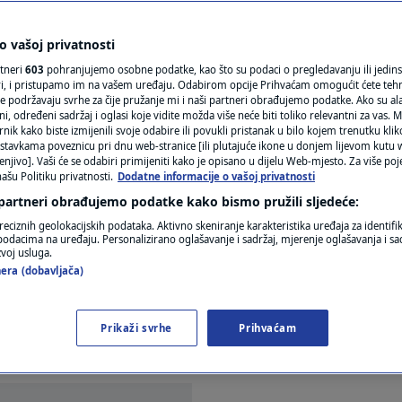
N1(DIS)INFO
Hrvatskoj povlači
KLIMATSKE PROMJENE
 vašoj privatnosti
rtneri
603
pohranjujemo osobne podatke, kao što su podaci o pregledavanju ili jedins
tavlja apartmanizaciju
FOTO
ori, i pristupamo im na vašem uređaju. Odabirom opcije Prihvaćam omogućit ćete teh
e podržavaju svrhe za čije pružanje mi i naši partneri obrađujemo podatke. Ako su ala
 određeni sadržaj i oglasi koje vidite možda više neće biti toliko relevantni za vas. Mo
VIDEO
rnik kako biste izmijenili svoje odabire ili povukli pristanak u bilo kojem trenutku kl
ara
stavkama poveznicu pri dnu web-stranice [ili plutajuće ikone u donjem lijevom kutu w
enjivo]. Vaši će se odabiri primijeniti kako je opisano u dijelu Web-mjesto. Za više poj
ašu Politiku privatnosti.
Dodatne informacije o vašoj privatnosti
 partneri obrađujemo podatke kako bismo pružili sljedeće:
reciznih geolokacijskih podataka. Aktivno skeniranje karakteristika uređaja za identifi
p podacima na uređaju. Personalizirano oglašavanje i sadržaj, mjerenje oglašavanja i sad
zvoj usluga.
era (dobavljača)
etnih mjeseci građani sve teže podnose. U Rovinju
kraj. Namjeravaju ograničiti broj apartmana pa se 
Prikaži svrhe
Prihvaćam
iše