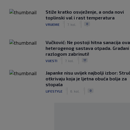
Stiže kratko osvježenje, a onda novi
toplinski val i rast temperatura
|
|
0
VRIJEME
7. kol.
Vučković: Ne postoji hitna sanacija ov
heterogenog sastava otpada. Građani 
razlogom zabrinuti!
|
|
17
VIJESTI
7. kol.
Japanke nisu uvijek najbolji izbor: Stru
otkrivaju koja je ljetna obuća bolja za
stopala
|
|
0
LIFESTYLE
6. kol.