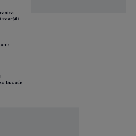
ranica
 završili
tum:
m
ako buduće