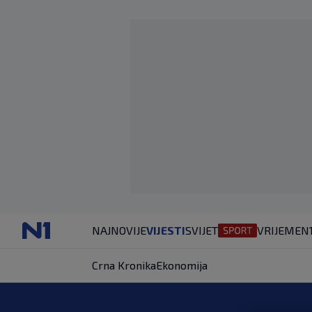
NAJNOVIJE
VIJESTI
SVIJET
VRIJEME
N
Crna Kronika
Ekonomija