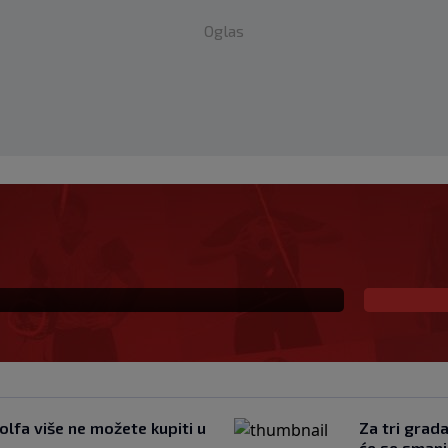
Oglas
s Istrom prijeti Hajduku:
io sam SHNL’
olfa više ne možete kupiti u
Za tri grad
će se smanj