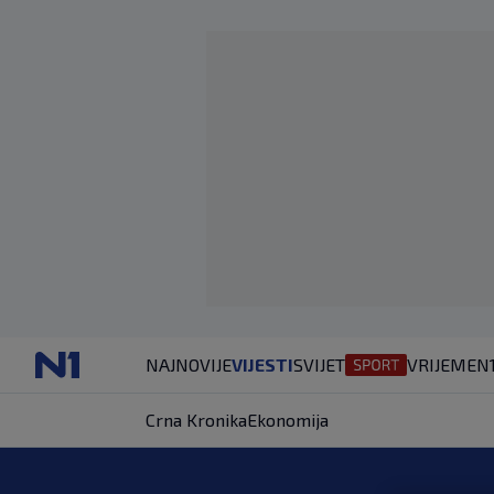
NAJNOVIJE
VIJESTI
SVIJET
VRIJEME
N
Crna Kronika
Ekonomija