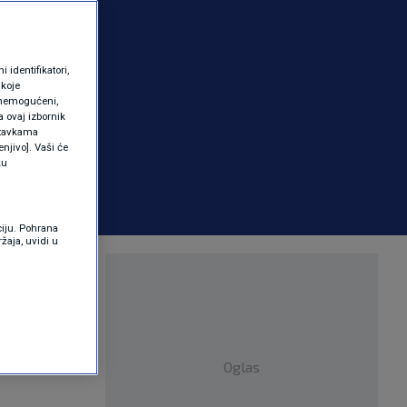
identifikatori,
 koje
 onemogućeni,
a ovaj izbornik
ostavkama
njivo]. Vaši će
ku
ciju. Pohrana
žaja, uvidi u
dučavati
raždin.
Oglas