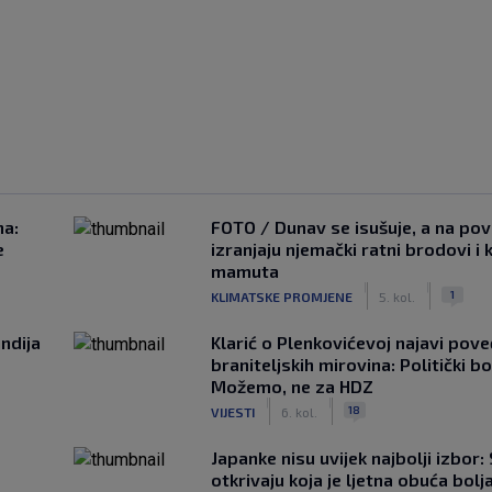
na:
FOTO / Dunav se isušuje, a na pov
e
izranjaju njemački ratni brodovi i 
mamuta
|
|
1
KLIMATSKE PROMJENE
5. kol.
ndija
Klarić o Plenkovićevoj najavi pove
braniteljskih mirovina: Politički b
Možemo, ne za HDZ
|
|
18
VIJESTI
6. kol.
Japanke nisu uvijek najbolji izbor:
otkrivaju koja je ljetna obuća bolj