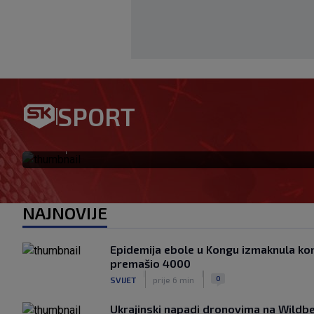
Meksiko i Argentina stali uz 
SPORT
svjetskom nogometu sve dub
|
SK
prije 20 min
NAJNOVIJE
Epidemija ebole u Kongu izmaknula kont
premašio 4000
|
|
0
SVIJET
prije 6 min
Ukrajinski napadi dronovima na Wildbe