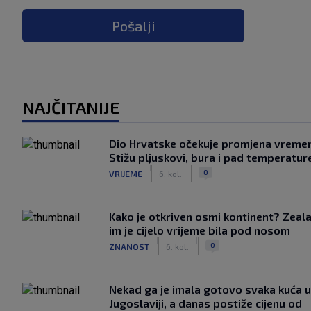
Pošalji
NAJČITANIJE
Dio Hrvatske očekuje promjena vreme
Stižu pljuskovi, bura i pad temperatur
|
|
0
VRIJEME
6. kol.
Kako je otkriven osmi kontinent? Zeala
im je cijelo vrijeme bila pod nosom
|
|
0
ZNANOST
6. kol.
Nekad ga je imala gotovo svaka kuća u
Jugoslaviji, a danas postiže cijenu od