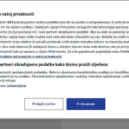
pince će u Varaždinu
N1(DIS)INFO
KLIMATSKE PROMJENE
 vašoj privatnosti
zik
rtneri
603
pohranjujemo osobne podatke, kao što su podaci o pregledavanju ili jedinstveni 
FOTO
o im na vašem uređaju. Odabirom opcije Prihvaćam omogućit ćete tehnologije praćenja
vrhe za čije pružanje mi i naši partneri obrađujemo podatke. Ako su alati za praćenje
ra
žaj i oglasi koje vidite možda više neće biti toliko relevantni za vas. Možete se vratiti n
VIDEO
zmijenili svoje odabire ili povukli pristanak u bilo kojem trenutku klikom na Upravljaj p
i dnu web-stranice [ili plutajuće ikone u donjem lijevom kutu web stranice, ako je primje
rimijeniti kako je opisano u dijelu Web-mjesto. Za više pojedinosti pogledajte našu Politi
Dodatne informacije o vašoj privatnosti
 partneri obrađujemo podatke kako bismo pružili sljedeće:
reciznih geolokacijskih podataka. Aktivno skeniranje karakteristika uređaja za identifika
p podacima na uređaju. Personalizirano oglašavanje i sadržaj, mjerenje oglašavanja i sadr
zvoj usluga.
je natječaj za profesora koji će strane radnike po
era (dobavljača)
h radnika u Varaždinskoj županiji, javlja portal eVa
Prikaži svrhe
Prihvaćam