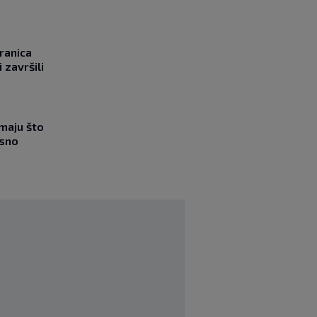
ranica
 završili
imaju što
esno