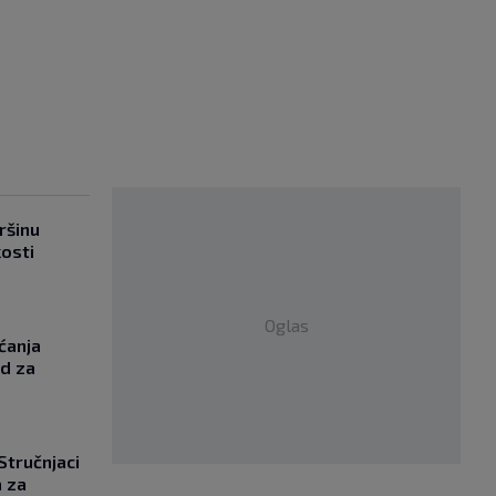
ršinu
kosti
Oglas
ćanja
od za
 Stručnjaci
a za