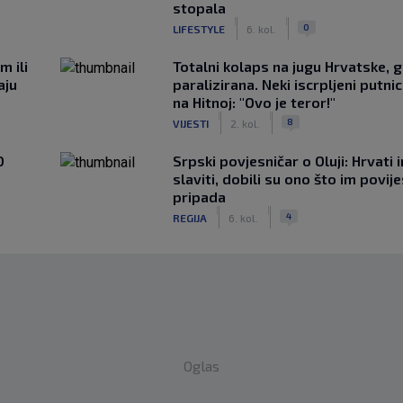
stopala
|
|
0
LIFESTYLE
6. kol.
m ili
Totalni kolaps na jugu Hrvatske, g
aju
paralizirana. Neki iscrpljeni putnici
na Hitnoj: "Ovo je teror!"
|
|
8
VIJESTI
2. kol.
0
Srpski povjesničar o Oluji: Hrvati 
slaviti, dobili su ono što im povij
pripada
|
|
4
REGIJA
6. kol.
Oglas