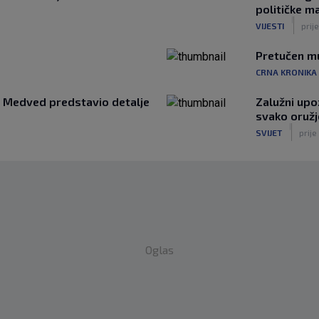
političke ma
|
VIJESTI
prij
Pretučen mu
CRNA KRONIKA
a: Medved predstavio detalje
Zalužni upo
svako oružj
|
SVIJET
prije
Oglas