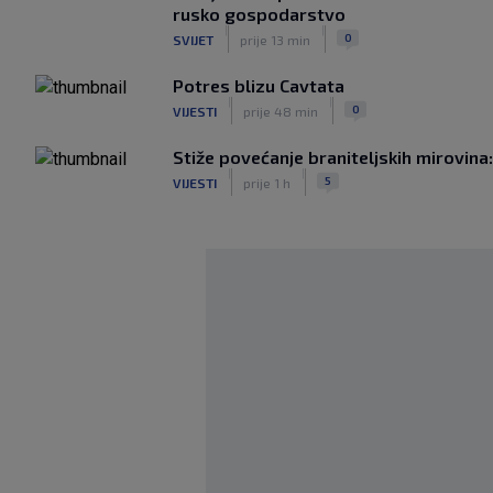
rusko gospodarstvo
|
|
0
SVIJET
prije 13 min
Potres blizu Cavtata
|
|
0
VIJESTI
prije 48 min
Stiže povećanje braniteljskih mirovin
|
|
5
VIJESTI
prije 1 h