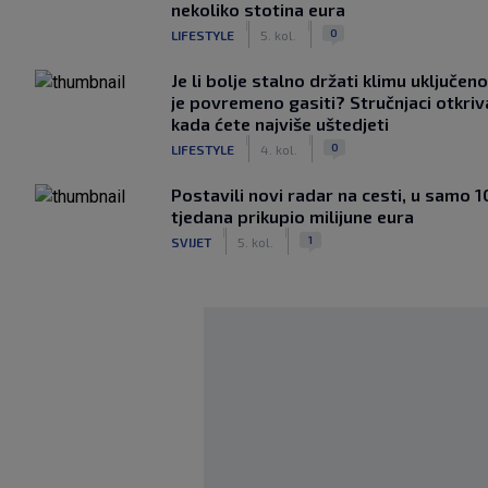
nekoliko stotina eura
|
|
0
LIFESTYLE
5. kol.
Je li bolje stalno držati klimu uključeno
je povremeno gasiti? Stručnjaci otkriv
kada ćete najviše uštedjeti
|
|
0
LIFESTYLE
4. kol.
Postavili novi radar na cesti, u samo 1
tjedana prikupio milijune eura
|
|
1
SVIJET
5. kol.