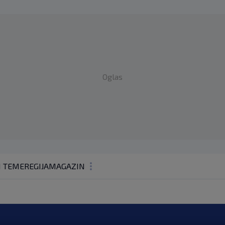
Oglas
1 TEME
REGIJA
MAGAZIN
N1 KOMENTAR
KOLUMNE