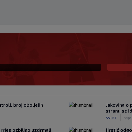
Infantina, podjele u
lje
roli, broj oboljelih
Jakovina o p
stranu se i
|
SVIJET
prije
rries ozbiljno uzdrmali
Hrstić odgo