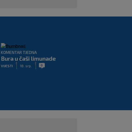
KOMENTAR TJEDNA
Bura u čaši limunade
|
|
0
VIJESTI
18. srp.