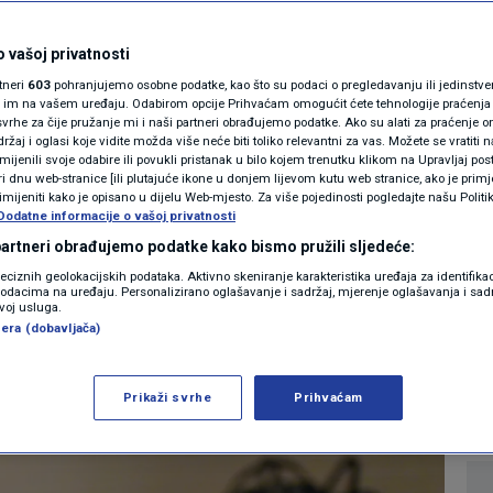
MAGAZIN
vati goste? Turizam
N1 KOMENTAR
 vašoj privatnosti
rtneri
603
pohranjujemo osobne podatke, kao što su podaci o pregledavanju ili jedinstveni 
ezonaca, a domaćih
KOLUMNE
o im na vašem uređaju. Odabirom opcije Prihvaćam omogućit ćete tehnologije praćenja
vrhe za čije pružanje mi i naši partneri obrađujemo podatke. Ako su alati za praćenje
žaj i oglasi koje vidite možda više neće biti toliko relevantni za vas. Možete se vratiti n
00
N1(DIS)INFO
zmijenili svoje odabire ili povukli pristanak u bilo kojem trenutku klikom na Upravljaj p
i dnu web-stranice [ili plutajuće ikone u donjem lijevom kutu web stranice, ako je primje
KLIMATSKE PROMJENE
rimijeniti kako je opisano u dijelu Web-mjesto. Za više pojedinosti pogledajte našu Politi
Dodatne informacije o vašoj privatnosti
3
 2026. 16:16
VIJESTI
komentara
|
|
FOTO
 partneri obrađujemo podatke kako bismo pružili sljedeće:
reciznih geolokacijskih podataka. Aktivno skeniranje karakteristika uređaja za identifika
p podacima na uređaju. Personalizirano oglašavanje i sadržaj, mjerenje oglašavanja i sadr
VIDEO
Više
zvoj usluga.
era (dobavljača)
Prikaži svrhe
Prihvaćam