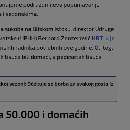
ponajprije podrazumijeva popunjavanje
a i sezonskima.
nja sukoba na Bliskom istoku, direktor Udruge
rvatske (UPHH)
Bernard Zenzerović
HRT-u je
onskih radnika potrebnih ove godine. Od toga
ak tisuća bili domaći, a pedesetak tisuća
čkoj sezoni: Očekuje se borba za svakog gosta iz
a 50.000 i domaćih