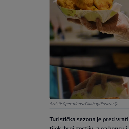
ArtisticOperations/Pixabay/ilustracija
Turistička sezona je pred vrat
tijek, broj gostiju, a na koncu 