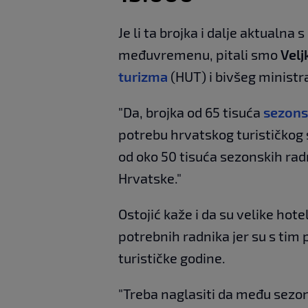
Je li ta brojka i dalje aktualna 
međuvremenu, pitali smo
Velj
turizma
(HUT) i bivšeg ministr
"Da, brojka od 65 tisuća
sezons
potrebu hrvatskog turističkog 
od oko 50 tisuća sezonskih radni
Hrvatske."
Ostojić kaže i da su velike ho
potrebnih radnika jer su s tim
turističke godine.
"Treba naglasiti da među sez