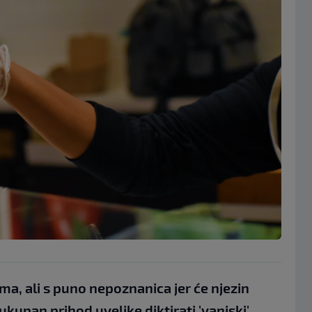
ima, ali s puno nepoznanica jer će njezin
i ukupan prihod uvelike diktirati 'vanjski'