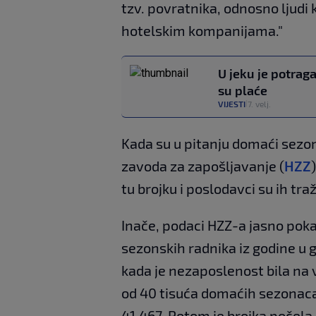
tzv. povratnika, odnosno ljudi k
hotelskim kompanijama."
U jeku je potraga
su plaće
VIJESTI
7. velj.
|
Kada su u pitanju domaći sezon
zavoda za zapošljavanje (
HZZ
tu brojku i poslodavci su ih tra
Inače, podaci HZZ-a jasno pok
sezonskih radnika iz godine u go
kada je nezaposlenost bila na 
od 40 tisuća domaćih sezonaca 
41.467. Potom je brojka počela 