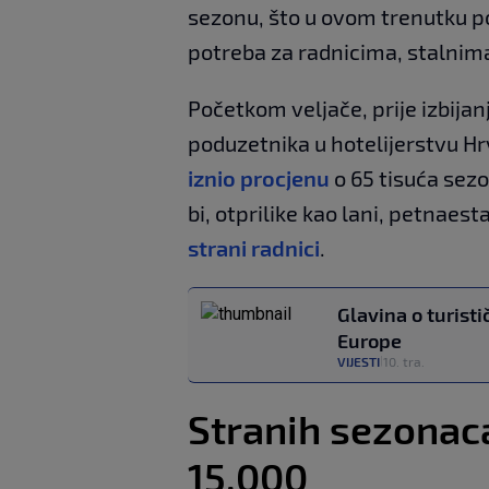
sezonu, što u ovom trenutku 
potreba za radnicima, stalnim
Početkom veljače, prije izbija
poduzetnika u hotelijerstvu H
iznio procjenu
o 65 tisuća sez
bi, otprilike kao lani, petnaest
strani radnici
.
Glavina o turisti
Europe
VIJESTI
10. tra.
|
Stranih sezonac
15.000