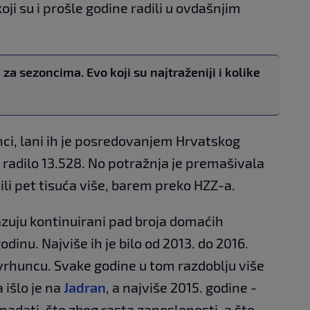
oji su i prošle godine radili u ovdašnjim
 za sezoncima. Evo koji su najtraženiji i kolike
ci, lani ih je posredovanjem Hrvatskog
) radilo 13.528. No potražnja je premašivala
žili pet tisuća više, barem preko HZZ-a.
azuju kontinuirani pad broja domaćih
dinu. Najviše ih je bilo od 2013. do 2016.
vrhuncu. Svake godine u tom razdoblju više
išlo je na
Jadran
, a najviše 2015. godine -
padati, što zbog rasta zaposlenosti, a što