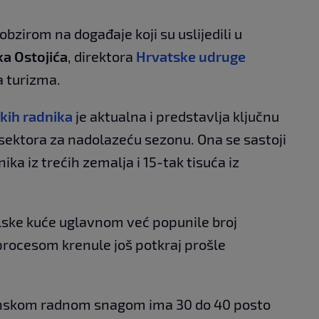
s obzirom na događaje koji su uslijedili u
ka Ostojića
, direktora
Hrvatske udruge
a turizma.
kih radnika
je aktualna i predstavlja ključnu
sektora za nadolazeću sezonu. Ona se sastoji
ka iz trećih zemalja i 15-tak tisuća iz
telske kuće uglavnom već popunile broj
 procesom krenule još potkraj prošle
onskom radnom snagom ima 30 do 40 posto