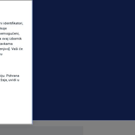
identifikatori,
 koje
 onemogućeni,
a ovaj izbornik
ostavkama
njivo]. Vaši će
ku
ciju. Pohrana
žaja, uvidi u