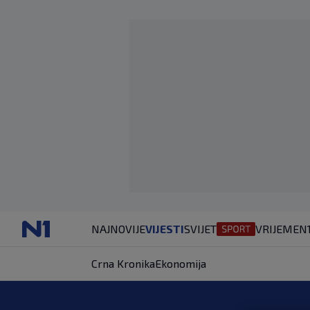
NAJNOVIJE
VIJESTI
SVIJET
VRIJEME
N
Crna Kronika
Ekonomija