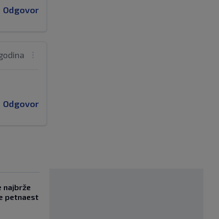
Odgovor
 godina
Odgovor
e najbrže
e petnaest