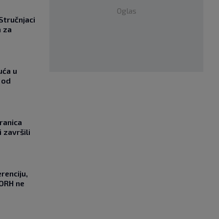
Oglas
 Stručnjaci
a za
uća u
 od
ranica
 završili
renciju,
DORH ne