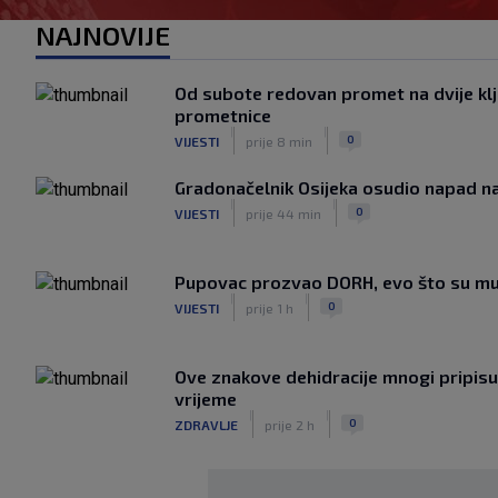
NAJNOVIJE
Od subote redovan promet na dvije kl
prometnice
|
|
0
VIJESTI
prije 8 min
Gradonačelnik Osijeka osudio napad na
|
|
0
VIJESTI
prije 44 min
Pupovac prozvao DORH, evo što su mu
|
|
0
VIJESTI
prije 1 h
Ove znakove dehidracije mnogi pripisu
vrijeme
|
|
0
ZDRAVLJE
prije 2 h