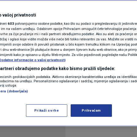
odlagalište otpada
N1(DIS)INFO
KLIMATSKE PROMJENE
 vašoj privatnosti
 puštaju u more"
rtneri
603
pohranjujemo osobne podatke, kao što su podaci o pregledavanju ili jedinstveni 
FOTO
o im na vašem uređaju. Odabirom opcije Prihvaćam omogućit ćete tehnologije praćenja
vrhe za čije pružanje mi i naši partneri obrađujemo podatke. Ako su alati za praćenje
ra
žaj i oglasi koje vidite možda više neće biti toliko relevantni za vas. Možete se vratiti n
VIDEO
zmijenili svoje odabire ili povukli pristanak u bilo kojem trenutku klikom na Upravljaj p
i dnu web-stranice [ili plutajuće ikone u donjem lijevom kutu web stranice, ako je primje
rimijeniti kako je opisano u dijelu Web-mjesto. Za više pojedinosti pogledajte našu Politi
Dodatne informacije o vašoj privatnosti
 partneri obrađujemo podatke kako bismo pružili sljedeće:
reciznih geolokacijskih podataka. Aktivno skeniranje karakteristika uređaja za identifika
p podacima na uređaju. Personalizirano oglašavanje i sadržaj, mjerenje oglašavanja i sadr
zvoj usluga.
 veliki problem imena nesanirani azbestni otpad iz
era (dobavljača)
azvali mještani, prenosi Morski.hr.
Pročitaj više
Prikaži svrhe
Prihvaćam