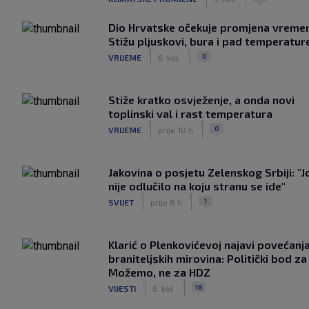
Dio Hrvatske očekuje promjena vreme
Stižu pljuskovi, bura i pad temperatur
|
|
0
VRIJEME
6. kol.
Stiže kratko osvježenje, a onda novi
toplinski val i rast temperatura
|
|
0
VRIJEME
prije 10 h
Jakovina o posjetu Zelenskog Srbiji: "J
nije odlučilo na koju stranu se ide"
|
|
1
SVIJET
prije 8 h
Klarić o Plenkovićevoj najavi povećanj
braniteljskih mirovina: Politički bod za
Možemo, ne za HDZ
|
|
18
VIJESTI
6. kol.