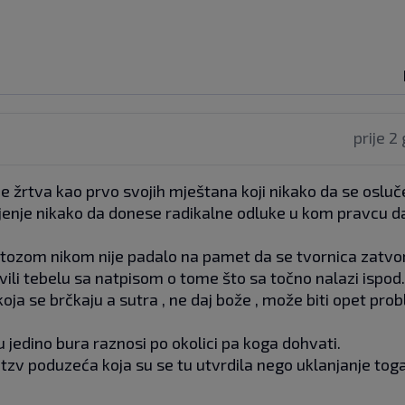
prije 2
 je žrtva kao prvo svojih mještana koji nikako da se osluče
življenje nikako da donese radikalne odluke u kom pravcu 
estozom nikom nije padalo na pamet da se tvornica zatvor
avili tebelu sa natpisom o tome što sa točno nalazi ispod.
oja se brčkaju a sutra , ne daj bože , može biti opet prob
oju jedino bura raznosi po okolici pa koga dohvati.
 tzv poduzeća koja su se tu utvrdila nego uklanjanje tog