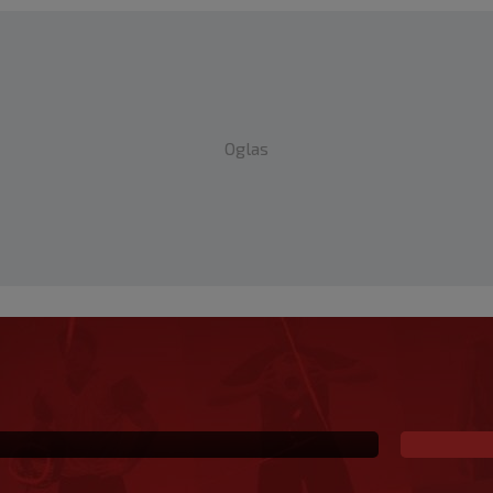
Oglas
mačke druge lige, evo
u Bundesligu