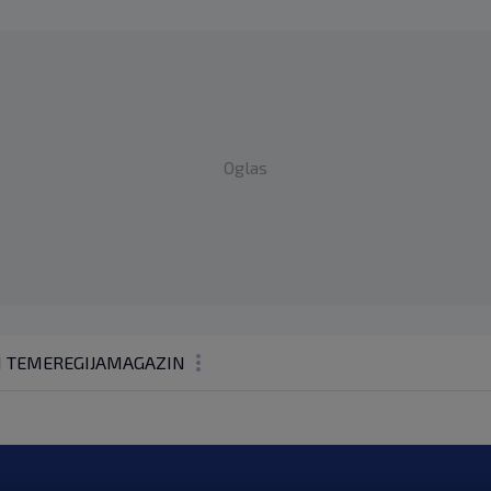
Oglas
1 TEME
REGIJA
MAGAZIN
N1 KOMENTAR
KOLUMNE