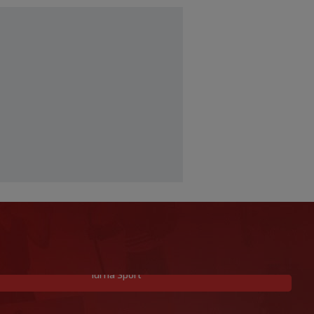
Idi na Sport
Trener Istre uoči Poljuda: Prvenstvo je
dugo, želimo pobijediti u svakoj