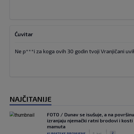
Ćuvitar
Ne p***i za koga ovih 30 godin tvoji Vranjičani uvi
NAJČITANIJE
FOTO / Dunav se isušuje, a na površin
izranjaju njemački ratni brodovi i kosti
mamuta
|
|
2
KLIMATSKE PROMJENE
5. kol.