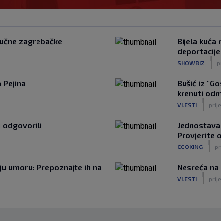
jučne zagrebačke
Bijela kuća
deportacije
|
SHOWBIZ
p
 Pejina
Bušić iz "Go
krenuti odm
|
VIJESTI
prije
 odgovorili
Jednostavan 
Provjerite o
|
COOKING
pr
ju umoru: Prepoznajte ih na
Nesreća na 
|
VIJESTI
prije