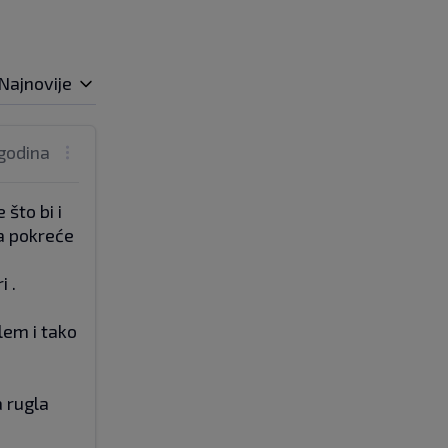
Najnovije
 godina
 što bi i
da pokreće
i .
lem i tako
a rugla