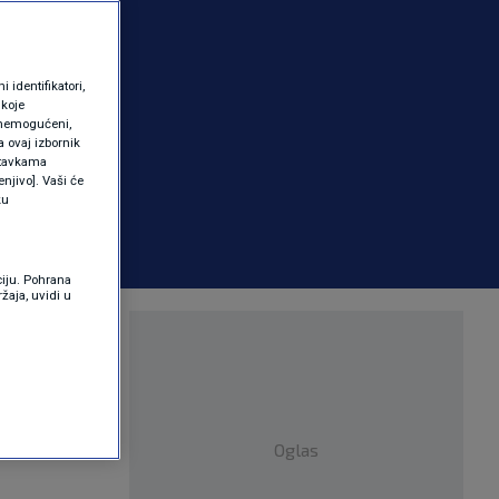
identifikatori,
 koje
 onemogućeni,
a ovaj izbornik
ostavkama
njivo]. Vaši će
ku
ciju. Pohrana
žaja, uvidi u
 tvornice
Oglas