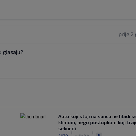
prije 2
k glasaju?
u
Auto koji stoji na suncu ne hladi s
klimom, nego postupkom koji traj
sekundi
|
|
0
AUTO
prije 9 h