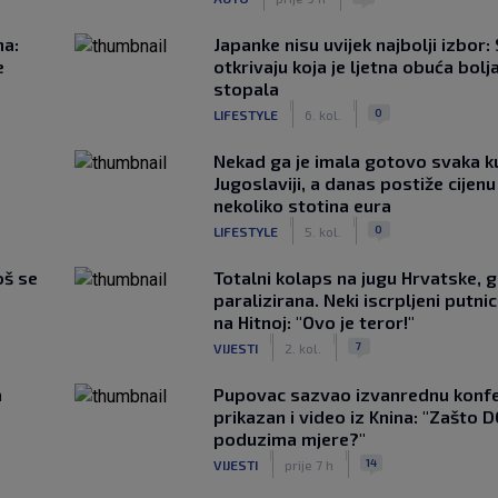
na:
Japanke nisu uvijek najbolji izbor:
e
otkrivaju koja je ljetna obuća bolj
stopala
|
|
0
LIFESTYLE
6. kol.
Nekad ga je imala gotovo svaka k
Jugoslaviji, a danas postiže cijenu
nekoliko stotina eura
|
|
0
LIFESTYLE
5. kol.
oš se
Totalni kolaps na jugu Hrvatske, g
paralizirana. Neki iscrpljeni putnici
na Hitnoj: "Ovo je teror!"
|
|
7
VIJESTI
2. kol.
a
Pupovac sazvao izvanrednu konfe
prikazan i video iz Knina: "Zašto 
poduzima mjere?"
|
|
14
VIJESTI
prije 7 h