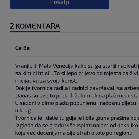
Pošalji
2 KOMENTARA
Ge Be
Vranjic ili Mala Venecija kako su ga stariji nazivali
sa kim bi htjeli . To slijepo crijevo od mjesta za 
inicijativu za svoju korist..
Dok je tvornica radila i radnici završavali sa azb
Danas su sve to prekrili žalom ali na plaži nisu st
U sezoni vidimo plažu popunjenu i radosnu dijecu k
u krug.
Tvornica je i dalje tu gdje je i bila ,puna prašine k
Izgleda da se gradu više isplati najam od nekoliko
koje već decenijama sije strah okolo po regionu.