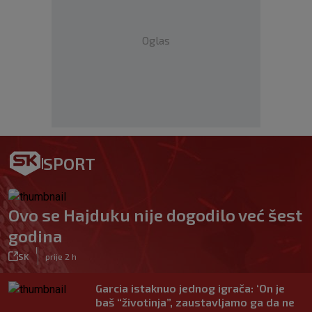
Oglas
SPORT
Ovo se Hajduku nije dogodilo već šest
godina
|
SK
prije 2 h
Garcia istaknuo jednog igrača: ‘On je
baš “životinja”, zaustavljamo ga da ne