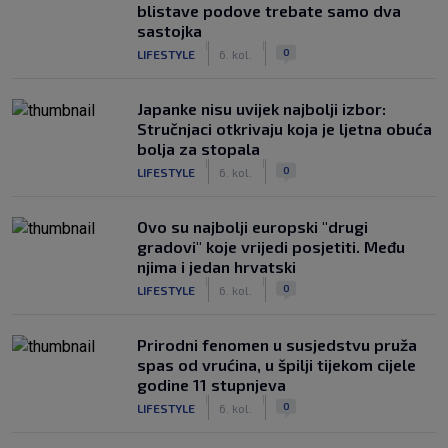
blistave podove trebate samo dva
sastojka
|
|
0
LIFESTYLE
6. kol.
Japanke nisu uvijek najbolji izbor:
Stručnjaci otkrivaju koja je ljetna obuća
bolja za stopala
|
|
0
LIFESTYLE
6. kol.
Ovo su najbolji europski "drugi
gradovi" koje vrijedi posjetiti. Među
njima i jedan hrvatski
|
|
0
LIFESTYLE
6. kol.
Prirodni fenomen u susjedstvu pruža
spas od vrućina, u špilji tijekom cijele
godine 11 stupnjeva
|
|
0
LIFESTYLE
6. kol.