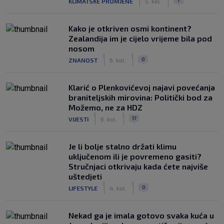
KLIMATSKE PROMJENE
5. kol.
Kako je otkriven osmi kontinent?
Zealandija im je cijelo vrijeme bila pod
nosom
|
|
0
ZNANOST
6. kol.
Klarić o Plenkovićevoj najavi povećanja
braniteljskih mirovina: Politički bod za
Možemo, ne za HDZ
|
|
17
VIJESTI
6. kol.
Je li bolje stalno držati klimu
uključenom ili je povremeno gasiti?
Stručnjaci otkrivaju kada ćete najviše
uštedjeti
|
|
0
LIFESTYLE
4. kol.
Nekad ga je imala gotovo svaka kuća u