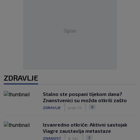
Oglas
ZDRAVLJE
Stalno ste pospani tijekom dana?
Znanstvenici su možda otkrili zašto
|
|
0
ZDRAVLJE
prije 1 h
Izvanredno otkriće: Aktivni sastojak
Viagre zaustavlja metastaze
|
|
2
ZNANOST
6. kol.