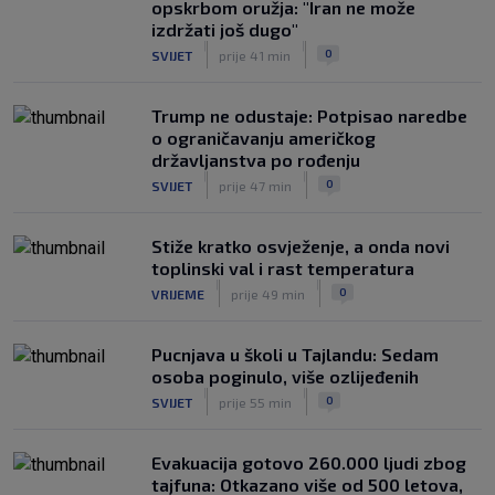
opskrbom oružja: "Iran ne može
izdržati još dugo"
|
|
0
SVIJET
prije 41 min
Trump ne odustaje: Potpisao naredbe
o ograničavanju američkog
državljanstva po rođenju
|
|
0
SVIJET
prije 47 min
Stiže kratko osvježenje, a onda novi
toplinski val i rast temperatura
|
|
0
VRIJEME
prije 49 min
Pucnjava u školi u Tajlandu: Sedam
osoba poginulo, više ozlijeđenih
|
|
0
SVIJET
prije 55 min
Evakuacija gotovo 260.000 ljudi zbog
tajfuna: Otkazano više od 500 letova,