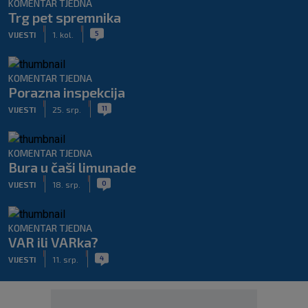
KOMENTAR TJEDNA
Trg pet spremnika
|
|
5
VIJESTI
1. kol.
KOMENTAR TJEDNA
Porazna inspekcija
|
|
11
VIJESTI
25. srp.
KOMENTAR TJEDNA
Bura u čaši limunade
|
|
0
VIJESTI
18. srp.
KOMENTAR TJEDNA
VAR ili VARka?
|
|
4
VIJESTI
11. srp.