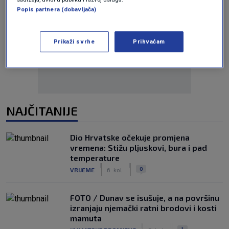
Popis partnera (dobavljača)
Oglas
Prikaži svrhe
Prihvaćam
NAJČITANIJE
Dio Hrvatske očekuje promjena
vremena: Stižu pljuskovi, bura i pad
temperature
|
|
0
VRIJEME
6. kol.
FOTO / Dunav se isušuje, a na površinu
izranjaju njemački ratni brodovi i kosti
mamuta
|
|
1