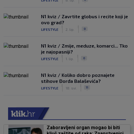
N1 kviz / Zavrtite globus i recite koji je
ovo grad?
|
|
0
LIFESTYLE
2. lip.
N1 kviz / Zmije, meduze, komarci... Tko
je najopasniji?
|
|
0
LIFESTYLE
1. lip.
N1 kviz / Koliko dobro poznajete
stihove Đorđa Balaševića?
|
|
11
LIFESTYLE
18. svi.
Zaboravljeni organ mogao bi biti
ključ zaštite od raka: Znanstvenici