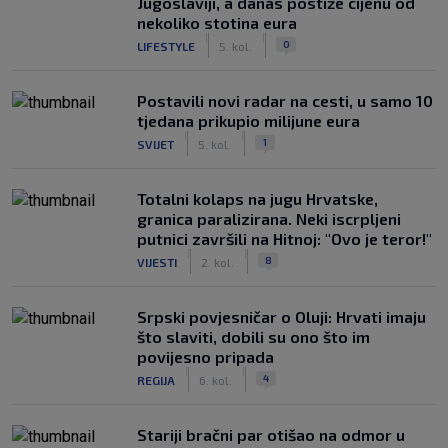
Jugoslaviji, a danas postiže cijenu od
nekoliko stotina eura
|
|
0
LIFESTYLE
5. kol.
Postavili novi radar na cesti, u samo 10
tjedana prikupio milijune eura
|
|
1
SVIJET
5. kol.
Totalni kolaps na jugu Hrvatske,
granica paralizirana. Neki iscrpljeni
putnici završili na Hitnoj: "Ovo je teror!"
|
|
8
VIJESTI
2. kol.
Srpski povjesničar o Oluji: Hrvati imaju
što slaviti, dobili su ono što im
povijesno pripada
|
|
4
REGIJA
6. kol.
Stariji bračni par otišao na odmor u