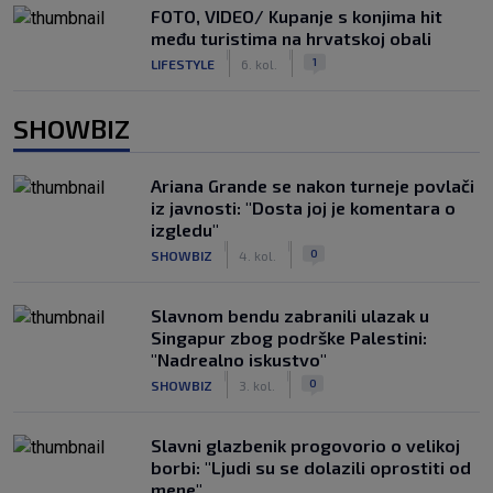
FOTO, VIDEO/ Kupanje s konjima hit
među turistima na hrvatskoj obali
|
|
1
LIFESTYLE
6. kol.
SHOWBIZ
Ariana Grande se nakon turneje povlači
iz javnosti: "Dosta joj je komentara o
izgledu"
|
|
0
SHOWBIZ
4. kol.
Slavnom bendu zabranili ulazak u
Singapur zbog podrške Palestini:
"Nadrealno iskustvo"
|
|
0
SHOWBIZ
3. kol.
Slavni glazbenik progovorio o velikoj
borbi: "Ljudi su se dolazili oprostiti od
mene"