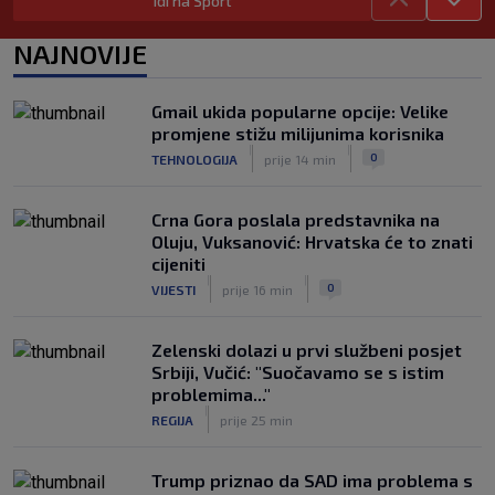
Idi na Sport
SK
prije 6 h
Neočekivani problemi za Dinamo:
NAJNOVIJE
Mišićeva zamjena zapela u Beogradu
|
SK
prije 1 h
Gmail ukida popularne opcije: Velike
Rijeka u Finsku nosi minimalnu
promjene stižu milijunima korisnika
prednost, bivši vratar Dinama spriječio
|
|
0
TEHNOLOGIJA
prije 14 min
veću razliku
|
SK
prije 2 h
Crna Gora poslala predstavnika na
Oluju, Vuksanović: Hrvatska će to znati
cijeniti
|
|
0
VIJESTI
prije 16 min
Zelenski dolazi u prvi službeni posjet
Srbiji, Vučić: "Suočavamo se s istim
problemima..."
|
REGIJA
prije 25 min
Trump priznao da SAD ima problema s