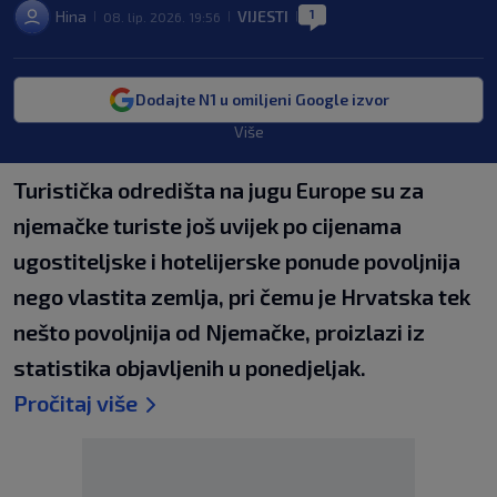
1
Hina
VIJESTI
08. lip. 2026. 19:56
|
|
|
Dodajte N1 u omiljeni Google izvor
Više
Turistička odredišta na jugu Europe su za
njemačke turiste još uvijek po cijenama
ugostiteljske i hotelijerske ponude povoljnija
nego vlastita zemlja, pri čemu je Hrvatska tek
nešto povoljnija od Njemačke, proizlazi iz
statistika objavljenih u ponedjeljak.
Pročitaj više