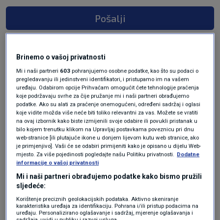
Pošalji
Brinemo o vašoj privatnosti
Mi i naši partneri
603
pohranjujemo osobne podatke, kao što su podaci o
pregledavanju ili jedinstveni identifikatori, i pristupamo im na vašem
uređaju. Odabirom opcije Prihvaćam omogućit ćete tehnologije praćenja
koje podržavaju svrhe za čije pružanje mi i naši partneri obrađujemo
podatke. Ako su alati za praćenje onemogućeni, određeni sadržaj i oglasi
koje vidite možda više neće biti toliko relevantni za vas. Možete se vratiti
na ovaj izbornik kako biste izmijenili svoje odabire ili povukli pristanak u
Oglas
bilo kojem trenutku klikom na Upravljaj postavkama poveznicu pri dnu
web-stranice [ili plutajuće ikone u donjem lijevom kutu web stranice, ako
je primjenjivo]. Vaši će se odabiri primijeniti kako je opisano u dijelu Web-
mjesto. Za više pojedinosti pogledajte našu Politiku privatnosti.
Dodatne
informacije o vašoj privatnosti
Mi i naši partneri obrađujemo podatke kako bismo pružili
sljedeće:
Korištenje preciznih geolokacijskih podataka. Aktivno skeniranje
karakteristika uređaja za identifikaciju. Pohrana i/ili pristup podacima na
uređaju. Personalizirano oglašavanje i sadržaj, mjerenje oglašavanja i
sadržaja, uvidi u publiku i razvoj usluga.