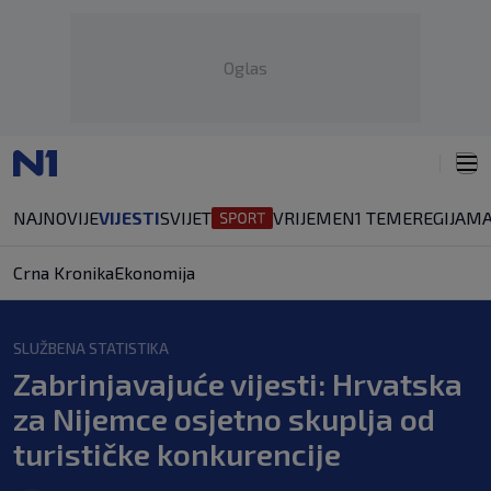
Oglas
NAJNOVIJE
VIJESTI
SVIJET
VRIJEME
N1 TEME
REGIJA
MA
Crna Kronika
Ekonomija
SLUŽBENA STATISTIKA
Zabrinjavajuće vijesti: Hrvatska
za Nijemce osjetno skuplja od
turističke konkurencije