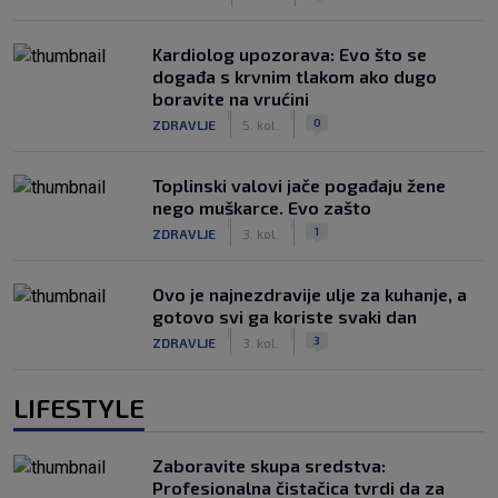
Kardiolog upozorava: Evo što se
događa s krvnim tlakom ako dugo
boravite na vrućini
|
|
0
ZDRAVLJE
5. kol.
Toplinski valovi jače pogađaju žene
nego muškarce. Evo zašto
|
|
1
ZDRAVLJE
3. kol.
Ovo je najnezdravije ulje za kuhanje, a
gotovo svi ga koriste svaki dan
|
|
3
ZDRAVLJE
3. kol.
LIFESTYLE
Zaboravite skupa sredstva:
Profesionalna čistačica tvrdi da za