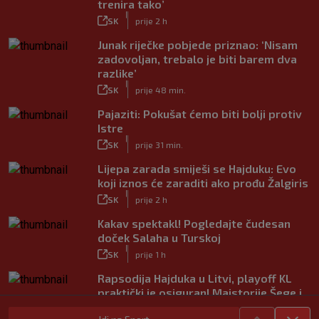
trenira tako’
|
SK
prije 2 h
Junak riječke pobjede priznao: ‘Nisam
zadovoljan, trebalo je biti barem dva
razlike’
|
SK
prije 48 min.
Pajaziti: Pokušat ćemo biti bolji protiv
Istre
|
SK
prije 31 min.
Lijepa zarada smiješi se Hajduku: Evo
koji iznos će zaraditi ako prođu Žalgiris
|
SK
prije 2 h
Kakav spektakl! Pogledajte čudesan
doček Salaha u Turskoj
|
SK
prije 1 h
Rapsodija Hajduka u Litvi, playoff KL
praktički je osiguran! Majstorije Šege i
Pajazitija
|