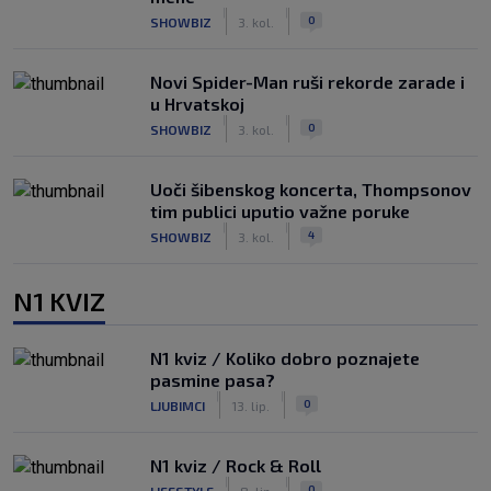
|
|
0
SHOWBIZ
3. kol.
Novi Spider-Man ruši rekorde zarade i
u Hrvatskoj
|
|
0
SHOWBIZ
3. kol.
Uoči šibenskog koncerta, Thompsonov
tim publici uputio važne poruke
|
|
4
SHOWBIZ
3. kol.
N1 KVIZ
N1 kviz / Koliko dobro poznajete
pasmine pasa?
|
|
0
LJUBIMCI
13. lip.
N1 kviz / Rock & Roll
|
|
0
LIFESTYLE
8. lip.