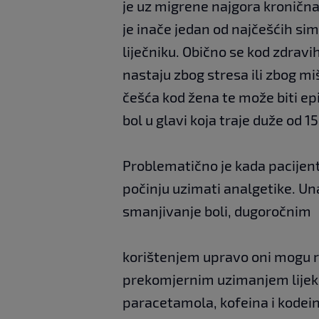
je uz migrene najgora kronična 
je inače jedan od najčešćih si
liječniku. Obično se kod zdravi
nastaju zbog stresa ili zbog mi
češća kod žena te može biti epi
bol u glavi koja traje duže od 1
Problematično je kada pacijent
počinju uzimati analgetike. Un
smanjivanje boli, dugoročnim
korištenjem upravo oni mogu r
prekomjernim uzimanjem lijek
paracetamola, kofeina i kodei