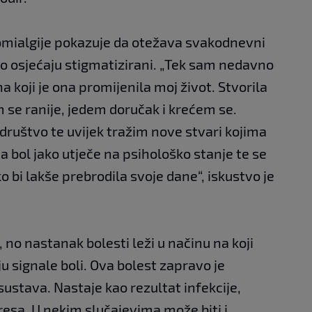
romialgije pokazuje da otežava svakodnevni
tko osjećaju stigmatizirani. „Tek sam nedavno
na koji je ona promijenila moj život. Stvorila
 se ranije, jedem doručak i krećem se.
 društvo te uvijek tražim nove stvari kojima
a bol jako utječe na psihološko stanje te se
 bi lakše prebrodila svoje dane“, iskustvo je
, no nastanak bolesti leži u načinu na koji
 signale boli. Ova bolest zapravo je
stava. Nastaje kao rezultat infekcije,
tresa. U nekim slučajevima može biti i