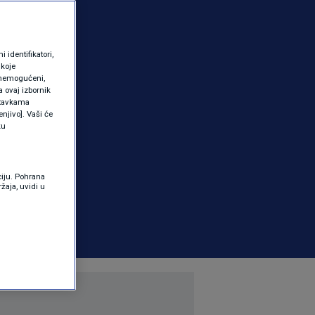
identifikatori,
 koje
 onemogućeni,
a ovaj izbornik
ostavkama
njivo]. Vaši će
ku
ciju. Pohrana
žaja, uvidi u