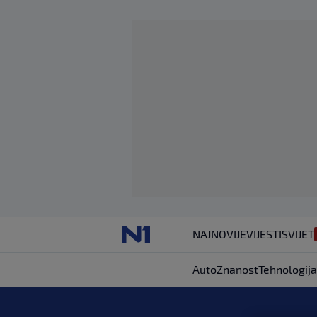
NAJNOVIJE
VIJESTI
SVIJET
Auto
Znanost
Tehnologija