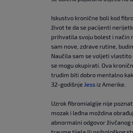
Iskustvo kronične boli kod fib
život te da se pacijenti nerije
prihvatila svoju bolest i način 
sam nove, zdrave rutine, budim
Naučila sam se voljeti vlastito
se mogu okupirati. Ova kroničn
trudim biti dobro mentalno kako
32-godišnje
Jess
iz Amerike.
Uzrok fibromialgije nije poznat
mozak i leđna moždina obrađuju
abnormalni odgovor živčanog su
traume tijela ili psihološkog s