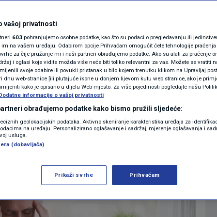
U kostima, trbuhu,
MAGAZIN
N1 KOMENTAR
 vašoj privatnosti
ože liječiti na ovaj
rtneri
603
pohranjujemo osobne podatke, kao što su podaci o pregledavanju ili jedinstveni 
KOLUMNE
o im na vašem uređaju. Odabirom opcije Prihvaćam omogućit ćete tehnologije praćenja
vrhe za čije pružanje mi i naši partneri obrađujemo podatke. Ako su alati za praćenje
žaj i oglasi koje vidite možda više neće biti toliko relevantni za vas. Možete se vratiti n
N1(DIS)INFO
zmijenili svoje odabire ili povukli pristanak u bilo kojem trenutku klikom na Upravljaj p
i dnu web-stranice [ili plutajuće ikone u donjem lijevom kutu web stranice, ako je primje
0
ZDRAVLJE
komentara
|
|
KLIMATSKE PROMJENE
rimijeniti kako je opisano u dijelu Web-mjesto. Za više pojedinosti pogledajte našu Politi
Dodatne informacije o vašoj privatnosti
FOTO
 partneri obrađujemo podatke kako bismo pružili sljedeće:
Više
reciznih geolokacijskih podataka. Aktivno skeniranje karakteristika uređaja za identifika
p podacima na uređaju. Personalizirano oglašavanje i sadržaj, mjerenje oglašavanja i sadr
VIDEO
zvoj usluga.
era (dobavljača)
Prikaži svrhe
Prihvaćam