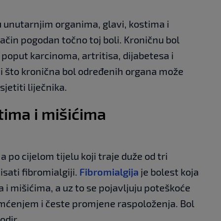
u unutarnjim organima, glavi, kostima i
ačin pogodan točno toj boli. Kroničnu bol
poput karcinoma, artritisa, dijabetesa i
i što kronična bol određenih organa može
jetiti liječnika.
tima i mišićima
 po cijelom tijelu koji traje duže od tri
sati fibromialgiji.
Fibromialgija
je bolest koja
 i mišićima, a uz to se pojavljuju poteškoće
mćenjem i česte promjene raspoloženja. Bol
odir.