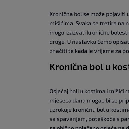
Kronična bol se može pojaviti 
mišićima. Svaka se tretira na n
mogu izazvati kronične bolesti 
druge. U nastavku ćemo opisat
značiti te kada je vrijeme za pos
Kronična bol u kos
Osjećaj boli u kostima i mišićima
mjeseca dana mogao bi se pripi
uzrokuje kroničnu bol u kostima
sa spavanjem, poteškoće s pa
se obično pojačano osjeća na d