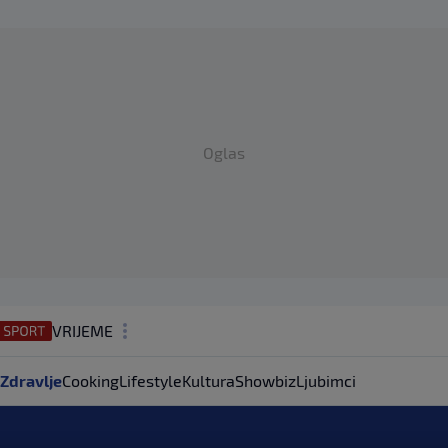
Oglas
VRIJEME
N1 TEME
Zdravlje
Cooking
Lifestyle
Kultura
Showbiz
Ljubimci
REGIJA