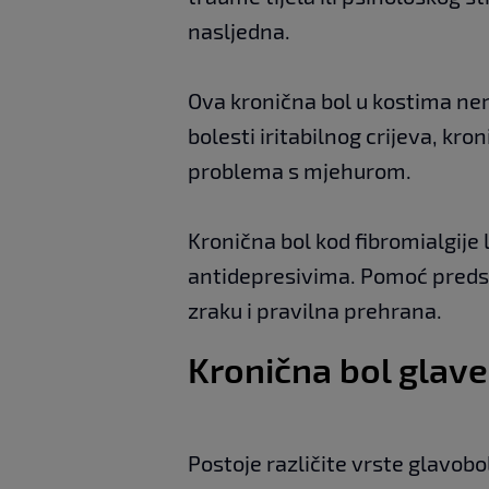
nasljedna.
Ova kronična bol u kostima neri
bolesti iritabilnog crijeva, kr
problema s mjehurom.
Kronična bol kod fibromialgije l
antidepresivima. Pomoć predsta
zraku i pravilna prehrana.
Kronična bol glave
Postoje različite vrste glavobolj