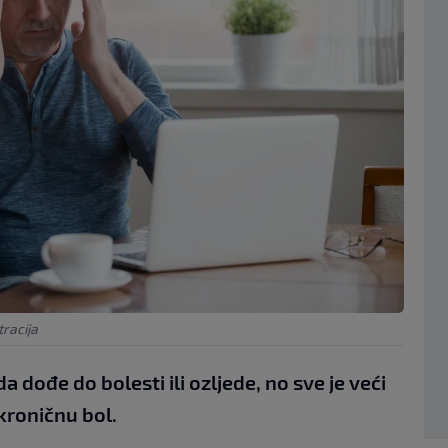
racija
a dođe do bolesti ili ozljede, no sve je veći
 kroničnu bol.