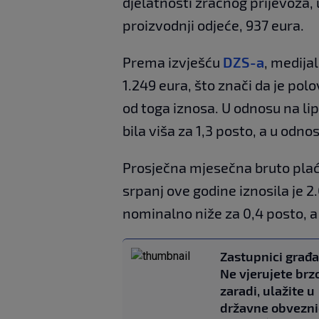
djelatnosti zračnog prijevoza, 
proizvodnji odjeće, 937 eura.
Prema izvješću
DZS-a
, medija
1.249 eura, što znači da je pol
od toga iznosa. U odnosu na li
bila viša za 1,3 posto, a u odno
Prosječna mjesečna bruto pl
srpanj ove godine iznosila je 2
nominalno niže za 0,4 posto, a
Zastupnici građ
Ne vjerujete brz
zaradi, ulažite u
državne obvezni