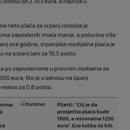
u iznosu od 2.353 eura, a najniža u
lna neto plaća za srpanj iznosila je
ovina zaposlenih imala manje, a polovina više
panj ove godine, srpanjska medijalna plaća je
su na srpanj lani za 10,5 posto.
aća po zaposlenome u pravnim osobama za
.000 eura, što je u odnosu na lipanj
 realno za 0,8 posto.
anima:
Piletić: "Cilj je da
oj
prosječna plaća bude
1600, a minimalna 1250
ce
eura". Evo kolike će biti