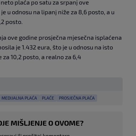
neto plaća po satu za srpanj ove
o je u odnosu na lipanj niže za 8,6 posto, a u
,2 posto.
pnja ove godine prosječna mjesečna isplaćena
ila je 1.432 eura, što je u odnosu na isto
za 10,2 posto, a realno za 6,4
MEDIJALNA PLAĆA
PLAĆE
PROSJEČNA PLAĆA
OJE MIŠLJENJE O OVOME?
aspravi ili pročitaj komentare