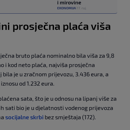
i mirovine
EKONOMIJA
17. ruj.
|
ini prosječna plaća viša
osječna bruto plaća nominalno bila viša za 9,8
ao i kod neto plaća, najviša prosječna
 bila je u zračnom prijevozu, 3.436 eura, a
 iznosu od 1.232 eura.
plaćena sata, što je u odnosu na lipanj više za
ih sati bio je u djelatnosti vodenog prijevoza
ima
socijalne skrbi
bez smještaja (172).