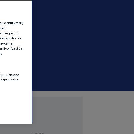
identifikatori,
 koje
 onemogućeni,
a ovaj izbornik
ostavkama
njivo]. Vaši će
ku
ciju. Pohrana
žaja, uvidi u
Oglas