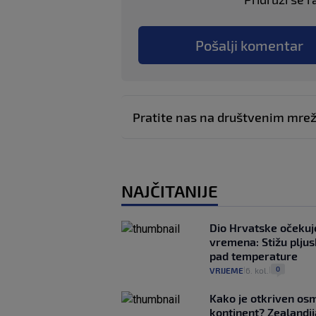
Pošalji komentar
Pratite nas na društvenim mr
NAJČITANIJE
Dio Hrvatske očeku
vremena: Stižu pljusk
pad temperature
0
VRIJEME
6. kol.
|
|
Kako je otkriven os
kontinent? Zealandij