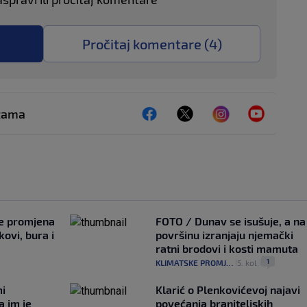
Pročitaj komentare (
4
)
ežama
je promjena
FOTO / Dunav se isušuje, a na
ovi, bura i
površinu izranjaju njemački
ratni brodovi i kosti mamuta
1
KLIMATSKE PROMJENE
5. kol.
|
|
mi
Klarić o Plenkovićevoj najavi
a im je
povećanja braniteljskih