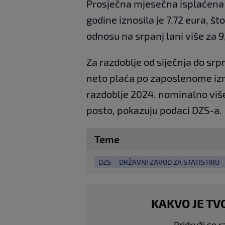
Prosječna mjesečna isplaćena 
godine iznosila je 7,72 eura, št
odnosu na srpanj lani više za 9
Za razdoblje od siječnja do sr
neto plaća po zaposlenome iznos
razdoblje 2024. nominalno više 
posto, pokazuju podaci DZS-a.
Teme
DZS
DRŽAVNI ZAVOD ZA STATISTIKU
KAKVO JE TV
Pridruži se r