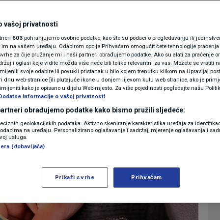
MAGAZIN
na plaća u Hrvatskoj
N1 KOMENTAR
 vašoj privatnosti
rtneri
603
pohranjujemo osobne podatke, kao što su podaci o pregledavanju ili jedinstveni 
KOLUMNE
o im na vašem uređaju. Odabirom opcije Prihvaćam omogućit ćete tehnologije praćenja
4
KONOMIJA
komentara
|
vrhe za čije pružanje mi i naši partneri obrađujemo podatke. Ako su alati za praćenje
žaj i oglasi koje vidite možda više neće biti toliko relevantni za vas. Možete se vratiti n
N1(DIS)INFO
zmijenili svoje odabire ili povukli pristanak u bilo kojem trenutku klikom na Upravljaj p
i dnu web-stranice [ili plutajuće ikone u donjem lijevom kutu web stranice, ako je primje
KLIMATSKE PROMJENE
rimijeniti kako je opisano u dijelu Web-mjesto. Za više pojedinosti pogledajte našu Politi
Više
Dodatne informacije o vašoj privatnosti
FOTO
 partneri obrađujemo podatke kako bismo pružili sljedeće:
reciznih geolokacijskih podataka. Aktivno skeniranje karakteristika uređaja za identifika
p podacima na uređaju. Personalizirano oglašavanje i sadržaj, mjerenje oglašavanja i sadr
VIDEO
zvoj usluga.
era (dobavljača)
Prikaži svrhe
Prihvaćam