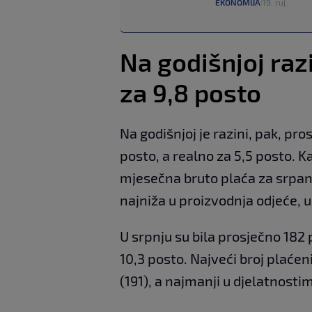
EKONOMIJA
19. ruj.
|
Na godišnjoj raz
za 9,8 posto
Na godišnjoj je razini, pak, pr
posto, a realno za 5,5 posto. K
mjesečna bruto plaća za srpanj
najniža u proizvodnja odjeće, u
U srpnju su bila prosječno 182 
10,3 posto. Najveći broj plaćen
(191), a najmanji u djelatnost