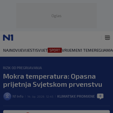
Oglas
NAJNOVIJE
VIJESTI
SVIJET
VRIJEME
N1 TEME
REGIJA
MA
RIZIK OD PREGRIJAVANJA
Mokra temperatura: Opasna
prijetnja Svjetskom prvenstvu
0
N1 Info
KLIMATSKE PROMJENE
14. lip. 2026. 12:45
|
|
|