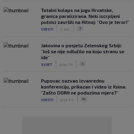
Totalni kolaps na jugu Hrvatske,
granica paralizirana. Neki iscrpljeni
putnici završili na Hitnoj: "Ovo je teror!"
|
|
7
VIJESTI
2. kol.
Jakovina o posjetu Zelenskog Srbiji:
"Još se nije odlučilo na koju stranu se
ide"
|
|
1
SVIJET
prije 7 h
Pupovac sazvao izvanrednu
konferenciju, prikazan i video iz Knina:
"Zašto DORH ne poduzima mjere?"
|
|
14
VIJESTI
prije 6 h