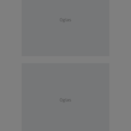
Oglas
Oglas