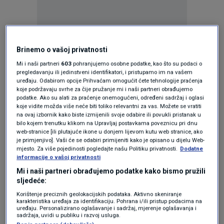
Brinemo o vašoj privatnosti
Oglas
Mi i naši partneri
603
pohranjujemo osobne podatke, kao što su podaci o
pregledavanju ili jedinstveni identifikatori, i pristupamo im na vašem
uređaju. Odabirom opcije Prihvaćam omogućit ćete tehnologije praćenja
koje podržavaju svrhe za čije pružanje mi i naši partneri obrađujemo
podatke. Ako su alati za praćenje onemogućeni, određeni sadržaj i oglasi
koje vidite možda više neće biti toliko relevantni za vas. Možete se vratiti
na ovaj izbornik kako biste izmijenili svoje odabire ili povukli pristanak u
bilo kojem trenutku klikom na Upravljaj postavkama poveznicu pri dnu
web-stranice [ili plutajuće ikone u donjem lijevom kutu web stranice, ako
je primjenjivo]. Vaši će se odabiri primijeniti kako je opisano u dijelu Web-
mjesto. Za više pojedinosti pogledajte našu Politiku privatnosti.
Dodatne
informacije o vašoj privatnosti
Mi i naši partneri obrađujemo podatke kako bismo pružili
Oglas
sljedeće:
Korištenje preciznih geolokacijskih podataka. Aktivno skeniranje
karakteristika uređaja za identifikaciju. Pohrana i/ili pristup podacima na
uređaju. Personalizirano oglašavanje i sadržaj, mjerenje oglašavanja i
sadržaja, uvidi u publiku i razvoj usluga.