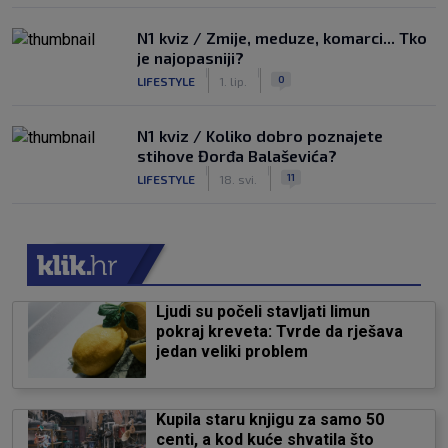
N1 kviz / Zmije, meduze, komarci... Tko
je najopasniji?
|
|
0
LIFESTYLE
1. lip.
N1 kviz / Koliko dobro poznajete
stihove Đorđa Balaševića?
|
|
11
LIFESTYLE
18. svi.
Ljudi su počeli stavljati limun
pokraj kreveta: Tvrde da rješava
jedan veliki problem
Kupila staru knjigu za samo 50
centi, a kod kuće shvatila što