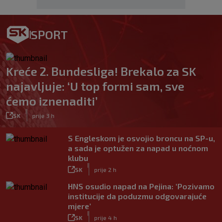
SPORT
Kreće 2. Bundesliga! Brekalo za SK
najavljuje: ‘U top formi sam, sve
ćemo iznenaditi’
|
SK
prije 3 h
S Engleskom je osvojio broncu na SP-u,
a sada je optužen za napad u noćnom
klubu
|
SK
prije 2 h
HNS osudio napad na Pejina: ‘Pozivamo
institucije da poduzmu odgovarajuće
mjere’
|
SK
prije 4 h