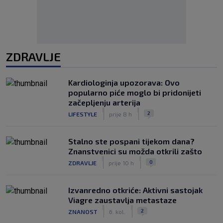
ZDRAVLJE
Kardiologinja upozorava: Ovo
popularno piće moglo bi pridonijeti
začepljenju arterija
|
|
2
LIFESTYLE
prije 8 h
Stalno ste pospani tijekom dana?
Znanstvenici su možda otkrili zašto
|
|
0
ZDRAVLJE
prije 10 h
Izvanredno otkriće: Aktivni sastojak
Viagre zaustavlja metastaze
|
|
2
ZNANOST
6. kol.