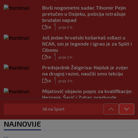
Bivši nogometni sudac Tihomir Pejin
pretučen u Osijeku, policija istražuje
brutalni napad
|
SK
prije 5 h
Još jedan hrvatski košarkaš odlazi u
NCAA, sin je legende i igrao je za Split i
Cibonu
|
SK
prije 2 h
Predsjednik Žalgirisa: Hajduk je zvijer
na drugoj razini, naučili smo lekciju
|
SK
prije 3 h
Mijatović objavio popis za kvalifikacije:
Hezonja, Šarić i Zubac predvode
Hrvatsku
Idi na Sport
|
SK
prije 4 h
Benfica ponovno želi Šutala?
NAJNOVIJE
Portugalci tvrde da je hrvatski stoper
među glavnim željama
|