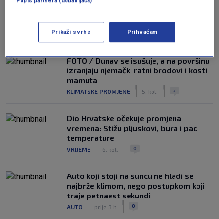
Popis partnera (dobavljača)
NAJČITANIJE
Prikaži svrhe
Prihvaćam
FOTO / Dunav se isušuje, a na površinu
izranjaju njemački ratni brodovi i kosti
mamuta
|
|
2
KLIMATSKE PROMJENE
5. kol.
Dio Hrvatske očekuje promjena
vremena: Stižu pljuskovi, bura i pad
temperature
|
|
0
VRIJEME
6. kol.
Auto koji stoji na suncu ne hladi se
najbrže klimom, nego postupkom koji
traje petnaest sekundi
|
|
0
AUTO
prije 8 h