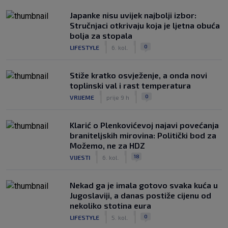
Japanke nisu uvijek najbolji izbor:
Stručnjaci otkrivaju koja je ljetna obuća
bolja za stopala
|
|
0
LIFESTYLE
6. kol.
Stiže kratko osvježenje, a onda novi
toplinski val i rast temperatura
|
|
0
VRIJEME
prije 9 h
Klarić o Plenkovićevoj najavi povećanja
braniteljskih mirovina: Politički bod za
Možemo, ne za HDZ
|
|
18
VIJESTI
6. kol.
Nekad ga je imala gotovo svaka kuća u
Jugoslaviji, a danas postiže cijenu od
nekoliko stotina eura
|
|
0
LIFESTYLE
5. kol.