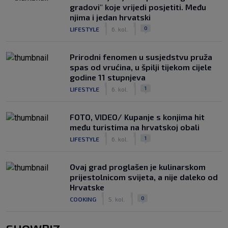
gradovi" koje vrijedi posjetiti. Među
njima i jedan hrvatski
|
|
0
LIFESTYLE
6. kol.
Prirodni fenomen u susjedstvu pruža
spas od vrućina, u špilji tijekom cijele
godine 11 stupnjeva
|
|
1
LIFESTYLE
6. kol.
FOTO, VIDEO/ Kupanje s konjima hit
među turistima na hrvatskoj obali
|
|
1
LIFESTYLE
6. kol.
Ovaj grad proglašen je kulinarskom
prijestolnicom svijeta, a nije daleko od
Hrvatske
|
|
0
COOKING
5. kol.