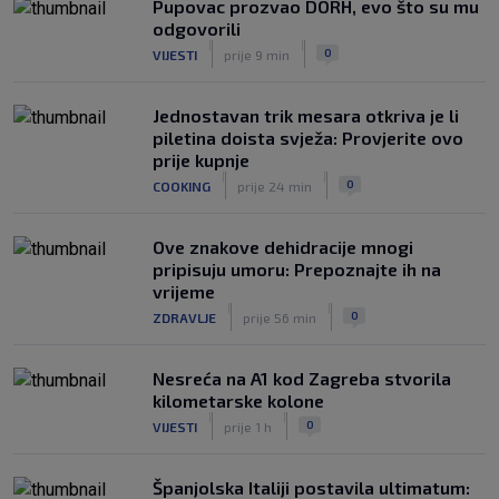
Pupovac prozvao DORH, evo što su mu
SK
prije 7 h
odgovorili
Znate li kad je Hajduk u Europi zadnji
|
|
0
VIJESTI
prije 9 min
put dao pet golova? Igrali su Vlašić i
Balić, a trener je bio Burić
|
Jednostavan trik mesara otkriva je li
SK
prije 8 h
piletina doista svježa: Provjerite ovo
prije kupnje
|
|
0
COOKING
prije 24 min
Ove znakove dehidracije mnogi
pripisuju umoru: Prepoznajte ih na
vrijeme
|
|
0
ZDRAVLJE
prije 56 min
Nesreća na A1 kod Zagreba stvorila
kilometarske kolone
|
|
0
VIJESTI
prije 1 h
Španjolska Italiji postavila ultimatum: