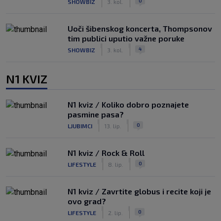
0
SHOWBIZ
3. kol.
Uoči šibenskog koncerta, Thompsonov
tim publici uputio važne poruke
|
|
4
SHOWBIZ
3. kol.
N1 KVIZ
N1 kviz / Koliko dobro poznajete
pasmine pasa?
|
|
0
LJUBIMCI
13. lip.
N1 kviz / Rock & Roll
|
|
0
LIFESTYLE
8. lip.
N1 kviz / Zavrtite globus i recite koji je
ovo grad?
|
|
0
LIFESTYLE
2. lip.