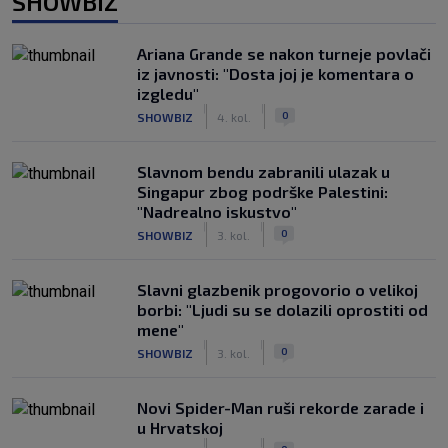
SHOWBIZ
Ariana Grande se nakon turneje povlači
iz javnosti: "Dosta joj je komentara o
izgledu"
|
|
0
SHOWBIZ
4. kol.
Slavnom bendu zabranili ulazak u
Singapur zbog podrške Palestini:
"Nadrealno iskustvo"
|
|
0
SHOWBIZ
3. kol.
Slavni glazbenik progovorio o velikoj
borbi: "Ljudi su se dolazili oprostiti od
mene"
|
|
0
SHOWBIZ
3. kol.
Novi Spider-Man ruši rekorde zarade i
u Hrvatskoj
|
|