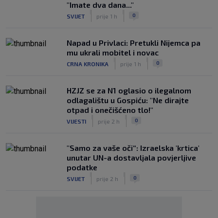
"Imate dva dana..."
|
|
0
SVIJET
prije 1 h
Napad u Privlaci: Pretukli Nijemca pa
mu ukrali mobitel i novac
|
|
0
CRNA KRONIKA
prije 1 h
HZJZ se za N1 oglasio o ilegalnom
odlagalištu u Gospiću: "Ne dirajte
otpad i onečišćeno tlo!"
|
|
0
VIJESTI
prije 2 h
"Samo za vaše oči“: Izraelska 'krtica'
unutar UN-a dostavljala povjerljive
podatke
|
|
0
SVIJET
prije 2 h