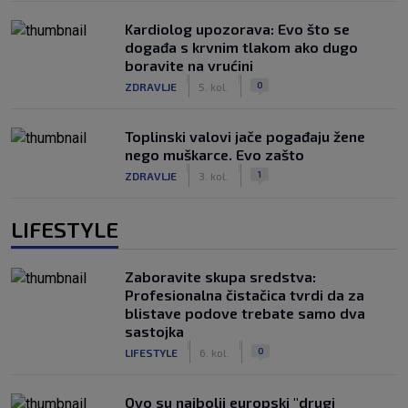
Kardiolog upozorava: Evo što se
događa s krvnim tlakom ako dugo
boravite na vrućini
|
|
0
ZDRAVLJE
5. kol.
Toplinski valovi jače pogađaju žene
nego muškarce. Evo zašto
|
|
1
ZDRAVLJE
3. kol.
LIFESTYLE
Zaboravite skupa sredstva:
Profesionalna čistačica tvrdi da za
blistave podove trebate samo dva
sastojka
|
|
0
LIFESTYLE
6. kol.
Ovo su najbolji europski "drugi