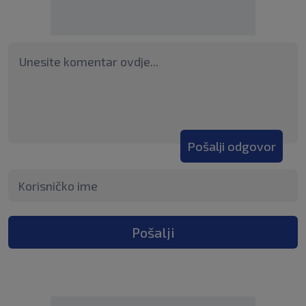
Pošalji odgovor
Pošalji