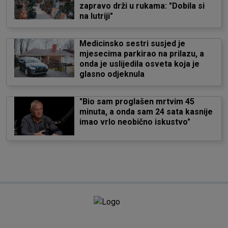
zapravo drži u rukama: "Dobila si
na lutriji"
Medicinsko sestri susjed je
mjesecima parkirao na prilazu, a
onda je uslijedila osveta koja je
glasno odjeknula
"Bio sam proglašen mrtvim 45
minuta, a onda sam 24 sata kasnije
imao vrlo neobično iskustvo"