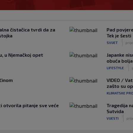
lna čistačica tvrdi da za
Pad povjeren
stojka
Tek je šesti
|
SVIJET
prij
tu, u Njemačkoj opet
Japanke nisu
obuća bolja
|
LIFESTYLE
ućinom
VIDEO / Vat
zašto su o
KLIMATSKE PR
ti otvorila pitanje sve veće
Tragedija n
Sutvida
|
VIJESTI
prij