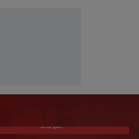
Idi na Sport
Garcia istaknuo jednog igrača: ‘On je