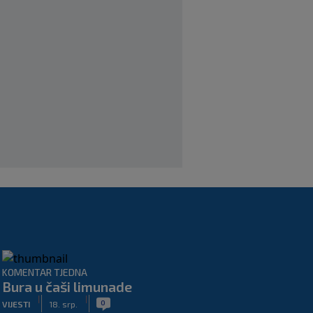
Neočekivani problemi za Dinamo:
Mišićeva zamjena zapela u Beogradu
|
SK
prije 1 h
Rijeka u Finsku nosi minimalnu
prednost, bivši vratar Dinama spriječio
veću razliku
|
SK
prije 2 h
KOMENTAR TJEDNA
Bura u čaši limunade
|
|
0
VIJESTI
18. srp.