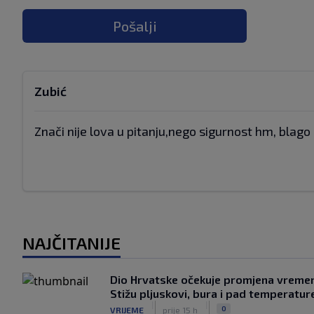
Pošalji
Zubić
Znači nije lova u pitanju,nego sigurnost hm, blag
NAJČITANIJE
Dio Hrvatske očekuje promjena vreme
Stižu pljuskovi, bura i pad temperatur
|
|
0
VRIJEME
prije 15 h