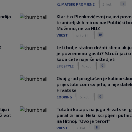
|
|
1
KLIMATSKE PROMJENE
5. kol.
ndija
Klarić o Plenkovićevoj najavi pove
braniteljskih mirovina: Politički b
Možemo, ne za HDZ
|
|
16
VIJESTI
prije 9 h
0
Je li bolje stalno držati klimu uklj
je povremeno gasiti? Stručnjaci o
kada ćete najviše uštedjeti
|
|
0
LIFESTYLE
4. kol.
Ovaj grad proglašen je kulinarsk
prijestolnicom svijeta, a nije dale
Hrvatske
|
|
0
COOKING
5. kol.
iju i
Totalni kolaps na jugu Hrvatske, g
 život
paralizirana. Neki iscrpljeni putnici
na Hitnoj: "Ovo je teror!"
|
|
8
VIJESTI
2. kol.