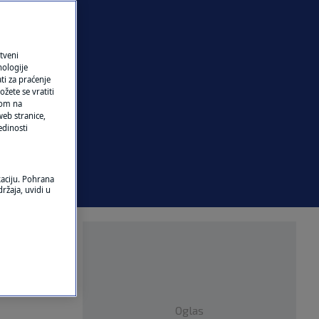
tveni
nologije
ti za praćenje
žete se vratiti
ikom na
eb stranice,
edinosti
kaciju. Pohrana
ržaja, uvidi u
ma koja bi
Oglas