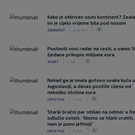
Kako je otkriven osmi kontinent? Zeala
im je cijelo vrijeme bila pod nosom
|
|
0
ZNANOST
prije 16 h
Postavili novi radar na cesti, u samo 1
tjedana prikupio milijune eura
|
|
1
SVIJET
5. kol.
Nekad ga je imala gotovo svaka kuća u
Jugoslaviji, a danas postiže cijenu od
nekoliko stotina eura
|
|
0
LIFESTYLE
5. kol.
Stariji bračni par otišao na odmor u Ital
odlučio ostati: "Nismo se htjeli vratiti,
nam je puno jeftiniji"
|
|
2
LIFESTYLE
4. kol.