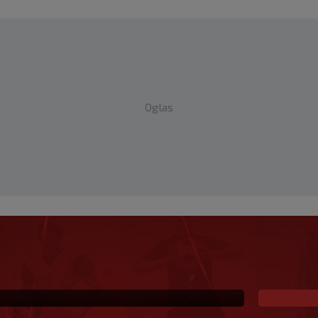
Oglas
 već šest godina