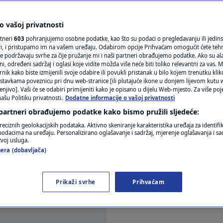
N1(DIS)INFO
 tehničkih pregleda:
KLIMATSKE PROMJENE
 vašoj privatnosti
rtneri
603
pohranjujemo osobne podatke, kao što su podaci o pregledavanju ili jedins
gli biste lako "pasti"
FOTO
ori, i pristupamo im na vašem uređaju. Odabirom opcije Prihvaćam omogućit ćete teh
e podržavaju svrhe za čije pružanje mi i naši partneri obrađujemo podatke. Ako su ala
 određeni sadržaj i oglasi koje vidite možda više neće biti toliko relevantni za vas. Mo
VIDEO
rnik kako biste izmijenili svoje odabire ili povukli pristanak u bilo kojem trenutku kl
ra
stavkama poveznicu pri dnu web-stranice [ili plutajuće ikone u donjem lijevom kutu w
enjivo]. Vaši će se odabiri primijeniti kako je opisano u dijelu Web-mjesto. Za više poj
ašu Politiku privatnosti.
Dodatne informacije o vašoj privatnosti
 partneri obrađujemo podatke kako bismo pružili sljedeće:
reciznih geolokacijskih podataka. Aktivno skeniranje karakteristika uređaja za identifi
p podacima na uređaju. Personalizirano oglašavanje i sadržaj, mjerenje oglašavanja i sad
zvoj usluga.
era (dobavljača)
mentu usvojili su nacrt stajališta o novim pravili
 tehničkog pregleda automobila.
Pročitaj više
Prikaži svrhe
Prihvaćam