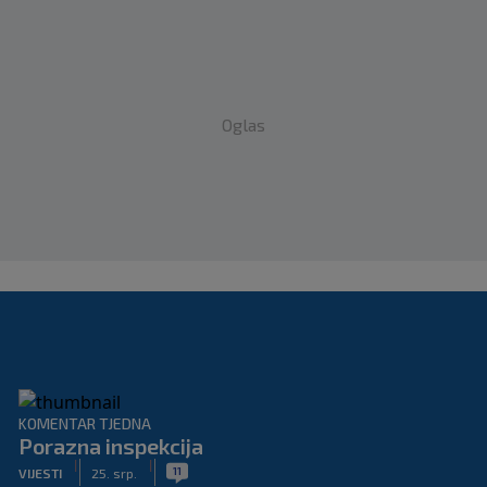
Oglas
KOMENTAR TJEDNA
Porazna inspekcija
|
|
11
VIJESTI
25. srp.