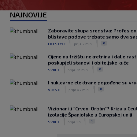
NAJNOVIJE
Zaboravite skupa sredstva: Profesiona
blistave podove trebate samo dva sa
|
|
0
LIFESTYLE
prije 7 min.
Cijene na tržištu nekretnina i dalje ras
poskupjeli stanovi i obiteljske kuće
|
|
0
SVIJET
prije 26 min.
I nuklearne elektrane pogođene su vr
|
|
0
VIJESTI
prije 47 min.
Vizionar ili "Crveni Orbán"? Kriza u Ceu
izolacije Španjolske u Europskoj uniji
|
|
1
SVIJET
prije 1 h