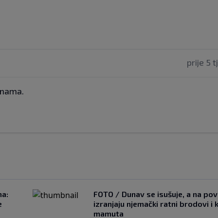
prije 5 
o nama.
na:
FOTO / Dunav se isušuje, a na pov
e
izranjaju njemački ratni brodovi i 
mamuta