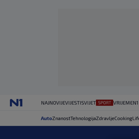
NAJNOVIJE
VIJESTI
SVIJET
VRIJEME
N1
Auto
Znanost
Tehnologija
Zdravlje
Cooking
Lif