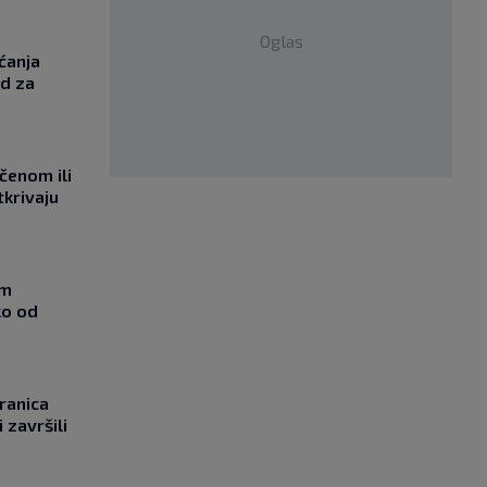
Oglas
ćanja
od za
učenom ili
tkrivaju
om
ko od
ranica
 završili