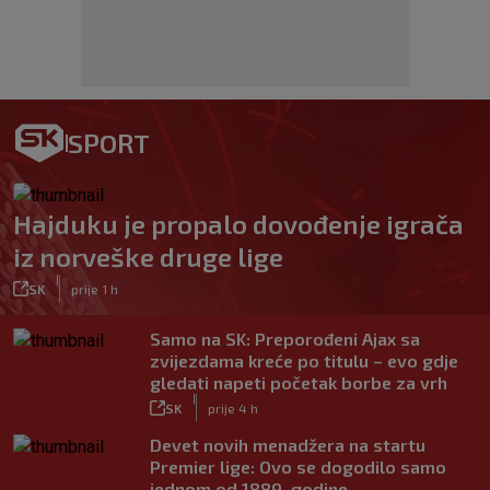
SPORT
Hajduku je propalo dovođenje igrača
iz norveške druge lige
|
SK
prije 1 h
Samo na SK: Preporođeni Ajax sa
zvijezdama kreće po titulu – evo gdje
gledati napeti početak borbe za vrh
|
SK
prije 4 h
Devet novih menadžera na startu
Premier lige: Ovo se dogodilo samo
jednom od 1889. godine