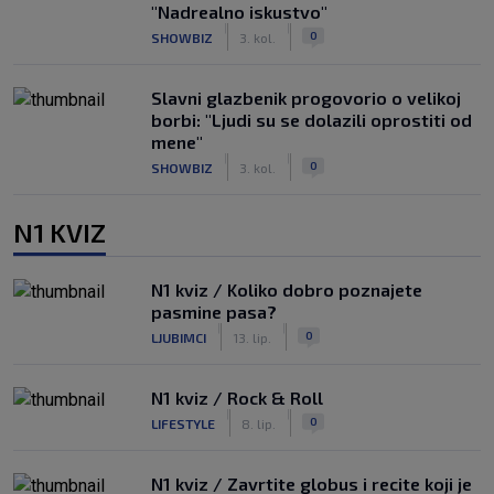
"Nadrealno iskustvo"
|
|
0
SHOWBIZ
3. kol.
Slavni glazbenik progovorio o velikoj
borbi: "Ljudi su se dolazili oprostiti od
mene"
|
|
0
SHOWBIZ
3. kol.
N1 KVIZ
N1 kviz / Koliko dobro poznajete
pasmine pasa?
|
|
0
LJUBIMCI
13. lip.
N1 kviz / Rock & Roll
|
|
0
LIFESTYLE
8. lip.
N1 kviz / Zavrtite globus i recite koji je