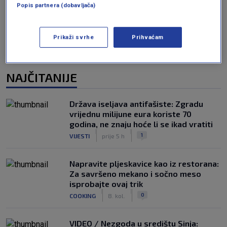
Popis partnera (dobavljača)
Prikaži svrhe
Prihvaćam
NAJČITANIJE
Država iseljava antifašiste: Zgradu
vrijednu milijune eura koriste 70
godina, ne znaju hoće li se ikad vratiti
|
|
1
VIJESTI
prije 5 h
Napravite pljeskavice kao iz restorana:
Za savršeno mekano i sočno meso
isprobajte ovaj trik
|
|
0
COOKING
8. kol.
VIDEO / Nezgoda u središtu Sinja: