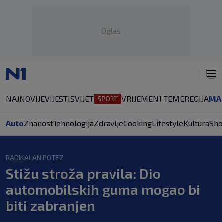
Oglas
NAJNOVIJE
VIJESTI
SVIJET
VRIJEME
N1 TEME
REGIJA
MA
Auto
Znanost
Tehnologija
Zdravlje
Cooking
Lifestyle
Kultura
Sh
RADIKALAN POTEZ
Stižu stroža pravila: Dio
automobilskih guma mogao bi
biti zabranjen