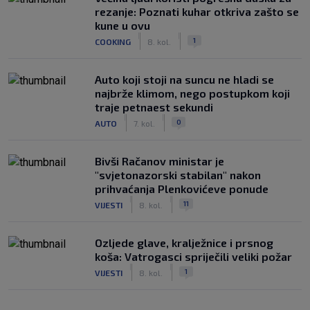
rezanje: Poznati kuhar otkriva zašto se
kune u ovu
|
|
1
COOKING
8. kol.
Auto koji stoji na suncu ne hladi se
najbrže klimom, nego postupkom koji
traje petnaest sekundi
|
|
0
AUTO
7. kol.
Bivši Račanov ministar je
"svjetonazorski stabilan" nakon
prihvaćanja Plenkovićeve ponude
|
|
11
VIJESTI
8. kol.
Ozljede glave, kralježnice i prsnog
koša: Vatrogasci spriječili veliki požar
|
|
1
VIJESTI
8. kol.