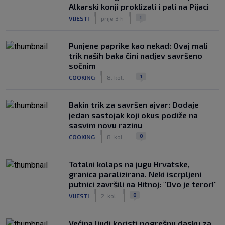
Alkarski konji proklizali i pali na Pijaci
|
|
1
VIJESTI
prije 3 h
Punjene paprike kao nekad: Ovaj mali
trik naših baka čini nadjev savršeno
sočnim
|
|
1
COOKING
8. kol.
Bakin trik za savršen ajvar: Dodaje
jedan sastojak koji okus podiže na
sasvim novu razinu
|
|
0
COOKING
8. kol.
Totalni kolaps na jugu Hrvatske,
granica paralizirana. Neki iscrpljeni
putnici završili na Hitnoj: "Ovo je teror!"
|
|
8
VIJESTI
2. kol.
Većina ljudi koristi pogrešnu dasku za