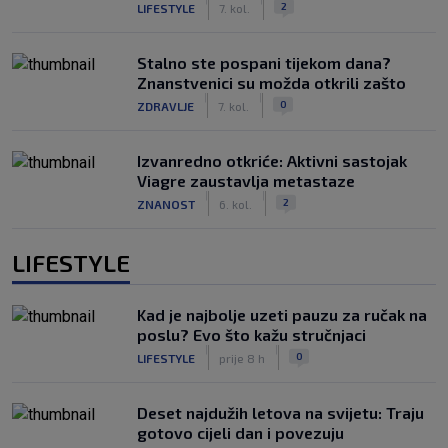
2
LIFESTYLE
7. kol.
Stalno ste pospani tijekom dana?
Znanstvenici su možda otkrili zašto
|
|
0
ZDRAVLJE
7. kol.
Izvanredno otkriće: Aktivni sastojak
Viagre zaustavlja metastaze
|
|
2
ZNANOST
6. kol.
LIFESTYLE
Kad je najbolje uzeti pauzu za ručak na
poslu? Evo što kažu stručnjaci
|
|
0
LIFESTYLE
prije 8 h
Deset najdužih letova na svijetu: Traju
gotovo cijeli dan i povezuju