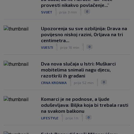
‘Mogu se nadati Europi’
provesti nikakvo povlačenje..."
|
|
|
SK
prije 4 h
0
SVIJET
prije 3 min
Upozorenja su sve ozbiljnija: Drava na
povijesno niskoj razini, Orljava na tri
centimetra...
|
|
0
VIJESTI
prije 16 min
Dva nova slučaja u Istri: Muškarci
mobitelima snimali nagu djecu,
razotkrili ih građani
|
|
0
CRNA KRONIKA
prije 52 min
Komarci je ne podnose, a ljude
oduševljava: Biljka koja bi trebala rasti
na svakom balkonu
|
|
0
LIFESTYLE
prije 1 h