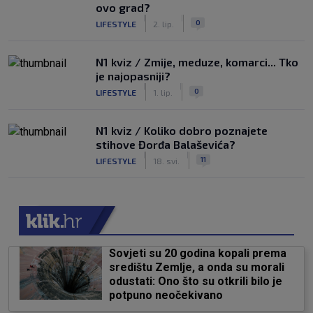
ovo grad?
|
|
0
LIFESTYLE
2. lip.
N1 kviz / Zmije, meduze, komarci... Tko
je najopasniji?
|
|
0
LIFESTYLE
1. lip.
N1 kviz / Koliko dobro poznajete
stihove Đorđa Balaševića?
|
|
11
LIFESTYLE
18. svi.
Sovjeti su 20 godina kopali prema
središtu Zemlje, a onda su morali
odustati: Ono što su otkrili bilo je
potpuno neočekivano