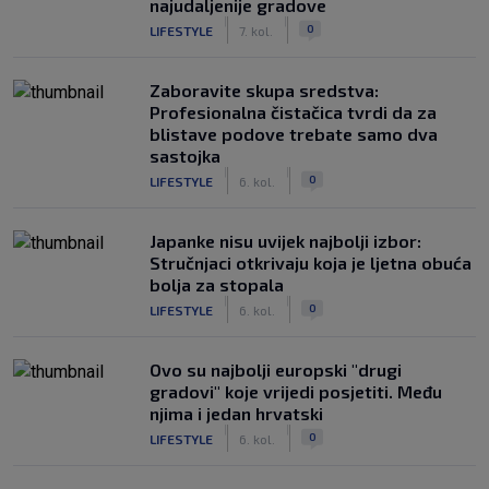
najudaljenije gradove
|
|
0
LIFESTYLE
7. kol.
Zaboravite skupa sredstva:
Profesionalna čistačica tvrdi da za
blistave podove trebate samo dva
sastojka
|
|
0
LIFESTYLE
6. kol.
Japanke nisu uvijek najbolji izbor:
Stručnjaci otkrivaju koja je ljetna obuća
bolja za stopala
|
|
0
LIFESTYLE
6. kol.
Ovo su najbolji europski "drugi
gradovi" koje vrijedi posjetiti. Među
njima i jedan hrvatski
|
|
0
LIFESTYLE
6. kol.