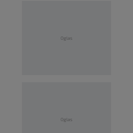
Oglas
Oglas