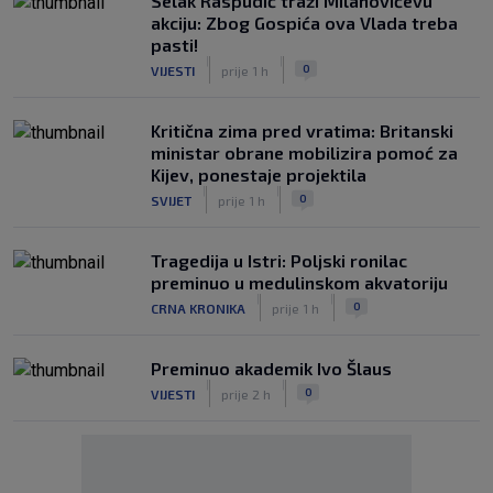
Selak Raspudić traži Milanovićevu
akciju: Zbog Gospića ova Vlada treba
pasti!
|
|
0
VIJESTI
prije 1 h
Kritična zima pred vratima: Britanski
ministar obrane mobilizira pomoć za
Kijev, ponestaje projektila
|
|
0
SVIJET
prije 1 h
Tragedija u Istri: Poljski ronilac
preminuo u medulinskom akvatoriju
|
|
0
CRNA KRONIKA
prije 1 h
Preminuo akademik Ivo Šlaus
|
|
0
VIJESTI
prije 2 h