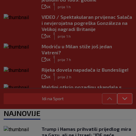
|
SK
prije 1 h
VIDEO / Spektakularan prvijenac Salača
i nevjerojatna pogreška Gonzáleza na
Velikoj nagradi Britanije
|
SK
prije 1 h
Modriću u Milan stiže još jedan
Vatreni?
|
SK
prije 7 h
Rijeka dovela napadača iz Bundeslige!
|
SK
prije 2 h
Maldini otkrio pozadinu skandala s
Pirlom: ‘Povjerenje više ne postoji’
Idi na Sport
|
SK
prije 3 h
Mourinho naljutio naše susjede
NAJNOVIJE
ponižavajućim komentarom
|
SK
prije 6 h
Trump i Hamas prihvatili prijedlog mira
Osijek se preporodio, Špehar poručuje:
za Gazu, ali ne i Izrael: "IDF neće