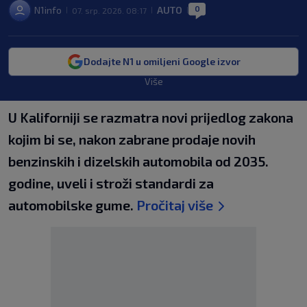
0
N1info
AUTO
07. srp. 2026. 08:17
|
|
|
Dodajte N1 u omiljeni Google izvor
Više
U Kaliforniji se razmatra novi prijedlog zakona
kojim bi se, nakon zabrane prodaje novih
benzinskih i dizelskih automobila od 2035.
godine, uveli i stroži standardi za
automobilske gume.
Pročitaj više