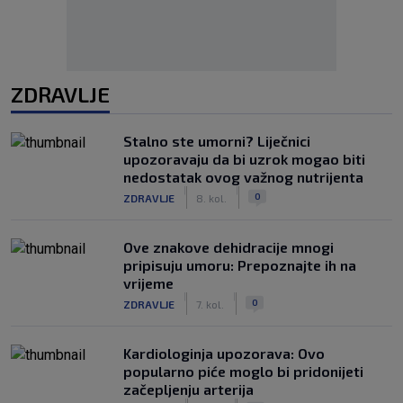
ZDRAVLJE
Stalno ste umorni? Liječnici
upozoravaju da bi uzrok mogao biti
nedostatak ovog važnog nutrijenta
|
|
0
ZDRAVLJE
8. kol.
Ove znakove dehidracije mnogi
pripisuju umoru: Prepoznajte ih na
vrijeme
|
|
0
ZDRAVLJE
7. kol.
Kardiologinja upozorava: Ovo
popularno piće moglo bi pridonijeti
začepljenju arterija
|
|