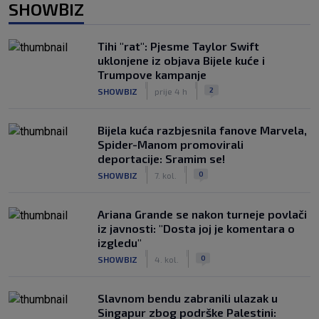
SHOWBIZ
Tihi "rat": Pjesme Taylor Swift
uklonjene iz objava Bijele kuće i
Trumpove kampanje
|
|
2
SHOWBIZ
prije 4 h
Bijela kuća razbjesnila fanove Marvela,
Spider-Manom promovirali
deportacije: Sramim se!
|
|
0
SHOWBIZ
7. kol.
Ariana Grande se nakon turneje povlači
iz javnosti: "Dosta joj je komentara o
izgledu"
|
|
0
SHOWBIZ
4. kol.
Slavnom bendu zabranili ulazak u
Singapur zbog podrške Palestini: