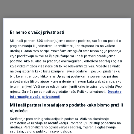
Brinemo o vašoj privatnosti
Mi i naši partneri
603
pohranjujemo osobne podatke, kao što su podaci o
pregledavanju ili jedinstveni identifikatori, i pristupamo im na vašem
uređaju. Odabirom opcije Prihvaćam omogućit ćete tehnologije praćenja
koje podržavaju svrhe za čije pružanje mi i naši partneri obrađujemo
Oglas
podatke. Ako su alati za praćenje onemogućeni, određeni sadržaj i oglasi
koje vidite možda više neće biti toliko relevantni za vas. Možete se vratiti
na ovaj izbornik kako biste izmijenili svoje odabire ili povukli pristanak u
bilo kojem trenutku klikom na Upravljaj postavkama poveznicu pri dnu
web-stranice [ili plutajuće ikone u donjem lijevom kutu web stranice, ako
je primjenjivo]. Vaši će se odabiri primijeniti kako je opisano u dijelu Web-
mjesto. Za više pojedinosti pogledajte našu Politiku privatnosti.
Dodatne
informacije o vašoj privatnosti
Mi i naši partneri obrađujemo podatke kako bismo pružili
sljedeće:
Korištenje preciznih geolokacijskih podataka. Aktivno skeniranje
karakteristika uređaja za identifikaciju. Pohrana i/ili pristup podacima na
uređaju. Personalizirano oglašavanje i sadržaj, mjerenje oglašavanja i
Oglas
sadržaja, uvidi u publiku i razvoj usluga.