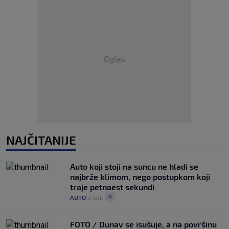
Oglas
NAJČITANIJE
Auto koji stoji na suncu ne hladi se
najbrže klimom, nego postupkom koji
traje petnaest sekundi
0
AUTO
7. kol.
|
|
FOTO / Dunav se isušuje, a na površinu