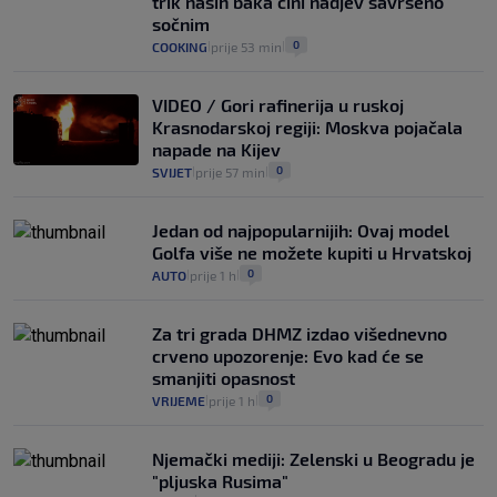
trik naših baka čini nadjev savršeno
sočnim
0
COOKING
prije 53 min
|
|
VIDEO / Gori rafinerija u ruskoj
Krasnodarskoj regiji: Moskva pojačala
napade na Kijev
0
SVIJET
prije 57 min
|
|
Jedan od najpopularnijih: Ovaj model
Golfa više ne možete kupiti u Hrvatskoj
0
AUTO
prije 1 h
|
|
Za tri grada DHMZ izdao višednevno
crveno upozorenje: Evo kad će se
smanjiti opasnost
0
VRIJEME
prije 1 h
|
|
Njemački mediji: Zelenski u Beogradu je
"pljuska Rusima"