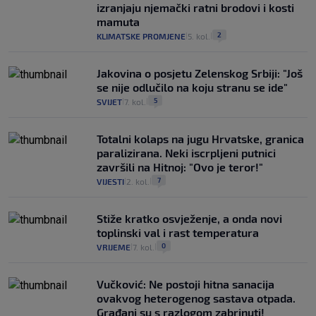
izranjaju njemački ratni brodovi i kosti
mamuta
2
KLIMATSKE PROMJENE
5. kol.
|
|
Jakovina o posjetu Zelenskog Srbiji: "Još
se nije odlučilo na koju stranu se ide"
5
SVIJET
7. kol.
|
|
Totalni kolaps na jugu Hrvatske, granica
paralizirana. Neki iscrpljeni putnici
završili na Hitnoj: "Ovo je teror!"
7
VIJESTI
2. kol.
|
|
Stiže kratko osvježenje, a onda novi
toplinski val i rast temperatura
0
VRIJEME
7. kol.
|
|
Vučković: Ne postoji hitna sanacija
ovakvog heterogenog sastava otpada.
Građani su s razlogom zabrinuti!