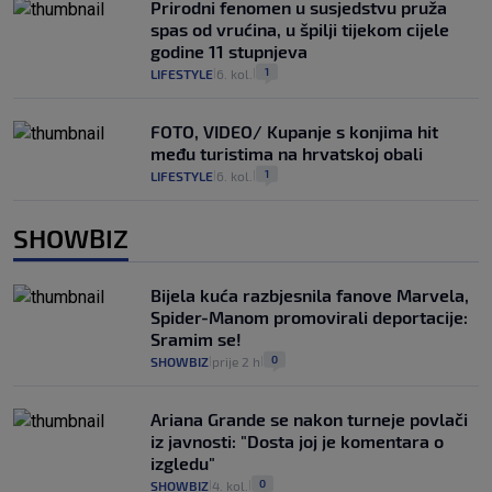
Prirodni fenomen u susjedstvu pruža
spas od vrućina, u špilji tijekom cijele
godine 11 stupnjeva
1
LIFESTYLE
6. kol.
|
|
FOTO, VIDEO/ Kupanje s konjima hit
među turistima na hrvatskoj obali
1
LIFESTYLE
6. kol.
|
|
SHOWBIZ
Bijela kuća razbjesnila fanove Marvela,
Spider-Manom promovirali deportacije:
Sramim se!
0
SHOWBIZ
prije 2 h
|
|
Ariana Grande se nakon turneje povlači
iz javnosti: "Dosta joj je komentara o
izgledu"
0
SHOWBIZ
4. kol.
|
|