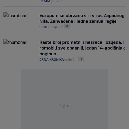
REGIJA
prije 1 h
|
Europom se ubrzano širi virus Zapadnog
Nila: Zahvaćena i jedna zemlja regije
0
SVIJET
prije 2 h
|
|
Raste broj prometnih nesreća i ozljeda: I
romobili sve opasniji, jedan 14-godišnjak
poginuo
1
CRNA KRONIKA
prije 2 h
|
|
Oglas