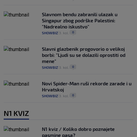
Slavnom bendu zabranili ulazak u
Singapur zbog podrške Palestini:
"Nadrealno iskustvo"
0
SHOWBIZ
3. kol.
|
|
Slavni glazbenik progovorio o velikoj
borbi: "Ljudi su se dolazili oprostiti od
mene"
0
SHOWBIZ
3. kol.
|
|
Novi Spider-Man ruši rekorde zarade i u
Hrvatskoj
0
SHOWBIZ
3. kol.
|
|
N1 KVIZ
N1 kviz / Koliko dobro poznajete
pasmine pasa?