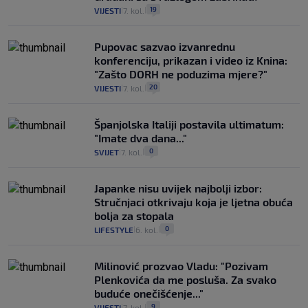
19
VIJESTI
7. kol.
|
|
Pupovac sazvao izvanrednu
konferenciju, prikazan i video iz Knina:
"Zašto DORH ne poduzima mjere?"
20
VIJESTI
7. kol.
|
|
Španjolska Italiji postavila ultimatum:
"Imate dva dana..."
0
SVIJET
7. kol.
|
|
Japanke nisu uvijek najbolji izbor:
Stručnjaci otkrivaju koja je ljetna obuća
bolja za stopala
0
LIFESTYLE
6. kol.
|
|
Milinović prozvao Vladu: "Pozivam
Plenkovića da me posluša. Za svako
buduće onečišćenje..."
9
VIJESTI
7. kol.
|
|