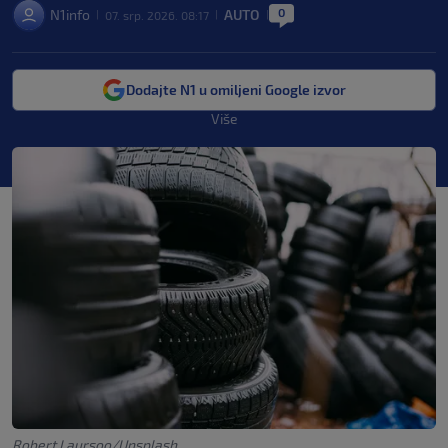
0
N1info
AUTO
07. srp. 2026. 08:17
|
|
|
Dodajte N1 u omiljeni Google izvor
Više
Robert Laursoo/Unsplash