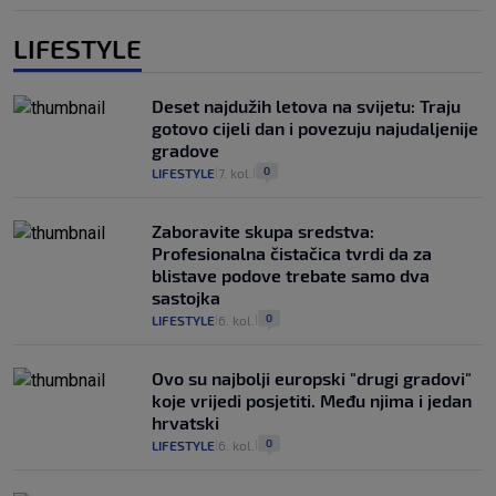
LIFESTYLE
Deset najdužih letova na svijetu: Traju
gotovo cijeli dan i povezuju najudaljenije
gradove
0
LIFESTYLE
7. kol.
|
|
Zaboravite skupa sredstva:
Profesionalna čistačica tvrdi da za
blistave podove trebate samo dva
sastojka
0
LIFESTYLE
6. kol.
|
|
Ovo su najbolji europski "drugi gradovi"
koje vrijedi posjetiti. Među njima i jedan
hrvatski
0
LIFESTYLE
6. kol.
|
|