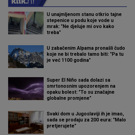
U unajmljenom stanu otkrio tajne
stepenice u podu koje vode u
mrak: "Ne djeluje mi ovo kako
treba"
U zabačenim Alpama pronašli čudo
koje ne bi trebalo tamo biti: "Pa tu
je već 1100 godina"
Super El Niño sada dolazi sa
smrtonosnim upozorenjem na
opaku bolest: "To su značajne
globalne promjene"
Svaki dom u Jugoslaviji ih je imao,
sada se prodaju za 200 eura: "Malo
pretjerujete"