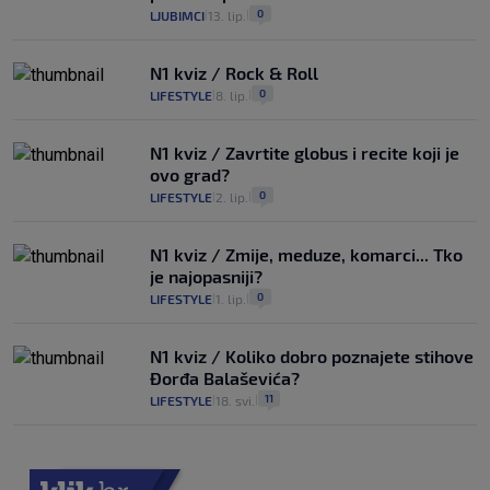
0
LJUBIMCI
13. lip.
|
|
N1 kviz / Rock & Roll
0
LIFESTYLE
8. lip.
|
|
N1 kviz / Zavrtite globus i recite koji je
ovo grad?
0
LIFESTYLE
2. lip.
|
|
N1 kviz / Zmije, meduze, komarci... Tko
je najopasniji?
0
LIFESTYLE
1. lip.
|
|
N1 kviz / Koliko dobro poznajete stihove
Đorđa Balaševića?
11
LIFESTYLE
18. svi.
|
|