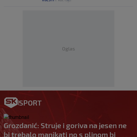
Oglas
SPORT
Grozdanić: Struje i goriva na jesen ne
bi trebalo manjkati no s plinom bi