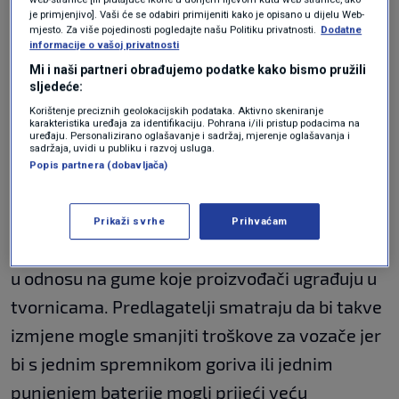
smjele biti slabije kvalitete od onih koje dolaze
je primjenjivo]. Vaši će se odabiri primijeniti kako je opisano u dijelu Web-
mjesto. Za više pojedinosti pogledajte našu Politiku privatnosti.
Dodatne
ugrađene na potpuno novim automobilima,
informacije o vašoj privatnosti
piše
HAK revija
.
Mi i naši partneri obrađujemo podatke kako bismo pružili
sljedeće:
Korištenje preciznih geolokacijskih podataka. Aktivno skeniranje
Ovo su najbolji automobili za vozače
karakteristika uređaja za identifikaciju. Pohrana i/ili pristup podacima na
početnike: Na popisu i jedno
uređaju. Personalizirano oglašavanje i sadržaj, mjerenje oglašavanja i
iznenađenje
sadržaja, uvidi u publiku i razvoj usluga.
AUTO
6. srp.
Popis partnera (dobavljača)
|
Navodi se da
zamjenske gume u pravilu imaju
Prikaži svrhe
Prihvaćam
veću potrošnju energije
i veći otpor kotrljanja
u odnosu na gume koje proizvođači ugrađuju u
tvornicama. Predlagatelji smatraju da bi takve
izmjene mogle smanjiti troškove za vozače jer
bi s jednim spremnikom goriva ili jednim
punjenjem baterije mogli prijeći veću