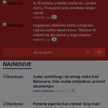
Iz Hrvatske u Italiju može se i preko
mora. Provjerili smo brodske linije i
cijene
2
VIJESTI
3. kol.
|
|
Uzgajivač objasnio zašto kilogram
rajčica košta deset eura: "Nećete ih
vidjeti na akcijama u trgovinama"
8
VIJESTI
3. kol.
|
|
Selidba je jedno od stresnijih iskustava.
Evo aktualnih cijena i nekoliko savjeta
Idi na Sport
da prođe što lakše i jeftinije
0
VIJESTI
2. kol.
NAJNOVIJE
|
|
Izračunali smo koliko košta putovanje
automobilom na Hvar iz Zagreba, a
Sudar putničkog i teretnog vlaka kod
koliko iz Osijeka
Bjelovara: Više osoba ozlijeđeno, promet
14
VIJESTI
2. kol.
|
|
obustavljen
0
CRNA KRONIKA
prije 29 min
|
|
Punjene paprike kao nekad: Ovaj mali