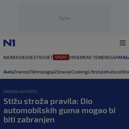
Oglas
NAJNOVIJE
VIJESTI
SVIJET
VRIJEME
N1 TEME
REGIJA
MAG
Auto
Znanost
Tehnologija
Zdravlje
Cooking
Lifestyle
Kultura
Sho
RADIKALAN POTEZ
Stižu stroža pravila: Dio
automobilskih guma mogao bi
biti zabranjen