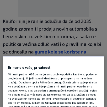
Kalifornija je ranije odlučila da će od 2035.
godine zabraniti prodaju novih automobila s
benzinskim i dizelskim motorima, a sada će
politička većina odlučivati i o pravilima koja bi
se odnosila na
gume koje se koriste na
vozilima
.
Brinemo o vašoj privatnosti
Prema prijedlogu novog zakona, automobilske
Mi i naši partneri
603
pohranjujemo osobne podatke, kao što su podaci o
gume morale bi ispunjavati iste standarde koje
pregledavanju ili jedinstveni identifikatori, i pristupamo im na vašem
uređaju. Odabirom opcije Prihvaćam omogućit ćete tehnologije praćenja
proizvođači automobila moraju zadovoljiti
koje podržavaju svrhe za čije pružanje mi i naši partneri obrađujemo
podatke. Ako su alati za praćenje onemogućeni, određeni sadržaj i oglasi
kada nova vozila izlaze s proizvodne trake. To
koje vidite možda više neće biti toliko relevantni za vas. Možete se vratiti
na ovaj izbornik kako biste izmijenili svoje odabire ili povukli pristanak u
znači da gume koje se naknadno kupuju ne bi
bilo kojem trenutku klikom na Upravljaj postavkama poveznicu pri dnu
web-stranice [ili plutajuće ikone u donjem lijevom kutu web stranice, ako