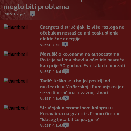
moglo biti problema
0
VIJESTI
prije 4 h
|
|
Energetski stručnjak: Iz više razloga ne
očekujem nestašice niti poskupljenja
električne energije
0
VIJESTI
7. kol.
|
|
Marušić o kolonama na autocestama:
Policija satima obavlja očevide nesreća
kao prije 50 godina. Evo kako to ubrzati
7
VIJESTI
4. kol.
|
|
Tadić: Krško je u boljoj poziciji od
nuklearki u Mađarskoj i Rumunjskoj jer
se vodilo računa o važnoj stvari
5
VIJESTI
4. kol.
|
|
Stručnjak o prometnom kolapsu u
Konavlima na granici s Crnom Gorom:
"Idućeg ljeta bit će još gore"
3
VIJESTI
4. kol.
|
|