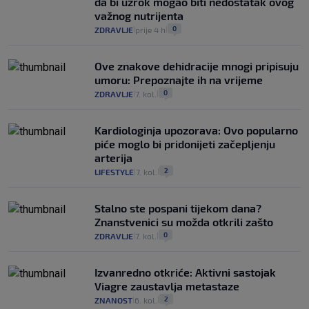
da bi uzrok mogao biti nedostatak ovog
važnog nutrijenta
0
ZDRAVLJE
prije 4 h
|
|
Ove znakove dehidracije mnogi pripisuju
umoru: Prepoznajte ih na vrijeme
0
ZDRAVLJE
7. kol.
|
|
Kardiologinja upozorava: Ovo popularno
piće moglo bi pridonijeti začepljenju
arterija
2
LIFESTYLE
7. kol.
|
|
Stalno ste pospani tijekom dana?
Znanstvenici su možda otkrili zašto
0
ZDRAVLJE
7. kol.
|
|
Izvanredno otkriće: Aktivni sastojak
Viagre zaustavlja metastaze
2
ZNANOST
6. kol.
|
|