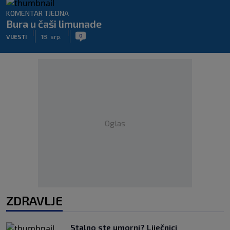
KOMENTAR TJEDNA
Bura u čaši limunade
|
|
0
VIJESTI
18. srp.
Oglas
ZDRAVLJE
Stalno ste umorni? Liječnici