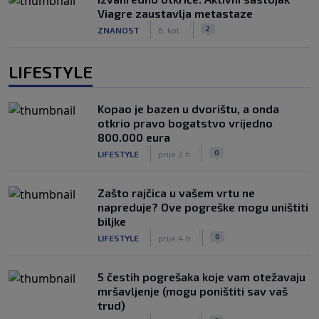
Viagre zaustavlja metastaze
|
|
2
ZNANOST
6. kol.
LIFESTYLE
Kopao je bazen u dvorištu, a onda
otkrio pravo bogatstvo vrijedno
800.000 eura
|
|
0
LIFESTYLE
prije 2 h
Zašto rajčica u vašem vrtu ne
napreduje? Ove pogreške mogu uništiti
biljke
|
|
0
LIFESTYLE
prije 4 h
5 čestih pogrešaka koje vam otežavaju
mršavljenje (mogu poništiti sav vaš
trud)
|
|