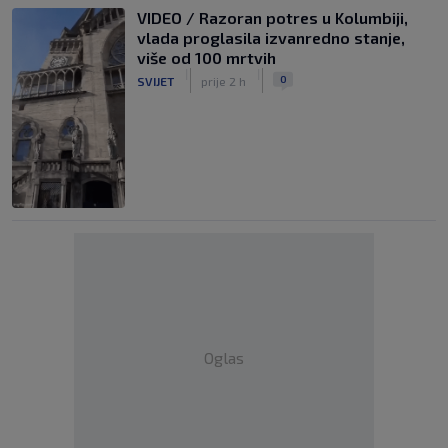
VIDEO / Razoran potres u Kolumbiji,
vlada proglasila izvanredno stanje,
više od 100 mrtvih
|
|
0
SVIJET
prije 2 h
Oglas