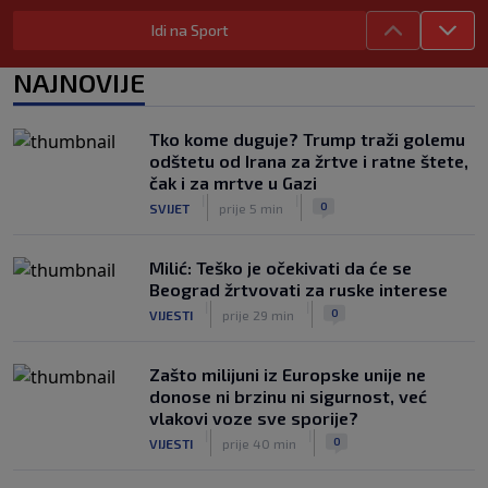
Dočekala ga je jasna poruka
|
Idi na Sport
SK
prije 2 h
Mourinho kvari posao Englezima? Za
NAJNOVIJE
zvijezdu Reala ima posebne planove
|
SK
prije 2 h
Tko kome duguje? Trump traži golemu
Dinamo potvrdio odlazak napadača:
odštetu od Irana za žrtve i ratne štete,
‘Kako zaboraviti 18 golova u sezoni?’
čak i za mrtve u Gazi
|
|
|
SK
prije 5 h
0
SVIJET
prije 5 min
Milić: Teško je očekivati da će se
Beograd žrtvovati za ruske interese
|
|
0
VIJESTI
prije 29 min
Zašto milijuni iz Europske unije ne
donose ni brzinu ni sigurnost, već
vlakovi voze sve sporije?
|
|
0
VIJESTI
prije 40 min