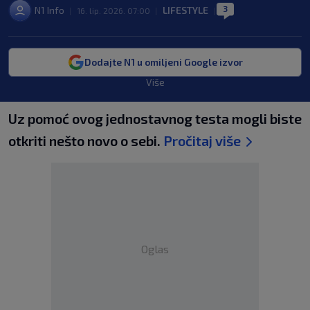
3
N1 Info
LIFESTYLE
|
16. lip. 2026. 07:00
|
|
Dodajte N1 u omiljeni Google izvor
Više
Uz pomoć ovog jednostavnog testa mogli biste
otkriti nešto novo o sebi.
Pročitaj više
Oglas