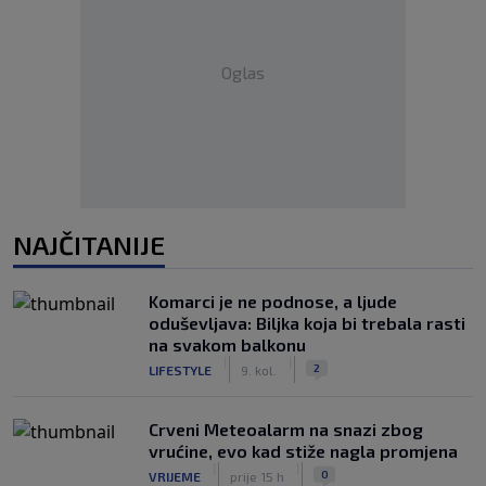
Oglas
NAJČITANIJE
Komarci je ne podnose, a ljude
oduševljava: Biljka koja bi trebala rasti
na svakom balkonu
|
|
2
LIFESTYLE
9. kol.
Crveni Meteoalarm na snazi zbog
vrućine, evo kad stiže nagla promjena
|
|
0
VRIJEME
prije 15 h