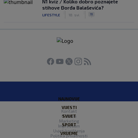
N1 kviz / Koliko dobro poznajete
stihove Đorđa Balaševića?
|
|
11
LIFESTYLE
18. svi.
NAJNOVIJE
VIJESTI
Kontakt
O Nama
SVIJET
Marketing
SPORT
Impressum
Uvjeti korištenja
VRIJEME
Politika privatnosti