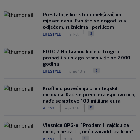
Prestala je koristiti omekšivač na
mjesec dana. Evo što se dogodilo s
odjećom, ručnicima i perilicom
|
|
5
LIFESTYLE
9. kol.
FOTO / Na tavanu kuće u Trogiru
pronašli su blago staro više od 2000
godina
|
|
2
LIFESTYLE
prije 13 h
Kroflin o povećanju braniteljskih
mirovina: Kad se premijera isprovocira,
nađe se gotovo 100 milijuna eura
|
|
11
VIJESTI
prije 12 h
Vlasnica OPG-a: "Prodam li rajčicu za
euro, a ne za tri, neću zaraditi za kruh"
|
|
10
VIJESTI
9. kol.