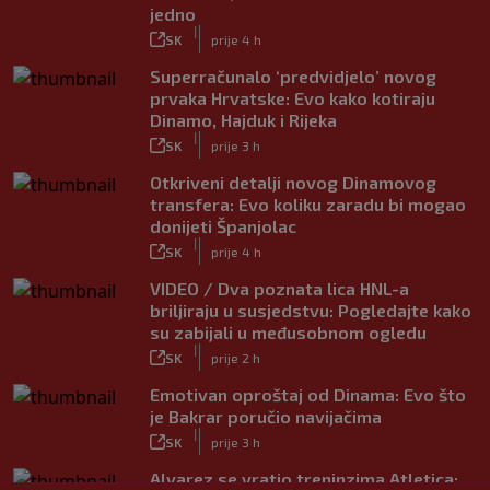
jedno
|
SK
prije 4 h
Superračunalo ‘predvidjelo’ novog
prvaka Hrvatske: Evo kako kotiraju
Dinamo, Hajduk i Rijeka
|
SK
prije 3 h
Otkriveni detalji novog Dinamovog
transfera: Evo koliku zaradu bi mogao
donijeti Španjolac
|
SK
prije 4 h
VIDEO / Dva poznata lica HNL-a
briljiraju u susjedstvu: Pogledajte kako
su zabijali u međusobnom ogledu
|
SK
prije 2 h
Emotivan oproštaj od Dinama: Evo što
je Bakrar poručio navijačima
|
SK
prije 3 h
Alvarez se vratio treninzima Atletica: