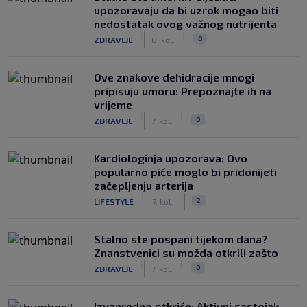
upozoravaju da bi uzrok mogao biti
nedostatak ovog važnog nutrijenta
|
|
0
ZDRAVLJE
8. kol.
Ove znakove dehidracije mnogi
pripisuju umoru: Prepoznajte ih na
vrijeme
|
|
0
ZDRAVLJE
7. kol.
Kardiologinja upozorava: Ovo
popularno piće moglo bi pridonijeti
začepljenju arterija
|
|
2
LIFESTYLE
7. kol.
Stalno ste pospani tijekom dana?
Znanstvenici su možda otkrili zašto
|
|
0
ZDRAVLJE
7. kol.
Izvanredno otkriće: Aktivni sastojak