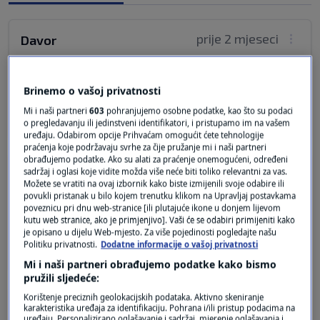
prije 2 mjeseci
Davor
Pticu
Brinemo o vašoj privatnosti
Odgovor
Mi i naši partneri
603
pohranjujemo osobne podatke, kao što su podaci
o pregledavanju ili jedinstveni identifikatori, i pristupamo im na vašem
uređaju. Odabirom opcije Prihvaćam omogućit ćete tehnologije
praćenja koje podržavaju svrhe za čije pružanje mi i naši partneri
obrađujemo podatke. Ako su alati za praćenje onemogućeni, određeni
prije 2 mjeseci
Bumbar
sadržaj i oglasi koje vidite možda više neće biti toliko relevantni za vas.
Možete se vratiti na ovaj izbornik kako biste izmijenili svoje odabire ili
povukli pristanak u bilo kojem trenutku klikom na Upravljaj postavkama
poveznicu pri dnu web-stranice [ili plutajuće ikone u donjem lijevom
Vidim drvo, potkresano u oblik ptice.
kutu web stranice, ako je primjenjivo]. Vaši će se odabiri primijeniti kako
je opisano u dijelu Web-mjesto. Za više pojedinosti pogledajte našu
Odgovor
Politiku privatnosti.
Dodatne informacije o vašoj privatnosti
Mi i naši partneri obrađujemo podatke kako bismo
pružili sljedeće:
Korištenje preciznih geolokacijskih podataka. Aktivno skeniranje
prije 2 mjeseci
Hrvoje Čobanković
karakteristika uređaja za identifikaciju. Pohrana i/ili pristup podacima na
uređaju. Personalizirano oglašavanje i sadržaj, mjerenje oglašavanja i