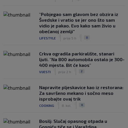
"Pobjegao sam glavom bez obzira iz
Švedske i vratio se jer ono što sam
vidio je pakao. Evo kako sam živio u
obećanoj zemlji“
|
|
0
LIFESTYLE
prije 5 h
Crkva ogradila parkiralište, stanari
ljuti. "Na 800 automobila ostalo je 300-
400 mjesta. Bit će kaos"
|
|
2
VIJESTI
prije 2 h
Napravite pljeskavice kao iz restorana:
Za savršeno mekano i sočno meso
isprobajte ovaj trik
|
|
0
COOKING
8. kol.
Bosilj: Slučaj opasnog otpada u
Gospiću tiče se i Varaždina.