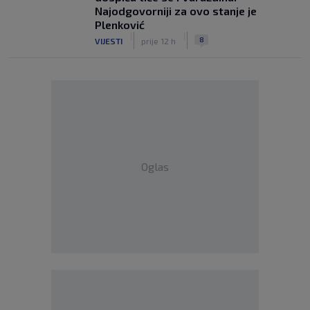
Najodgovorniji za ovo stanje je
Plenković
|
|
8
VIJESTI
prije 12 h
Oglas