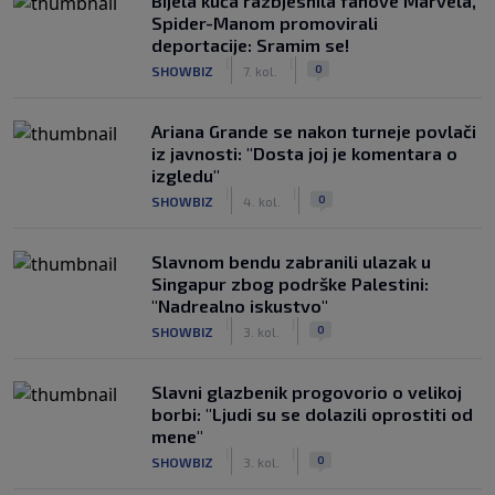
Bijela kuća razbjesnila fanove Marvela,
Spider-Manom promovirali
deportacije: Sramim se!
|
|
0
SHOWBIZ
7. kol.
Ariana Grande se nakon turneje povlači
iz javnosti: "Dosta joj je komentara o
izgledu"
|
|
0
SHOWBIZ
4. kol.
Slavnom bendu zabranili ulazak u
Singapur zbog podrške Palestini:
"Nadrealno iskustvo"
|
|
0
SHOWBIZ
3. kol.
Slavni glazbenik progovorio o velikoj
borbi: "Ljudi su se dolazili oprostiti od
mene"
|
|
0
SHOWBIZ
3. kol.