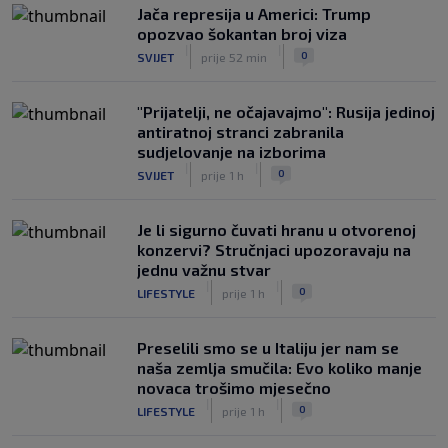
Jača represija u Americi: Trump
opozvao šokantan broj viza
|
|
0
SVIJET
prije 52 min
"Prijatelji, ne očajavajmo": Rusija jedinoj
antiratnoj stranci zabranila
sudjelovanje na izborima
|
|
0
SVIJET
prije 1 h
Je li sigurno čuvati hranu u otvorenoj
konzervi? Stručnjaci upozoravaju na
jednu važnu stvar
|
|
0
LIFESTYLE
prije 1 h
Preselili smo se u Italiju jer nam se
naša zemlja smučila: Evo koliko manje
novaca trošimo mjesečno
|
|
0
LIFESTYLE
prije 1 h