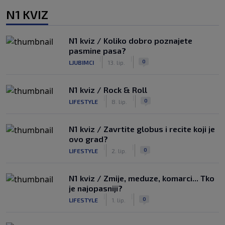
N1 KVIZ
N1 kviz / Koliko dobro poznajete
pasmine pasa?
|
|
0
LJUBIMCI
13. lip.
N1 kviz / Rock & Roll
|
|
0
LIFESTYLE
8. lip.
N1 kviz / Zavrtite globus i recite koji je
ovo grad?
|
|
0
LIFESTYLE
2. lip.
N1 kviz / Zmije, meduze, komarci... Tko
je najopasniji?
|
|
0
LIFESTYLE
1. lip.