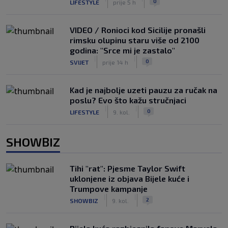
0
LIFESTYLE
prije 5 h
VIDEO / Ronioci kod Sicilije pronašli
rimsku olupinu staru više od 2100
godina: "Srce mi je zastalo"
|
|
0
SVIJET
prije 14 h
Kad je najbolje uzeti pauzu za ručak na
poslu? Evo što kažu stručnjaci
|
|
0
LIFESTYLE
9. kol.
SHOWBIZ
Tihi "rat": Pjesme Taylor Swift
uklonjene iz objava Bijele kuće i
Trumpove kampanje
|
|
2
SHOWBIZ
9. kol.