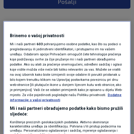
Pošalji
Brinemo o vašoj privatnosti
Mi i naši partneri
603
pohranjujemo osobne podatke, kao što su podaci o
pregledavanju ili jedinstveni identifikatori, i pristupamo im na vašem
uređaju. Odabirom opcije Prihvaćam omogućit ćete tehnologije praćenja
koje podržavaju svrhe za čije pružanje mi i naši partneri obrađujemo
podatke. Ako su alati za praćenje onemogućeni, određeni sadržaj i oglasi
Oglas
koje vidite možda više neće biti toliko relevantni za vas. Možete se vratiti
na ovaj izbornik kako biste izmijenili svoje odabire ili povukli pristanak u
bilo kojem trenutku klikom na Upravljaj postavkama poveznicu pri dnu
web-stranice [ili plutajuće ikone u donjem lijevom kutu web stranice, ako
je primjenjivo]. Vaši će se odabiri primijeniti kako je opisano u dijelu Web-
mjesto. Za više pojedinosti pogledajte našu Politiku privatnosti.
Dodatne
informacije o vašoj privatnosti
Mi i naši partneri obrađujemo podatke kako bismo pružili
sljedeće:
Korištenje preciznih geolokacijskih podataka. Aktivno skeniranje
karakteristika uređaja za identifikaciju. Pohrana i/ili pristup podacima na
uređaju. Personalizirano oglašavanje i sadržaj, mjerenje oglašavanja i