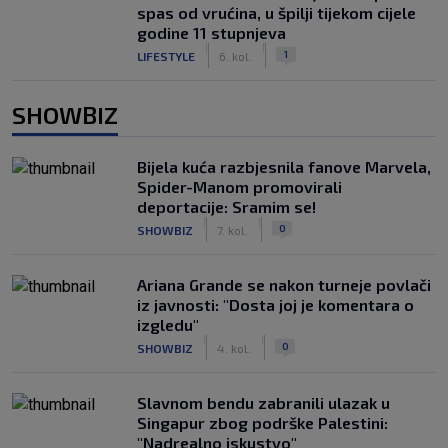
spas od vrućina, u špilji tijekom cijele
godine 11 stupnjeva
|
|
1
LIFESTYLE
6. kol.
SHOWBIZ
Bijela kuća razbjesnila fanove Marvela,
Spider-Manom promovirali
deportacije: Sramim se!
|
|
0
SHOWBIZ
7. kol.
Ariana Grande se nakon turneje povlači
iz javnosti: "Dosta joj je komentara o
izgledu"
|
|
0
SHOWBIZ
4. kol.
Slavnom bendu zabranili ulazak u
Singapur zbog podrške Palestini:
"Nadrealno iskustvo"