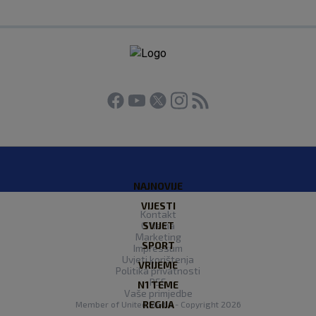
NAJNOVIJE
VIJESTI
Kontakt
O Nama
SVIJET
Marketing
SPORT
Impressum
Uvjeti korištenja
VRIJEME
Politika privatnosti
RSS
N1 TEME
Vaše primjedbe
REGIJA
Member of
United Media
- Copyright 2026