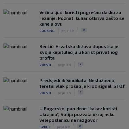
Većina ljudi koristi pogrešnu dasku za
rezanje: Poznati kuhar otkriva zašto se
kune u ovu
|
|
0
COOKING
prije 3 h
Benčić: Hrvatska država dopustila je
svoju kapitulaciju u korist privatnog
profita
|
|
2
VIJESTI
prije 3 h
Predsjednik Sindikata: Neslužbeno,
teretni vlak prošao je kroz signal 'STOJ'
|
|
1
VIJESTI
prije 3 h
U Bugarskoj pao dron "kakav koristi
Ukrajina", Sofija pozvala ukrajinsku
veleposlanicu na razgovor
|
|
0
SVIJET
prije 4 h