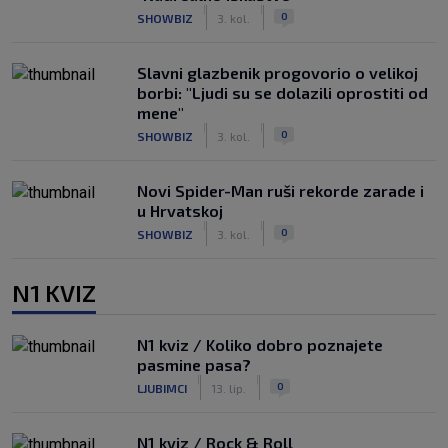
|
|
0
SHOWBIZ
3. kol.
Slavni glazbenik progovorio o velikoj
borbi: "Ljudi su se dolazili oprostiti od
mene"
|
|
0
SHOWBIZ
3. kol.
Novi Spider-Man ruši rekorde zarade i
u Hrvatskoj
|
|
0
SHOWBIZ
3. kol.
N1 KVIZ
N1 kviz / Koliko dobro poznajete
pasmine pasa?
|
|
0
LJUBIMCI
13. lip.
N1 kviz / Rock & Roll