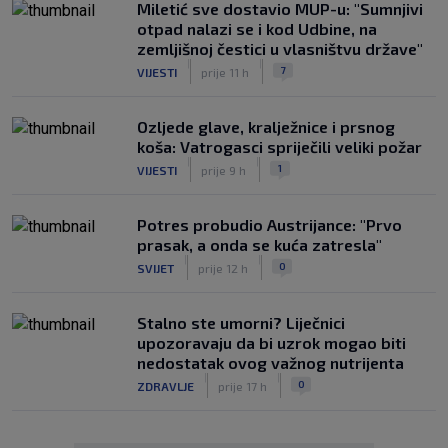
Miletić sve dostavio MUP-u: "Sumnjivi
otpad nalazi se i kod Udbine, na
zemljišnoj čestici u vlasništvu države"
|
|
7
VIJESTI
prije 11 h
Ozljede glave, kralježnice i prsnog
koša: Vatrogasci spriječili veliki požar
|
|
1
VIJESTI
prije 9 h
Potres probudio Austrijance: "Prvo
prasak, a onda se kuća zatresla"
|
|
0
SVIJET
prije 12 h
Stalno ste umorni? Liječnici
upozoravaju da bi uzrok mogao biti
nedostatak ovog važnog nutrijenta
|
|
0
ZDRAVLJE
prije 17 h