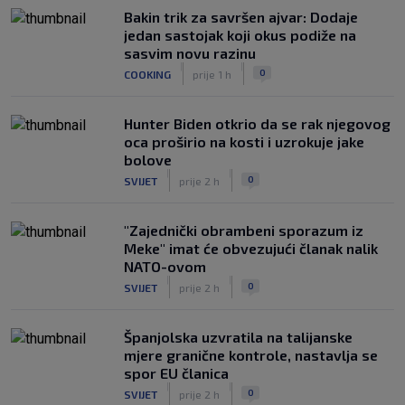
|
Bakin trik za savršen ajvar: Dodaje
SK
prije 5 h
jedan sastojak koji okus podiže na
Dinamo u finalu Ramljaka! Sutra protiv
sasvim novu razinu
Ajaxa na glavnom terenu Maksimira
|
|
0
COOKING
prije 1 h
|
SK
prije 4 h
Hunter Biden otkrio da se rak njegovog
oca proširio na kosti i uzrokuje jake
bolove
|
|
0
SVIJET
prije 2 h
"Zajednički obrambeni sporazum iz
Meke" imat će obvezujući članak nalik
NATO-ovom
|
|
0
SVIJET
prije 2 h
Španjolska uzvratila na talijanske
mjere granične kontrole, nastavlja se
spor EU članica
|
|
0
SVIJET
prije 2 h