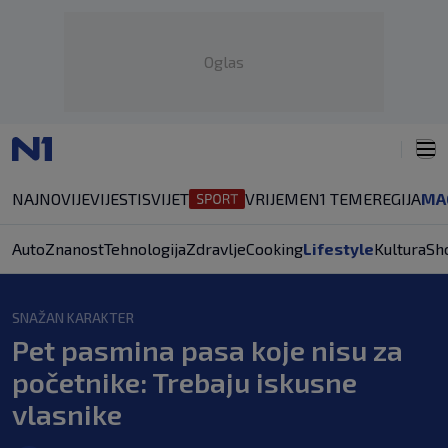
Oglas
NAJNOVIJE
VIJESTI
SVIJET
VRIJEME
N1 TEME
REGIJA
MA
Auto
Znanost
Tehnologija
Zdravlje
Cooking
Lifestyle
Kultura
Sh
SNAŽAN KARAKTER
Pet pasmina pasa koje nisu za
početnike: Trebaju iskusne
vlasnike