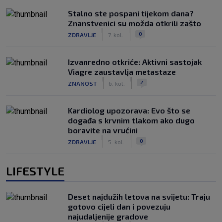
Stalno ste pospani tijekom dana?
Znanstvenici su možda otkrili zašto
|
|
0
ZDRAVLJE
7. kol.
Izvanredno otkriće: Aktivni sastojak
Viagre zaustavlja metastaze
|
|
2
ZNANOST
6. kol.
Kardiolog upozorava: Evo što se
događa s krvnim tlakom ako dugo
boravite na vrućini
|
|
0
ZDRAVLJE
5. kol.
LIFESTYLE
Deset najdužih letova na svijetu: Traju
gotovo cijeli dan i povezuju
najudaljenije gradove