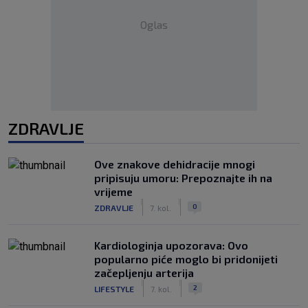
Oglas
ZDRAVLJE
Ove znakove dehidracije mnogi
pripisuju umoru: Prepoznajte ih na
vrijeme
|
|
0
ZDRAVLJE
7. kol.
Kardiologinja upozorava: Ovo
popularno piće moglo bi pridonijeti
začepljenju arterija
|
|
2
LIFESTYLE
7. kol.