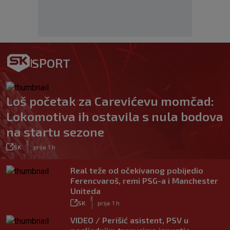
SPORT
Loš početak za Carevićevu momčad:
Lokomotiva ih ostavila s nula bodova
na startu sezone
|
SK
prije 1 h
Real teže od očekivanog pobijedio
Ferencvaroš, remi PSG-a i Manchester
Uniteda
|
SK
prije 1 h
VIDEO / Perišić asistent, PSV u