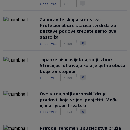
|
|
0
LIFESTYLE
7. kol.
Zaboravite skupa sredstva:
Profesionalna čistačica tvrdi da za
blistave podove trebate samo dva
sastojka
|
|
0
LIFESTYLE
6. kol.
Japanke nisu uvijek najbolji izbor:
Stručnjaci otkrivaju koja je ljetna obuća
bolja za stopala
|
|
0
LIFESTYLE
6. kol.
Ovo su najbolji europski "drugi
gradovi" koje vrijedi posjetiti. Među
njima i jedan hrvatski
|
|
0
LIFESTYLE
6. kol.
Prirodni fenomen u susjedstvu pruža