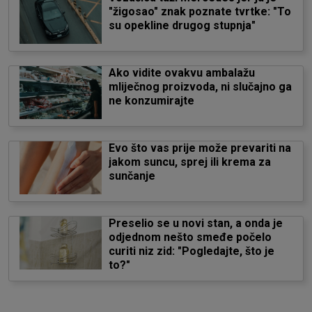
"žigosao" znak poznate tvrtke: "To
su opekline drugog stupnja"
Ako vidite ovakvu ambalažu
mliječnog proizvoda, ni slučajno ga
ne konzumirajte
Evo što vas prije može prevariti na
jakom suncu, sprej ili krema za
sunčanje
Preselio se u novi stan, a onda je
odjednom nešto smeđe počelo
curiti niz zid: "Pogledajte, što je
to?"