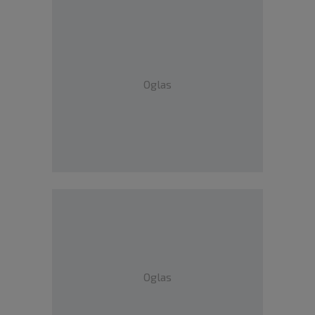
Oglas
Oglas