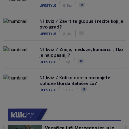
|
|
0
LIFESTYLE
8. lip.
N1 kviz / Zavrtite globus i recite koji je
ovo grad?
|
|
0
LIFESTYLE
2. lip.
N1 kviz / Zmije, meduze, komarci... Tko
je najopasniji?
|
|
0
LIFESTYLE
1. lip.
N1 kviz / Koliko dobro poznajete
stihove Đorđa Balaševića?
|
|
11
LIFESTYLE
18. svi.
Vozačica tuži Mercedes jer ju je