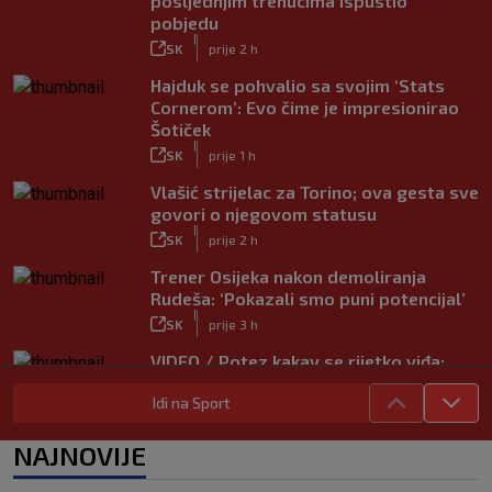
posljednjim trenucima ispustio
pobjedu
|
SK
prije 2 h
Hajduk se pohvalio sa svojim ‘Stats
Cornerom’: Evo čime je impresionirao
Šotiček
|
SK
prije 1 h
Vlašić strijelac za Torino; ova gesta sve
govori o njegovom statusu
|
SK
prije 2 h
Trener Osijeka nakon demoliranja
Rudeša: ‘Pokazali smo puni potencijal’
|
SK
prije 3 h
VIDEO / Potez kakav se rijetko viđa:
Kada pomoć nije stigla, na rukama je
Idi na Sport
iznio suigrača u bolovima
|
SK
prije 6 h
NAJNOVIJE
Vušković debitirao za Brighton:
Pogledajte brojke iz prvog nastupa