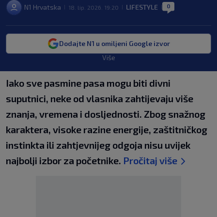
0
N1 Hrvatska
LIFESTYLE
18. lip. 2026. 19:20
|
|
|
Dodajte N1 u omiljeni Google izvor
Više
Iako sve pasmine pasa mogu biti divni
suputnici, neke od vlasnika zahtijevaju više
znanja, vremena i dosljednosti. Zbog snažnog
karaktera, visoke razine energije, zaštitničkog
instinkta ili zahtjevnijeg odgoja nisu uvijek
najbolji izbor za početnike.
Pročitaj više