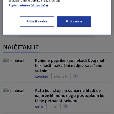
sadržaja, uvidi u publiku i razvoj usluga.
Popis partnera (dobavljača)
Oglas
Prikaži svrhe
Prihvaćam
NAJČITANIJE
Punjene paprike kao nekad: Ovaj mali
trik naših baka čini nadjev savršeno
sočnim
|
|
1
COOKING
prije 13 h
Auto koji stoji na suncu ne hladi se
najbrže klimom, nego postupkom koji
traje petnaest sekundi
|
|
0
AUTO
7. kol.