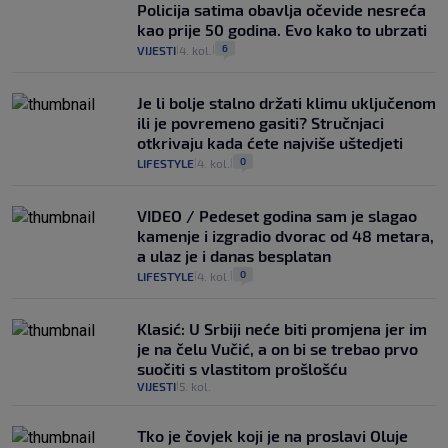
Policija satima obavlja očevide nesreća
kao prije 50 godina. Evo kako to ubrzati
6
VIJESTI
4. kol.
|
|
Je li bolje stalno držati klimu uključenom
ili je povremeno gasiti? Stručnjaci
otkrivaju kada ćete najviše uštedjeti
0
LIFESTYLE
4. kol.
|
|
VIDEO / Pedeset godina sam je slagao
kamenje i izgradio dvorac od 48 metara,
a ulaz je i danas besplatan
0
LIFESTYLE
4. kol.
|
|
Klasić: U Srbiji neće biti promjena jer im
je na čelu Vučić, a on bi se trebao prvo
suočiti s vlastitom prošlošću
VIJESTI
5. kol.
|
Tko je čovjek koji je na proslavi Oluje