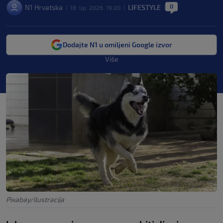
0
N1 Hrvatska
LIFESTYLE
18. lip. 2026. 19:20
|
|
|
Dodajte N1 u omiljeni Google izvor
Više
Pixabay/ilustracija