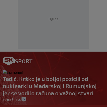
Oglas
SPORT
Tadić: Krško je u boljoj poziciji od
nuklearki u Mađarskoj i Rumunjskoj
jer se vodilo računa o važnoj stvari
5
VIJESTI
4. kol.
|
|