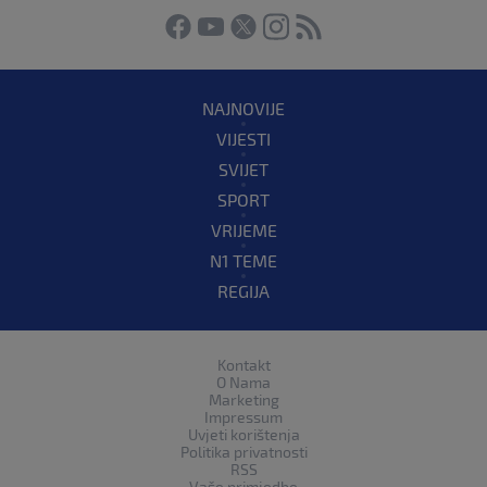
NAJNOVIJE
VIJESTI
SVIJET
SPORT
VRIJEME
N1 TEME
REGIJA
Kontakt
O Nama
Marketing
Impressum
Uvjeti korištenja
Politika privatnosti
RSS
Vaše primjedbe