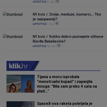
0
LIFESTYLE
2. lip.
|
|
N1 kviz / Zmije, meduze, komarci... Tko
je najopasniji?
0
LIFESTYLE
1. lip.
|
|
N1 kviz / Koliko dobro poznajete stihove
Đorđa Balaševića?
11
LIFESTYLE
18. svi.
|
|
Tijana u moru isprobala
"menstrualni kupaći" i zapanjila
mnoge: "Bila sam preko 4 sata na
plaži..."
SpaceX-ova raketa poletjela je