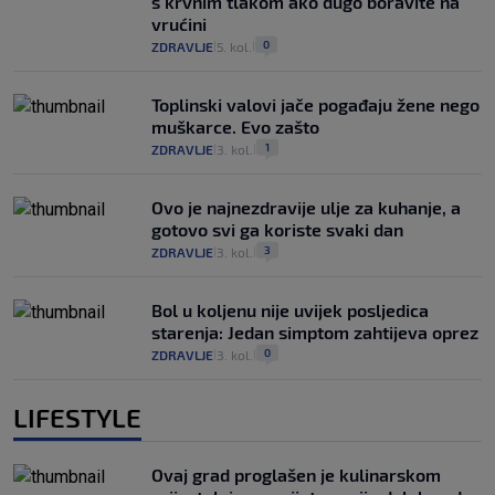
s krvnim tlakom ako dugo boravite na
vrućini
0
ZDRAVLJE
5. kol.
|
|
Toplinski valovi jače pogađaju žene nego
muškarce. Evo zašto
1
ZDRAVLJE
3. kol.
|
|
Ovo je najnezdravije ulje za kuhanje, a
gotovo svi ga koriste svaki dan
3
ZDRAVLJE
3. kol.
|
|
Bol u koljenu nije uvijek posljedica
starenja: Jedan simptom zahtijeva oprez
0
ZDRAVLJE
3. kol.
|
|
LIFESTYLE
Ovaj grad proglašen je kulinarskom