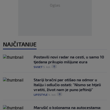
Oglas
NAJČITANIJE
Postavili novi radar na cesti, u samo 10
tjedana prikupio milijune eura
0
SVIJET
5. kol.
|
|
Stariji bračni par otišao na odmor u
Italiju i odlučio ostati: "Nismo se htjeli
vratiti, život nam je puno jeftiniji"
0
LIFESTYLE
4. kol.
|
|
Marušić o kolonama na autocestama: