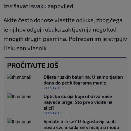
izvršavati svaku zapovijed.
Akite često donose vlastite odluke, zbog čega
je njihov odgoj i obuka zahtjevnija nego kod
mnogih drugih pasmina. Potreban im je strpljiv
i iskusan vlasnik.
PROČITAJTE JOŠ
Dijeta ruskih balerina: U samo tjedan
dana do pet kilograma manje
LIFESTYLE
16. lip.
|
Optička iluzija koja otkriva vaše
najveće brige: Što prvo vidite na
slici?
LIFESTYLE
16. lip.
|
Sjećate li ih se? U Jugoslaviji su ih
nosili svi, a sada se vraćaju u modu