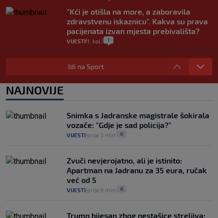
"Kći je otišla na more, a zaboravila
zdravstvenu iskaznicu". Kakva su prava
pacijenata izvan mjesta prebivališta?
1
VIJESTI
1. kol.
|
|
Provjerili smo "što ćemo onda" ako
Plenković na 15 dana ukine mjere: "Ne bi
Idi na Sport
se dogodilo ništa. Vlada se zaljubila u te
intervencije"
NAJNOVIJE
25
VIJESTI
30. srp.
|
|
Analitičar o Mostu: Oni su u yin-yang
Snimka s Jadranske magistrale šokirala
poziciji i imaju drugog najpoznatijeg
vozače: "Gdje je sad policija?"
bravara u povijesti Hrvatske
0
VIJESTI
prije 3 min
|
|
16
VIJESTI
30. srp.
|
|
Zvuči nevjerojatno, ali je istinito:
Apartman na Jadranu za 35 eura, ručak
već od 5
0
VIJESTI
prije 6 min
|
|
Trump bijesan zbog nestašice streljiva: