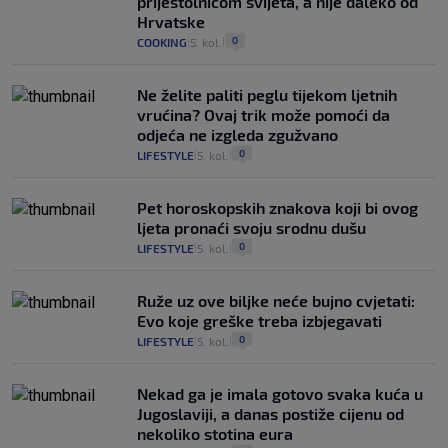
prijestolnicom svijeta, a nije daleko od
Hrvatske
0
COOKING
5. kol.
|
|
Ne želite paliti peglu tijekom ljetnih
vrućina? Ovaj trik može pomoći da
odjeća ne izgleda zgužvano
0
LIFESTYLE
5. kol.
|
|
Pet horoskopskih znakova koji bi ovog
ljeta pronaći svoju srodnu dušu
0
LIFESTYLE
5. kol.
|
|
Ruže uz ove biljke neće bujno cvjetati:
Evo koje greške treba izbjegavati
0
LIFESTYLE
5. kol.
|
|
Nekad ga je imala gotovo svaka kuća u
Jugoslaviji, a danas postiže cijenu od
nekoliko stotina eura