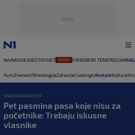
Oglas
NAJNOVIJE
VIJESTI
SVIJET
VRIJEME
N1 TEME
REGIJA
MAG
Auto
Znanost
Tehnologija
Zdravlje
Cooking
Lifestyle
Kultura
Sh
SNAŽAN KARAKTER
Pet pasmina pasa koje nisu za
početnike: Trebaju iskusne
vlasnike