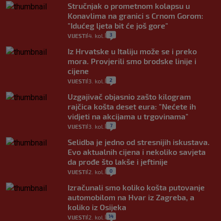
Stručnjak o prometnom kolapsu u
Konavlima na granici s Crnom Gorom:
"Idućeg ljeta bit će još gore"
3
VIJESTI
4. kol.
|
|
Iz Hrvatske u Italiju može se i preko
mora. Provjerili smo brodske linije i
cijene
2
VIJESTI
3. kol.
|
|
Uzgajivač objasnio zašto kilogram
rajčica košta deset eura: "Nećete ih
vidjeti na akcijama u trgovinama"
7
VIJESTI
3. kol.
|
|
Selidba je jedno od stresnijih iskustava.
Evo aktualnih cijena i nekoliko savjeta
da prođe što lakše i jeftinije
0
VIJESTI
2. kol.
|
|
Izračunali smo koliko košta putovanje
automobilom na Hvar iz Zagreba, a
koliko iz Osijeka
14
VIJESTI
2. kol.
|
|