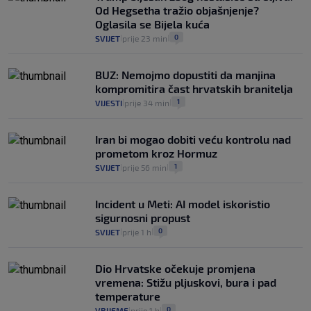
Od Hegsetha tražio objašnjenje?
Oglasila se Bijela kuća
0
SVIJET
prije 23 min
|
|
BUZ: Nemojmo dopustiti da manjina
kompromitira čast hrvatskih branitelja
1
VIJESTI
prije 34 min
|
|
Iran bi mogao dobiti veću kontrolu nad
prometom kroz Hormuz
1
SVIJET
prije 56 min
|
|
Incident u Meti: AI model iskoristio
sigurnosni propust
0
SVIJET
prije 1 h
|
|
Dio Hrvatske očekuje promjena
vremena: Stižu pljuskovi, bura i pad
temperature
0
VRIJEME
prije 1 h
|
|