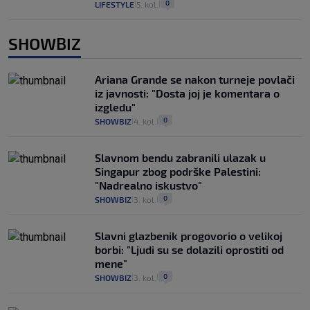
0
LIFESTYLE
5. kol.
|
|
SHOWBIZ
Ariana Grande se nakon turneje povlači
iz javnosti: "Dosta joj je komentara o
izgledu"
0
SHOWBIZ
4. kol.
|
|
Slavnom bendu zabranili ulazak u
Singapur zbog podrške Palestini:
"Nadrealno iskustvo"
0
SHOWBIZ
3. kol.
|
|
Slavni glazbenik progovorio o velikoj
borbi: "Ljudi su se dolazili oprostiti od
mene"
0
SHOWBIZ
3. kol.
|
|