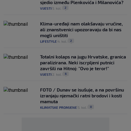
sjedio između Plenkovića i Milanovića?
2
VIJESTI
5. kol.
|
|
Klima-uređaji nam olakšavaju vrućine,
ali znanstvenici upozoravaju da bi nas
mogli uništiti
2
LIFESTYLE
4. kol.
|
|
Totalni kolaps na jugu Hrvatske, granica
paralizirana. Neki iscrpljeni putnici
završili na Hitnoj: "Ovo je teror!"
6
VIJESTI
2. kol.
|
|
FOTO / Dunav se isušuje, a na površinu
izranjaju njemački ratni brodovi i kosti
mamuta
0
KLIMATSKE PROMJENE
5. kol.
|
|