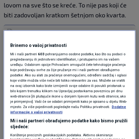
lovom na sve što se kreće. To nije pas koji će
biti zadovoljan kratkom šetnjom oko kvarta.
7 pasmina pasa koje se smatraju
najvećim proždrljivcima (pojeli bi sve
što im se nađe na putu)
Brinemo o vašoj privatnosti
LJUBIMCI
16. lip.
|
Mi i naši partneri
603
pohranjujemo osobne podatke, kao što su podaci o
N1 kviz / Koliko dobro poznajete
pregledavanju ili jedinstveni identifikatori, i pristupamo im na vašem
pasmine pasa?
uređaju. Odabirom opcije Prihvaćam omogućit ćete tehnologije praćenja
koje podržavaju svrhe za čije pružanje mi i naši partneri obrađujemo
LJUBIMCI
13. lip.
|
podatke. Ako su alati za praćenje onemogućeni, određeni sadržaj i oglasi
koje vidite možda više neće biti toliko relevantni za vas. Možete se vratiti
na ovaj izbornik kako biste izmijenili svoje odabire ili povukli pristanak u
Ova pasmina zahtijeva dosljedan odgoj od
bilo kojem trenutku klikom na Upravljaj postavkama poveznicu pri dnu
web-stranice [ili plutajuće ikone u donjem lijevom kutu web stranice, ako
najranije dobi. Vlasnik mora znati postaviti
je primjenjivo]. Vaši će se odabiri primijeniti kako je opisano u dijelu Web-
mjesto. Za više pojedinosti pogledajte našu Politiku privatnosti.
Dodatne
jasna pravila i ustrajati u njima. Nedosljednost
informacije o vašoj privatnosti
može dovesti do problema u ponašanju, piše
Mi i naši partneri obrađujemo podatke kako bismo pružili
sljedeće:
metropolitan.si.
Korištenje preciznih geolokacijskih podataka. Aktivno skeniranje