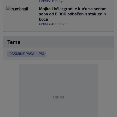
LIFESTYLE
16. lip.
|
Majka i kći izgradile kuću sa sedam
soba od 8.000 odbačenih staklenih
boca
LIFESTYLE
prije 12 h
|
Teme
PASMINE PASA
PSI
Oglas