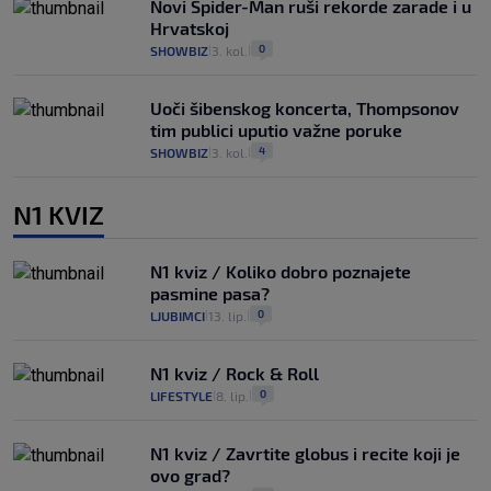
Novi Spider-Man ruši rekorde zarade i u
Hrvatskoj
0
SHOWBIZ
3. kol.
|
|
Uoči šibenskog koncerta, Thompsonov
tim publici uputio važne poruke
4
SHOWBIZ
3. kol.
|
|
N1 KVIZ
N1 kviz / Koliko dobro poznajete
pasmine pasa?
0
LJUBIMCI
13. lip.
|
|
N1 kviz / Rock & Roll
0
LIFESTYLE
8. lip.
|
|
N1 kviz / Zavrtite globus i recite koji je
ovo grad?