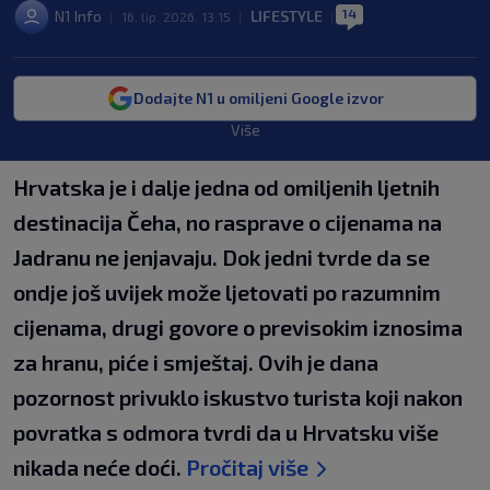
14
N1 Info
LIFESTYLE
|
16. lip. 2026. 13:15
|
|
Dodajte N1 u omiljeni Google izvor
Više
Hrvatska je i dalje jedna od omiljenih ljetnih
destinacija Čeha, no rasprave o cijenama na
Jadranu ne jenjavaju. Dok jedni tvrde da se
ondje još uvijek može ljetovati po razumnim
cijenama, drugi govore o previsokim iznosima
za hranu, piće i smještaj. Ovih je dana
pozornost privuklo iskustvo turista koji nakon
povratka s odmora tvrdi da u Hrvatsku više
nikada neće doći.
Pročitaj više