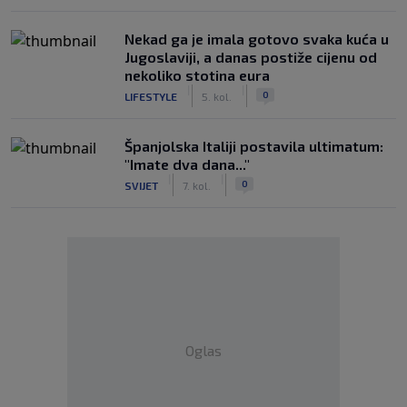
Nekad ga je imala gotovo svaka kuća u
Jugoslaviji, a danas postiže cijenu od
nekoliko stotina eura
|
|
0
LIFESTYLE
5. kol.
Španjolska Italiji postavila ultimatum:
"Imate dva dana..."
|
|
0
SVIJET
7. kol.
Oglas