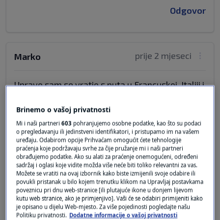
Odgovor
prije 2 mjeseci
Marko
Upravo sam se vratio s puta u Francuskoj, Italiji i
Španjolskoj, ništa ne možemo generalizirati
skupo je svagdje, komentar spomenutog Čeha
Brinemo o vašoj privatnosti
baš i ne stoji, Italija preskupa kao i Francuska,
Mi i naši partneri
603
pohranjujemo osobne podatke, kao što su podaci
isti nivo smještaja i hrane skuplji u odnosu na
o pregledavanju ili jedinstveni identifikatori, i pristupamo im na vašem
uređaju. Odabirom opcije Prihvaćam omogućit ćete tehnologije
Hrvatsku, sve zavisi gdje se spava i jede,.. Tko
praćenja koje podržavaju svrhe za čije pružanje mi i naši partneri
putuje na klasični odmor kupanje i odmaranje,
obrađujemo podatke. Ako su alati za praćenje onemogućeni, određeni
sadržaj i oglasi koje vidite možda više neće biti toliko relevantni za vas.
Hrvatska je sigurno najbolja i najljepša.
Možete se vratiti na ovaj izbornik kako biste izmijenili svoje odabire ili
Španjolska po cijenama nešto povoljnija ali se
povukli pristanak u bilo kojem trenutku klikom na Upravljaj postavkama
nemože po ljepoti usporediti sa Hrvatskom,..
poveznicu pri dnu web-stranice [ili plutajuće ikone u donjem lijevom
kutu web stranice, ako je primjenjivo]. Vaši će se odabiri primijeniti kako
tako da je sve to relativno, dali bi se tu još
je opisano u dijelu Web-mjesto. Za više pojedinosti pogledajte našu
govoriti i o ostalim troškovima, cestarine,
Politiku privatnosti.
Dodatne informacije o vašoj privatnosti