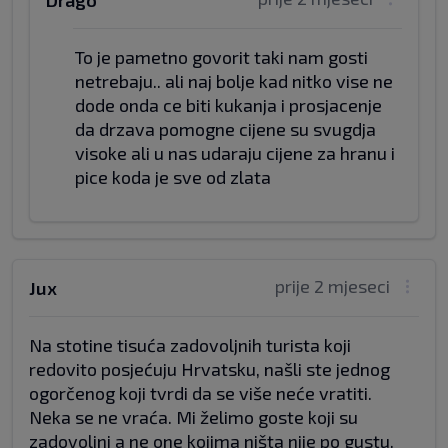
Drago
To je pametno govorit taki nam gosti
netrebaju.. ali naj bolje kad nitko vise ne
dode onda ce biti kukanja i prosjacenje
da drzava pomogne cijene su svugdja
visoke ali u nas udaraju cijene za hranu i
pice koda je sve od zlata
prije 2 mjeseci
Jux
Na stotine tisuća zadovoljnih turista koji
redovito posjećuju Hrvatsku, našli ste jednog
ogorčenog koji tvrdi da se više neće vratiti.
Neka se ne vraća. Mi želimo goste koji su
zadovoljni a ne one kojima ništa nije po gustu.