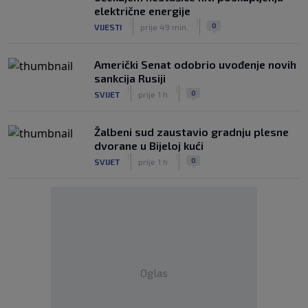
električne energije
|
|
0
VIJESTI
prije 49 min.
Američki Senat odobrio uvođenje novih
sankcija Rusiji
|
|
0
SVIJET
prije 1 h
Žalbeni sud zaustavio gradnju plesne
dvorane u Bijeloj kući
|
|
0
SVIJET
prije 1 h
Oglas