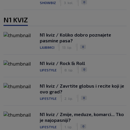
|
|
0
SHOWBIZ
3. kol.
N1 KVIZ
N1 kviz / Koliko dobro poznajete
pasmine pasa?
|
|
0
LJUBIMCI
13. lip.
N1 kviz / Rock & Roll
|
|
0
LIFESTYLE
8. lip.
N1 kviz / Zavrtite globus i recite koji je
ovo grad?
|
|
0
LIFESTYLE
2. lip.
N1 kviz / Zmije, meduze, komarci... Tko
je najopasniji?
|
|
0
LIFESTYLE
1. lip.