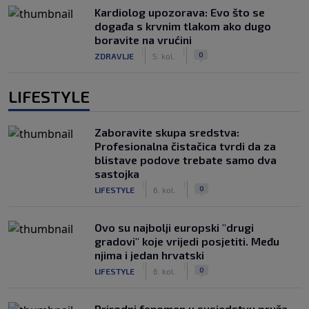
Kardiolog upozorava: Evo što se
događa s krvnim tlakom ako dugo
boravite na vrućini
|
|
0
ZDRAVLJE
5. kol.
LIFESTYLE
Zaboravite skupa sredstva:
Profesionalna čistačica tvrdi da za
blistave podove trebate samo dva
sastojka
|
|
0
LIFESTYLE
6. kol.
Ovo su najbolji europski "drugi
gradovi" koje vrijedi posjetiti. Među
njima i jedan hrvatski
|
|
0
LIFESTYLE
6. kol.
Prirodni fenomen u susjedstvu pruža