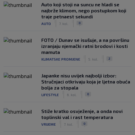
Auto koji stoji na suncu ne hladi se
najbrže klimom, nego postupkom koji
traje petnaest sekundi
|
|
0
AUTO
7. kol.
FOTO / Dunav se isušuje, a na površinu
izranjaju njemački ratni brodovi i kosti
mamuta
|
|
2
KLIMATSKE PROMJENE
5. kol.
Japanke nisu uvijek najbolji izbor:
Stručnjaci otkrivaju koja je ljetna obuća
bolja za stopala
|
|
0
LIFESTYLE
6. kol.
Stiže kratko osvježenje, a onda novi
toplinski val i rast temperatura
|
|
0
VRIJEME
7. kol.