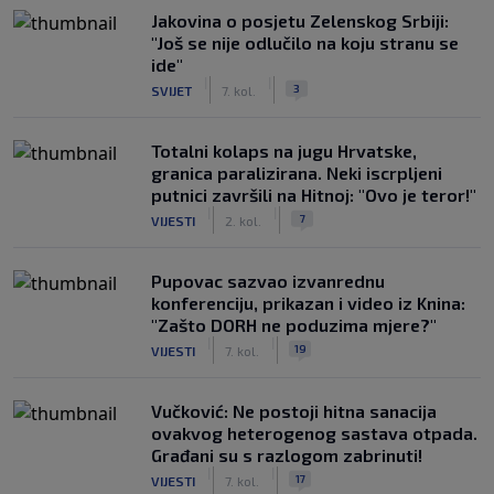
Jakovina o posjetu Zelenskog Srbiji:
"Još se nije odlučilo na koju stranu se
ide"
|
|
3
SVIJET
7. kol.
Totalni kolaps na jugu Hrvatske,
granica paralizirana. Neki iscrpljeni
putnici završili na Hitnoj: "Ovo je teror!"
|
|
7
VIJESTI
2. kol.
Pupovac sazvao izvanrednu
konferenciju, prikazan i video iz Knina:
"Zašto DORH ne poduzima mjere?"
|
|
19
VIJESTI
7. kol.
Vučković: Ne postoji hitna sanacija
ovakvog heterogenog sastava otpada.
Građani su s razlogom zabrinuti!
|
|
17
VIJESTI
7. kol.