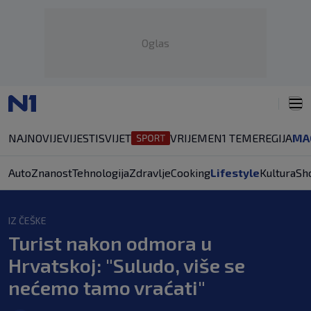
Oglas
NAJNOVIJE
VIJESTI
SVIJET
VRIJEME
N1 TEME
REGIJA
MA
Auto
Znanost
Tehnologija
Zdravlje
Cooking
Lifestyle
Kultura
Sh
IZ ČEŠKE
Turist nakon odmora u
Hrvatskoj: "Suludo, više se
nećemo tamo vraćati"