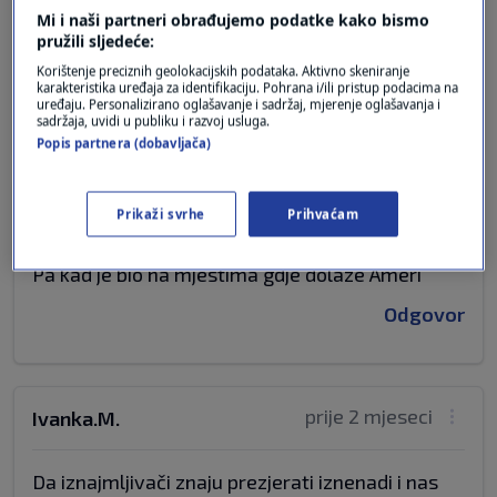
benzin,.. Što je znatno skuplje i u ovom slučaju
Mi i naši partneri obrađujemo podatke kako bismo
dalje od Hrvatske tako da su i ti troškovi znatno
pružili sljedeće:
veći.
Korištenje preciznih geolokacijskih podataka. Aktivno skeniranje
karakteristika uređaja za identifikaciju. Pohrana i/ili pristup podacima na
Odgovor
uređaju. Personalizirano oglašavanje i sadržaj, mjerenje oglašavanja i
sadržaja, uvidi u publiku i razvoj usluga.
Popis partnera (dobavljača)
prije 2 mjeseci
Darko
Prikaži svrhe
Prihvaćam
Pa kad je bio na mjestima gdje dolaze Ameri
Odgovor
prije 2 mjeseci
Ivanka.M.
Da iznajmljivači znaju prezjerati iznenadi i nas