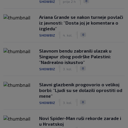
0
SHOWBIZ
prije 2 h
Ariana Grande se nakon turneje povlači
iz javnosti: "Dosta joj je komentara o
izgledu"
|
|
0
SHOWBIZ
4. kol.
Slavnom bendu zabranili ulazak u
Singapur zbog podrške Palestini:
"Nadrealno iskustvo"
|
|
0
SHOWBIZ
3. kol.
Slavni glazbenik progovorio o velikoj
borbi: "Ljudi su se dolazili oprostiti od
mene"
|
|
0
SHOWBIZ
3. kol.
Novi Spider-Man ruši rekorde zarade i
u Hrvatskoj