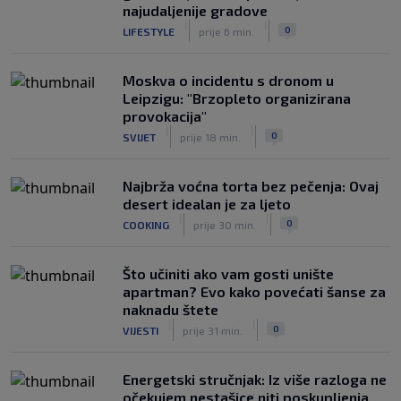
najudaljenije gradove
|
|
0
LIFESTYLE
prije 6 min.
Moskva o incidentu s dronom u
Leipzigu: "Brzopleto organizirana
provokacija"
|
|
0
SVIJET
prije 18 min.
Najbrža voćna torta bez pečenja: Ovaj
desert idealan je za ljeto
|
|
0
COOKING
prije 30 min.
Što učiniti ako vam gosti unište
apartman? Evo kako povećati šanse za
naknadu štete
|
|
0
VIJESTI
prije 31 min.
Energetski stručnjak: Iz više razloga ne
očekujem nestašice niti poskupljenja