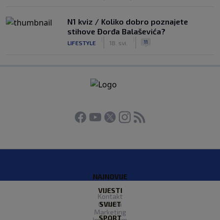
N1 kviz / Koliko dobro poznajete
stihove Đorđa Balaševića?
|
|
11
LIFESTYLE
18. svi.
NAJNOVIJE
VIJESTI
Kontakt
O Nama
SVIJET
Marketing
SPORT
Impressum