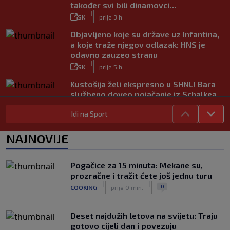
također svi bili dinamovci…
|
SK
prije 3 h
Objavljeno koje su države uz Infantina,
a koje traže njegov odlazak: HNS je
odavno zauzeo stranu
|
SK
prije 5 h
Kustošija želi ekspresno u SHNL! Bara
službeno doveo pojačanje iz Schalkea
|
SK
prije 4 h
Idi na Sport
Tomiyasu se vraća u Premier ligu,
postat će suigrač bivšeg Vatrenog
NAJNOVIJE
|
SK
prije 3 h
Veliko priznanje za hrvatskog
Pogačice za 15 minuta: Mekane su,
stručnjaka: Jurica Žuža novi je pomoćni
prozračne i tražit ćete još jednu turu
trener Barcelone
|
|
0
COOKING
prije 0 min.
|
SK
prije 2 h
Deset najdužih letova na svijetu: Traju
gotovo cijeli dan i povezuju