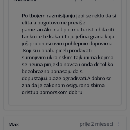
Po tbojem razmisljanju jebi se reklo da si
elita a pogotovo ne previše
pametan.Ako.nad pocmu turisti obilaziti
tanko ce te kakati.To je jefina grana koja
još pridonosi ovim pohlepnim lopovima
.Koji su i obalu.piceli prodavati
sumnjivim ukrainskim tajkunima kojima
se neuna pirijeklo novca i onda dr toliko
bezobrazno ponasaju da si
dopustaju.i.plaze ogradivati.A dobro sr
zna da je zakonom osigurano sbima
oristup pomorskom dobru.
prije 2 mjeseci
Max