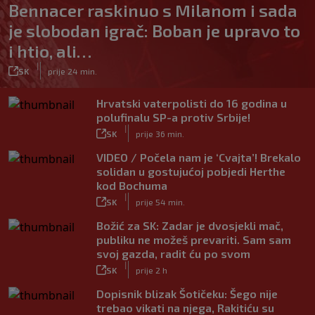
Bennacer raskinuo s Milanom i sada
je slobodan igrač: Boban je upravo to
i htio, ali…
|
SK
prije 24 min.
Hrvatski vaterpolisti do 16 godina u
polufinalu SP-a protiv Srbije!
|
SK
prije 36 min.
VIDEO / Počela nam je ‘Cvajta’! Brekalo
solidan u gostujućoj pobjedi Herthe
kod Bochuma
|
SK
prije 54 min.
Božić za SK: Zadar je dvosjekli mač,
publiku ne možeš prevariti. Sam sam
svoj gazda, radit ću po svom
|
SK
prije 2 h
Dopisnik blizak Šotičeku: Šego nije
trebao vikati na njega, Rakitiću su