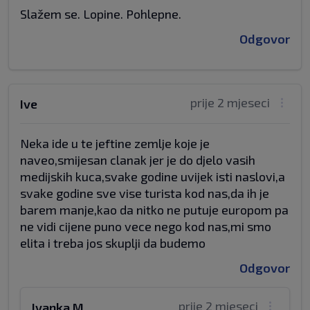
Slažem se. Lopine. Pohlepne.
Odgovor
prije 2 mjeseci
Ive
Neka ide u te jeftine zemlje koje je
naveo,smijesan clanak jer je do djelo vasih
medijskih kuca,svake godine uvijek isti naslovi,a
svake godine sve vise turista kod nas,da ih je
barem manje,kao da nitko ne putuje europom pa
ne vidi cijene puno vece nego kod nas,mi smo
elita i treba jos skuplji da budemo
Odgovor
prije 2 mjeseci
Ivanka.M.