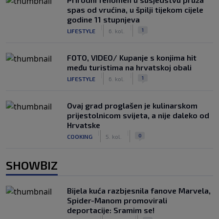
spas od vrućina, u špilji tijekom cijele
godine 11 stupnjeva
|
|
1
LIFESTYLE
6. kol.
FOTO, VIDEO/ Kupanje s konjima hit
među turistima na hrvatskoj obali
|
|
1
LIFESTYLE
6. kol.
Ovaj grad proglašen je kulinarskom
prijestolnicom svijeta, a nije daleko od
Hrvatske
|
|
0
COOKING
5. kol.
SHOWBIZ
Bijela kuća razbjesnila fanove Marvela,
Spider-Manom promovirali
deportacije: Sramim se!
|
|