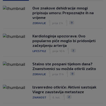
Ove znakove dehidracije mnogi
pripisuju umoru: Prepoznajte ih na
vrijeme
|
|
0
ZDRAVLJE
prije 2 h
Kardiologinja upozorava: Ovo
popularno piće moglo bi pridonijeti
začepljenju arterija
|
|
2
LIFESTYLE
prije 10 h
Stalno ste pospani tijekom dana?
Znanstvenici su možda otkrili zašto
|
|
0
ZDRAVLJE
prije 11 h
Izvanredno otkriće: Aktivni sastojak
Viagre zaustavlja metastaze
|
|
2
ZNANOST
6. kol.