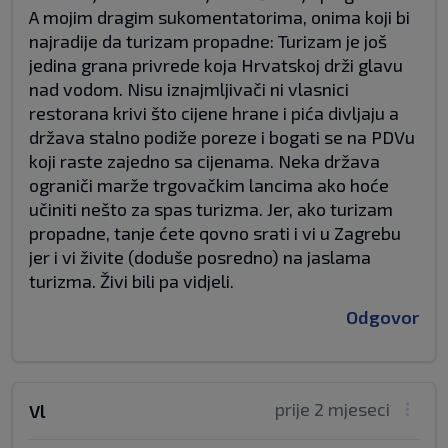
A mojim dragim sukomentatorima, onima koji bi
najradije da turizam propadne: Turizam je još
jedina grana privrede koja Hrvatskoj drži glavu
nad vodom. Nisu iznajmljivači ni vlasnici
restorana krivi što cijene hrane i pića divljaju a
država stalno podiže poreze i bogati se na PDVu
koji raste zajedno sa cijenama. Neka država
ograniči marže trgovačkim lancima ako hoće
učiniti nešto za spas turizma. Jer, ako turizam
propadne, tanje ćete qovno srati i vi u Zagrebu
jer i vi živite (doduše posredno) na jaslama
turizma. Živi bili pa vidjeli.
Odgovor
prije 2 mjeseci
Vl