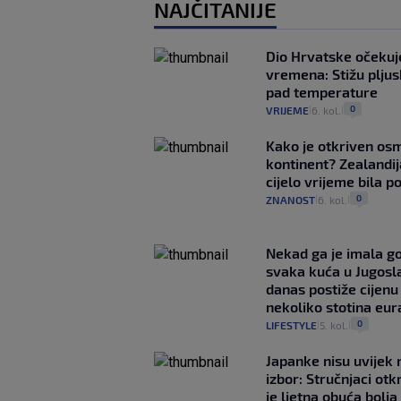
NAJČITANIJE
Dio Hrvatske očeku
vremena: Stižu pljusk
pad temperature
0
VRIJEME
6. kol.
|
|
Kako je otkriven os
kontinent? Zealandij
cijelo vrijeme bila 
0
ZNANOST
6. kol.
|
|
Nekad ga je imala g
svaka kuća u Jugoslav
danas postiže cijenu
nekoliko stotina eur
0
LIFESTYLE
5. kol.
|
|
Japanke nisu uvijek n
izbor: Stručnjaci otk
je ljetna obuća bolja