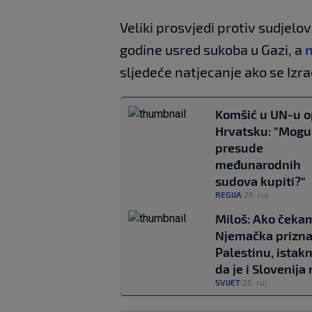
Veliki prosvjedi protiv sudjelov
godine usred sukoba u Gazi, a
n
sljedeće natjecanje ako se Izra
Komšić u UN-u o
Hrvatsku: "Mogu 
presude
međunarodnih
sudova kupiti?"
REGIJA
26. ruj.
|
Miloš: Ako čeka
Njemačka prizn
Palestinu, istak
da je i Slovenija
SVIJET
26. ruj.
|