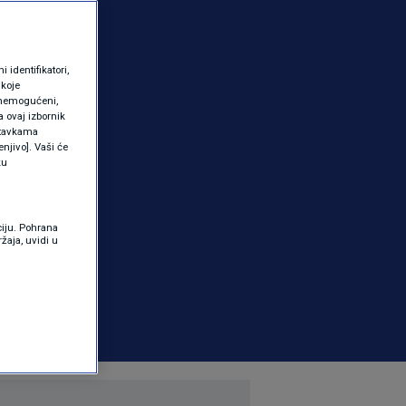
identifikatori,
 koje
 onemogućeni,
a ovaj izbornik
ostavkama
njivo]. Vaši će
ku
ciju. Pohrana
žaja, uvidi u