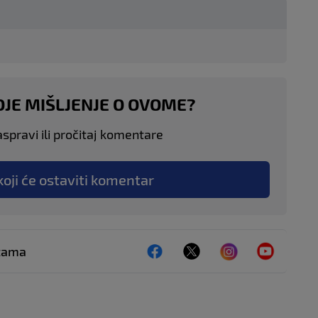
OJE MIŠLJENJE O OVOME?
aspravi ili pročitaj komentare
koji će ostaviti komentar
ežama