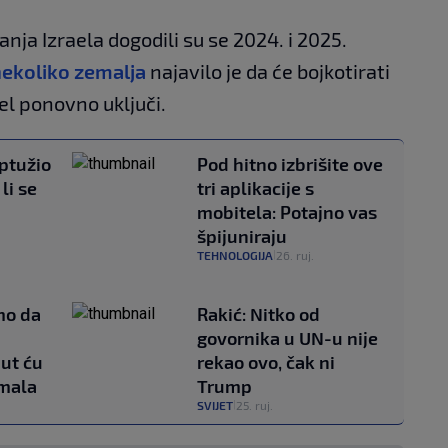
anja Izraela dogodili su se 2024. i 2025.
ekoliko zemalja
najavilo je da će bojkotirati
el ponovno uključi.
ptužio
Pod hitno izbrišite ove
li se
tri aplikacije s
mobitela: Potajno vas
špijuniraju
TEHNOLOGIJA
26. ruj.
|
mo da
Rakić: Nitko od
a
govornika u UN-u nije
nut ću
rekao ovo, čak ni
 mala
Trump
SVIJET
25. ruj.
|