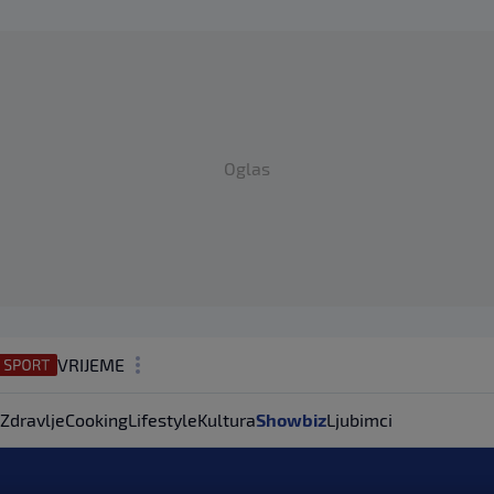
Oglas
VRIJEME
N1 TEME
Zdravlje
Cooking
Lifestyle
Kultura
Showbiz
Ljubimci
REGIJA