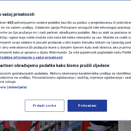
MAGAZIN
urosonga sazvali
N1 KOMENTAR
 vašoj privatnosti
rtneri
603
pohranjujemo osobne podatke, kao što su podaci o pregledavanju ili jedinstveni 
nicu: Hoće li pasti
KOLUMNE
o im na vašem uređaju. Odabirom opcije Prihvaćam omogućit ćete tehnologije praćenja
vrhe za čije pružanje mi i naši partneri obrađujemo podatke. Ako su alati za praćenje
žaj i oglasi koje vidite možda više neće biti toliko relevantni za vas. Možete se vratiti n
lovanju Izraela?
N1(DIS)INFO
zmijenili svoje odabire ili povukli pristanak u bilo kojem trenutku klikom na Upravljaj p
i dnu web-stranice [ili plutajuće ikone u donjem lijevom kutu web stranice, ako je primje
KLIMATSKE PROMJENE
rimijeniti kako je opisano u dijelu Web-mjesto. Za više pojedinosti pogledajte našu Politi
Dodatne informacije o vašoj privatnosti
0
HOWBIZ
komentara
|
FOTO
 partneri obrađujemo podatke kako bismo pružili sljedeće:
reciznih geolokacijskih podataka. Aktivno skeniranje karakteristika uređaja za identifika
p podacima na uređaju. Personalizirano oglašavanje i sadržaj, mjerenje oglašavanja i sadr
VIDEO
Više
zvoj usluga.
era (dobavljača)
Prikaži svrhe
Prihvaćam