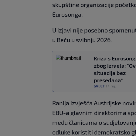
skupštine organizacije početko
Eurosonga.
U izjavi nije posebno spomenut 
u Beču u svibnju 2026.
Kriza s Euroson
zbog Izraela: "Ov
situacija bez
presedana"
SVIJET
17. ruj.
|
Ranija izvješća Austrijske nov
EBU-a glavnim direktorima spo
među članicama o sudjelovanju
odluke koristiti demokratsko g