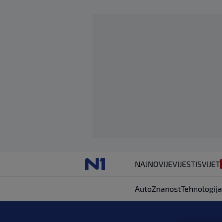
NAJNOVIJE
VIJESTI
SVIJET
Auto
Znanost
Tehnologija