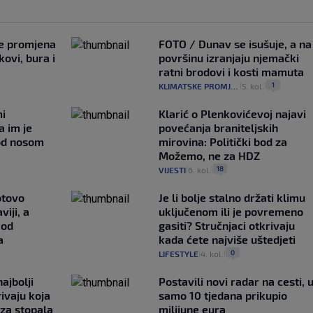
je promjena
FOTO / Dunav se isušuje, a na
ovi, bura i
površinu izranjaju njemački
ratni brodovi i kosti mamuta
1
KLIMATSKE PROMJENE
5. kol.
|
|
mi
Klarić o Plenkovićevoj najavi
a im je
povećanja braniteljskih
pod nosom
mirovina: Politički bod za
Možemo, ne za HDZ
18
VIJESTI
6. kol.
|
|
otovo
Je li bolje stalno držati klimu
iji, a
uključenom ili je povremeno
 od
gasiti? Stručnjaci otkrivaju
a
kada ćete najviše uštedjeti
0
LIFESTYLE
4. kol.
|
|
ajbolji
Postavili novi radar na cesti, 
rivaju koja
samo 10 tjedana prikupio
 za stopala
milijune eura