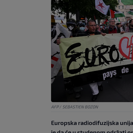
AFP
/
SEBASTIEN BOZON
Europska radiodifuzijska unija 
je da će u studenom održati on