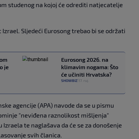
m studenog na kojoj će odrediti natjecatelje
Izrael. Sljedeći Eurosong trebao bi se održati
gom
Eurosong 2026. na
o je
klimavim nogama: Što
će učiniti Hrvatska?
SHOWBIZ
17. ruj.
|
inske agencije (APA) navode da se u pismu
minje "neviđena raznolikost mišljenja"
 Izraela te naglašava da će se za donošenje
lasovanje svih članica.