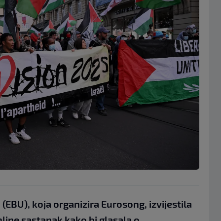
(EBU), koja organizira Eurosong, izvijestila
line sastanak kako bi glasala o