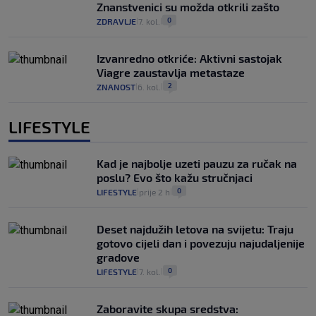
Znanstvenici su možda otkrili zašto
0
ZDRAVLJE
7. kol.
|
|
Izvanredno otkriće: Aktivni sastojak
Viagre zaustavlja metastaze
2
ZNANOST
6. kol.
|
|
LIFESTYLE
Kad je najbolje uzeti pauzu za ručak na
poslu? Evo što kažu stručnjaci
0
LIFESTYLE
prije 2 h
|
|
Deset najdužih letova na svijetu: Traju
gotovo cijeli dan i povezuju najudaljenije
gradove
0
LIFESTYLE
7. kol.
|
|
Zaboravite skupa sredstva: