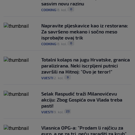
sasvim novu razinu
0
COOKING
8. kol.
|
|
Napravite pljeskavice kao iz restorana:
Za savršeno mekano i sočno meso
isprobajte ovaj trik
0
COOKING
8. kol.
|
|
Totalni kolaps na jugu Hrvatske, granica
paralizirana. Neki iscrpljeni putnici
završili na Hitnoj: "Ovo je teror!"
9
VIJESTI
2. kol.
|
|
Selak Raspudić traži Milanovićevu
akciju: Zbog Gospića ova Vlada treba
pasti!
23
VIJESTI
9. kol.
|
|
Vlasnica OPG-a: "Prodam li rajčicu za
euro, a ne za tri, neću zaraditi za kruh"