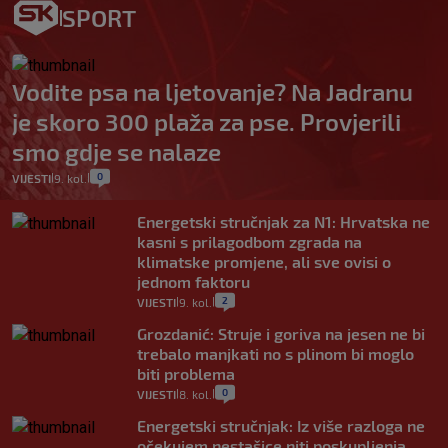
SPORT
Vodite psa na ljetovanje? Na Jadranu
je skoro 300 plaža za pse. Provjerili
smo gdje se nalaze
0
VIJESTI
9. kol.
|
|
Energetski stručnjak za N1: Hrvatska ne
kasni s prilagodbom zgrada na
klimatske promjene, ali sve ovisi o
jednom faktoru
2
VIJESTI
9. kol.
|
|
Grozdanić: Struje i goriva na jesen ne bi
trebalo manjkati no s plinom bi moglo
biti problema
0
VIJESTI
8. kol.
|
|
Energetski stručnjak: Iz više razloga ne
očekujem nestašice niti poskupljenja