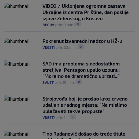
rajčica košta deset eura: "Nećete ih
VIDEO / Uklonjena ogromna zastava
vidjeti na akcijama u trgovinama"
Ukrajine iz centra Prištine, dan poslije
8
VIJESTI
3. kol.
|
|
izjave Zelenskog o Kosovu
0
REGIJA
prije 0 min.
|
|
Pokrenut izvanredni nadzor u HŽ-u
0
VIJESTI
prije 32 min.
|
|
SAD ima problema s nedostatkom
streljiva; Pentagon upalio uzbunu:
"Moramo se dramatično ubrzati..."
0
SVIJET
prije 51 min.
|
|
Strojovođa koji je prošao kroz crveno
udaljen s radnog mjesta: "Ne mislimo
ublažavati takve propuste"
1
VIJESTI
prije 1 h
|
|
Tino Radanović došao do treće titule