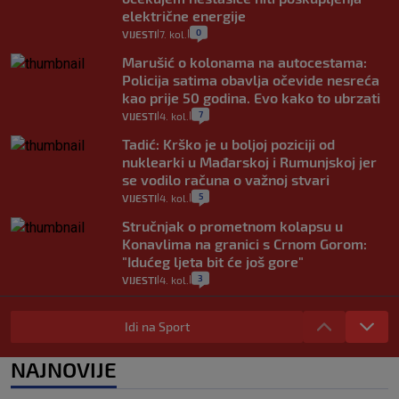
električne energije
0
VIJESTI
7. kol.
|
|
Marušić o kolonama na autocestama:
Policija satima obavlja očevide nesreća
kao prije 50 godina. Evo kako to ubrzati
7
VIJESTI
4. kol.
|
|
Tadić: Krško je u boljoj poziciji od
nuklearki u Mađarskoj i Rumunjskoj jer
se vodilo računa o važnoj stvari
5
VIJESTI
4. kol.
|
|
Stručnjak o prometnom kolapsu u
Konavlima na granici s Crnom Gorom:
"Idućeg ljeta bit će još gore"
3
VIJESTI
4. kol.
|
|
Iz Hrvatske u Italiju može se i preko
mora. Provjerili smo brodske linije i
Idi na Sport
cijene
2
VIJESTI
3. kol.
NAJNOVIJE
|
|
Uzgajivač objasnio zašto kilogram