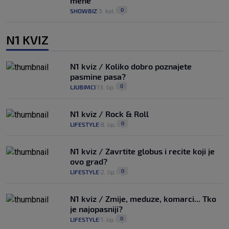
mene"
0
SHOWBIZ
3. kol.
|
|
N1 KVIZ
N1 kviz / Koliko dobro poznajete
pasmine pasa?
0
LJUBIMCI
13. lip.
|
|
N1 kviz / Rock & Roll
0
LIFESTYLE
8. lip.
|
|
N1 kviz / Zavrtite globus i recite koji je
ovo grad?
0
LIFESTYLE
2. lip.
|
|
N1 kviz / Zmije, meduze, komarci... Tko
je najopasniji?
0
LIFESTYLE
1. lip.
|
|