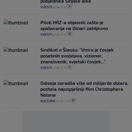
pobjednika Sinjske alke
2
VIJESTI
prije 2 h
|
|
Piloti HRZ-a objasnili zašto je
spašavanje na Dinari zahtjevno
0
VIJESTI
prije 2 h
|
|
Sindikat o Šlausu: "Umro je čovjek
posebnih svojstava, vizionar,
znanstvenik, svjetski čovjek..."
1
VIJESTI
prije 3 h
|
|
Odiseja zaradila više od milijarde dolara,
postala najuspješniji film Christophera
Nolana
0
KULTURA
prije 3 h
|
|