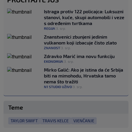
Istraga protiv 122 policajca: Luksuzni
stanovi, kuće, skupi automobili i veze
s određenim tvrtkama
REGIJA
3. srp.
|
Znanstvenici zbunjeni jedinim
vulkanom koji izbacuje čisto zlato
ZNANOST
3. srp.
|
Zdravko Marić ima novu funkciju
EKONOMIJA
3. srp.
|
Mirko Galić: Ako je istina da će Srbija
biti na mimohodu, Hrvatska tamo
nema što tražiti
N1 STUDIO UŽIVO
3. srp.
|
Teme
TAYLOR SWIFT
TRAVIS KELCE
VJENČANJE