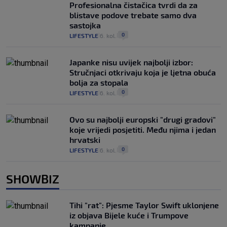
Profesionalna čistačica tvrdi da za
blistave podove trebate samo dva
sastojka
0
LIFESTYLE
6. kol.
|
|
Japanke nisu uvijek najbolji izbor:
Stručnjaci otkrivaju koja je ljetna obuća
bolja za stopala
0
LIFESTYLE
6. kol.
|
|
Ovo su najbolji europski "drugi gradovi"
koje vrijedi posjetiti. Među njima i jedan
hrvatski
0
LIFESTYLE
6. kol.
|
|
SHOWBIZ
Tihi "rat": Pjesme Taylor Swift uklonjene
iz objava Bijele kuće i Trumpove
kampanje