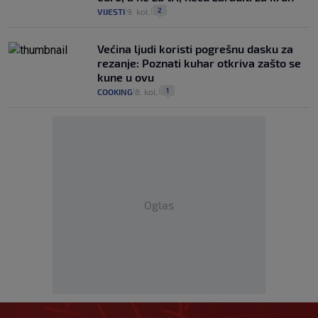
2
VIJESTI
9. kol.
|
|
Većina ljudi koristi pogrešnu dasku za
rezanje: Poznati kuhar otkriva zašto se
kune u ovu
1
COOKING
8. kol.
|
|
Oglas