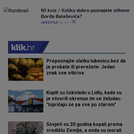
N1 kviz / Koliko dobro poznajete stihove
Đorđa Balaševića?
11
LIFESTYLE
18. svi.
|
|
Prepoznajte slatku lubenicu bez da
je probate ili prerežete: Jedan
znak sve otkriva
Kupili su čokoladu u Lidlu, kada su
je otvorili okrenuo im se želudac:
"Ispričaju se pa sve po starom"
Sovjeti su 20 godina kopali prema
središtu Zemlje, a onda su morali