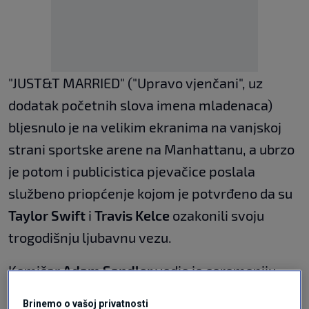
"JUST&T MARRIED" ("Upravo vjenčani", uz
dodatak početnih slova imena mladenaca)
bljesnulo je na velikim ekranima na vanjskoj
strani sportske arene na Manhattanu, a ubrzo
je potom i publicistica pjevačice poslala
službeno priopćenje kojom je potvrđeno da su
Taylor Swift
i
Travis Kelce
ozakonili svoju
trogodišnju ljubavnu vezu.
Komičar
Adam Sandler
vodio je ceremoniju,
navodi se u objavi publicistice poslane putem
Brinemo o vašoj privatnosti