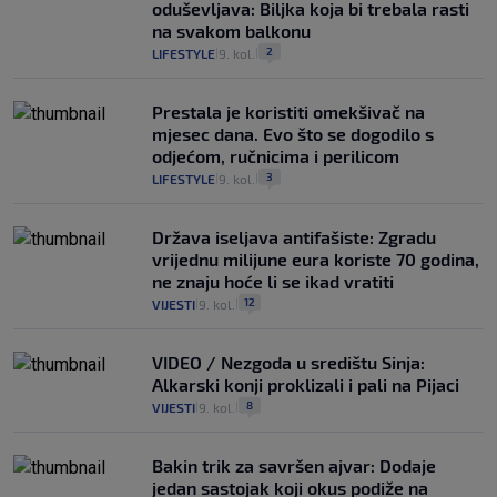
oduševljava: Biljka koja bi trebala rasti
na svakom balkonu
2
LIFESTYLE
9. kol.
|
|
Prestala je koristiti omekšivač na
mjesec dana. Evo što se dogodilo s
odjećom, ručnicima i perilicom
3
LIFESTYLE
9. kol.
|
|
Država iseljava antifašiste: Zgradu
vrijednu milijune eura koriste 70 godina,
ne znaju hoće li se ikad vratiti
12
VIJESTI
9. kol.
|
|
VIDEO / Nezgoda u središtu Sinja:
Alkarski konji proklizali i pali na Pijaci
8
VIJESTI
9. kol.
|
|
Bakin trik za savršen ajvar: Dodaje
jedan sastojak koji okus podiže na