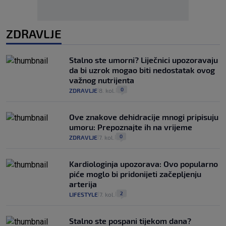
ZDRAVLJE
Stalno ste umorni? Liječnici upozoravaju
da bi uzrok mogao biti nedostatak ovog
važnog nutrijenta
0
ZDRAVLJE
8. kol.
|
|
Ove znakove dehidracije mnogi pripisuju
umoru: Prepoznajte ih na vrijeme
0
ZDRAVLJE
7. kol.
|
|
Kardiologinja upozorava: Ovo popularno
piće moglo bi pridonijeti začepljenju
arterija
2
LIFESTYLE
7. kol.
|
|
Stalno ste pospani tijekom dana?