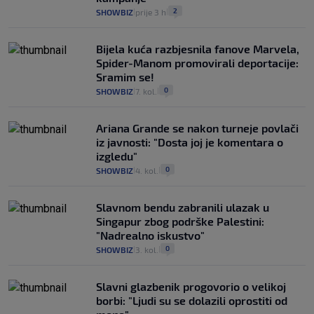
2
SHOWBIZ
prije 3 h
|
|
Bijela kuća razbjesnila fanove Marvela,
Spider-Manom promovirali deportacije:
Sramim se!
0
SHOWBIZ
7. kol.
|
|
Ariana Grande se nakon turneje povlači
iz javnosti: "Dosta joj je komentara o
izgledu"
0
SHOWBIZ
4. kol.
|
|
Slavnom bendu zabranili ulazak u
Singapur zbog podrške Palestini:
"Nadrealno iskustvo"
0
SHOWBIZ
3. kol.
|
|
Slavni glazbenik progovorio o velikoj
borbi: "Ljudi su se dolazili oprostiti od