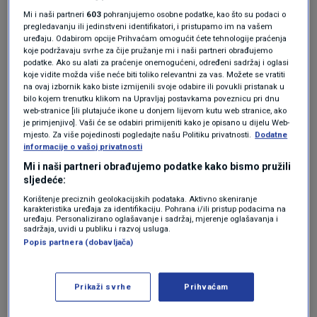
e-pošte pod naslovom "Taylor Swift i Travis
Mi i naši partneri
603
pohranjujemo osobne podatke, kao što su podaci o
Kelce vjenčani su!".
pregledavanju ili jedinstveni identifikatori, i pristupamo im na vašem
uređaju. Odabirom opcije Prihvaćam omogućit ćete tehnologije praćenja
koje podržavaju svrhe za čije pružanje mi i naši partneri obrađujemo
U prioćenju je Sandler opisan kao prijatelj para.
podatke. Ako su alati za praćenje onemogućeni, određeni sadržaj i oglasi
koje vidite možda više neće biti toliko relevantni za vas. Možete se vratiti
Taylorin brat
Austin
bio je "njen svjedok", a
na ovaj izbornik kako biste izmijenili svoje odabire ili povukli pristanak u
bilo kojem trenutku klikom na Upravljaj postavkama poveznicu pri dnu
Travisov kum je bio njegov brat
Jason
,
web-stranice [ili plutajuće ikone u donjem lijevom kutu web stranice, ako
je primjenjivo]. Vaši će se odabiri primijeniti kako je opisano u dijelu Web-
umirovljeni NFL igrač.
mjesto. Za više pojedinosti pogledajte našu Politiku privatnosti.
Dodatne
informacije o vašoj privatnosti
Navedeno je i da su mladenka i mladoženja
Mi i naši partneri obrađujemo podatke kako bismo pružili
sljedeće:
nosili odjevne kombinacije koje je kreirao
Korištenje preciznih geolokacijskih podataka. Aktivno skeniranje
Christian Dior
.
karakteristika uređaja za identifikaciju. Pohrana i/ili pristup podacima na
uređaju. Personalizirano oglašavanje i sadržaj, mjerenje oglašavanja i
sadržaja, uvidi u publiku i razvoj usluga.
Popis partnera (dobavljača)
Prikaži svrhe
Prihvaćam