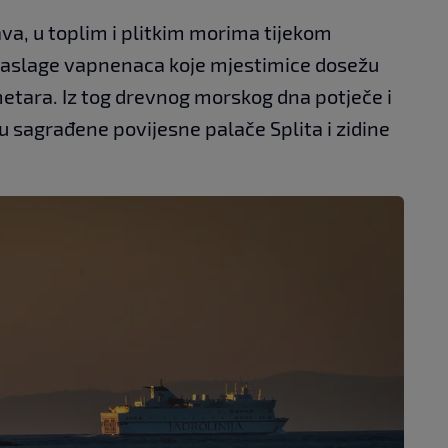
ava, u toplim i plitkim morima tijekom
e naslage vapnenaca koje mjestimice dosežu
etara. Iz tog drevnog morskog dna potječe i
 sagrađene povijesne palače Splita i zidine