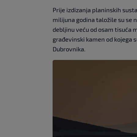
Prije izdizanja planinskih sust
milijuna godina taložile su s
debljinu veću od osam tisuća m
građevinski kamen od kojega su
Dubrovnika.