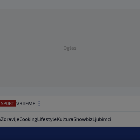
Oglas
VRIJEME
N1 TEME
a
Zdravlje
Cooking
Lifestyle
Kultura
Showbiz
Ljubimci
REGIJA