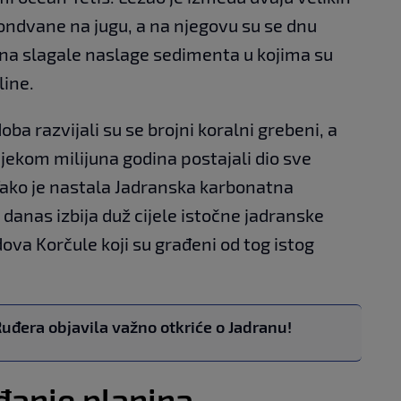
Gondvane na jugu, a na njegovu su se dnu
ina slagale naslage sedimenta u kojima su
line.
ba razvijali su se brojni koralni grebeni, a
ijekom milijuna godina postajali dio sve
Tako je nastala Jadranska karbonatna
 danas izbija duž cijele istočne jadranske
dova Korčule koji su građeni od tog istog
uđera objavila važno otkriće o Jadranu!
ađanje planina