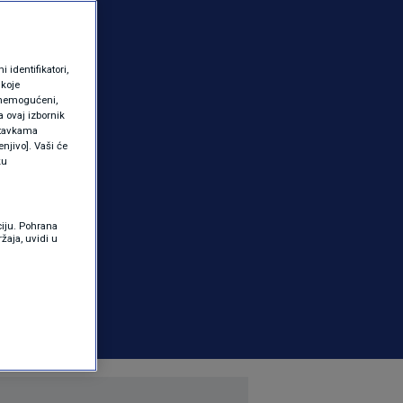
identifikatori,
 koje
 onemogućeni,
a ovaj izbornik
ostavkama
njivo]. Vaši će
ku
ciju. Pohrana
žaja, uvidi u