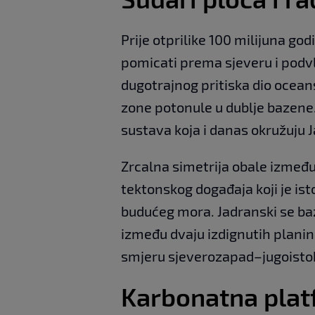
Prije otprilike 100 milijuna go
pomicati prema sjeveru i podvl
dugotrajnog pritiska dio ocean
zone potonule u dublje bazene.
sustava koja i danas okružuju J
Zrcalna simetrija obale između 
tektonskog događaja koji je ist
budućeg mora. Jadranski se baz
između dvaju izdignutih planin
smjeru sjeverozapad–jugoistok p
Karbonatna plat