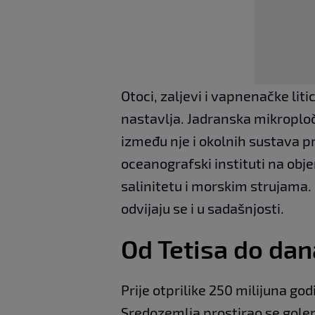
Otoci, zaljevi i vapnenačke lit
nastavlja. Jadranska mikroploča
između nje i okolnih sustava p
oceanografski instituti na ob
salinitetu i morskim strujama. 
odvijaju se i u sadašnjosti.
Od Tetisa do dan
Prije otprilike 250 milijuna go
Sredozemlja prostirao se golem