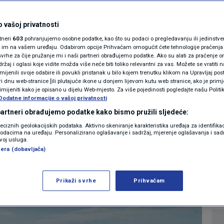
MAGAZIN
o Jadransko more:
N1 KOMENTAR
 vašoj privatnosti
rtneri
603
pohranjujemo osobne podatke, kao što su podaci o pregledavanju ili jedinstveni 
duga milijune
KOLUMNE
o im na vašem uređaju. Odabirom opcije Prihvaćam omogućit ćete tehnologije praćenja
vrhe za čije pružanje mi i naši partneri obrađujemo podatke. Ako su alati za praćenje
žaj i oglasi koje vidite možda više neće biti toliko relevantni za vas. Možete se vratiti n
N1(DIS)INFO
zmijenili svoje odabire ili povukli pristanak u bilo kojem trenutku klikom na Upravljaj p
i dnu web-stranice [ili plutajuće ikone u donjem lijevom kutu web stranice, ako je primje
KLIMATSKE PROMJENE
rimijeniti kako je opisano u dijelu Web-mjesto. Za više pojedinosti pogledajte našu Politi
Dodatne informacije o vašoj privatnosti
0
ZNANOST
komentara
|
FOTO
 partneri obrađujemo podatke kako bismo pružili sljedeće:
reciznih geolokacijskih podataka. Aktivno skeniranje karakteristika uređaja za identifika
p podacima na uređaju. Personalizirano oglašavanje i sadržaj, mjerenje oglašavanja i sadr
VIDEO
Više
zvoj usluga.
era (dobavljača)
Prikaži svrhe
Prihvaćam