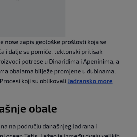
ice nose zapis geološke prošlosti koja se
 i dalje se pomiče, tektonski pritisak
roizvodi potrese u Dinaridima i Apeninima, a
jema obalama bilježe promjene u dubinama,
Procesi koji su oblikovali
Jadransko more
ašnje obale
dina na području današnjeg Jadrana i
i ocean Tetis. Ležao je između dvaju velikih