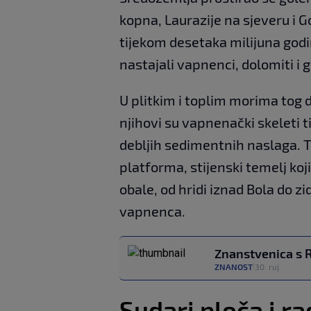
kopna, Laurazije na sjeveru i 
tijekom desetaka milijuna god
nastajali vapnenci, dolomiti i g
U plitkim i toplim morima tog do
njihovi su vapnenački skeleti t
debljih sedimentnih naslaga. 
platforma, stijenski temelj koji
obale, od hridi iznad Bola do zi
vapnenca.
Znanstvenica s R
ZNANOST
30. ruj.
|
Sudari ploča i r