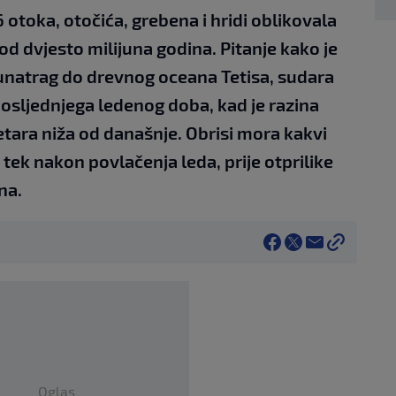
 otoka, otočića, grebena i hridi oblikovala
 od dvjesto milijuna godina. Pitanje kako je
unatrag do drevnog oceana Tetisa, sudara
 posljednjega ledenog doba, kad je razina
etara niža od današnje. Obrisi mora kakvi
 tek nakon povlačenja leda, prije otprilike
na.
Oglas