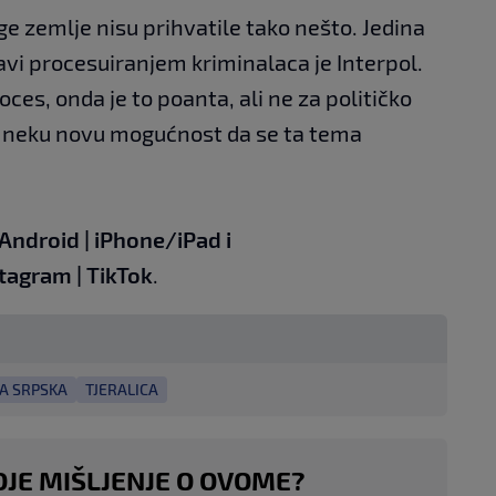
e zemlje nisu prihvatile tako nešto. Jedina
bavi procesuiranjem kriminalaca je Interpol.
roces, onda je to poanta, ali ne za političko
ći neku novu mogućnost da se ta tema
Android
|
iPhone/iPad
i
stagram
|
TikTok
.
A SRPSKA
TJERALICA
OJE MIŠLJENJE O OVOME?