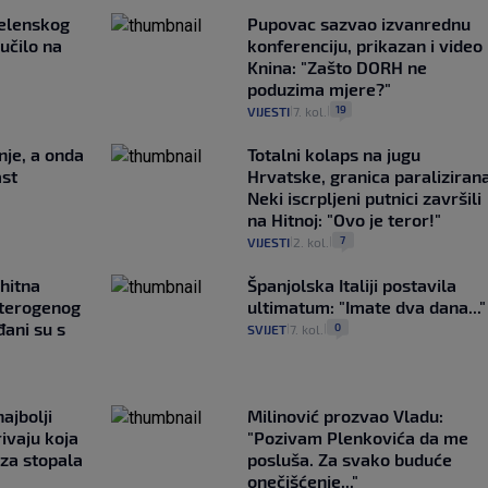
Zelenskog
Pupovac sazvao izvanrednu
lučilo na
konferenciju, prikazan i video 
Knina: "Zašto DORH ne
poduzima mjere?"
19
VIJESTI
7. kol.
|
|
nje, a onda
Totalni kolaps na jugu
ast
Hrvatske, granica paralizirana
Neki iscrpljeni putnici završili
na Hitnoj: "Ovo je teror!"
7
VIJESTI
2. kol.
|
|
 hitna
Španjolska Italiji postavila
eterogenog
ultimatum: "Imate dva dana..."
ani su s
0
SVIJET
7. kol.
|
|
ajbolji
Milinović prozvao Vladu:
rivaju koja
"Pozivam Plenkovića da me
 za stopala
posluša. Za svako buduće
onečišćenje..."