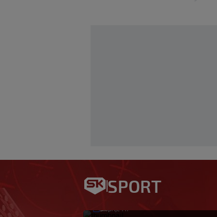
Bio je hit druge li
prijeti Hajduku: ‘
SPORT
ali htio sam SHNL’
SK
prije 1 h
|