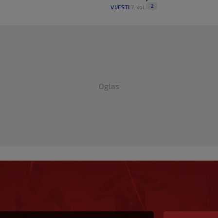
2
VIJESTI
7. kol.
|
|
Oglas
ge, a sada s Istrom
Imao sam 16 ponuda,