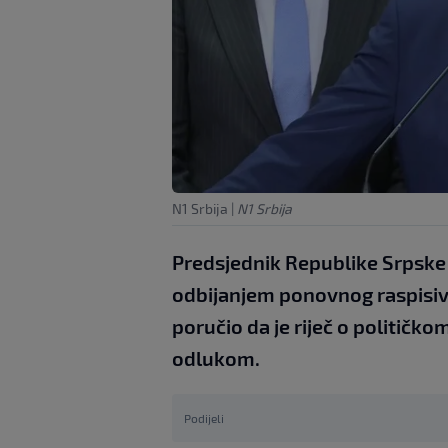
N1 Srbija
|
N1 Srbija
Predsjednik Republike Srpske M
odbijanjem ponovnog raspisiv
poručio da je riječ o političk
odlukom.
Podijeli