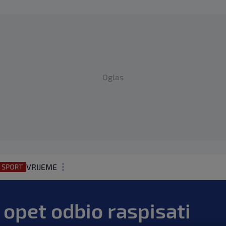
Oglas
VRIJEME
N1 TEME
 opet odbio raspisati
REGIJA