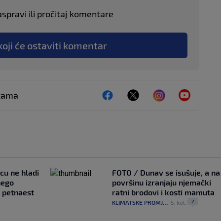
aspravi ili pročitaj komentare
koji će ostaviti komentar
ežama
ncu ne hladi
FOTO / Dunav se isušuje, a na
nego
površinu izranjaju njemački
e petnaest
ratni brodovi i kosti mamuta
2
KLIMATSKE PROMJENE
5. kol.
|
|