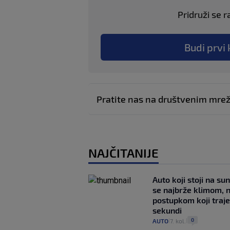
Pridruži se r
Budi prvi 
Pratite nas na društvenim mr
NAJČITANIJE
Auto koji stoji na su
se najbrže klimom, 
postupkom koji traj
sekundi
0
AUTO
7. kol.
|
|