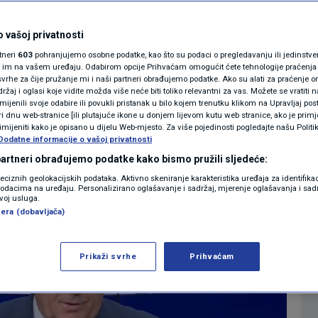
nom, riječ je o
MAGAZIN
N1 KOMENTAR
ogonu
 vašoj privatnosti
rtneri
603
pohranjujemo osobne podatke, kao što su podaci o pregledavanju ili jedinstveni 
KOLUMNE
o im na vašem uređaju. Odabirom opcije Prihvaćam omogućit ćete tehnologije praćenja
vrhe za čije pružanje mi i naši partneri obrađujemo podatke. Ako su alati za praćenje
0
0
REGIJA
komentara
|
|
žaj i oglasi koje vidite možda više neće biti toliko relevantni za vas. Možete se vratiti n
N1(DIS)INFO
zmijenili svoje odabire ili povukli pristanak u bilo kojem trenutku klikom na Upravljaj p
i dnu web-stranice [ili plutajuće ikone u donjem lijevom kutu web stranice, ako je primje
KLIMATSKE PROMJENE
rimijeniti kako je opisano u dijelu Web-mjesto. Za više pojedinosti pogledajte našu Politi
Više
Dodatne informacije o vašoj privatnosti
FOTO
 partneri obrađujemo podatke kako bismo pružili sljedeće:
reciznih geolokacijskih podataka. Aktivno skeniranje karakteristika uređaja za identifika
p podacima na uređaju. Personalizirano oglašavanje i sadržaj, mjerenje oglašavanja i sadr
VIDEO
zvoj usluga.
era (dobavljača)
Prikaži svrhe
Prihvaćam