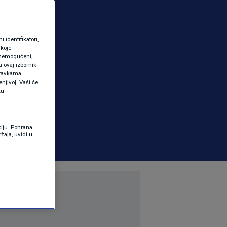
identifikatori,
 koje
 onemogućeni,
a ovaj izbornik
ostavkama
njivo]. Vaši će
ku
ciju. Pohrana
žaja, uvidi u