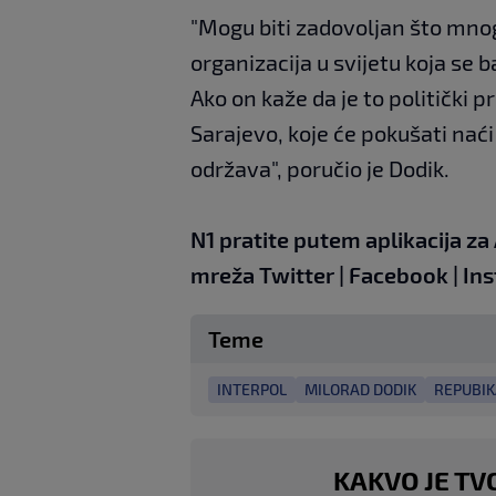
"Mogu biti zadovoljan što mnog
organizacija u svijetu koja se 
Ako on kaže da je to politički p
Sarajevo, koje će pokušati na
održava", poručio je Dodik.
N1 pratite putem aplikacija za
mreža
Twitter
|
Facebook
|
In
Teme
INTERPOL
MILORAD DODIK
REPUBIK
KAKVO JE TV