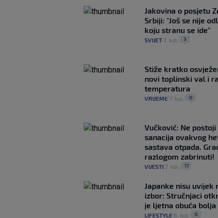
Jakovina o posjetu 
Srbiji: "Još se nije od
koju stranu se ide"
3
SVIJET
7. kol.
|
|
Stiže kratko osvježe
novi toplinski val i r
temperatura
0
VRIJEME
7. kol.
|
|
Vučković: Ne postoji
sanacija ovakvog h
sastava otpada. Građ
razlogom zabrinuti!
17
VIJESTI
7. kol.
|
|
Japanke nisu uvijek n
izbor: Stručnjaci otk
je ljetna obuća bolja
0
LIFESTYLE
6. kol.
|
|